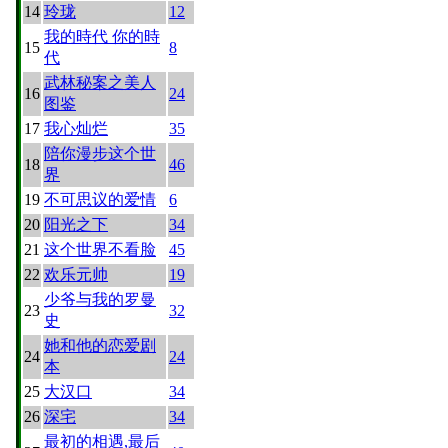
14
玲珑
12
我的時代 你的時
15
8
代
武林秘案之美人
16
24
图鉴
17
我心灿烂
35
陪你漫步这个世
18
46
界
19
不可思议的爱情
6
20
阳光之下
34
21
这个世界不看脸
45
22
欢乐元帅
19
少爷与我的罗曼
23
32
史
她和他的恋爱剧
24
24
本
25
大汉口
34
26
深宅
34
最初的相遇,最后