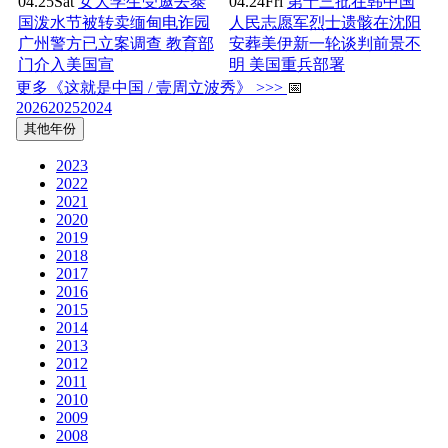
04.25
Sat
女大学生受邀去泰
04.24
Fri
第十三批在韩中国
国泼水节被转卖缅甸电诈园
人民志愿军烈士遗骸在沈阳
广州警方已立案调查 教育部
安葬美伊新一轮谈判前景不
门介入美国宣
明 美国重兵部署
更多《这就是中国 / 壹周立波秀》 >>>
📅
2026
2025
2024
其他年份
2023
2022
2021
2020
2019
2018
2017
2016
2015
2014
2013
2012
2011
2010
2009
2008