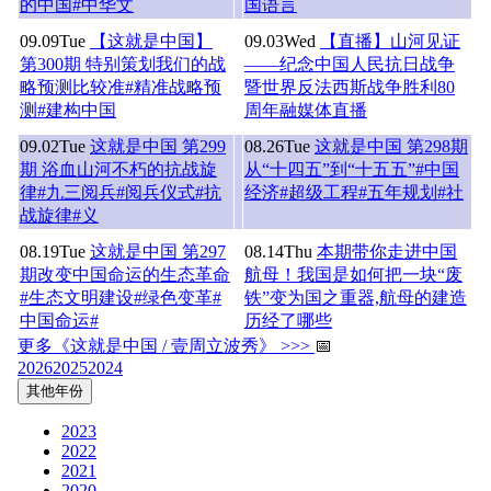
的中国#中华文
国语言
09.09
Tue
【这就是中国】
09.03
Wed
【直播】山河见证
第300期 特别策划我们的战
——纪念中国人民抗日战争
略预测比较准#精准战略预
暨世界反法西斯战争胜利80
测#建构中国
周年融媒体直播
09.02
Tue
这就是中国 第299
08.26
Tue
这就是中国 第298期
期 浴血山河不朽的抗战旋
从“十四五”到“十五五”#中国
律#九三阅兵#阅兵仪式#抗
经济#超级工程#五年规划#社
战旋律#义
08.19
Tue
这就是中国 第297
08.14
Thu
本期带你走进中国
期改变中国命运的生态革命
航母！我国是如何把一块“废
#生态文明建设#绿色变革#
铁”变为国之重器,航母的建造
中国命运#
历经了哪些
更多《这就是中国 / 壹周立波秀》 >>>
📅
2026
2025
2024
其他年份
2023
2022
2021
2020