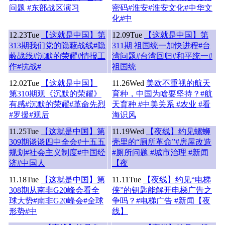
问题 #东部战区演习
密码#淮安#淮安文化#中华文
化#中
12.23
Tue
【这就是中国】第
12.09
Tue
【这就是中国】第
313期我们党的隐蔽战线#隐
311期 祖国统一加快进程#台
蔽战线#沉默的荣耀#情报工
湾问题#台湾回归#和平统一#
作#抗战#
祖国统
12.02
Tue
【这就是中国】
11.26
Wed
美欧不重视的航天
第310期观《沉默的荣耀》
育种，中国为啥要坚持？#航
有感#沉默的荣耀#革命先烈
天育种 #中美关系 #农业 #看
#罗援#观后
海识风
11.25
Tue
【这就是中国】第
11.19
Wed
【夜线】约见螺蛳
309期谈谈四中全会#十五五
壳里的“厕所革命”#房屋改造
规划#社会主义制度#中国经
#厕所问题 #城市治理 #新闻
济#中国人
【夜
11.18
Tue
【这就是中国】第
11.11
Tue
【夜线】约见“电梯
308期从南非G20峰会看全
侠”的钥匙能解开电梯广告之
球大势#南非G20峰会#全球
争吗？#电梯广告 #新闻【夜
形势#中
线】