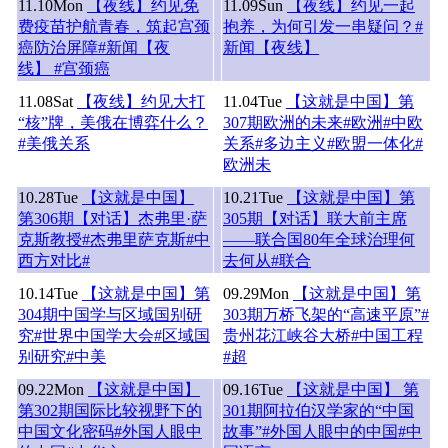
11.10
Mon
【夜线】约见免
11.09
Sun
【夜线】约见一起
费疫苗护航青春，筑起宫颈
抱养，为何引发一串疑问？#
癌防治屏障#新闻【夜
新闻【夜线】
线】 #宫颈癌
11.08
Sat
【夜线】约见大打
11.04
Tue
【这就是中国】第
“核”牌，美俄在博弈什么？
307期欧洲的未来#欧洲#中欧
#美俄关系
关系#多边主义#欧盟一体化#
欧洲未
10.28
Tue
【这就是中国】
10.21
Tue
【这就是中国】第
第306期【对话】杰弗里·萨
305期【对话】联大前主席
克斯教授#杰弗里萨克斯#中
——联合国80年全球治理何
西方对比#
去何从#联合
10.14
Tue
【这就是中国】第
09.29
Mon
【这就是中国】第
304期中国学与区域国别研
303期万桥飞架的“高速平原”#
究#世界中国学大会#区域国
贵州花江峡谷大桥#中国工程
别研究#中美
#超
09.22
Mon
【这就是中国】
09.16
Tue
【这就是中国】 第
第302期国际比较视野下的
301期阿拉伯汉学家的“中国
中国文化密码#外国人眼中
故事”#外国人眼中的中国#中