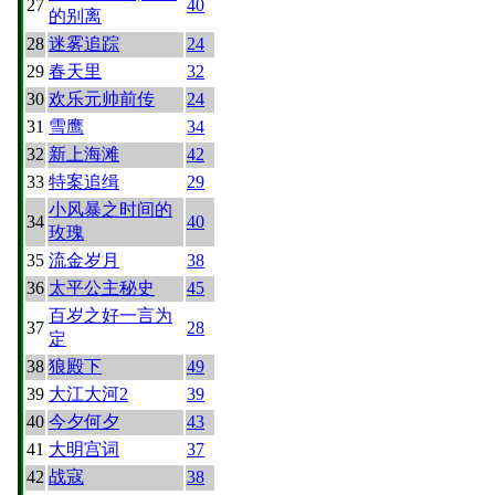
27
40
的别离
28
迷雾追踪
24
29
春天里
32
30
欢乐元帅前传
24
31
雪鹰
34
32
新上海滩
42
33
特案追缉
29
小风暴之时间的
34
40
玫瑰
35
流金岁月
38
36
太平公主秘史
45
百岁之好一言为
37
28
定
38
狼殿下
49
39
大江大河2
39
40
今夕何夕
43
41
大明宫词
37
42
战寇
38