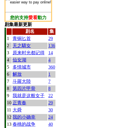
您的支持
愛看
動力
剧集最新更新
剧名
集
1
青铜匕首
29
2
天之驕女
136
3
原来时光都记得
14
4
仙女湖
4
5
多情城市
360
6
解放
1
7
斗羅大陸
7
8
第四片甲骨
8
9
我就是这般女子
22
10
正青春
29
11
大舜
30
12
我的小确幸
24
13
春桃的战争
40