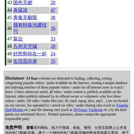
43
国色天娇
20
44
杀寇决
47
45
青春无极限
38
我有特殊沟通技
46
26
巧
47
装台
33
48
九州天空城
28
49
好想和你在一起
24
50
生活启示录
35
Disclaimer
:
AI Kan
websites are dedicated to finding, collecting, sorting,
categorizing popular videos / audio available on the Internet, creating a unique database
and indexing interface of these popular videos / audio for all Internet users to watch /
listen. Unless otherwise noted, all video / audio content is publicly available on the
Internet: either publicly released by its official owner or volunteers who love these
videos / audio. All video / audio files (avi, flv, mp4, mpeg, divx, mp3 ...) are not hosted
on our servers, but uploaded to / stored on video / audio sharing sites (such as
Youtube
,
DailyMotion
etc.) and file sharing sites (such as
MySpace
,
Facebook
etc.) by the third
parties (as mentioned above) . Related questions, please contact the appropriate
responsible party.
免责声明
：
爱看
系列网站，致力于搜索、收集、整理、分类互联网上公开发
布的热门视频/音频，建立一个独特的热门视频/音频的数据库和索引界面，便于