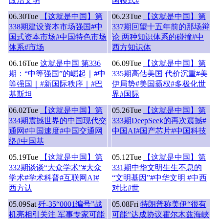
政治文明
国模式#
06.30
Tue
【这就是中国】第
06.23
Tue
【这就是中国】第
338期建设资本市场强国#中
337期回望十五年前的那场辩
国式资本市场#中国特色市场
论 两种知识体系的碰撞#中
体系#市场
西方知识体
06.16
Tue
这就是中国 第336
06.09
Tue
【这就是中国】第
期：“中等强国”的崛起｜#中
335期高估美国 代价沉重#美
等强国｜#新国际秩序｜#巴
伊局势#美国霸权#多极化世
基斯坦
界#国际
06.02
Tue
【这就是中国】第
05.26
Tue
【这就是中国】第
334期震撼世界的中国现代交
333期DeepSeek的再次震撼#
通网#中国速度#中国交通网
中国AI#国产芯片#中国科技
络#中国基
05.19
Tue
【这就是中国】第
05.12
Tue
【这就是中国】第
332期谈谈“大众学术”#大众
331期中华文明生生不息的
学术#学术科普#互联网AI#
“文明基因”#中华文明 #中西
西方认
对比#世
05.09
Sat
歼-35“0001编号”战
05.08
Fri
特朗普称美伊“很有
机亮相引关注 军事专家可能
可能”达成协议霍尔木兹海峡