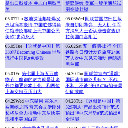
是出口型版本 并非自用型号
博弈继续 美军一艘伊朗船试
美
图突破封锁
05.07
Thu
极地探险邮轮爆发
05.06
Wed
阿联酋国防部拦截
汉坦病毒疫情 中国驻佛得角
来自伊朗导弹、无人机 伊军
使馆涉疫邮轮上无中国公民
方消息人士否认袭击富查伊
美称“史诗怒火
拉美国白宫附近
05.05
Tue
【这就是中国】第
05.02
Sat
五一假期·出行 全国
330期Becoming Chinese 世界
铁路今日预计发送旅客2480
流行中国风#免签政
万人次中东风云涌动 伊朗德
黑兰部
05.01
Fri
第七届上海五五购
04.30
Thu
阿联酋宣布“退群”
物节，魔都的魅力就是让老
国际油市前路几何？“不战、
外也都逐步本土化，和两位
不和、不谈”美伊对峙陷僵局
上海女婿亚历山大
伊朗或向
04.29
Wed
中东疑局·霍尔木
04.28
Tue
【这就是中国】第
兹海峡之惑 普京会见伊朗外
329期从“产品出海”到“范式
长将尽全力推动中东尽快实
输出”#中东局势#范式输出#
现和平美国白宫
全球能