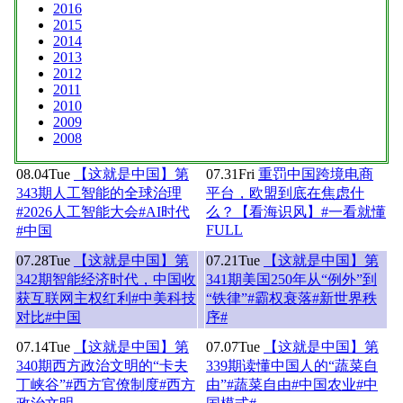
2016
2015
2014
2013
2012
2011
2010
2009
2008
08.04
Tue
【这就是中国】第
07.31
Fri
重罚中国跨境电商
343期人工智能的全球治理
平台，欧盟到底在焦虑什
#2026人工智能大会#AI时代
么？【看海识风】#一看就懂
FULL
#中国
07.28
Tue
【这就是中国】第
07.21
Tue
【这就是中国】第
342期智能经济时代，中国收
341期美国250年从“例外”到
获互联网主权红利#中美科技
“铁律”#霸权衰落#新世界秩
对比#中国
序#
07.14
Tue
【这就是中国】第
07.07
Tue
【这就是中国】第
340期西方政治文明的“卡夫
339期读懂中国人的“蔬菜自
丁峡谷”#西方官僚制度#西方
由”#蔬菜自由#中国农业#中