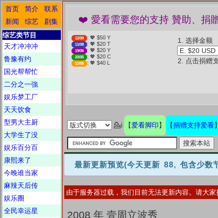
首页
简介
联系
❤️ 愛看需要您的支持 贊助、捐贈愛看 分
新闻
综艺
剧集
综艺类节目
: 💖 $50 Y
12/08
1. 选择金额
: 💖 $20 T
天才冲冲冲
11/08
: 💖 $20 Y
19/06
: 💖 $20 C
鲁豫有约
20/05
2. 点击捐赠
: 💖 $40 L
11/05
国光帮帮忙
二分之一強
娱乐梦工厂
天天饮食
型男大主厨
爱看脚印
捐赠支持爱看
💁ℹ
【
】
【
大学生了没
娱乐百分百
康熙来了
最新更新预览
(今天更新 88, 包含少
今晚谁当家
麻辣天后传
由于服务器过载，我们目前无法更新内容。请大家
娱乐圈
全民幸运星
2008 年 壹周立波秀