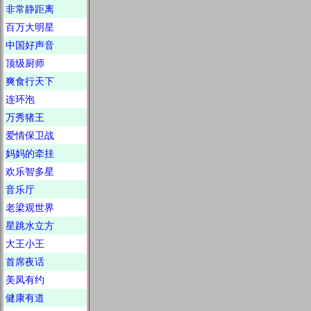
非常静距离
百万大明星
中国好声音
顶级厨师
爽食行天下
连环泡
万秀猪王
爱情保卫战
妈妈的牵挂
欢乐智多星
音乐厅
老梁观世界
星跳水立方
大王小王
首席夜话
美凤有约
健康有道