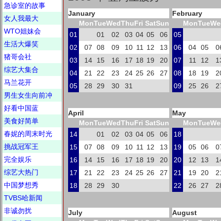
急诊室的故事
January
February
女人我最大
Mon
Tue
Wed
Thu
Fri
Sat
Sun
Mon
Tue
We
WTO姐妹会
01
01
02
03
04
05
06
05
生活大爆笑
02
07
08
09
10
11
12
13
06
04
05
0
猪哥会社
03
14
15
16
17
18
19
20
07
11
12
1
综艺大集合
04
21
22
23
24
25
26
27
08
18
19
2
马兰花开
05
28
29
30
31
09
25
26
2
男生女生向前冲
好看中国蓝
April
May
美食好简单
Mon
Tue
Wed
Thu
Fri
Sat
Sun
Mon
Tue
We
春妮的周末时光
14
01
02
03
04
05
06
18
挑战冠军王
15
07
08
09
10
11
12
13
19
05
06
0
完全娱乐
16
14
15
16
17
18
19
20
20
12
13
1
综艺大热门
17
21
22
23
24
25
26
27
21
19
20
2
中国梦想秀
18
28
29
30
22
26
27
2
TVBS哈新闻
非诚勿扰
July
August