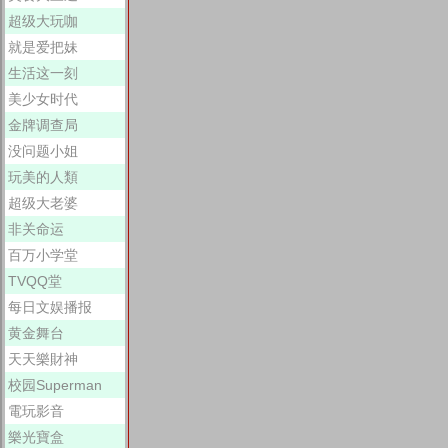
超级大玩咖
就是爱把妹
生活这一刻
美少女时代
金牌调查局
没问题小姐
玩美的人類
超级大老婆
非关命运
百万小学堂
TVQQ堂
每日文娱播报
黄金舞台
天天樂財神
校园Superman
電玩影音
樂光寶盒