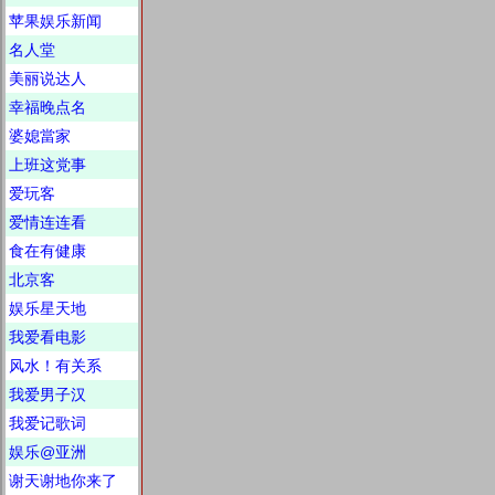
苹果娱乐新闻
名人堂
美丽说达人
幸福晚点名
婆媳當家
上班这党事
爱玩客
爱情连连看
食在有健康
北京客
娱乐星天地
我爱看电影
风水！有关系
我爱男子汉
我爱记歌词
娱乐@亚洲
谢天谢地你来了