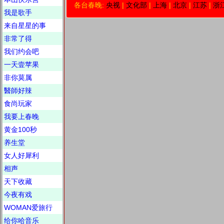
各台春晚:
央视
|
文化部
|
上海
|
北京
|
江苏
|
浙
我是歌手
来自星星的事
非常了得
我们约会吧
一天壹苹果
非你莫属
醫師好辣
食尚玩家
我要上春晚
黄金100秒
养生堂
女人好犀利
相声
天下收藏
今夜有戏
WOMAN爱旅行
给你哈音乐