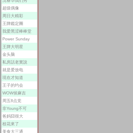
沈春华我们秀
超级偶像
周日大精彩
王牌鑑定團
我爱黑涩棒棒堂
Power Sunday
王牌大明星
金头脑
私房話老實說
就是爱放电
現在才知道
王子的约会
WOW侯麻吉
周五8点党
非Young不可
爸妈囧很大
校花來了
美食大三通