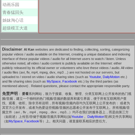
动画乐园
青春猛回头
姊妹淘心话
超级模王大道
Disclaimer
:
AI Kan
websites are dedicated to finding, collecting, sorting, categorizing
popular videos / audio available on the Internet, creating a unique database and indexing
interface of these popular videos / audio for all Internet users to watch / listen. Unless
otherwise noted, all video / audio content is publicly available on the Internet: either
publicly released by its official owner or volunteers who love these videos / audio. All video
/ audio files (avi, flv, mp4, mpeg, divx, mp3 ...) are not hosted on our servers, but
uploaded to / stored on video / audio sharing sites (such as
Youtube
,
DailyMotion
etc.)
and file sharing sites (such as
MySpace
,
Facebook
etc.) by the third parties (as
mentioned above) . Related questions, please contact the appropriate responsible party.
免责声明
：
爱看
系列网站，致力于搜索、收集、整理、分类互联网上公开发布的热门视
频/音频，建立一个独特的热门视频/音频的数据库和索引界面，便于所有互联网用户查
找、观看、收听。除非另有说明，所有视频/音频内容均为互联网上公开发布的： 或者为
其官方公开发布，或者为热爱这些视频/音频的志愿者公开发布于互联网上。所有视频/音
频文件（avi，flv，mp4，mpeg，divx，mp3...）均不在我们的服务器上，而是由第三方
（如前述）上传至/存储于视频/音频共享网站(如
Youtube
，
DailyMotion
等)和文件共享网站
（如
MySpace
,
Facebook
等）上。相关问题，请直接联系相应的责任方。