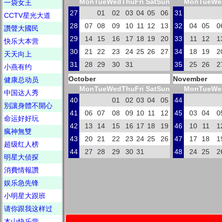
Mon
Tue
Wed
Thu
Fri
Sat
Sun
Mon
Tue
We
一袋女王
27
01
02
03
04
05
06
31
CCTV星光大道
28
07
08
09
10
11
12
13
32
04
05
0
讚聲大國民
29
14
15
16
17
18
19
20
33
11
12
1
快乐大本营
30
21
22
23
24
25
26
27
34
18
19
2
天天向上
31
28
29
30
31
35
25
26
2
小燕有约
October
November
健康总动员
Mon
Tue
Wed
Thu
Fri
Sat
Sun
Mon
Tue
We
中国达人秀
40
01
02
03
04
05
44
別讓身體不開心
41
06
07
08
09
10
11
12
45
03
04
0
命运好好玩
42
13
14
15
16
17
18
19
46
10
11
1
瘋神無雙
43
20
21
22
23
24
25
26
47
17
18
1
超级红人榜
44
27
28
29
30
31
48
24
25
2
明星大侦探
消費情報讚
娱乐急先锋
小明星大跟班
请你跟我这样过
本山快乐营