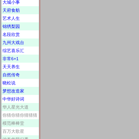
大城小事
天府食舫
艺术人生
锦绣梨园
名段欣赏
九州大戏台
综艺喜乐汇
非常6+1
天天养生
自然传奇
晓松说
梦想改造家
中华好诗词
华人星光大道
你猜你猜你猜猜猜
模范棒棒堂
百万大歌星