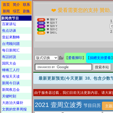
首页
简介
联系
❤️ 愛看需要您的支持 贊助、捐贈愛看 分享
新闻
综艺
剧集
新闻类节目
: 💖 $50 Y
12/08
1
: 💖 $20 T
百家讲坛
11/08
: 💖 $20 Y
19/06
: 💖 $20 C
焦点访谈
20/05
: 💖 $40 L
11/05
壹起來翻轉
台湾顾问团
每日新闻汇
有話好說
爱看脚印
捐赠支持爱看
💁ℹ
【
】
【
国民大会
锵锵三人行
有报天天读
最新更新预览
(今天更新 38, 包含少
新闻今日谈
新闻夜总会
由于服务器过载，我们目前无法更新内容。请大家
关键时刻
大政治大爆卦
2021 壹周立波秀
节目日历
主题
文茜的世界周报