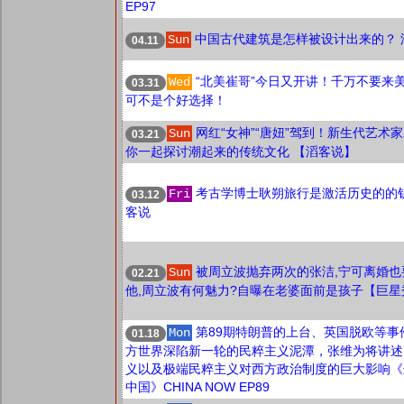
EP97
中国古代建筑是怎样被设计出来的？ 
Sun
04.11
“北美崔哥”今日又开讲！千万不要来美
Wed
03.31
可不是个好选择！
网红“女神”“唐妞”驾到！新生代艺术
Sun
03.21
你一起探讨潮起来的传统文化 【滔客说】
考古学博士耿朔旅行是激活历史的的钥
Fri
03.12
客说
被周立波抛弃两次的张洁,宁可离婚也
Sun
02.21
他,周立波有何魅力?自曝在老婆面前是孩子【巨星
第89期特朗普的上台、英国脱欧等事
Mon
01.18
方世界深陷新一轮的民粹主义泥潭，张维为将讲述
义以及极端民粹主义对西方政治制度的巨大影响《
中国》CHINA NOW EP89