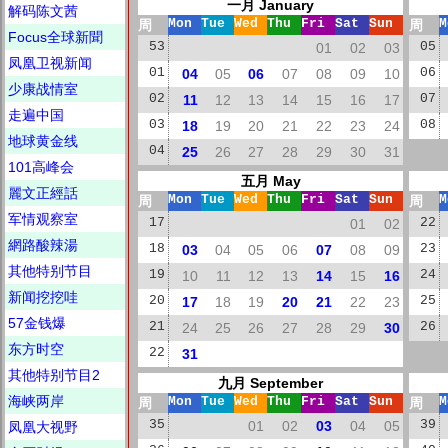
一月 January
解码陈文茜
周
Mon
Tue
Wed
Thu
Fri
Sat
Sun
周
M
Focus全球新聞
53
01
02
03
05
凤凰卫视新闻
01
04
05
06
07
08
09
10
06
少康战情室
02
11
12
13
14
15
16
17
07
走遍中国
03
18
19
20
21
22
23
24
08
地球黄金线
04
25
26
27
28
29
30
31
101高峰会
五月 May
麗文正經話
周
Mon
Tue
Wed
Thu
Fri
Sat
Sun
周
M
军情观察室
17
01
02
22
網路酸辣湯
18
03
04
05
06
07
08
09
23
其他特别节目
19
10
11
12
13
14
15
16
24
新闻挖挖哇
20
17
18
19
20
21
22
23
25
57金钱爆
21
24
25
26
27
28
29
30
26
东方时空
22
31
其他特别节目2
九月 September
海峡两岸
周
Mon
Tue
Wed
Thu
Fri
Sat
Sun
周
M
35
01
02
03
04
05
39
凤凰大视野