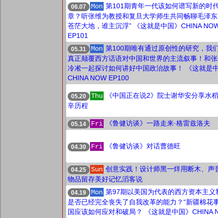
第101期青年一代该如何谱写新的时
Mon
06.07
章？听张维为教授和复旦大学师生共同畅聊毛泽东
苍茫大地，谁主沉浮” 《这就是中国》CHINA NO
EP101
第100期唯有通过原创性的研究，我
Mon
05.31
真正颠覆西方话语对中国和世界的主流叙事！和张
冷凇一起探讨如何讲好中国政治故事！ 《这就是
CHINA NOW EP100
《中国正在说2》院士谢华安分享水
Thu
05.20
辛历程
《鲁健访谈》一路走来·格雷兹洛夫
Fri
05.14
《鲁健访谈》对话曹德旺
Fri
04.30
创意实践！设计师黑一烊用断木、声
Sun
04.25
物品留存美好记忆滔客说
第97期以美国为代表的西方资本主义
Mon
04.19
是否已经完全丧失了自我改革的能力？“新疆棉花事
国应该如何应对和破局？ 《这就是中国》CHINA 