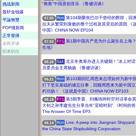
“救救”中国原创音乐 《鲁健访谈》
挑战新闻
股轩金钱爆
第104期聚焦巴尔干曾经的辉煌，回
Mon
07.05
平論無雙
拉夫从繁荣到衰败的整个过程及其背后的原因 《
POP撞新闻
中国》CHINA NOW EP104
正常發揮
第1期中国共产党为什么诞生在上海？
Fri
07.02
全民开讲
生地》
职来职往
北京冬奥筹办进⼊关键期！“冰上对话
Sat
06.26
员委员会主席杨扬 《鲁健访谈》
第103期回忆周恩来总理如何为新中
Mon
06.21
打下坚实基础的难忘往事，回顾周恩来为新中国立
朽功勋！ 《这就是中国》CHINA NOW EP103
第3期李晨、刘佩琦跨时空对话革命
Fri
06.18
大钊之孙李建先生分享当年“至暗时刻” 《时间的
The Answer Of Time EP3
Live: A peep into Jiangnan Shipyard
Mon
06.14
the China State Shipbuilding Corporation