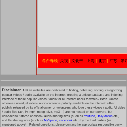
各台春晚:
央视
|
文化部
|
上海
|
北京
|
江苏
|
浙
Disclaimer
:
AI Kan
websites are dedicated to finding, collecting, sorting, categorizing
popular videos / audio available on the Internet, creating a unique database and indexing
interface of these popular videos / audio for all Internet users to watch / listen. Unless
otherwise noted, all video / audio content is publicly available on the Internet: either
publicly released by its official owner or volunteers who love these videos / audio. All video
/ audio files (avi, flv, mp4, mpeg, divx, mp3 ...) are not hosted on our servers, but
uploaded to / stored on video / audio sharing sites (such as
Youtube
,
DailyMotion
etc.)
and file sharing sites (such as
MySpace
,
Facebook
etc.) by the third parties (as
mentioned above) . Related questions, please contact the appropriate responsible party.