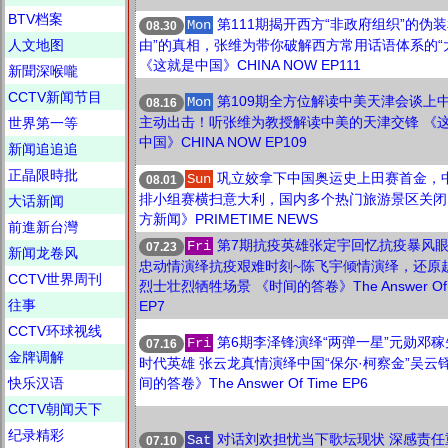
BTV档案
第111期揭开西方“非政府组织”的伪装
Mon
08.30
人文地图
由”的真相，张维为带你破解西方常用话语体系的“
《这就是中国》CHINA NOW EP111
新聞深喉嚨
CCTV新闻节目
第109期全方位解读中美天津会谈上
Mon
08.16
主动出击！听张维为教授解读中美的天津交锋 《
世界第一等
中国》CHINA NOW EP109
新闻追追追
正晶限時批
巩立姣拿下中国奥运史上田赛首金，
Sun
08.01
排小组赛横扫意大利，国内多个热门旅游景区关闭
大话新闻
方新闻》PRIMETIME NEWS
前進新台灣
第7期抗疫英雄张定宇回忆抗疫暴风
Fri
07.23
新闻龙卷风
忠动情演绎抗疫艰难时刻~陈飞宇倾情演绎，还原
CCTV世界周刊
烈士壮烈牺牲场景 《时间的答卷》The Answer Of 
往事
EP7
CCTV环球视线
第6期李泽锋演绎“两弹一星”元勋邓
Fri
07.16
金牌调解
时代英雄 张云龙真情演绎中国“保尔·柯察金”吴云铎
快乐汉语
间的答卷》The Answer Of Time EP6
CCTV朝闻天下
纪录精彩
对话刘欢担忧当下歌坛现状 深感责任
Sat
07.10