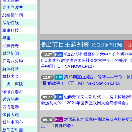
壹周立波秀
总编辑时间
法治在线
军事科技
寻宝
播出节目主题列表
(按日期倒序排列)
日
经典传奇
财经新闻
第127期外媒聚焦了六中全会的哪些
Mon
12.27
听#张维为 教授讲述国际社会对六中全会的关注 《
开卷八分钟
是中国》CHINA NOW EP127
解码财商
舞林大会
第16期宝山展区一号湾——带你一起
Tue
12.07
“桥”的故事！ 《下一站》Next Station EP16
一虎一席谈
倾倾百老汇
迈向数字文明新时代——携手构建网
Mon
09.27
远方的家
命运共同体 「2021年世界互联网大会乌镇峰会」
四海漫游
体育大观
对话薛其坤我觉得我比马斯克想得更
Fri
09.10
我的中国心
点！ 《鲁健访谈》
新闻面对面