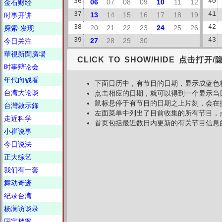
36
06
07
08
09
10
11
12
40
金石财经
37
13
14
15
16
17
18
19
41
时事开讲
38
20
21
22
23
24
25
26
42
探索·发现
39
27
28
29
30
43
今日关注
華視新聞廣場
CLICK TO SHOW/HIDE 点击打开/
时事辩论会
年代向钱看
下面日历中，有节目的日期，显示成蓝色
台湾大论谈
点击相应的日期，就可以得到一个显示当
鼠标悬停于有节目的日期之上片刻，会在
台灣啟示錄
左面菜单中列出了目前收集的所有节目，
走近科学
首页包括最近数日内更新的有关节目信息
小崔说事
今日说法
正大综艺
我们有一套
舞动奇迹
纪录台湾
杨澜访谈录
国宝档案