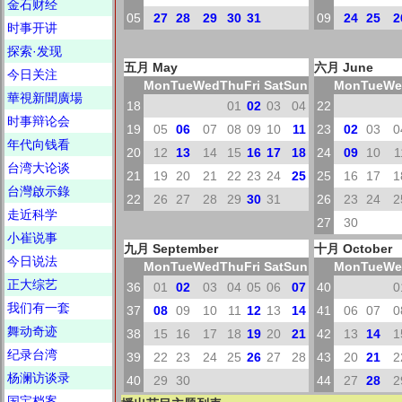
金石财经
05
27
28
29
30
31
09
24
25
2
时事开讲
探索·发现
五月 May
六月 June
今日关注
Mon
Tue
Wed
Thu
Fri
Sat
Sun
Mon
Tue
We
華視新聞廣場
18
01
02
03
04
22
时事辩论会
19
05
06
07
08
09
10
11
23
02
03
0
年代向钱看
20
12
13
14
15
16
17
18
24
09
10
1
台湾大论谈
21
19
20
21
22
23
24
25
25
16
17
1
台灣啟示錄
22
26
27
28
29
30
31
26
23
24
2
走近科学
27
30
小崔说事
九月 September
十月 October
今日说法
Mon
Tue
Wed
Thu
Fri
Sat
Sun
Mon
Tue
We
正大综艺
36
01
02
03
04
05
06
07
40
0
我们有一套
37
08
09
10
11
12
13
14
41
06
07
0
舞动奇迹
38
15
16
17
18
19
20
21
42
13
14
1
纪录台湾
39
22
23
24
25
26
27
28
43
20
21
2
杨澜访谈录
40
29
30
44
27
28
2
国宝档案