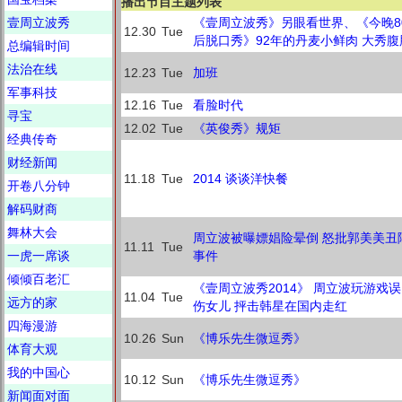
播出节目主题列表
壹周立波秀
《壹周立波秀》另眼看世界、《今晚8
12.30
Tue
后脱口秀》92年的丹麦小鲜肉 大秀腹
总编辑时间
法治在线
12.23
Tue
加班
军事科技
12.16
Tue
看脸时代
寻宝
12.02
Tue
《英俊秀》规矩
经典传奇
财经新闻
11.18
Tue
2014 谈谈洋快餐
开卷八分钟
解码财商
舞林大会
周立波被曝嫖娼险晕倒 怒批郭美美丑
11.11
Tue
一虎一席谈
事件
倾倾百老汇
《壹周立波秀2014》 周立波玩游戏误
11.04
Tue
远方的家
伤女儿 抨击韩星在国内走红
四海漫游
10.26
Sun
《博乐先生微逗秀》
体育大观
我的中国心
10.12
Sun
《博乐先生微逗秀》
新闻面对面