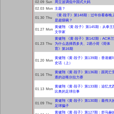
02.09
Sun
周立波调侃中国式大妈
02.03
Mon
主题？
《黄·段子》第148期：过年你看春晚,
01.30
Thu
是超级碗？
黄健翔 《黄·段子》第145期：从拳王
01.27
Mon
文学家
黄健翔 《黄·段子》第142期：AC米
01.23
Thu
为什么选择西多夫、2易小荷《荷体
育》第16期
黄健翔《黄·段子》第139期：香港赌
01.20
Mon
史话（上）
黄健翔《黄·段子》第136期：跟死亡
01.16
Thu
逐的达喀尔拉力赛
黄健翔《黄·段子》第133期：追忆尤
01.13
Mon
比奥的足球往事
黄健翔《黄·段子》第130期：最伟大
01.09
Thu
足球骗子
黄健翔《黄·段子》第127期：舒马赫