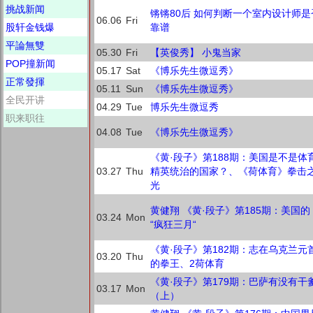
挑战新闻
锵锵80后 如何判断一个室内设计师是
06.06
Fri
股轩金钱爆
靠谱
平論無雙
05.30
Fri
【英俊秀】 小鬼当家
POP撞新闻
05.17
Sat
《博乐先生微逗秀》
正常發揮
05.11
Sun
《博乐先生微逗秀》
全民开讲
04.29
Tue
博乐先生微逗秀
职来职往
04.08
Tue
《博乐先生微逗秀》
《黄·段子》第188期：美国是不是体
03.27
Thu
精英统治的国家？、《荷体育》拳击
光
黄健翔 《黄·段子》第185期：美国的
03.24
Mon
“疯狂三月“
《黄·段子》第182期：志在乌克兰元
03.20
Thu
的拳王、2荷体育
《黄·段子》第179期：巴萨有没有干
03.17
Mon
（上）