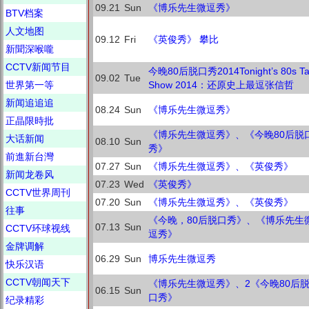
09.21
Sun
《博乐先生微逗秀》
BTV档案
人文地图
09.12
Fri
《英俊秀》 攀比
新聞深喉嚨
CCTV新闻节目
今晚80后脱口秀2014Tonight’s 80s Ta
09.02
Tue
世界第一等
Show 2014：还原史上最逗张信哲
新闻追追追
08.24
Sun
《博乐先生微逗秀》
正晶限時批
《博乐先生微逗秀》、《今晚80后脱
大话新闻
08.10
Sun
秀》
前進新台灣
07.27
Sun
《博乐先生微逗秀》、《英俊秀》
新闻龙卷风
07.23
Wed
《英俊秀》
CCTV世界周刊
07.20
Sun
《博乐先生微逗秀》、《英俊秀》
往事
《今晚，80后脱口秀》、《博乐先生
07.13
Sun
CCTV环球视线
逗秀》
金牌调解
06.29
Sun
博乐先生微逗秀
快乐汉语
CCTV朝闻天下
《博乐先生微逗秀》、2《今晚80后
06.15
Sun
口秀》
纪录精彩