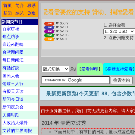
首页
简介
联系
❤️ 愛看需要您的支持 贊助、捐贈愛
新闻
综艺
剧集
新闻类节目
: 💖 $50 Y
12/08
1. 选择金额
: 💖 $20 T
百家讲坛
11/08
: 💖 $20 Y
19/06
: 💖 $20 C
焦点访谈
20/05
2. 点击捐赠支持
: 💖 $40 L
11/05
壹起來翻轉
台湾顾问团
每日新闻汇
有話好說
爱看脚印
捐赠支持爱看
💁ℹ
【
】
【
国民大会
锵锵三人行
有报天天读
最新更新预览
(今天更新 88, 包含少
新闻今日谈
新闻夜总会
由于服务器过载，我们目前无法更新内容。请大家
关键时刻
大政治大爆卦
2014 年 壹周立波秀
文茜的世界周报
下面日历中，有节目的日期，显示成蓝色粗