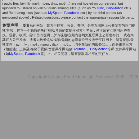
/ audio files (avi, flv, mp4, mpeg, divx, mp3 ...) are not hosted on our servers, but
uploaded to / stored on video / audio sharing sites (such as
Youtube
,
DailyMotion
etc.)
and file sharing sites (such as
MySpace
,
Facebook
etc.) by the third parties (as
mentioned above) . Related questions, please contact the appropriate responsible party.
免责声明
：
爱看
系列网站，致力于搜索、收集、整理、分类互联网上公开发布的热门视
频/音频，建立一个独特的热门视频/音频的数据库和索引界面，便于所有互联网用户查
找、观看、收听。除非另有说明，所有视频/音频内容均为互联网上公开发布的： 或者为
其官方公开发布，或者为热爱这些视频/音频的志愿者公开发布于互联网上。所有视频/音
频文件（avi，flv，mp4，mpeg，divx，mp3...）均不在我们的服务器上，而是由第三方
（如前述）上传至/存储于视频/音频共享网站(如
Youtube
，
DailyMotion
等)和文件共享网站
（如
MySpace
,
Facebook
等）上。相关问题，请直接联系相应的责任方。
Copyright © Lotus Pond Moonlight Software 2008 - 2026