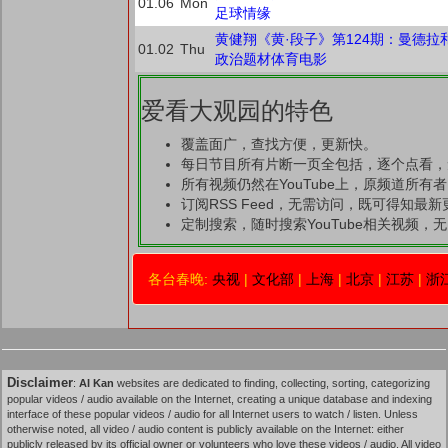
01.06
Mon
足球情缘
黄健翔《黄·段子》第124期：曼德拉
01.02
Thu
政治题材体育电影
爱看大观园的特色
覆盖面广，查找方便，更新快。
每日节目所有片断一页全包括，逐个点看，
所有视频仍然在YouTube上，原频道所有
订阅RSS Feed，无需访问，既可得知最
定制搜索，随时搜索YouTube相关视频，无需
各台春晚:
央视
|
文化部
|
上海
|
北京
|
江苏
|
浙
Disclaimer
:
AI Kan
websites are dedicated to finding, collecting, sorting, categorizing
popular videos / audio available on the Internet, creating a unique database and indexing
interface of these popular videos / audio for all Internet users to watch / listen. Unless
otherwise noted, all video / audio content is publicly available on the Internet: either
publicly released by its official owner or volunteers who love these videos / audio. All video