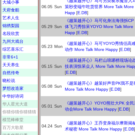
《越策越开心》马可另类奏乐魔音入耳
大城小事
06.05
Sun
策秒变端午吃货世界 More Talk More
天府食舫
Happ
[
E.DB
]
艺术人生
《越策越开心》马可化身法海强拆CP
锦绣梨园
05.29
Sun
体飞刀秀惊呆YOYO More Talk More
Happ
[
E.DB
]
名段欣赏
九州大戏台
《越策越开心》马可YOYO秀情侣高
05.23
Mon
综艺喜乐汇
动作 More Talk More Happy
[
E.DB
]
非常6+1
《越策越开心》马栏山琅琊榜现场论战
天天养生
05.15
Sun
技表演惊呆众人 More Talk More Hap
[
E.DB
]
自然传奇
晓松说
《越策越开心》越策好声音PK我不是
05.08
Sun
梦想改造家
More Talk More Happy
[
E.DB
]
中华好诗词
《越策越开心》YOYO熊壮大PK 全民
华人星光大道
05.01
Sun
动会More Talk More Happy
[
E.DB
]
你猜你猜你猜猜猜
模范棒棒堂
《越策越开心》王乔变身福尔摩斯揭
04.24
Sun
百万大歌星
术秘密 More Talk More Happy
[
E.DB