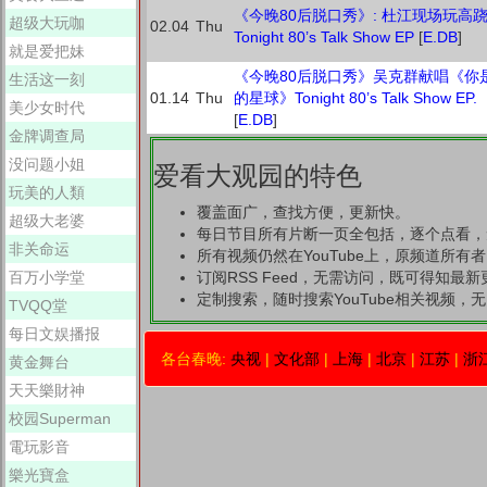
《今晚80后脱口秀》: 杜江现场玩高
超级大玩咖
02.04
Thu
Tonight 80’s Talk Show EP
[
E.DB
]
就是爱把妹
《今晚80后脱口秀》吴克群献唱《你
生活这一刻
01.14
Thu
的星球》Tonight 80’s Talk Show EP.
美少女时代
[
E.DB
]
金牌调查局
没问题小姐
爱看大观园的特色
玩美的人類
覆盖面广，查找方便，更新快。
超级大老婆
每日节目所有片断一页全包括，逐个点看，
非关命运
所有视频仍然在YouTube上，原频道所有
百万小学堂
订阅RSS Feed，无需访问，既可得知最
定制搜索，随时搜索YouTube相关视频，无需
TVQQ堂
每日文娱播报
各台春晚:
央视
|
文化部
|
上海
|
北京
|
江苏
|
浙
黄金舞台
天天樂財神
校园Superman
電玩影音
樂光寶盒