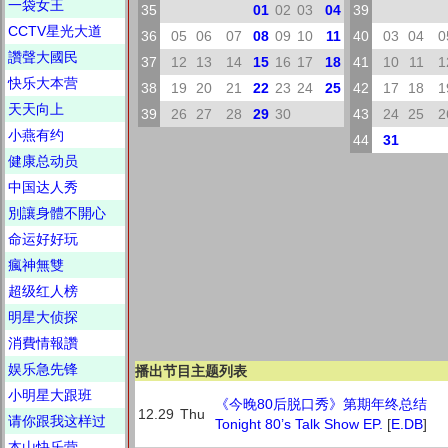
一袋女王
35
01
02
03
04
39
CCTV星光大道
36
05
06
07
08
09
10
11
40
03
04
0
讚聲大國民
37
12
13
14
15
16
17
18
41
10
11
1
快乐大本营
38
19
20
21
22
23
24
25
42
17
18
1
天天向上
39
26
27
28
29
30
43
24
25
2
小燕有约
44
31
健康总动员
中国达人秀
別讓身體不開心
命运好好玩
瘋神無雙
超级红人榜
明星大侦探
消費情報讚
娱乐急先锋
播出节目主题列表
小明星大跟班
《今晚80后脱口秀》第期年终总结
12.29
Thu
请你跟我这样过
Tonight 80’s Talk Show EP.
[
E.DB
]
本山快乐营