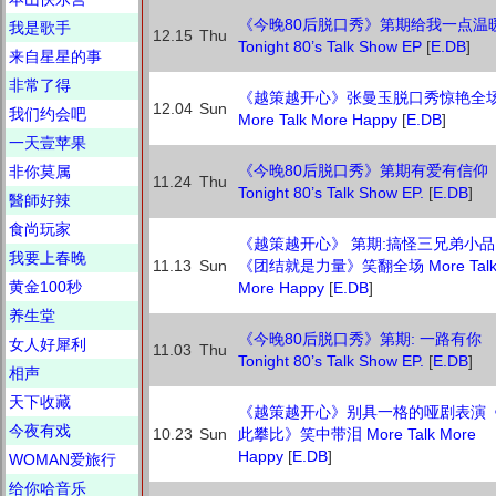
《今晚80后脱口秀》第期给我一点温
我是歌手
12.15
Thu
Tonight 80’s Talk Show EP
[
E.DB
]
来自星星的事
非常了得
《越策越开心》张曼玉脱口秀惊艳全
12.04
Sun
我们约会吧
More Talk More Happy
[
E.DB
]
一天壹苹果
《今晚80后脱口秀》第期有爱有信仰
非你莫属
11.24
Thu
Tonight 80’s Talk Show EP.
[
E.DB
]
醫師好辣
食尚玩家
《越策越开心》 第期:搞怪三兄弟小品
我要上春晚
11.13
Sun
《团结就是力量》笑翻全场 More Tal
黄金100秒
More Happy
[
E.DB
]
养生堂
《今晚80后脱口秀》第期: 一路有你
女人好犀利
11.03
Thu
Tonight 80’s Talk Show EP.
[
E.DB
]
相声
天下收藏
《越策越开心》别具一格的哑剧表演
今夜有戏
10.23
Sun
此攀比》笑中带泪 More Talk More
Happy
[
E.DB
]
WOMAN爱旅行
给你哈音乐