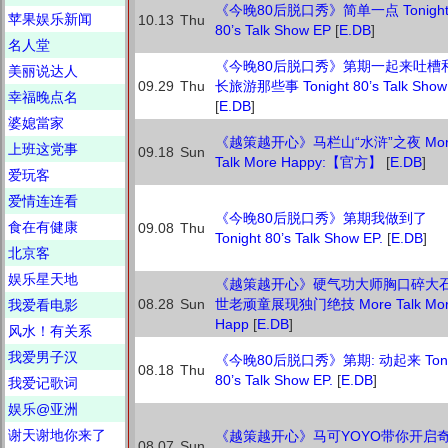
《今晚80后脱口秀》简单一点 Tonigh
苹果娱乐新闻
10.13
Thu
80’s Talk Show EP
[
E.DB
]
名人堂
《今晚80后脱口秀》第期一起来吐槽
美丽说达人
09.29
Thu
长旅游那些事 Tonight 80’s Talk Show 
幸福晚点名
[
E.DB
]
婆媳當家
《越策越开心》马栏山“水浒”之夜 Mor
上班这党事
09.18
Sun
Talk More Happy:【官方】
[
E.DB
]
爱玩客
爱情连连看
《今晚80后脱口秀》第期我做到了
食在有健康
09.08
Thu
Tonight 80’s Talk Show EP.
[
E.DB
]
北京客
娱乐星天地
《越策越开心》硬气功大师胸口碎大石
08.28
Sun
世老顽童展现独门绝技 More Talk Mo
我爱看电影
Happ
[
E.DB
]
风水！有关系
我爱男子汉
《今晚80后脱口秀》第期: 动起来 Toni
08.18
Thu
80’s Talk Show EP.
[
E.DB
]
我爱记歌词
娱乐@亚洲
谢天谢地你来了
《越策越开心》马可YOYO带你开启
08.07
Sun