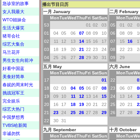
急诊室的故事
播出节目日历
女人我最大
一月 January
二月 February
Mon
Tue
Wed
Thu
Fri
Sat
Sun
Mon
Tue
We
WTO姐妹会
53
01
02
03
05
01
02
0
生活大爆笑
01
04
05
06
07
08
09
10
06
08
09
1
猪哥会社
02
11
12
13
14
15
16
17
07
15
16
1
综艺大集合
03
18
19
20
21
22
23
24
08
22
23
2
马兰花开
04
25
26
27
28
29
30
31
09
29
男生女生向前冲
五月 May
六月 June
好看中国蓝
Mon
Tue
Wed
Thu
Fri
Sat
Sun
Mon
Tue
We
美食好简单
17
01
22
0
春妮的周末时光
18
02
03
04
05
06
07
08
23
06
07
0
挑战冠军王
19
09
10
11
12
13
14
15
24
13
14
1
完全娱乐
20
16
17
18
19
20
21
22
25
20
21
2
综艺大热门
21
23
24
25
26
27
28
29
26
27
28
2
中国梦想秀
22
30
31
TVBS哈新闻
九月 September
十月 October
非诚勿扰
Mon
Tue
Wed
Thu
Fri
Sat
Sun
Mon
Tue
We