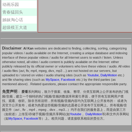
动画乐园
青春猛回头
姊妹淘心话
超级模王大道
Disclaimer
:
AI Kan
websites are dedicated to finding, collecting, sorting, categorizing
popular videos / audio available on the Internet, creating a unique database and indexing
interface of these popular videos / audio for all Internet users to watch / listen. Unless
otherwise noted, all video / audio content is publicly available on the Internet: either
publicly released by its official owner or volunteers who love these videos / audio. All video
/ audio files (avi, flv, mp4, mpeg, divx, mp3 ...) are not hosted on our servers, but
uploaded to / stored on video / audio sharing sites (such as
Youtube
,
DailyMotion
etc.)
and file sharing sites (such as
MySpace
,
Facebook
etc.) by the third parties (as
mentioned above) . Related questions, please contact the appropriate responsible party.
免责声明
：
爱看
系列网站，致力于搜索、收集、整理、分类互联网上公开发布的热门视
频/音频，建立一个独特的热门视频/音频的数据库和索引界面，便于所有互联网用户查
找、观看、收听。除非另有说明，所有视频/音频内容均为互联网上公开发布的： 或者为
其官方公开发布，或者为热爱这些视频/音频的志愿者公开发布于互联网上。所有视频/音
频文件（avi，flv，mp4，mpeg，divx，mp3...）均不在我们的服务器上，而是由第三方
（如前述）上传至/存储于视频/音频共享网站(如
Youtube
，
DailyMotion
等)和文件共享网站
（如
MySpace
,
Facebook
等）上。相关问题，请直接联系相应的责任方。