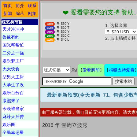
首页
简介
联系
❤️ 愛看需要您的支持 贊助、捐贈愛看 分享
新闻
综艺
剧集
综艺类节目
: 💖 $50 Y
12/08
1. 选择金额
: 💖 $20 T
天才冲冲冲
11/08
: 💖 $20 Y
19/06
: 💖 $20 C
鲁豫有约
20/05
2. 点击捐赠支持
: 💖 $40 L
11/05
国光帮帮忙
二分之一強
娱乐梦工厂
天天饮食
爱看脚印
捐赠支持爱看
💁ℹ
【
】
【
型男大主厨
大学生了没
娱乐百分百
最新更新预览
(今天更新 71, 包含少
康熙来了
今晚谁当家
由于服务器过载，我们目前无法更新内容。请大家
麻辣天后传
娱乐圈
2016 年 壹周立波秀
全民幸运星