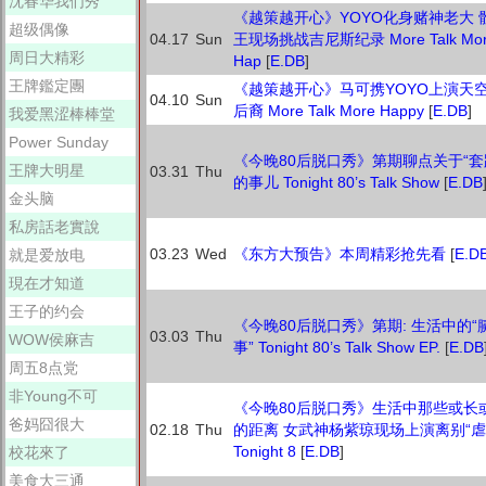
沈春华我们秀
《越策越开心》YOYO化身赌神老大 
超级偶像
04.17
Sun
王现场挑战吉尼斯纪录 More Talk Mo
周日大精彩
Hap
[
E.DB
]
王牌鑑定團
《越策越开心》马可携YOYO上演天
04.10
Sun
后裔 More Talk More Happy
[
E.DB
]
我爱黑涩棒棒堂
Power Sunday
《今晚80后脱口秀》第期聊点关于“套
王牌大明星
03.31
Thu
的事儿 Tonight 80’s Talk Show
[
E.DB
金头脑
私房話老實說
03.23
Wed
《东方大预告》本周精彩抢先看
[
E.D
就是爱放电
現在才知道
王子的约会
《今晚80后脱口秀》第期: 生活中的“
03.03
Thu
WOW侯麻吉
事” Tonight 80’s Talk Show EP.
[
E.DB
周五8点党
非Young不可
《今晚80后脱口秀》生活中那些或长
爸妈囧很大
02.18
Thu
的距离 女武神杨紫琼现场上演离别“虐
Tonight 8
[
E.DB
]
校花來了
美食大三通