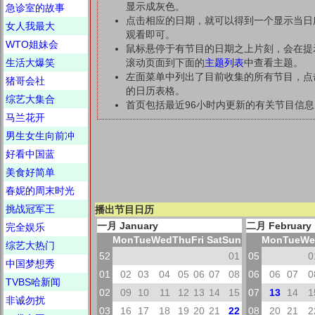
显示成灰色。
急诊室的故事
点击相应的日期，就可以得到一个显示当日
女人我最大
观看即可。
WTO姐妹会
鼠标悬停于有节目的日期之上片刻，会在提
生活大爆笑
滚动页面到下面的
主题列表
中查看主题。
左面菜单中列出了目前收集的所有节目，点
猪哥会社
的日历表格。
综艺大集合
首页包括最近96小时内更新的有关节目信息
马兰花开
男生女生向前冲
好看中国蓝
美食好简单
春妮的周末时光
挑战冠军王
播出节目日历
一月 January
二月 February
完全娱乐
Mon
Tue
Wed
Thu
Fri
Sat
Sun
Mon
Tue
We
综艺大热门
52
01
05
0
中国梦想秀
01
02
03
04
05
06
07
08
06
06
07
0
TVBS哈新闻
02
09
10
11
12
13
14
15
07
13
14
1
非诚勿扰
03
16
17
18
19
20
21
22
08
20
21
2