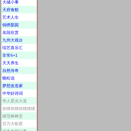
大城小事
天府食舫
艺术人生
锦绣梨园
名段欣赏
九州大戏台
综艺喜乐汇
非常6+1
天天养生
自然传奇
晓松说
梦想改造家
中华好诗词
华人星光大道
你猜你猜你猜猜猜
模范棒棒堂
百万大歌星