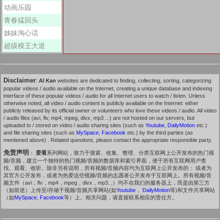
动画乐园
青春猛回头
姊妹淘心话
超级模王大道
Disclaimer
:
AI Kan
websites are dedicated to finding, collecting, sorting, categorizing
popular videos / audio available on the Internet, creating a unique database and indexing
interface of these popular videos / audio for all Internet users to watch / listen. Unless
otherwise noted, all video / audio content is publicly available on the Internet: either
publicly released by its official owner or volunteers who love these videos / audio. All video
/ audio files (avi, flv, mp4, mpeg, divx, mp3 ...) are not hosted on our servers, but
uploaded to / stored on video / audio sharing sites (such as
Youtube
,
DailyMotion
etc.)
and file sharing sites (such as
MySpace
,
Facebook
etc.) by the third parties (as
mentioned above) . Related questions, please contact the appropriate responsible party.
免责声明
：
爱看
系列网站，致力于搜索、收集、整理、分类互联网上公开发布的热门视
频/音频，建立一个独特的热门视频/音频的数据库和索引界面，便于所有互联网用户查
找、观看、收听。除非另有说明，所有视频/音频内容均为互联网上公开发布的： 或者为
其官方公开发布，或者为热爱这些视频/音频的志愿者公开发布于互联网上。所有视频/音
频文件（avi，flv，mp4，mpeg，divx，mp3...）均不在我们的服务器上，而是由第三方
（如前述）上传至/存储于视频/音频共享网站(如
Youtube
，
DailyMotion
等)和文件共享网站
（如
MySpace
,
Facebook
等）上。相关问题，请直接联系相应的责任方。