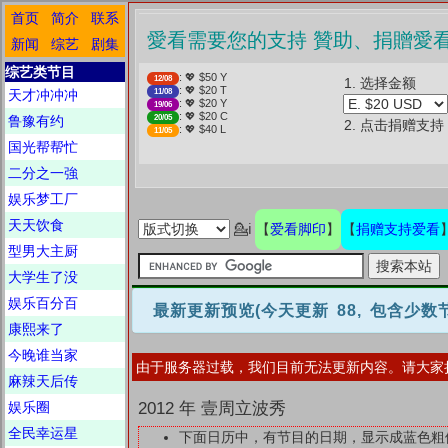
首页
简介
联系
❤️ 愛看需要您的支持 贊助、捐贈愛
新闻
综艺
剧集
综艺类节目
: 💖 $50 Y
12/08
1. 选择金额
: 💖 $20 T
天才冲冲冲
11/08
: 💖 $20 Y
19/06
: 💖 $20 C
鲁豫有约
20/05
2. 点击捐赠支持
: 💖 $40 L
11/05
国光帮帮忙
二分之一強
娱乐梦工厂
天天饮食
爱看脚印
捐赠支持爱看
💁ℹ
【
】
【
型男大主厨
大学生了没
娱乐百分百
最新更新预览
(今天更新 88, 包含少
康熙来了
今晚谁当家
由于服务器过载，我们目前无法更新内容。请大家
麻辣天后传
娱乐圈
2012 年 壹周立波秀
全民幸运星
下面日历中，有节目的日期，显示成蓝色粗