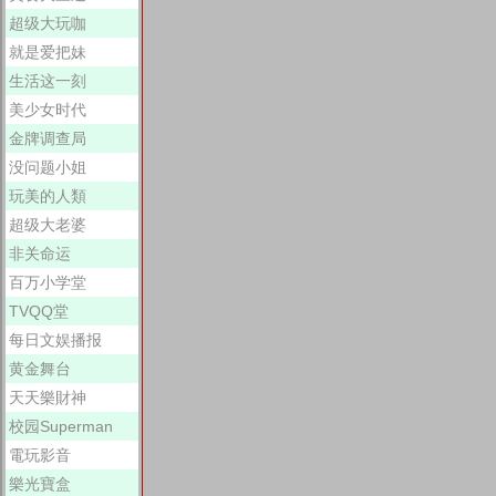
超级大玩咖
就是爱把妹
生活这一刻
美少女时代
金牌调查局
没问题小姐
玩美的人類
超级大老婆
非关命运
百万小学堂
TVQQ堂
每日文娱播报
黄金舞台
天天樂財神
校园Superman
電玩影音
樂光寶盒