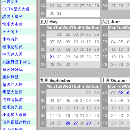
一袋女王
04
23
24
25
26
27
28
29
09
27
28
2
CCTV星光大道
05
30
31
讚聲大國民
五月 May
六月 June
快乐大本营
Mon
Tue
Wed
Thu
Fri
Sat
Sun
Mon
Tue
We
天天向上
18
01
02
03
04
05
06
22
小燕有约
19
07
08
09
10
11
12
13
23
04
05
0
健康总动员
20
14
15
16
17
18
19
20
24
11
12
1
中国达人秀
21
21
22
23
24
25
26
27
25
18
19
2
別讓身體不開心
22
28
29
30
31
26
25
26
2
命运好好玩
瘋神無雙
九月 September
十月 October
超级红人榜
Mon
Tue
Wed
Thu
Fri
Sat
Sun
Mon
Tue
We
明星大侦探
35
01
02
40
01
02
0
消費情報讚
36
03
04
05
06
07
08
09
41
08
09
1
娱乐急先锋
37
10
11
12
13
14
15
16
42
15
16
1
小明星大跟班
38
17
18
19
20
21
22
23
43
22
23
2
请你跟我这样过
39
24
25
26
27
28
29
30
44
29
30
3
本山快乐营