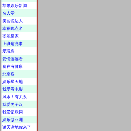
苹果娱乐新闻
名人堂
美丽说达人
幸福晚点名
婆媳當家
上班这党事
爱玩客
爱情连连看
食在有健康
北京客
娱乐星天地
我爱看电影
风水！有关系
我爱男子汉
我爱记歌词
娱乐@亚洲
谢天谢地你来了