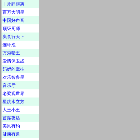
非常静距离
百万大明星
中国好声音
顶级厨师
爽食行天下
连环泡
万秀猪王
爱情保卫战
妈妈的牵挂
欢乐智多星
音乐厅
老梁观世界
星跳水立方
大王小王
首席夜话
美凤有约
健康有道