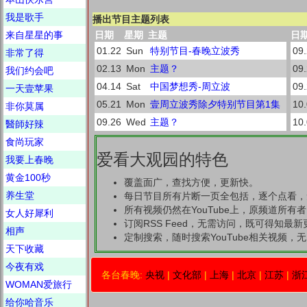
我是歌手
播出节目主题列表
来自星星的事
日期
星期
主题
日
01.22
Sun
特别节目-春晚立波秀
09
非常了得
02.13
Mon
主题？
09
我们约会吧
04.14
Sat
中国梦想秀-周立波
09
一天壹苹果
05.21
Mon
壹周立波秀除夕特别节目第1集
10
非你莫属
09.26
Wed
主题？
10
醫師好辣
食尚玩家
爱看大观园的特色
我要上春晚
黄金100秒
覆盖面广，查找方便，更新快。
养生堂
每日节目所有片断一页全包括，逐个点看，
所有视频仍然在YouTube上，原频道所有
女人好犀利
订阅RSS Feed，无需访问，既可得知最
相声
定制搜索，随时搜索YouTube相关视频，无需
天下收藏
今夜有戏
各台春晚:
央视
|
文化部
|
上海
|
北京
|
江苏
|
浙
WOMAN爱旅行
给你哈音乐