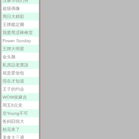
沈春华我们秀
超级偶像
周日大精彩
王牌鑑定團
我爱黑涩棒棒堂
Power Sunday
王牌大明星
金头脑
私房話老實說
就是爱放电
現在才知道
王子的约会
WOW侯麻吉
周五8点党
非Young不可
爸妈囧很大
校花來了
美食大三通