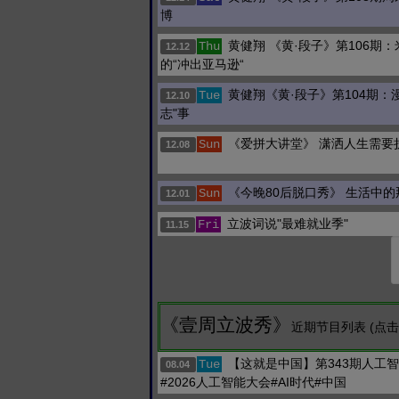
博
黄健翔 《黄·段子》第106期
Thu
12.12
的“冲出亚马逊“
黄健翔《黄·段子》第104期：
Tue
12.10
志"事
《爱拼大讲堂》 潇洒人生需要
Sun
12.08
《今晚80后脱口秀》 生活中
Sun
12.01
立波词说"最难就业季"
Fri
11.15
《壹周立波秀》
近期节目列表 (点
【这就是中国】第343期人工
Tue
08.04
#2026人工智能大会#AI时代#中国