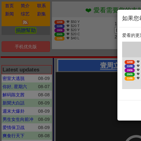
首页
简介
联系
❤️ 愛看需要您的支持 贊助
新闻
综艺
剧集
如果您
: 💖 $50 Y
12/08
1. 选择金额
: 💖 $20 T
11/08
捐贈幫助
: 💖 $20 Y
19/06
: 💖 $20 C
爱看的更
20/05
2. 点击捐赠
: 💖 $40 L
11/05
手机优先版
❤
: 💖
12/08
壹周立波秀
《今
: 💖
11/08
Latest updates
: 💖
19/06
: 💖
20/05
密室大逃脱
08-09
: 💖
11/05
你好, 星期六
08-07
解码陈文茜
08-08
新聞大白話
08-09
週末大爆卦
08-09
男生女生向前冲
08-09
爱情保卫战
08-09
爽食行天下
08-08