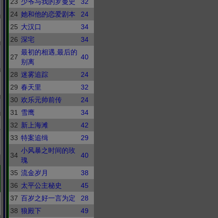
23
少爷与我的罗曼史
32
24
她和他的恋爱剧本
24
25
大汉口
34
26
深宅
34
最初的相遇,最后的
27
40
别离
28
迷雾追踪
24
29
春天里
32
30
欢乐元帅前传
24
31
雪鹰
34
32
新上海滩
42
33
特案追缉
29
小风暴之时间的玫
34
40
瑰
35
流金岁月
38
36
太平公主秘史
45
37
百岁之好一言为定
28
38
狼殿下
49