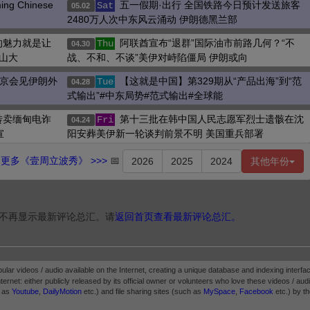
 Chinese
五一假期·出行 全国铁路今日预计发送旅客
Sat
05.02
2480万人次中东风云涌动 伊朗德黑兰部
的魅力就是让
阿联酋宣布“退群”国际油市前路几何？“不
Thu
04.30
山大
战、不和、不谈”美伊对峙陷僵局 伊朗或向
普京会见伊朗外
【这就是中国】第329期从“产品出海”到“范
Tue
04.28
式输出”#中东局势#范式输出#全球能
转卖缅甸电诈
第十三批在韩中国人民志愿军烈士遗骸在沈
Fri
04.24
宣
阳安葬美伊新一轮谈判前景不明 美国重兵部署
更多《壹周立波秀》 >>>
📅
2026
2025
2024
其他年份
不再显示最新评论总汇。请
返回首页查看最新评论总汇。
pular videos / audio available on the Internet, creating a unique database and indexing interfac
ternet: either publicly released by its official owner or volunteers who love these videos / audio.
h as
Youtube
,
DailyMotion
etc.) and file sharing sites (such as
MySpace
,
Facebook
etc.) by th