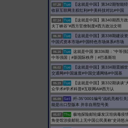
【这就是中国】第342期智能
Tue
07.28
收获互联网主权红利#中美科技对比#中国
【这就是中国】第340期西方政
Tue
07.14
夫丁峡谷”#西方官僚制度#西方政治文明
【这就是中国】第338期建设
Tue
06.30
中国式资本市场#中国特色市场体系#市场
这就是中国 第336期：“中等强
Tue
06.16
中等强国｜#新国际秩序｜#巴基斯坦
【这就是中国】第334期震撼
Tue
06.02
交通网#中国速度#中国交通网络#中国基
【这就是中国】第332期谈谈“
Tue
05.19
众学术#学术科普#互联网AI#西方认
歼-35“0001编号”战机亮相引
Sat
05.09
能是出口型版本 并非自用型号美
极地探险邮轮爆发汉坦病毒疫情
Thu
05.07
角使馆涉疫邮轮上无中国公民美称“史诗怒