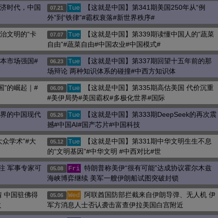
经济时代，中国
【这就是中国】第341期美国250年从“例
Tue
07.21
外”到“铁律”#霸权衰落#新世界秩序#
治文明的“卡
【这就是中国】第339期读懂中国人的“蔬菜
Tue
07.07
自由”#蔬菜自由#中国农业#中国模式#
资本市场强国#
【这就是中国】第337期回望十五年前的那
Tue
06.23
场辩论 两种知识体系的碰撞#中西方知识体
国”的崛起｜#
【这就是中国】第335期高估美国 代价沉重
Tue
06.09
#美伊局势#美国霸权#多极化世界#国际
世界的中国现代
【这就是中国】第333期DeepSeek的再次震
Tue
05.26
撼#中国AI#国产芯片#中国科技
大众学术”#大
【这就是中国】第331期中华文明生生不息
Tue
05.12
的“文明基因”#中华文明 #中西对比#世
关注 军事专家可
特朗普称美伊“很有可能”达成协议霍尔木兹
Fri
05.08
海峡博弈继续 美军一艘伊朗船试图突破封锁
 中国驻佛得
阿联酋国防部拦截来自伊朗导弹、无人机 伊
Wed
05.06
火
军方消息人士否认袭击富查伊拉美国白宫附近