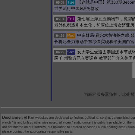
【这就是中国】第330期Becoming
Tue
05.05
世界流行中国风#免签政
第七届上海五五购物节，魔都
Fri
05.01
老外也都逐步本土化，和两位上海女婿亚历
中东疑局·霍尔木兹海峡之惑 
Wed
04.29
长将尽全力推动中东尽快实现和平美国白宫
女大学生受邀去泰国泼水节被
Sat
04.25
园 广州警方已立案调查 教育部门介入美国
为减轻服务器负担，此处暂
Disclaimer
:
AI Kan
websites are dedicated to finding, collecting, sorting, categorizing po
watch / listen. Unless otherwise noted, all video / audio content is publicly available on the In
are not hosted on our servers, but uploaded to / stored on video / audio sharing sites (suc
please contact the appropriate responsible party.