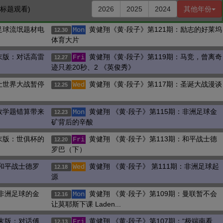
击标题观看)
2026
2025
2024
其他年份
足球流氓题材电
黄健翔《黄·段子》第121期：励志的好莱坞
Mon
12.30
体育大片
末版：对话高雷
黄健翔《黄·段子》第119期：马竞，曾离奇
Fri
12.27
迹只差20秒、2 《英俊秀》
让世界大战暂停
黄健翔《黄·段子》第117期：圣诞大战漫谈
Wed
12.25
数学题错算带来
黄健翔 《黄·段子》第115期：非洲足球金
Mon
12.23
矿背后的辛酸
末版：世俱杯的
黄健翔 《黄·段子》第113期：和平战士德
Fri
12.20
罗巴（下）
：和平战士德罗
黄健翔 《黄·段子》 第111期：非洲足球起
Wed
12.18
源
：非洲足球的金
黄健翔 《黄·段子》第109期：曼联暂不会
Mon
12.16
让莫耶斯下课 Laden...
周末版：对话傅
黄健翔 《黄·段子》第107期：“极端南看
Fri
12.13