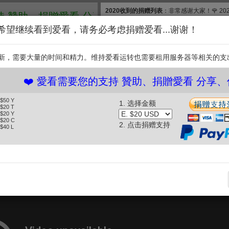
2020收到的捐赠列表
：非常感谢大家！🌹 2
、捐贈愛看 分享、傳播愛看 ❤️
款, 合计$830. 扣除银行费用，净收$777.83
希望继续看到爱看，请务必考虑捐赠爱看...谢谢！
和维护【爱看】，我们需要投入大量的时间和
继续捐赠支持爱看。衷
新，需要大量的时间和精力。维持爱看运转也需要租用服务器等相关的支
支持
️ 愛看需要您的支持 贊助、捐贈愛看 分享、傳播愛看 
 $50 Y
1. 选择金额
晚80后脱口秀》 生活中的那些危机 (2013.12.01)
 $20 T
 $20 Y
 $20 C
2. 点击捐赠支持
 $40 L