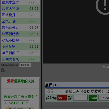
星跳水立方
08-08
台湾大论谈
08-09
正常發揮
08-09
全民开讲
08-09
娱乐百分百
08-07
綜藝新時代
08-07
小姐不熙娣
08-09
食尚玩家
08-09
每日新闻汇
08-09
新闻龙卷风
08-09
Updated:10:20
Wat
💁ℹ
愛看
需要您的支持
选择金额点击捐赠支持