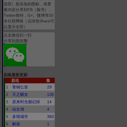
底部）新添加的图标，将爱
看内容分享到FB（脸书），
Twitter推特，G+。微博等20
余社群网络（点绿色Share可
以显示全部）
点击微信扫一扫
分享到朋友圈
剧集最新更新
剧名
集
1
青铜匕首
29
2
天之驕女
136
3
原来时光都记得
14
4
仙女湖
4
5
多情城市
360
6
解放
1