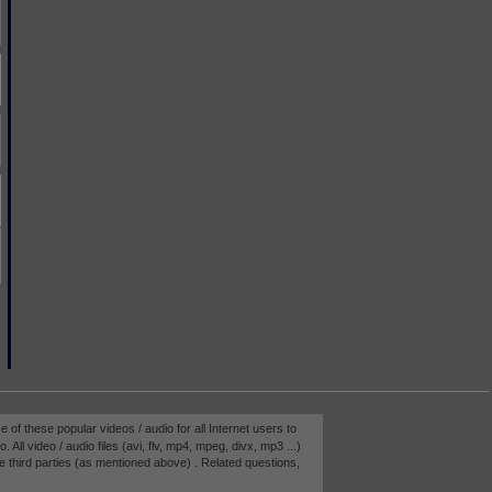
e of these popular videos / audio for all Internet users to
 All video / audio files (avi, flv, mp4, mpeg, divx, mp3 ...)
e third parties (as mentioned above) . Related questions,