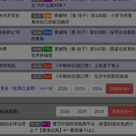
台”为什么被封杀？
：米内罗竞技
黄健翔 《黄·段子》第105期：小罗为何要
Wed
12.11
整掉自己的标志龅牙
漫谈体坛“同
黄健翔《黄·段子》第103期：探寻运动基因
Mon
12.09
的奥秘
折腾
黄健翔《黄·段子》第101期：阴谋论笼罩的
Thu
12.05
世界杯抽签
的那些危机
《今晚80后脱口秀》 上有老下有小
Sun
11.24
《今晚80后脱口秀》 生活中的那些真相
Sun
11.10
更多《壹周立波秀》 >>>
📅
2026
2025
2024
其他年份
击标题观看)
2026
2025
2024
其他年份
智能的全球治理
重罚中国跨境电商平台，欧盟到底在焦虑什
Fri
07.31
么？【看海识风】#一看就懂 FULL