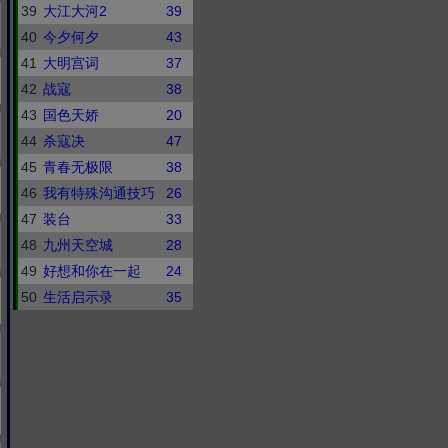
39
大江大河2
39
40
今夕何夕
43
41
大明宫词
37
42
战寇
38
43
国色天娇
20
44
杀寇决
47
45
青春无极限
38
46
我有特殊沟通技巧
26
47
装台
33
48
九州天空城
28
49
好想和你在一起
24
50
生活启示录
35