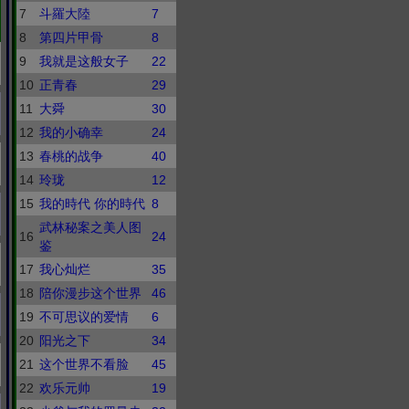
7
斗羅大陸
7
8
第四片甲骨
8
9
我就是这般女子
22
10
正青春
29
11
大舜
30
12
我的小确幸
24
13
春桃的战争
40
14
玲珑
12
15
我的時代 你的時代
8
武林秘案之美人图
16
24
鉴
17
我心灿烂
35
18
陪你漫步这个世界
46
19
不可思议的爱情
6
20
阳光之下
34
21
这个世界不看脸
45
22
欢乐元帅
19