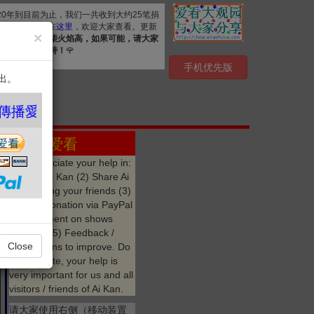
020年到目前为止，我们一共收到大约25笔捐
. 详细清单公布在
这里
，欢迎大家查看。更新
×
资源，
众人拾柴火焰高，如果可能，请大家
心感谢您的支持！
🌹
手机优先版
出。
❤️
分享 爱看
We appreciate your help in:
(1) Like Ai Kan (2) Share Ai
Kan among your friends (3)
Make a donation via PayPal
(4) Comment on shows
watched (5) Feedback /
Close
suggestions to improve. Do
not hesitate, your help is
very important for us and all
visitors / friends of Ai Kan.
请大家使用右侧（移动装置