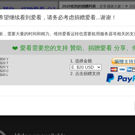
2020收到的捐赠列表
：非常感谢大家！🌹 2
、捐贈愛看 分享、傳播愛看 ❤️
款, 合计$830. 扣除银行费用，净收$777.83
希望继续看到爱看，请务必考虑捐赠爱看...谢谢！
和维护【爱看】，我们需要投入大量的时间和
继续捐赠支持爱看。衷
新，需要大量的时间和精力。维持爱看运转也需要租用服务器等相关的支
支持
️ 愛看需要您的支持 贊助、捐贈愛看 分享、傳播愛看
 $50 Y
1. 选择金额
波秀
波波话题秀 水污染 (2013.05.24)
 $20 T
 $20 Y
 $20 C
2. 点击捐赠支持
 $40 L