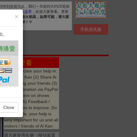
020年到目前为止，我们一共收到大约25笔捐
. 详细清单公布在
这里
，欢迎大家查看。更新
×
资源，
众人拾柴火焰高，如果可能，请大家
心感谢您的支持！
🌹
手机优先版
出。
 ❤️
点赞 爱看
We appreciate your help in:
(1) Like Ai Kan (2) Share Ai
Kan among your friends (3)
Make a donation via PayPal
(4) Comment on shows
watched (5) Feedback /
Close
suggestions to improve. Do
not hesitate, your help is
very important for us and all
visitors / friends of Ai Kan.
请大家使用右侧（移动装置