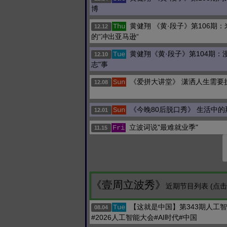
博
黄健翔 《黄·段子》第106期
Thu
12.12
的“冲出亚马逊“
黄健翔《黄·段子》第104期：
Tue
12.10
志"事
《爱拼大讲堂》 潇洒人生需要
Sun
12.08
《今晚80后脱口秀》 生活中
Sun
12.01
立波词说"最难就业季"
Fri
11.15
《壹周立波秀》
近期节目列表 (点
【这就是中国】第343期人工
Tue
08.04
#2026人工智能大会#AI时代#中国