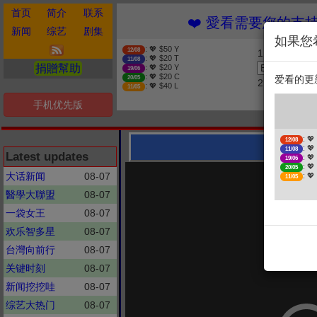
首页
简介
联系
❤️ 愛看需要您的支持 贊助
新闻
综艺
剧集
如果您
: 💖 $50 Y
12/08
1. 选择金额
: 💖 $20 T
11/08
捐贈幫助
: 💖 $20 Y
19/06
: 💖 $20 C
爱看的更
20/05
2. 点击捐赠
: 💖 $40 L
11/05
手机优先版
❤
: 💖
12/08
壹周立
: 💖
11/08
Latest updates
: 💖
19/06
: 💖
20/05
大话新闻
08-07
: 💖
11/05
醫學大聯盟
08-07
一袋女王
08-07
欢乐智多星
08-07
台灣向前行
08-07
关键时刻
08-07
新闻挖挖哇
08-07
综艺大热门
08-07