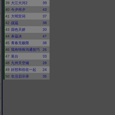
39
大江大河2
39
40
今夕何夕
43
41
大明宫词
37
42
战寇
38
43
国色天娇
20
44
杀寇决
47
45
青春无极限
38
46
我有特殊沟通技巧
26
47
装台
33
48
九州天空城
28
49
好想和你在一起
24
50
生活启示录
35