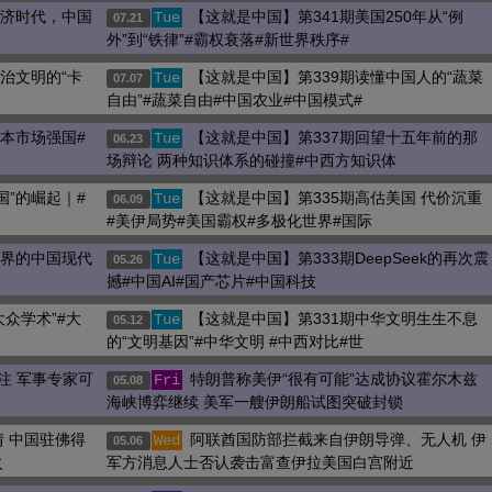
经济时代，中国
【这就是中国】第341期美国250年从“例
Tue
07.21
外”到“铁律”#霸权衰落#新世界秩序#
治文明的“卡
【这就是中国】第339期读懂中国人的“蔬菜
Tue
07.07
自由”#蔬菜自由#中国农业#中国模式#
资本市场强国#
【这就是中国】第337期回望十五年前的那
Tue
06.23
场辩论 两种知识体系的碰撞#中西方知识体
国”的崛起｜#
【这就是中国】第335期高估美国 代价沉重
Tue
06.09
#美伊局势#美国霸权#多极化世界#国际
世界的中国现代
【这就是中国】第333期DeepSeek的再次震
Tue
05.26
撼#中国AI#国产芯片#中国科技
大众学术”#大
【这就是中国】第331期中华文明生生不息
Tue
05.12
的“文明基因”#中华文明 #中西对比#世
关注 军事专家可
特朗普称美伊“很有可能”达成协议霍尔木兹
Fri
05.08
海峡博弈继续 美军一艘伊朗船试图突破封锁
 中国驻佛得
阿联酋国防部拦截来自伊朗导弹、无人机 伊
Wed
05.06
火
军方消息人士否认袭击富查伊拉美国白宫附近