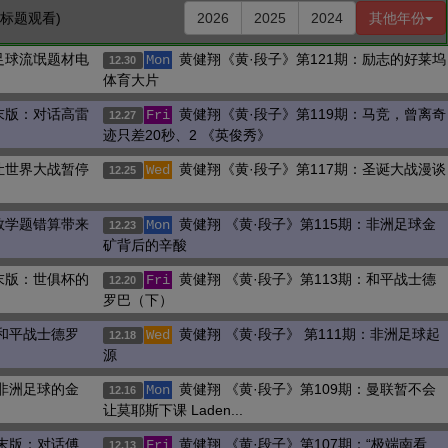
击标题观看)
2026
2025
2024
其他年份
足球流氓题材电
黄健翔《黄·段子》第121期：励志的好莱坞
Mon
12.30
体育大片
末版：对话高雷
黄健翔《黄·段子》第119期：马竞，曾离奇
Fri
12.27
迹只差20秒、2 《英俊秀》
让世界大战暂停
黄健翔《黄·段子》第117期：圣诞大战漫谈
Wed
12.25
数学题错算带来
黄健翔 《黄·段子》第115期：非洲足球金
Mon
12.23
矿背后的辛酸
末版：世俱杯的
黄健翔 《黄·段子》第113期：和平战士德
Fri
12.20
罗巴（下）
：和平战士德罗
黄健翔 《黄·段子》 第111期：非洲足球起
Wed
12.18
源
：非洲足球的金
黄健翔 《黄·段子》第109期：曼联暂不会
Mon
12.16
让莫耶斯下课 Laden...
周末版：对话傅
黄健翔 《黄·段子》第107期：“极端南看
Fri
12.13