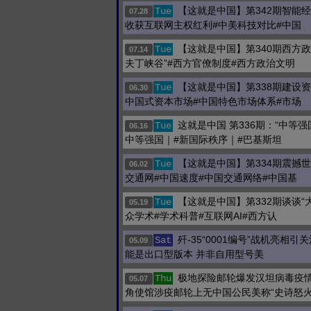
【这就是中国】第342期智能
Tue
07.28
收获互联网主权红利#中美科技对比#中国
【这就是中国】第340期西方政
Tue
07.14
夫丁峡谷”#西方官僚制度#西方政治文明
【这就是中国】第338期建设
Tue
06.30
中国式资本市场#中国特色市场体系#市场
这就是中国 第336期：“中等强
Tue
06.16
中等强国｜#新国际秩序｜#巴基斯坦
【这就是中国】第334期震撼
Tue
06.02
交通网#中国速度#中国交通网络#中国基
【这就是中国】第332期谈谈“
Tue
05.19
众学术#学术科普#互联网AI#西方认
歼-35“0001编号”战机亮相引
Sat
05.09
能是出口型版本 并非自用型号美
极地探险邮轮爆发汉坦病毒疫情
Thu
05.07
角使馆涉疫邮轮上无中国公民美称“史诗怒