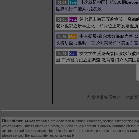
【这就是中国】第330期Becoming
Tue
05.05
世界流行中国风#免签政
第七届上海五五购物节，魔都
Fri
05.01
老外也都逐步本土化，和两位上海女婿亚历
中东疑局·霍尔木兹海峡之惑 
Wed
04.29
长将尽全力推动中东尽快实现和平美国白宫
女大学生受邀去泰国泼水节被
Sat
04.25
园 广州警方已立案调查 教育部门介入美国
为减轻服务器负担，此处暂
Disclaimer
:
AI Kan
websites are dedicated to finding, collecting, sorting, categorizing po
watch / listen. Unless otherwise noted, all video / audio content is publicly available on the In
are not hosted on our servers, but uploaded to / stored on video / audio sharing sites (suc
please contact the appropriate responsible party.