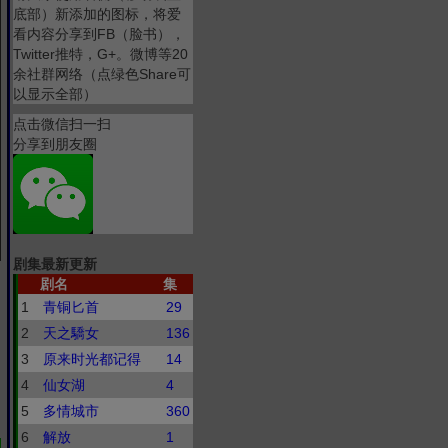
底部）新添加的图标，将爱
看内容分享到FB（脸书），
Twitter推特，G+。微博等20
余社群网络（点绿色Share可
以显示全部）
点击微信扫一扫
分享到朋友圈
剧集最新更新
剧名
集
1
青铜匕首
29
2
天之驕女
136
3
原来时光都记得
14
4
仙女湖
4
5
多情城市
360
6
解放
1