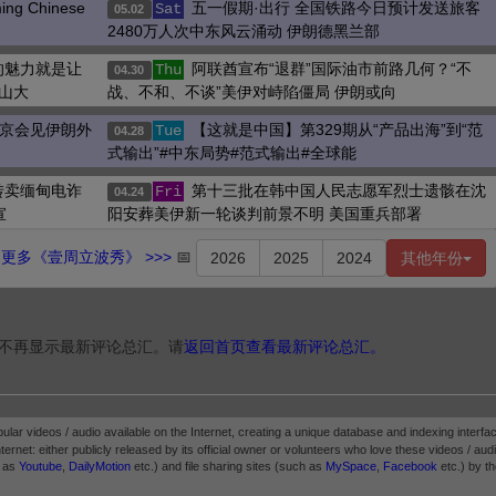
 Chinese
五一假期·出行 全国铁路今日预计发送旅客
Sat
05.02
2480万人次中东风云涌动 伊朗德黑兰部
的魅力就是让
阿联酋宣布“退群”国际油市前路几何？“不
Thu
04.30
山大
战、不和、不谈”美伊对峙陷僵局 伊朗或向
普京会见伊朗外
【这就是中国】第329期从“产品出海”到“范
Tue
04.28
式输出”#中东局势#范式输出#全球能
转卖缅甸电诈
第十三批在韩中国人民志愿军烈士遗骸在沈
Fri
04.24
宣
阳安葬美伊新一轮谈判前景不明 美国重兵部署
更多《壹周立波秀》 >>>
📅
2026
2025
2024
其他年份
不再显示最新评论总汇。请
返回首页查看最新评论总汇。
pular videos / audio available on the Internet, creating a unique database and indexing interfac
ternet: either publicly released by its official owner or volunteers who love these videos / audio.
h as
Youtube
,
DailyMotion
etc.) and file sharing sites (such as
MySpace
,
Facebook
etc.) by th