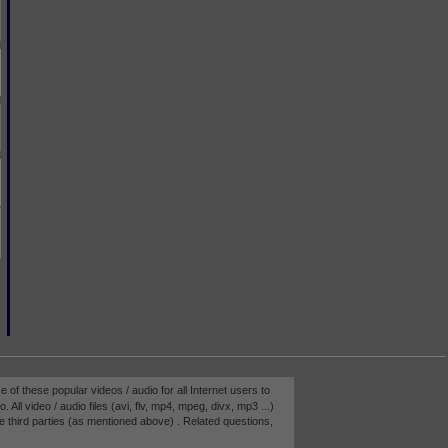
e of these popular videos / audio for all Internet users to
 All video / audio files (avi, flv, mp4, mpeg, divx, mp3 ...)
e third parties (as mentioned above) . Related questions,