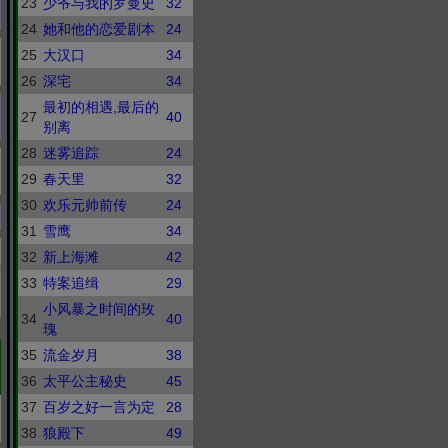
23
少爷与我的罗曼史
32
24
她和他的恋爱剧本
24
25
大汉口
34
26
深宅
34
最初的相遇,最后的
27
40
别离
28
迷雾追踪
24
29
春天里
32
30
欢乐元帅前传
24
31
雪鹰
34
32
新上海滩
42
33
特案追缉
29
小风暴之时间的玫
34
40
瑰
35
流金岁月
38
36
太平公主秘史
45
37
百岁之好一言为定
28
38
狼殿下
49