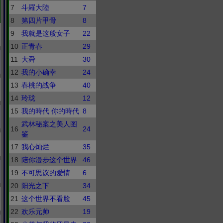
7
斗羅大陸
7
8
第四片甲骨
8
9
我就是这般女子
22
10
正青春
29
11
大舜
30
12
我的小确幸
24
13
春桃的战争
40
14
玲珑
12
15
我的時代 你的時代
8
武林秘案之美人图
16
24
鉴
17
我心灿烂
35
18
陪你漫步这个世界
46
19
不可思议的爱情
6
20
阳光之下
34
21
这个世界不看脸
45
22
欢乐元帅
19