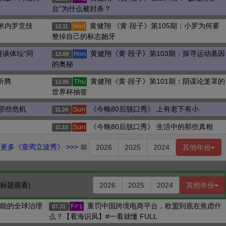
台”为什么被封杀？
：米内罗竞技
黄健翔 《黄·段子》第105期：小罗为何要
Wed
12.11
整掉自己的标志龅牙
漫谈体坛“同
黄健翔《黄·段子》第103期：探寻运动基因
Mon
12.09
的奥秘
折腾
黄健翔《黄·段子》第101期：阴谋论笼罩的
Thu
12.05
世界杯抽签
的那些危机
《今晚80后脱口秀》 上有老下有小
Sun
11.24
《今晚80后脱口秀》 生活中的那些真相
Sun
11.10
更多《壹周立波秀》 >>>
📅
2026
2025
2024
其他年份
击标题观看)
2026
2025
2024
其他年份
智能的全球治理
重罚中国跨境电商平台，欧盟到底在焦虑什
Fri
07.31
么？【看海识风】#一看就懂 FULL