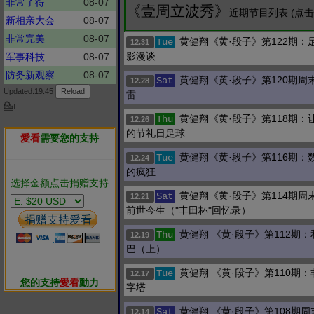
非常了得
08-07
《壹周立波秀》
近期节目列表 (点
新相亲大会
08-07
非常完美
08-07
黄健翔《黄·段子》第122期：
Tue
12.31
影漫谈
军事科技
08-07
防务新观察
08-07
黄健翔《黄·段子》第120期周
Sat
12.28
Updated:19:45
雷
💁ℹ
黄健翔《黄·段子》第118期：
Thu
12.26
的节礼日足球
愛看
需要您的支持
黄健翔《黄·段子》第116期：
Tue
12.24
的疯狂
选择金额点击捐赠支持
黄健翔《黄·段子》第114期周
Sat
12.21
前世今生（"丰田杯"回忆录）
黄健翔 《黄·段子》第112期
Thu
12.19
巴（上）
黄健翔 《黄·段子》第110期
Tue
12.17
您的支持
愛看
動力
字塔
黄健翔 《黄·段子》第108期
Sat
12.14