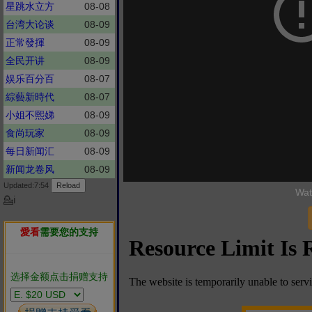
星跳水立方
08-08
台湾大论谈
08-09
正常發揮
08-09
全民开讲
08-09
娱乐百分百
08-07
綜藝新時代
08-07
小姐不熙娣
08-09
食尚玩家
08-09
每日新闻汇
08-09
新闻龙卷风
08-09
Updated:7:54
Wat
💁ℹ
愛看
需要您的支持
选择金额点击捐赠支持