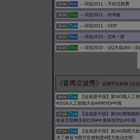
-- 词说2011：天价过路费
Mon
05.09
-- 词说2011：何鸿燊
Thu
05.05
-- 词说2011：GDP
Tue
05.03
-- 词说2010：过年 / 债
Mon
02.07
-- 词说2010：QQ大战360 / 流
Thu
02.03
《壹周立波秀》
近期节目列表 (点
【这就是中国】第343期人工
Tue
08.04
#2026人工智能大会#AI时代#中国
【这就是中国】第342期智能
Tue
07.28
收获互联网主权红利#中美科技对比#中国
【这就是中国】第340期西方政
Tue
07.14
夫丁峡谷”#西方官僚制度#西方政治文明