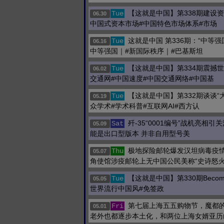
【这就是中国】第338期建设
Tue
06.30
中国式资本市场#中国特色市场体系#市场
这就是中国 第336期：“中等强
Tue
06.16
中等强国｜#新国际秩序｜#巴基斯坦
【这就是中国】第334期震撼
Tue
06.02
交通网#中国速度#中国交通网络#中国基
【这就是中国】第332期谈谈“
Tue
05.19
众学术#学术科普#互联网AI#西方认
歼-35“0001编号”战机亮相引
Sat
05.09
能是出口型版本 并非自用型号美
极地探险邮轮爆发汉坦病毒疫情
Thu
05.07
角使馆涉疫邮轮上无中国公民美称“史诗怒
【这就是中国】第330期Becoming
Tue
05.05
世界流行中国风#免签政
第七届上海五五购物节，魔都
Fri
05.01
老外也都逐步本土化，和两位上海女婿亚历