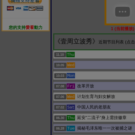
您的支持
愛看
動力
1 (当前播放)
《壹周立波秀》
近期节目列表 (点
Thu
11.10
Wed
10.05
Mon
10.03
改革开放
Fri
07.08
计划生育与妇女解放
Wed
07.06
中国人民的老朋友
Sat
07.02
延安"二流子"身上需挂徽章
Thu
06.30
揭秘毛泽东唯一一次被捕之谜
Tue
06.28