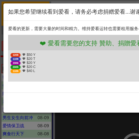
首页
简介
联系
❤️ 愛看需要您的支持 贊助
如果您希望继续看到爱看，请务必考虑捐赠爱看...谢
新闻
综艺
剧集
: 💖 $50 Y
12/08
1. 选择金额
: 💖 $20 T
11/08
爱看的更新，需要大量的时间和精力。维持爱看运转也需要租用服务
捐贈幫助
: 💖 $20 Y
19/06
: 💖 $20 C
20/05
2. 点击捐赠
: 💖 $40 L
11/05
❤️ 愛看需要您的支持 贊助、捐贈愛看 分享
手机优先版
: 💖 $50 Y
12/08
: 💖 $20 T
11/08
壹周立
: 💖 $20 Y
19/06
: 💖 $20 C
Latest updates
20/05
: 💖 $40 L
11/05
密室大逃脱
08-09
你好, 星期六
08-07
解码陈文茜
08-08
新聞大白話
08-09
週末大爆卦
08-09
男生女生向前冲
08-09
爱情保卫战
08-09
爽食行天下
08-08