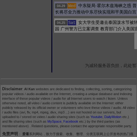
中东疑局·霍尔木兹海峡之惑 
Wed
04.29
长将尽全力推动中东尽快实现和平美国白宫
女大学生受邀去泰国泼水节被
Sat
04.25
园 广州警方已立案调查 教育部门介入美国
为减轻服务器负担，此处暂
Disclaimer
:
AI Kan
websites are dedicated to finding, collecting, sorting, categorizing
popular videos / audio available on the Internet, creating a unique database and indexing
interface of these popular videos / audio for all Internet users to watch / listen. Unless
otherwise noted, all video / audio content is publicly available on the Internet: either
publicly released by its official owner or volunteers who love these videos / audio. All video
/ audio files (avi, flv, mp4, mpeg, divx, mp3 ...) are not hosted on our servers, but
uploaded to / stored on video / audio sharing sites (such as
Youtube
,
DailyMotion
etc.)
and file sharing sites (such as
MySpace
,
Facebook
etc.) by the third parties (as
mentioned above) . Related questions, please contact the appropriate responsible party.
免责声明
：
爱看
系列网站，致力于搜索、收集、整理、分类互联网上公开发布的热门视