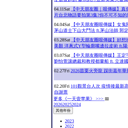
04.11
Sat
【中天朋友圈｜哏傳媒】真
片台北物語要拍第3集?你不可不知的
04.04
Sat
【中天朋友圈哏傳媒】女鬼
茅山道士下山大鬥法 ft.茅山法師 郭
03.28
Sat
【中天朋友圈哏傳媒】好想
美顏 洋蔥式Y型輪廓嘴邊拉皮術 ft.
03.07
Sat
【中天朋友圈哏傳媒】王定
劉怡萱讓總裁和教授都暈船 ft. 立達
02.27
Fri
2026苗栗火旁龍 踩街嘉年
02.20
Fri
101觀景台人次 疫情後最新高
自謝票
更多《一天壹苹果》 >>>
📅
2026
2025
2024
其他年份
2023
2022