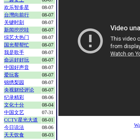
欢乐智多星
08-07
台灣向前行
08-07
关键时刻
08-07
新闻挖挖哇
08-07
综艺大热门
08-07
国光帮帮忙
08-07
我是歌手
08-07
命运好好玩
08-07
中国好声音
08-07
爱玩客
08-07
锦绣梨园
08-07
央视财经评论
08-07
纪录精彩
08-06
文化十分
08-04
中国文艺
07-31
CCTV星光大道
08-01
Wa
今日说法
08-06
天天饮食
08-03