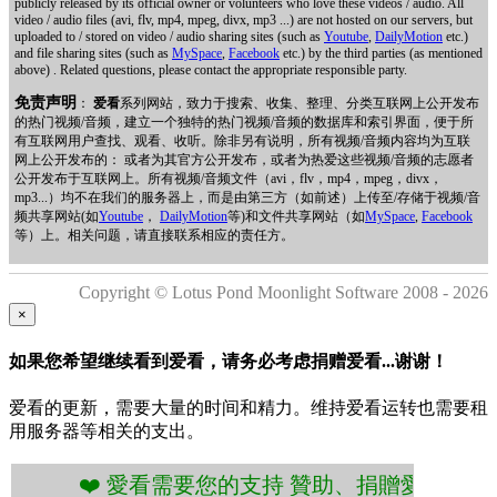
publicly released by its official owner or volunteers who love these videos / audio. All
video / audio files (avi, flv, mp4, mpeg, divx, mp3 ...) are not hosted on our servers, but
uploaded to / stored on video / audio sharing sites (such as
Youtube
,
DailyMotion
etc.)
and file sharing sites (such as
MySpace
,
Facebook
etc.) by the third parties (as mentioned
above) . Related questions, please contact the appropriate responsible party.
免责声明
：
爱看
系列网站，致力于搜索、收集、整理、分类互联网上公开发布
的热门视频/音频，建立一个独特的热门视频/音频的数据库和索引界面，便于所
有互联网用户查找、观看、收听。除非另有说明，所有视频/音频内容均为互联
网上公开发布的： 或者为其官方公开发布，或者为热爱这些视频/音频的志愿者
公开发布于互联网上。所有视频/音频文件（avi，flv，mp4，mpeg，divx，
mp3...）均不在我们的服务器上，而是由第三方（如前述）上传至/存储于视频/音
频共享网站(如
Youtube
，
DailyMotion
等)和文件共享网站（如
MySpace
,
Facebook
等）上。相关问题，请直接联系相应的责任方。
Copyright © Lotus Pond Moonlight Software 2008 - 2026
×
如果您希望继续看到爱看，请务必考虑捐赠爱看...谢谢！
爱看的更新，需要大量的时间和精力。维持爱看运转也需要租
用服务器等相关的支出。
 愛看需要您的支持 贊助、捐贈愛看 分享、傳播愛看 ❤