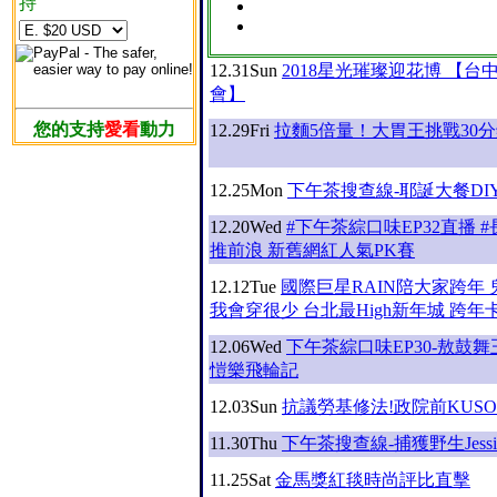
持
12.31
Sun
2018星光璀璨迎花博 【台
會】
您的支持
愛看
動力
12.29
Fri
拉麵5倍量！大胃王挑戰30
12.25
Mon
下午茶搜查線-耶誕大餐DI
12.20
Wed
#下午茶綜口味EP32直播 
推前浪 新舊網紅人氣PK賽
12.12
Tue
國際巨星RAIN陪大家跨年
我會穿很少 台北最High新年城 跨年
12.06
Wed
下午茶綜口味EP30-敖鼓
愷樂飛輪記
12.03
Sun
抗議勞基修法!政院前KUS
11.30
Thu
下午茶搜查線-捕獲野生Jessi
11.25
Sat
金馬獎紅毯時尚評比直擊