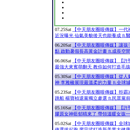
07.25
Sat
【中天朋友圈哏傳媒】一代
近況曝光 仙氣美貌後天也能養成 ft.
06.20
Sat
【中天朋友圈哏傳媒】讓孩
點 啟動暑假長高黃金計畫 ft.成長空
06.06
Sat
【中天朋友圈哏傳媒】【許
最強大來賓萌翻天 教你如何打造毛
05.30
Sat
【中天朋友圈哏傳媒】從人
神 李雅楹展現最溫柔的力量 ft.全球
05.23
Sat
【中天朋友圈哏傳媒】拒霸
跳船 楊寶楨退黨獨立參選 ft.民眾黨
05.16
Sat
【中天朋友圈哏傳媒】【許
膠原女神藍郁晴來了 帶領溫暖女孩
05.02
Sat
【中天朋友圈哏傳媒】全球
使選拔起跑 廖宗武打造新美業大健康