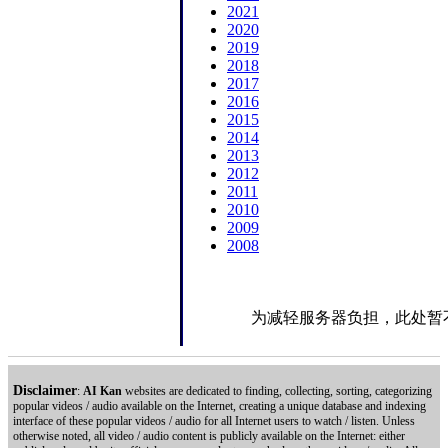
2021
2020
2019
2018
2017
2016
2015
2014
2013
2012
2011
2010
2009
2008
为减轻服务器负担，此处暂
Disclaimer
:
AI Kan
websites are dedicated to finding, collecting, sorting, categorizing
popular videos / audio available on the Internet, creating a unique database and indexing
interface of these popular videos / audio for all Internet users to watch / listen. Unless
otherwise noted, all video / audio content is publicly available on the Internet: either