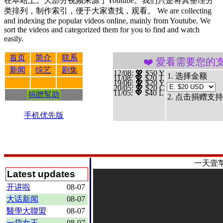
在本站上。大部分视频来源于Youtube。我们只是将其整理分
类排列，制作索引，便于大家查找，观看。 We are collecting
and indexing the popular videos online, mainly from Youtube. We
sort the videos and categorized them for you to find and watch
easily.
首页
简介
联系
❤️ 愛看需要您的支持 贊助、捐
新闻
综艺
剧集
12/08
: 💖 $50 Y
1. 选择金额
11/08
: 💖 $20 T
19/06
: 💖 $20 Y
20/05
: 💖 $20 C
11/05
: 💖 $40 L
捐贈幫助
2. 点击捐赠支持
手机优先版
一天壹
Latest updates
开讲啦
08-07
大话新闻
08-07
醫學大聯盟
08-07
一袋女王
08-07