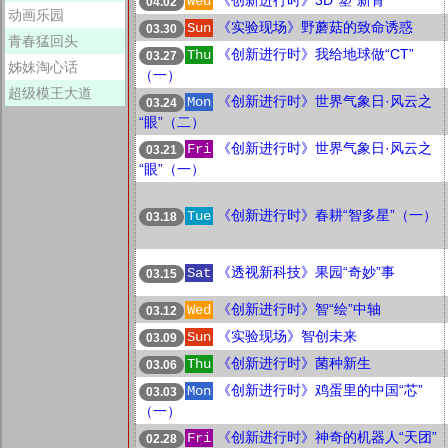
《创新进行时》3D“塑”新骨
Wed
04.02
动画乐园
《实验现场》野蘑菇的致命诱惑
Sun
03.30
青春猛回头
《创新进行时》我给地球做“CT”
Thu
03.27
姊妹淘心话
（一）
超级模王大道
《创新进行时》世界气象日·风云之
Mon
03.24
“眼”（二）
《创新进行时》世界气象日·风云之
Fri
03.21
“眼”（一）
《创新进行时》春耕“智多星”（一）
Tue
03.18
《透视新科技》果园“奇妙”事
Sat
03.15
《创新进行时》智“绘”中轴
Wed
03.12
《实验现场》智创未来
Sun
03.09
《创新进行时》菌种新生
Thu
03.06
《创新进行时》鸡蛋里的中国“芯”
Mon
03.03
（一）
《创新进行时》神奇的机器人“天团”
Fri
02.28