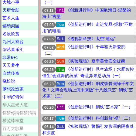
大城小事
（一）
天府食舫
《创新进行时》中国航海日·涅槃的
Fri
07.11
海上“古堡”
艺术人生
《创新进行时》走进复旦·拯救“不耐
Tue
07.08
锦绣梨园
用”的电池
名段欣赏
《透视新科技》太空“速运”
Sat
07.05
九州大戏台
《创新进行时》千年窑火新瓷韵
Wed
07.02
综艺喜乐汇
（二）
非常6+1
《实验现场》夏季美食安全提醒
Sun
06.29
天天养生
《创新进行时》悬空农场！水肥智控
Thu
06.26
自然传奇
催生“会跳舞的蔬菜” 奇蔬异果总动员（一）
晓松说
《创新进行时》铜皮铁骨演绎千年文
Mon
06.23
梦想改造家
化！文博会现场上演未来版“十八般武艺“ 钢铁“艺
术家”（二）
中华好诗词
华人星光大道
《创新进行时》钢铁“艺术家”（一）
Fri
06.20
你猜你猜你猜猜猜
《创新进行时》科创新鲜“视”（二）
Tue
06.17
模范棒棒堂
《实验现场》警惕引发腹泻的隔夜菜
Sat
06.14
百万大歌星
和凉皮