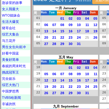
急诊室的故事
一月 January
女人我最大
周
Mon
Tue
Wed
Thu
Fri
Sat
Sun
周
M
WTO姐妹会
01
01
02
03
04
05
05
生活大爆笑
02
06
07
08
09
10
11
12
06
猪哥会社
03
13
14
15
16
17
18
19
07
综艺大集合
04
20
21
22
23
24
25
26
08
马兰花开
05
27
28
29
30
31
09
男生女生向前冲
好看中国蓝
五月 May
美食好简单
周
Mon
Tue
Wed
Thu
Fri
Sat
Sun
周
M
春妮的周末时光
18
01
02
03
04
22
挑战冠军王
19
05
06
07
08
09
10
11
23
完全娱乐
20
12
13
14
15
16
17
18
24
综艺大热门
21
19
20
21
22
23
24
25
25
中国梦想秀
22
26
27
28
29
30
31
26
TVBS哈新闻
27
非诚勿扰
九月 September