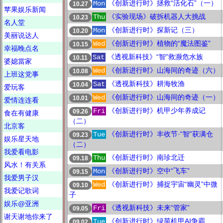
《创新进行时》拯救“活化石”（一）
Mon
10.27
苹果娱乐新闻
《实验现场》破拆机器人大挑战
Thu
10.23
名人堂
《创新进行时》探新记（三）
Mon
10.20
美丽说达人
《创新进行时》植物的“魔法图鉴”
Wed
10.15
幸福晚点名
《透视新科技》“智”救濒危水族
Sat
10.11
婆媳當家
《创新进行时》山海间的奇迹（六）
Wed
10.08
上班这党事
《透视新科技》耕海牧渔
Sat
10.04
爱玩客
《创新进行时》山海间的奇迹（一）
Wed
10.01
爱情连连看
《创新进行时》机甲少年养成记
Fri
09.26
食在有健康
（二）
北京客
《创新进行时》丰收节·“智”获满仓
Tue
09.23
娱乐星天地
（二）
我爱看电影
《创新进行时》南珍北迁
Thu
09.18
风水！有关系
《创新进行时》空中“飞车”
Mon
09.15
我爱男子汉
《创新进行时》捕捉宇宙“幽灵”中微
Wed
09.10
我爱记歌词
子
娱乐@亚洲
《透视新科技》未来“管家”
Fri
09.05
谢天谢地你来了
《创新进行时》绿茵机甲AI争霸
Tue
09.02