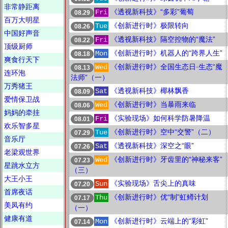
非常静距离
《透视新科技》“多彩”葡萄
Fri
08.29
百万大明星
《创新进行时》极限转向
Tue
08.26
中国好声音
《透视新科技》隔空控物的“魔法”
Fri
08.22
顶级厨师
《创新进行时》机器人的“跨界人生”
Mon
08.18
爽食行天下
《创新进行时》全国生态日·生态“魔
Wed
08.13
连环泡
法师”（一）
万秀猪王
《透视新科技》椰林飘香
Sat
08.09
爱情保卫战
《创新进行时》当暴雨来临
Wed
08.06
妈妈的牵挂
《实验现场》如何科学防暑降温
Fri
08.01
欢乐智多星
《创新进行时》空中“交警”（二）
Tue
07.29
音乐厅
《透视新科技》深空之“眼”
Sat
07.26
老梁观世界
《创新进行时》牙齿里的“神秘来客”
Wed
07.23
星跳水立方
（三）
大王小王
《实验现场》舌尖上的真味
Sun
07.20
首席夜话
《创新进行时》优“制”虹鳟计划
Thu
07.17
美凤有约
（一）
健康有道
《创新进行时》云端上的“彩虹”
Mon
07.14