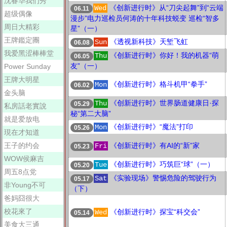
沈春华我们秀
《创新进行时》从“刀尖起舞”到“云端
Wed
06.11
超级偶像
漫步”电力巡检员何涛的十年科技蜕变 巡检“智多
周日大精彩
星”（一）
王牌鑑定團
《透视新科技》天堑飞虹
Sun
06.08
我爱黑涩棒棒堂
《创新进行时》你好！我的机器“萌
Thu
06.05
友”（一）
Power Sunday
王牌大明星
《创新进行时》格斗机甲“拳手”
Mon
06.02
金头脑
《创新进行时》世界肠道健康日·探
Thu
05.29
私房話老實說
秘“第二大脑”
就是爱放电
《创新进行时》“魔法”打印
Mon
05.26
現在才知道
王子的约会
《创新进行时》有AI的“新”家
Fri
05.23
WOW侯麻吉
《创新进行时》巧筑巨“球”（一）
Tue
05.20
周五8点党
《实验现场》警惕危险的驾驶行为
Sat
05.17
非Young不可
（下）
爸妈囧很大
校花來了
《创新进行时》探宝“科交会”
Wed
05.14
美食大三通