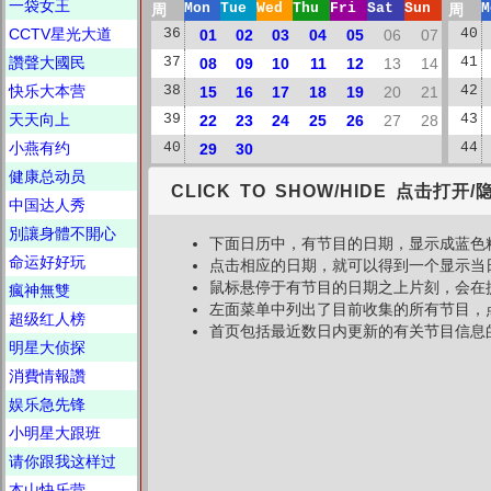
一袋女王
周
Mon
Tue
Wed
Thu
Fri
Sat
Sun
周
M
CCTV星光大道
36
01
02
03
04
05
06
07
40
讚聲大國民
37
08
09
10
11
12
13
14
41
快乐大本营
38
15
16
17
18
19
20
21
42
天天向上
39
22
23
24
25
26
27
28
43
小燕有约
40
29
30
44
健康总动员
CLICK TO SHOW/HIDE 点击打开/
中国达人秀
別讓身體不開心
下面日历中，有节目的日期，显示成蓝色
命运好好玩
点击相应的日期，就可以得到一个显示当
鼠标悬停于有节目的日期之上片刻，会在
瘋神無雙
左面菜单中列出了目前收集的所有节目，
超级红人榜
首页包括最近数日内更新的有关节目信息
明星大侦探
消費情報讚
娱乐急先锋
小明星大跟班
请你跟我这样过
本山快乐营