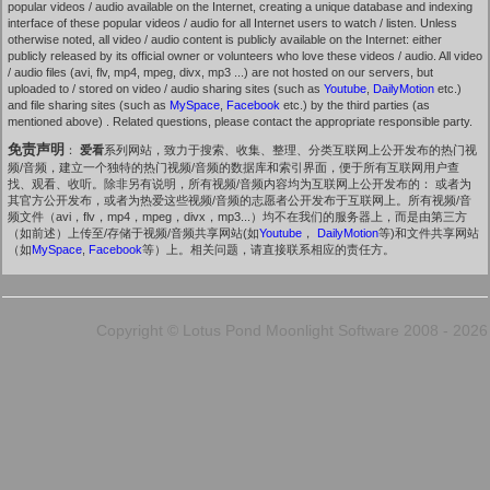
popular videos / audio available on the Internet, creating a unique database and indexing
interface of these popular videos / audio for all Internet users to watch / listen. Unless
otherwise noted, all video / audio content is publicly available on the Internet: either
publicly released by its official owner or volunteers who love these videos / audio. All video
/ audio files (avi, flv, mp4, mpeg, divx, mp3 ...) are not hosted on our servers, but
uploaded to / stored on video / audio sharing sites (such as
Youtube
,
DailyMotion
etc.)
and file sharing sites (such as
MySpace
,
Facebook
etc.) by the third parties (as
mentioned above) . Related questions, please contact the appropriate responsible party.
免责声明
：
爱看
系列网站，致力于搜索、收集、整理、分类互联网上公开发布的热门视
频/音频，建立一个独特的热门视频/音频的数据库和索引界面，便于所有互联网用户查
找、观看、收听。除非另有说明，所有视频/音频内容均为互联网上公开发布的： 或者为
其官方公开发布，或者为热爱这些视频/音频的志愿者公开发布于互联网上。所有视频/音
频文件（avi，flv，mp4，mpeg，divx，mp3...）均不在我们的服务器上，而是由第三方
（如前述）上传至/存储于视频/音频共享网站(如
Youtube
，
DailyMotion
等)和文件共享网站
（如
MySpace
,
Facebook
等）上。相关问题，请直接联系相应的责任方。
Copyright © Lotus Pond Moonlight Software 2008 - 2026