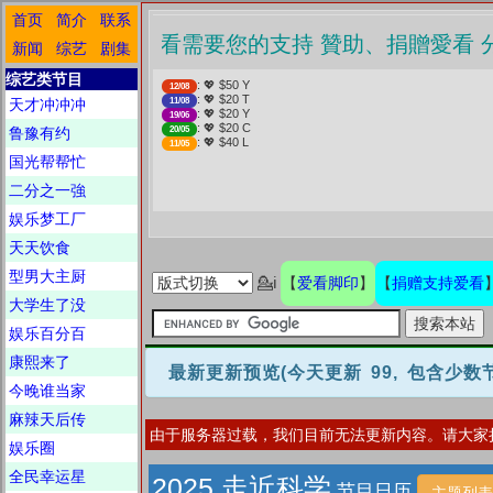
首页
简介
联系
❤️ 愛看需要您的支持 贊助、捐贈
新闻
综艺
剧集
综艺类节目
: 💖 $50 Y
12/08
: 💖 $20 T
天才冲冲冲
11/08
: 💖 $20 Y
19/06
: 💖 $20 C
鲁豫有约
20/05
: 💖 $40 L
11/05
国光帮帮忙
二分之一強
娱乐梦工厂
天天饮食
型男大主厨
爱看脚印
捐赠支持爱看
💁ℹ
【
】
【
大学生了没
娱乐百分百
康熙来了
最新更新预览
(今天更新 99, 包含少
今晚谁当家
麻辣天后传
由于服务器过载，我们目前无法更新内容。请大家
娱乐圈
全民幸运星
2025 走近科学
节目日历
主题列表