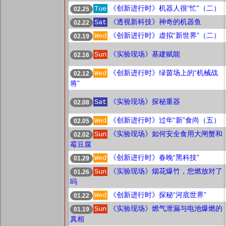
《创新进行时》机器人很“忙”（二）
Tue
02.25
《透视新科技》神奇的机器鱼
Sat
02.22
《创新进行时》虚拟“新世界”（二）
Wed
02.19
《实验现场》基建赋能
Sun
02.16
《创新进行时》绿茵场上的“机械战
Wed
02.12
将”
《实验现场》探秘重器
Sat
02.08
《创新进行时》过年“新”食尚（五）
Wed
02.05
《实验现场》如何安全食用大闸蟹和
Sun
02.02
霉豆腐
《创新进行时》春晚“黑科技”
Wed
01.29
《实验现场》烟花爆竹，您燃放对了
Sun
01.26
吗
《创新进行时》探秘“河底世界”
Wed
01.22
《实验现场》燃气泄漏与电池爆燃的
Sun
01.19
真相