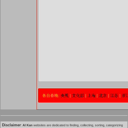
各台春晚:
央视
|
文化部
|
上海
|
北京
|
江苏
|
浙
Disclaimer
:
AI Kan
websites are dedicated to finding, collecting, sorting, categorizing