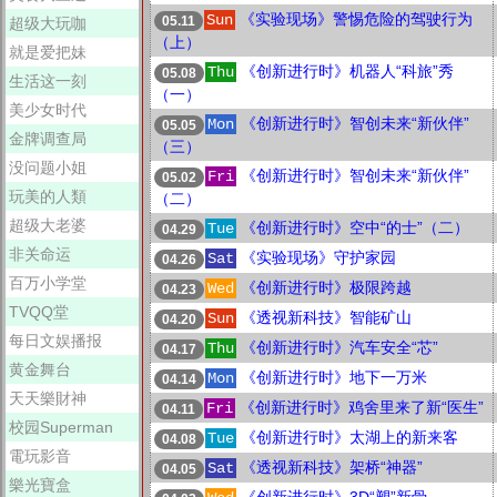
《实验现场》警惕危险的驾驶行为
Sun
05.11
超级大玩咖
（上）
就是爱把妹
《创新进行时》机器人“科旅”秀
Thu
05.08
生活这一刻
（一）
美少女时代
《创新进行时》智创未来“新伙伴”
Mon
05.05
金牌调查局
（三）
没问题小姐
《创新进行时》智创未来“新伙伴”
Fri
05.02
玩美的人類
（二）
超级大老婆
《创新进行时》空中“的士”（二）
Tue
04.29
非关命运
《实验现场》守护家园
Sat
04.26
百万小学堂
《创新进行时》极限跨越
Wed
04.23
TVQQ堂
《透视新科技》智能矿山
Sun
04.20
每日文娱播报
《创新进行时》汽车安全“芯”
Thu
04.17
黄金舞台
《创新进行时》地下一万米
Mon
04.14
天天樂財神
《创新进行时》鸡舍里来了新“医生”
Fri
04.11
校园Superman
《创新进行时》太湖上的新来客
Tue
04.08
電玩影音
《透视新科技》架桥“神器”
Sat
04.05
樂光寶盒