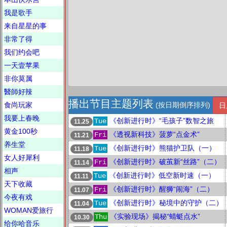
我是歌手
来自星星的事
非常了得
我们约会吧
一天壹苹果
非你莫属
醫師好辣
播出节目主题列表
食尚玩家
(按日期倒序排列)
日
我要上春晚
《创新进行时》“毛孩子”数智之旅
Tue
11.25
黄金100秒
《透视新科技》菠萝“点金术”
Fri
11.21
养生堂
《创新进行时》熊猫护卫队（一）
Tue
11.18
女人好犀利
《创新进行时》破茧新“丝路”（二）
Fri
11.14
相声
《创新进行时》低空新时速（一）
Tue
11.11
天下收藏
《创新进行时》醒狮“闹海”（二）
Fri
11.07
今夜有戏
《创新进行时》秘境中的守护（二）
Tue
11.04
WOMAN爱旅行
《实验现场》揭秘“蜻蜓点水”
Thu
10.30
给你哈音乐