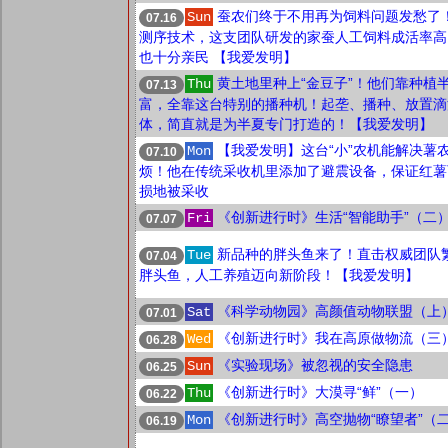
蚕农们终于不用再为饲料问题发愁了
Sun
07.16
测序技术，这支团队研发的家蚕人工饲料成活率高
也十分亲民 【我爱发明】
黄土地里种上“金豆子”！他们靠种植
Thu
07.13
富，全靠这台特别的播种机！起垄、播种、放置滴
体，简直就是为半夏专门打造的！【我爱发明】
【我爱发明】这台“小”农机能解决薯农
Mon
07.10
烦！他在传统采收机里添加了避震设备，保证红薯
损地被采收
《创新进行时》生活“智能助手”（二
Fri
07.07
新品种的胖头鱼来了！直击权威团队
Tue
07.04
胖头鱼，人工养殖迈向新阶段！【我爱发明】
《科学动物园》高颜值动物联盟（上
Sat
07.01
《创新进行时》我在高原做物流（三
Wed
06.28
《实验现场》被忽视的安全隐患
Sun
06.25
《创新进行时》大漠寻“鲜”（一）
Thu
06.22
《创新进行时》高空抛物“瞭望者”（
Mon
06.19