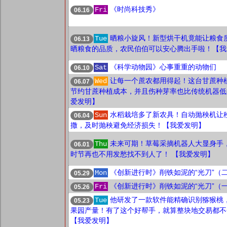
《时尚科技秀》
Fri
06.16
晒粮小旋风！新型烘干机竟能让粮食
Tue
06.13
晒粮食的品质，农民伯伯可以安心腾出手啦！【我
《科学动物园》心事重重的动物们
Sat
06.10
让每一个蔗农都用得起！这台甘蔗种
Wed
06.07
节约甘蔗种植成本，并且伤种芽率也比传统机器低
爱发明】
水稻栽培多了新农具！自动抛秧机让
Sun
06.04
撒，及时抛秧避免经济损失！【我爱发明】
未来可期！草莓采摘机器人大显身手
Thu
06.01
时节再也不用发愁找不到人了！ 【我爱发明】
《创新进行时》削铁如泥的“光刀”（
Mon
05.29
《创新进行时》削铁如泥的“光刀”（
Fri
05.26
他研发了一款软件能精确识别猕猴桃
Tue
05.23
果园产量！有了这个好帮手，就算整块地交易都不
【我爱发明】