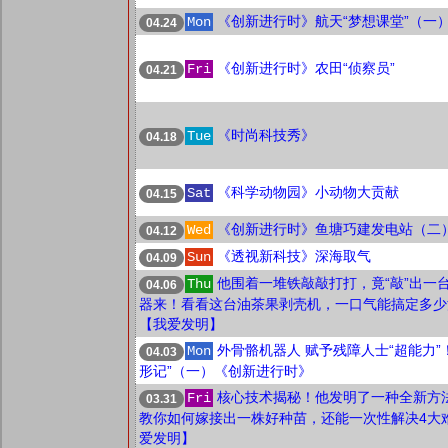
《创新进行时》航天“梦想课堂”（一
Mon
04.24
《创新进行时》农田“侦察员”
Fri
04.21
《时尚科技秀》
Tue
04.18
《科学动物园》小动物大贡献
Sat
04.15
《创新进行时》鱼塘巧建发电站（二
Wed
04.12
《透视新科技》深海取气
Sun
04.09
他围着一堆铁敲敲打打，竟“敲”出一
Thu
04.06
器来！看看这台油茶果剥壳机，一口气能搞定多少
【我爱发明】
外骨骼机器人 赋予残障人士“超能力”！
Mon
04.03
形记”（一）《创新进行时》
核心技术揭秘！他发明了一种全新方
Fri
03.31
教你如何嫁接出一株好种苗，还能一次性解决4大
爱发明】