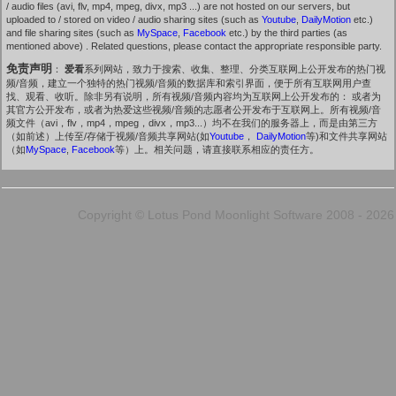
/ audio files (avi, flv, mp4, mpeg, divx, mp3 ...) are not hosted on our servers, but
uploaded to / stored on video / audio sharing sites (such as
Youtube
,
DailyMotion
etc.)
and file sharing sites (such as
MySpace
,
Facebook
etc.) by the third parties (as
mentioned above) . Related questions, please contact the appropriate responsible party.
免责声明
：
爱看
系列网站，致力于搜索、收集、整理、分类互联网上公开发布的热门视
频/音频，建立一个独特的热门视频/音频的数据库和索引界面，便于所有互联网用户查
找、观看、收听。除非另有说明，所有视频/音频内容均为互联网上公开发布的： 或者为
其官方公开发布，或者为热爱这些视频/音频的志愿者公开发布于互联网上。所有视频/音
频文件（avi，flv，mp4，mpeg，divx，mp3...）均不在我们的服务器上，而是由第三方
（如前述）上传至/存储于视频/音频共享网站(如
Youtube
，
DailyMotion
等)和文件共享网站
（如
MySpace
,
Facebook
等）上。相关问题，请直接联系相应的责任方。
Copyright © Lotus Pond Moonlight Software 2008 - 2026