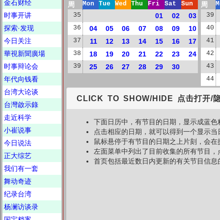
金石财经
周
Mon
Tue
Wed
Thu
Fri
Sat
Sun
周
M
时事开讲
35
01
02
03
39
探索·发现
36
04
05
06
07
08
09
10
40
今日关注
37
11
12
13
14
15
16
17
41
華視新聞廣場
38
18
19
20
21
22
23
24
42
时事辩论会
39
25
26
27
28
29
30
43
年代向钱看
44
台湾大论谈
CLICK TO SHOW/HIDE 点击打开/
台灣啟示錄
走近科学
下面日历中，有节目的日期，显示成蓝色
小崔说事
点击相应的日期，就可以得到一个显示当
鼠标悬停于有节目的日期之上片刻，会在
今日说法
左面菜单中列出了目前收集的所有节目，
正大综艺
首页包括最近数日内更新的有关节目信息
我们有一套
舞动奇迹
纪录台湾
杨澜访谈录
国宝档案