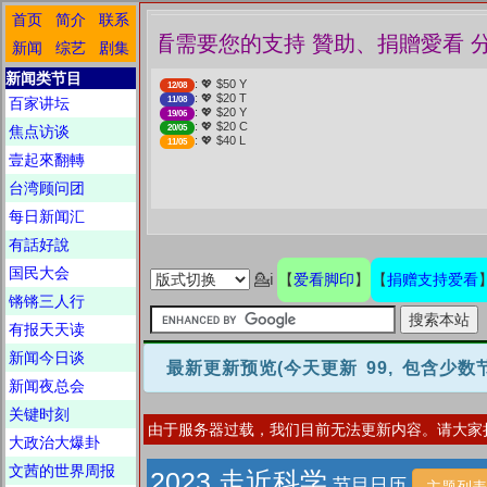
首页
简介
联系
❤️ 愛看需要您的支持 贊助、捐贈愛看
新闻
综艺
剧集
新闻类节目
: 💖 $50 Y
12/08
: 💖 $20 T
百家讲坛
11/08
: 💖 $20 Y
19/06
: 💖 $20 C
焦点访谈
20/05
: 💖 $40 L
11/05
壹起來翻轉
台湾顾问团
每日新闻汇
有話好說
国民大会
爱看脚印
捐赠支持爱看
💁ℹ
【
】
【
锵锵三人行
有报天天读
新闻今日谈
最新更新预览
(今天更新 99, 包含少
新闻夜总会
关键时刻
由于服务器过载，我们目前无法更新内容。请大家
大政治大爆卦
文茜的世界周报
2023 走近科学
节目日历
主题列表