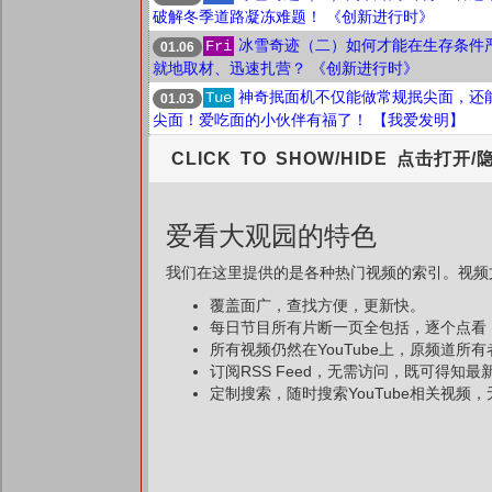
破解冬季道路凝冻难题！ 《创新进行时》
冰雪奇迹（二）如何才能在生存条件
Fri
01.06
就地取材、迅速扎营？ 《创新进行时》
神奇抿面机不仅能做常规抿尖面，还
Tue
01.03
尖面！爱吃面的小伙伴有福了！ 【我爱发明】
CLICK TO SHOW/HIDE 点击打开/
爱看大观园的特色
我们在这里提供的是各种热门视频的索引。视频文
覆盖面广，查找方便，更新快。
每日节目所有片断一页全包括，逐个点看
所有视频仍然在YouTube上，原频道所
订阅RSS Feed，无需访问，既可得知
定制搜索，随时搜索YouTube相关视频，无