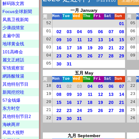
解码陈文茜
一月 January
Focus全球新聞
周
Mon
Tue
Wed
Thu
Fri
Sat
Sun
周
M
凤凰卫视新闻
52
01
05
少康战情室
01
02
03
04
05
06
07
08
06
走遍中国
02
09
10
11
12
13
14
15
07
地球黄金线
03
16
17
18
19
20
21
22
08
101高峰会
04
23
24
25
26
27
28
29
09
麗文正經話
05
30
31
军情观察室
五月 May
網路酸辣湯
周
Mon
Tue
Wed
Thu
Fri
Sat
Sun
周
M
其他特别节目
18
01
02
03
04
05
06
07
22
新闻挖挖哇
19
08
09
10
11
12
13
14
23
57金钱爆
20
15
16
17
18
19
20
21
24
东方时空
21
22
23
24
25
26
27
28
25
其他特别节目2
22
29
30
31
26
海峡两岸
凤凰大视野
九月 September