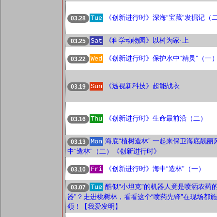
《创新进行时》深海“宝藏”发掘记（
Tue
03.28
《科学动物园》以树为家·上
Sat
03.25
《创新进行时》保护水中“精灵”（一
Wed
03.22
《透视新科技》超能战衣
Sun
03.19
《创新进行时》生命最前沿（二）
Thu
03.16
海底“植树造林” 一起来保卫海底靓丽
Mon
03.13
中“造林”（二）《创新进行时》
《创新进行时》海中“造林”（一）
Fri
03.10
酷似“小坦克”的机器人竟是喷洒农药的
Tue
03.07
器”？走进桃树林，看看这个“喷药先锋”在现场都
领！【我爱发明】