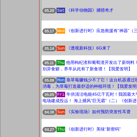
《科学动物园》捕猎奇才
Sat
05.20
《创新进行时》应急救援有“神器”（
Wed
05.17
《透视新科技》6G来了
Sun
05.14
他用枸杞渣和葡萄渣开发出了新饲料
Thu
05.11
别异食癖，养羊从此有了新食谱！【我爱发明】
靠草莓赚钱少不了它！这台机器通过
Mon
05.08
消毒，为草莓打造最舒适的种植环境！【我爱发明
年供清洁电能45亿千瓦时！我国最大
Fri
05.05
电场建成投运！ 海上捕风“巨无霸”（二）《创新
《实验现场》如何预防突发性耳聋
Sun
04.30
《创新进行时》美味“新密码”
Thu
04.27