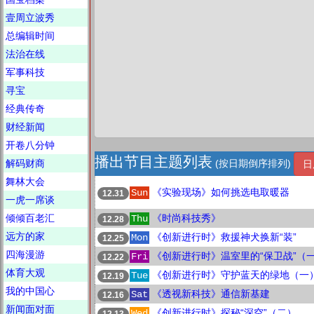
壹周立波秀
总编辑时间
法治在线
军事科技
寻宝
经典传奇
财经新闻
开卷八分钟
播出节目主题列表
解码财商
(按日期倒序排列)
日
舞林大会
《实验现场》如何挑选电取暖器
Sun
12.31
一虎一席谈
倾倾百老汇
《时尚科技秀》
Thu
12.28
远方的家
《创新进行时》救援神犬换新“装”
Mon
12.25
四海漫游
《创新进行时》温室里的“保卫战”（
Fri
12.22
体育大观
《创新进行时》守护蓝天的绿地（一
Tue
12.19
我的中国心
《透视新科技》通信新基建
Sat
12.16
新闻面对面
《创新进行时》探秘“深空”（二）
Wed
12.13