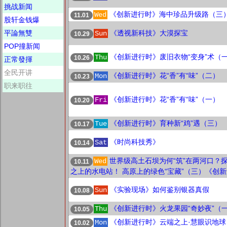
挑战新闻
《创新进行时》海中珍品升级路（三
Wed
11.01
股轩金钱爆
平論無雙
《透视新科技》大漠探宝
Sun
10.29
POP撞新闻
《创新进行时》废旧衣物“变身”术（
Thu
10.26
正常發揮
全民开讲
《创新进行时》花“香”有“味”（二）
Mon
10.23
职来职往
《创新进行时》花“香”有“味”（一）
Fri
10.20
《创新进行时》育种新“鸡”遇（三）
Tue
10.17
《时尚科技秀》
Sat
10.14
世界级高土石坝为何“筑”在两河口？
Wed
10.11
之上的水电站！ 高原上的绿色“宝藏”（三）《创
《实验现场》如何鉴别银器真假
Sun
10.08
《创新进行时》火龙果园“奇妙夜”（
Thu
10.05
《创新进行时》云端之上·慧眼识地球
Mon
10.02