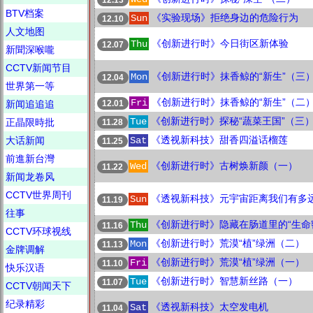
BTV档案
《实验现场》拒绝身边的危险行为
Sun
12.10
人文地图
《创新进行时》今日街区新体验
Thu
12.07
新聞深喉嚨
CCTV新闻节目
《创新进行时》抹香鲸的“新生”（三
Mon
12.04
世界第一等
《创新进行时》抹香鲸的“新生”（二
Fri
12.01
新闻追追追
《创新进行时》探秘“蔬菜王国”（三
Tue
正晶限時批
11.28
《透视新科技》甜香四溢话榴莲
大话新闻
Sat
11.25
前進新台灣
《创新进行时》古树焕新颜（一）
Wed
11.22
新闻龙卷风
CCTV世界周刊
《透视新科技》元宇宙距离我们有多
Sun
11.19
往事
《创新进行时》隐藏在肠道里的“生命
Thu
11.16
CCTV环球视线
《创新进行时》荒漠“植”绿洲（二）
Mon
11.13
金牌调解
《创新进行时》荒漠“植”绿洲（一）
Fri
11.10
快乐汉语
《创新进行时》智慧新丝路（一）
Tue
11.07
CCTV朝闻天下
纪录精彩
《透视新科技》太空发电机
Sat
11.04