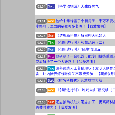
《科学动物园》天生好脾气
Sat
03.04
他给中华蜂盖了个新房子！千万不要
Wed
03.01
小蜂箱，里面的秘密可多着呢！【我爱发明】
《透视新科技》解密聊天机器人
Sun
02.26
《创新进行时》智慧鸡舍（二）
Thu
02.23
《创新进行时》“绿境”复原记
Mon
02.20
他研制了一台机器，能专门挑拣重瓣
Fri
02.17
花农解决了一个大难题！【我爱发明】
改善传统人工养殖现状！发明人制作
Tue
02.14
备，让内陆养虾既环保又不浪费资源！【我爱发明
《时尚科技秀》智慧城市大脑
Sat
02.11
《创新进行时》“吃鸡自由”新突破（
Wed
02.08
远志抽筒机助力远志加工！提高药材
Sun
02.05
再费时费力！【我爱发明】