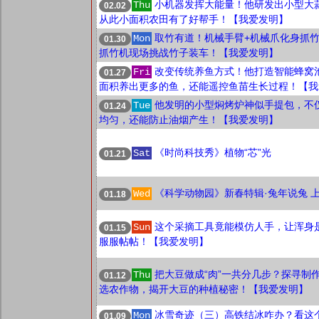
小机器发挥大能量！他研发出小型大
Thu
02.02
从此小面积农田有了好帮手！【我爱发明】
取竹有道！机械手臂+机械爪化身抓
Mon
01.30
抓竹机现场挑战竹子装车！【我爱发明】
改变传统养鱼方式！他打造智能蜂窝
Fri
01.27
面积养出更多的鱼，还能遥控鱼苗生长过程！【我
他发明的小型焖烤炉神似手提包，不
Tue
01.24
均匀，还能防止油烟产生！【我爱发明】
《时尚科技秀》植物“芯”光
Sat
01.21
《科学动物园》新春特辑·兔年说兔 
Wed
01.18
这个采摘工具竟能模仿人手，让浑身
Sun
01.15
服服帖帖！【我爱发明】
把大豆做成“肉”一共分几步？探寻制
Thu
01.12
选农作物，揭开大豆的种植秘密！【我爱发明】
冰雪奇迹（三）高铁结冰咋办？看这
Mon
01.09