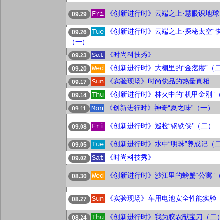
《创新进行时》云端之上·慧眼识地球
Fri
09.29
《创新进行时》云端之上·探秘太空“快
Tue
09.26
（一）
《时尚科技秀》
Sat
09.23
《创新进行时》大棚里的“金疙瘩”（
Wed
09.20
《实验现场》时尚饮品的热量真相
Sun
09.17
《创新进行时》林火中的“机甲金刚”
Thu
09.14
《创新进行时》神奇“夏之味”（一）
Mon
09.11
《创新进行时》巡检“钢铁侠”（二）
Fri
09.08
《创新进行时》水中“明珠”养成记（
Tue
09.05
《时尚科技秀》
Sat
09.02
《创新进行时》沙江里的螃蟹“公寓”
Wed
08.30
《实验现场》车用电池安全性能实验
Sun
08.27
《创新进行时》我为胶农献宝刀（二
Thu
08.24