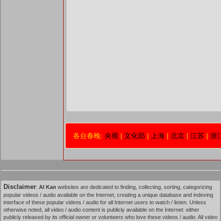
各台春晚:
央视
|
文化部
|
上海
|
北京
|
江苏
|
浙
Disclaimer
:
AI Kan
websites are dedicated to finding, collecting, sorting, categorizing
popular videos / audio available on the Internet, creating a unique database and indexing
interface of these popular videos / audio for all Internet users to watch / listen. Unless
otherwise noted, all video / audio content is publicly available on the Internet: either
publicly released by its official owner or volunteers who love these videos / audio. All video