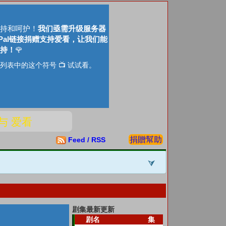
持和呵护！
我们亟需升级服务器
Pal链接捐赠支持爱看，让我们能
持！
🌹
列表中的这个符号 📺 试试看。
参与 爱看
捐贈幫助
Feed / RSS
剧集最新更新
剧名
集