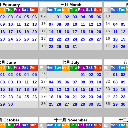
 February
三月 March
Wed
Thu
Fri
Sat
Sun
周
Mon
Tue
Wed
Thu
Fri
Sat
Sun
周
Mon
Tue
02
03
04
05
06
09
01
02
03
04
05
06
13
09
10
11
12
13
10
07
08
09
10
11
12
13
14
04
05
16
17
18
19
20
11
14
15
16
17
18
19
20
15
11
12
23
24
25
26
27
12
21
22
23
24
25
26
27
16
18
19
13
28
29
30
31
17
25
26
月 June
七月 July
八
Wed
Thu
Fri
Sat
Sun
周
Mon
Tue
Wed
Thu
Fri
Sat
Sun
周
Mon
Tue
01
02
03
04
05
26
01
02
03
31
01
02
08
09
10
11
12
27
04
05
06
07
08
09
10
32
08
09
15
16
17
18
19
28
11
12
13
14
15
16
17
33
15
16
22
23
24
25
26
29
18
19
20
21
22
23
24
34
22
23
29
30
30
25
26
27
28
29
30
31
35
29
30
 October
十一月 November
十二月
Wed
Thu
Fri
Sat
Sun
周
Mon
Tue
Wed
Thu
Fri
Sat
Sun
周
Mon
Tue