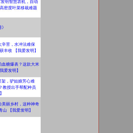
”发明智慧农机，自动
高密度叶菜移栽难题
秀》
太辛苦，水冲法难保
获丰收 【我爱发明】
怕血糖爆表？这款大米
我爱发明】
打架，驴姑娘芳心难
难？教授出手帮配种员
明】
染美丽乡村，这种神奇
青山 【我爱发明】
》