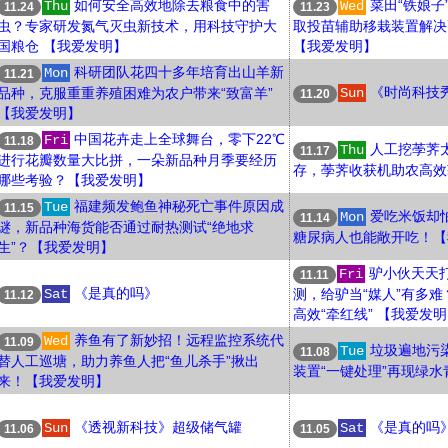
如何安全高效地除去粮食中的害
菜田“铁娘子
Thu
Wed
11.24
11.23
虫？专家研发氮气灭虫新技术，用科技守护大
取投苗辅助移栽装置解决
国粮仓 【我爱发明】
【我爱发明】
科研团队花四十多年培育出山羊新
Mon
11.21
《时尚科技
品种，克服重重养殖困难为农户带来“致富羊”
Sun
11.20
【我爱发明】
中国花卉走上全球舞台，零下22℃
Fri
11.18
人工挖荸荠
Thu
11.17
进行花瓣数量大比拼，一朵新品种月季要经历
存，荸荠收获机助农高效
哪些考验？【我爱发明】
福建频发鲍鱼神秘死亡事件原因成
Tue
11.15
爱吃米饭却
Mon
11.14
谜，新品种海货能否通过耐热测试“绝地求
糖尿病人也能敞开吃！【
生”？【我爱发明】
驴小伙天天
Fri
11.11
《是真的吗》
Sat
测，给驴当“媒人”有多
11.12
高效“牵红线” 【我爱发
养鱼有了新妙招！远程监控系统代
Wed
11.09
垃圾遍地污
Tue
11.08
替人工巡塘，助力养鱼人把“鱼儿杀手”揪出
装置“一键处理”再现绿水
来！【我爱发明】
《透视新科技》超级储气罐
《是真的吗
Sun
Sat
11.06
11.05