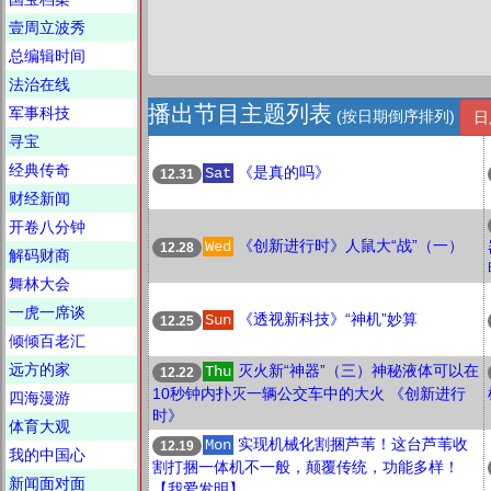
壹周立波秀
总编辑时间
法治在线
播出节目主题列表
军事科技
(按日期倒序排列)
日
寻宝
经典传奇
《是真的吗》
Sat
12.31
财经新闻
开卷八分钟
《创新进行时》人鼠大“战”（一）
Wed
12.28
解码财商
舞林大会
一虎一席谈
《透视新科技》“神机”妙算
Sun
12.25
倾倾百老汇
远方的家
灭火新“神器”（三）神秘液体可以在
Thu
12.22
10秒钟内扑灭一辆公交车中的大火 《创新进行
四海漫游
时》
体育大观
实现机械化割捆芦苇！这台芦苇收
Mon
12.19
我的中国心
割打捆一体机不一般，颠覆传统，功能多样！
新闻面对面
【我爱发明】