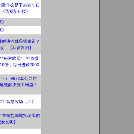
能量什么是干热岩？它
 《透视新科技》
秀》
秀》
能解决沙棘采摘难题？
收！【我爱发明】
了“秘密武器”！神奇微
0倍，每日进账2000
（一） 9672套公共住
建筑解决施工难题！
时》智慧牧场（二）
生在耐盐碱地实现水稻
我爱发明】