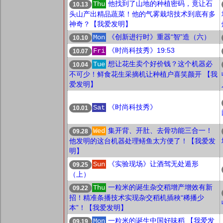
他找到了山地的种植密码，竟让石
Thu
10.13
头山产出精品蔬菜！他的气雾栽培技术到底有多
神奇？【我爱发明】
《创新进行时》重器“智”造（六）
Mon
10.10
《时尚科技秀》19:53
Fri
10.07
想让花生卖个好价钱？这个机器必
Tue
10.04
不可少！鲜食花生采摘机让种植户喜笑颜开 【我
爱发明】
《时尚科技秀》
Sat
10.01
集开背、开肚、去骨功能三合一！
Wed
09.28
他发明的这台机器处理鳝鱼太方便了！【我爱发
明】
《实验现场》让酒驾无处遁形
Sun
09.25
（上）
一粒米的诞生杂交稻增产增效有新
Thu
09.22
招！精准条播技术实现杂交稻机插秧“稀播少
本”！【我爱发明】
一粒米的诞生中国好味稻 【我爱发
Mon
09.19