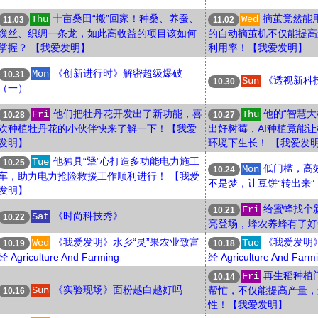
十亩桑田“搬”回家！种桑、养蚕、
摘茧竟然能
Thu
Wed
11.03
11.02
缫丝、织绸一条龙，如此高收益的项目该如何
的自动摘茧机不仅能提高
掌握？ 【我爱发明】
利用率！【我爱发明】
《创新进行时》解密超级爆破
Mon
10.31
《透视新科
Sun
10.30
（一）
他们把牡丹花开发出了新功能，喜
他的“智慧
Fri
Thu
10.28
10.27
欢种植牡丹花的小伙伴快来了解一下！【我爱
出好树莓，AI种植竟能
发明】
环境下生长！ 【我爱发
他独具“犟”心打造多功能电力施工
Tue
10.25
低门槛，高
Mon
10.24
车，助力电力抢险救援工作顺利进行！ 【我爱
不是梦，让豆饼“转出来”
发明】
给蜜蜂找个
Fri
10.21
《时尚科技秀》
Sat
10.22
亮登场，蜂农养蜂有了好
《我爱发明》水乡“灵”果农业致富
《我爱发明
Wed
Tue
10.19
10.18
经 Agriculture And Farming
经 Agriculture And Farm
再生稻种植
Fri
10.14
《实验现场》面粉越白越好吗
Sun
帮忙，不仅能提高产量，
10.16
性！【我爱发明】