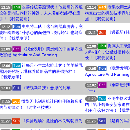
改善传统养殖现状！他发明的养殖
老果农用土
Thu
Wed
12.15
12.14
设备是内陆养虾的神器，人人养虾都能得心应
横空出世的拱架技术竟能
手！【我爱发明】
虐！【我爱发明】
虫虫特工队！这台机器真厉害，竟
Mon
12.12
《透视新科
能轻松筛选4种形态的面包虫，数以亿计也能应
Sun
12.11
付！【我爱发明】
提高人工栽
Thu
12.08
《我爱发明》美洲鲥的中国家农业
Fri
12.09
力种植户，让错过播种农
致富经 Agriculture And Farming
长！【我爱发明】
让每只小羊羔都吃上奶！羔羊哺乳
Tue
12.06
《我爱发明
Mon
12.05
器闪亮登场，堪称养殖新品羊的最强搭档！
Agriculture And Farming
【我爱发明】
《创新进行
Fri
12.02
《透视新科技》悬浮的列车
Sat
12.03
（一）
不明生物袭
Tue
11.29
微型闪电制造机让闪电伴随着音乐
Wed
11.30
凶！给小鳄鱼安新家迫在
的节奏律动！ 《时尚科技秀》
都有什么好办法！【我爱
《实验现场》危险的不良驾驶行为
《是真的吗
Sun
Sat
11.27
11.26