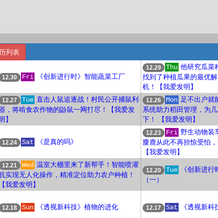
历列表
他研究瓜菜
Thu
12.29
《创新进行时》智能蔬菜工厂
Fri
找到了种植瓜果的最优解
12.30
机！【我爱发明】
直击人鼠追逐战！村民公开捕鼠利
足不出户就
Tue
Mon
12.27
12.26
器，将啃食农作物的鼢鼠一网打尽！【我爱发
系统助力稻田管理，为几
明】
下！ 【我爱发明】
野生动物装
Fri
12.23
《是真的吗》
Sat
麋鹿从此不再担惊受怕，
12.24
【我爱发明】
温室大棚里来了新帮手！智能喷灌
Wed
12.21
《创新进行时
Tue
12.20
机实现无人化操作，精准定位助力农户种植！
（一）
【我爱发明】
《透视新科技》植物的进化
《透视新科
Sun
Sat
12.18
12.17