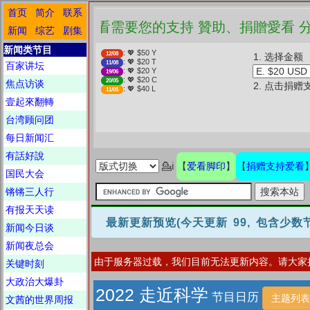
首页
简介
联系
❤️ 愛看需要您的支持 贊
新闻
综艺
剧集
新闻类节目
: 💖 $50 Y
12/08
1. 选择金额
: 💖 $20 T
11/08
百家讲坛
: 💖 $20 Y
19/06
: 💖 $20 C
20/05
焦点访谈
2. 点击捐赠
: 💖 $40 L
11/05
壹起來翻轉
台湾顾问团
每日新闻汇
有話好說
爱看脚印
捐赠支持爱看
💁ℹ
【
】
【
国民大会
锵锵三人行
有报天天读
最新更新预览
(今天更新 99, 包含少
新闻今日谈
新闻夜总会
由于服务器过载，我们目前无法更新内容。请大家
关键时刻
大政治大爆卦
2022 走近科学
节目日历
主题列表
文茜的世界周报