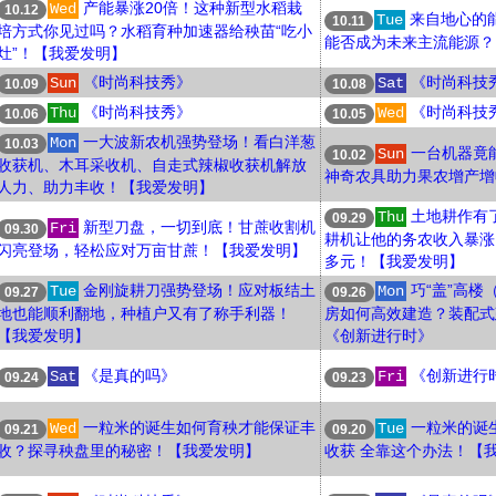
产能暴涨20倍！这种新型水稻栽
Wed
10.12
来自地心的
Tue
10.11
培方式你见过吗？水稻育种加速器给秧苗“吃小
能否成为未来主流能源？
灶”！【我爱发明】
《时尚科技秀》
《时尚科技
Sun
Sat
10.09
10.08
《时尚科技秀》
《时尚科技
Thu
Wed
10.06
10.05
一大波新农机强势登场！看白洋葱
Mon
10.03
一台机器竟
Sun
10.02
收获机、木耳采收机、自走式辣椒收获机解放
神奇农具助力果农增产增
人力、助力丰收！【我爱发明】
土地耕作有
Thu
09.29
新型刀盘，一切到底！甘蔗收割机
Fri
09.30
耕机让他的务农收入暴涨1
闪亮登场，轻松应对万亩甘蔗！【我爱发明】
多元！【我爱发明】
金刚旋耕刀强势登场！应对板结土
巧“盖”高楼
Tue
Mon
09.27
09.26
地也能顺利翻地，种植户又有了称手利器！
房如何高效建造？装配式
【我爱发明】
《创新进行时》
《是真的吗》
《创新进行
Sat
Fri
09.24
09.23
一粒米的诞生如何育秧才能保证丰
一粒米的诞
Wed
Tue
09.21
09.20
收？探寻秧盘里的秘密！【我爱发明】
收获 全靠这个办法！【