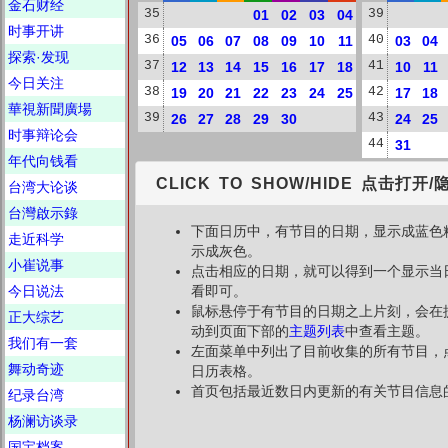
金石财经
35
01
02
03
04
39
时事开讲
36
05
06
07
08
09
10
11
40
03
04
探索·发现
37
12
13
14
15
16
17
18
41
10
11
今日关注
38
19
20
21
22
23
24
25
42
17
18
華視新聞廣場
39
26
27
28
29
30
43
24
25
时事辩论会
44
31
年代向钱看
CLICK TO SHOW/HIDE 点击打开/
台湾大论谈
台灣啟示錄
下面日历中，有节目的日期，显示成蓝色
走近科学
示成灰色。
小崔说事
点击相应的日期，就可以得到一个显示当
今日说法
看即可。
鼠标悬停于有节目的日期之上片刻，会在
正大综艺
动到页面下部的
主题列表
中查看主题。
我们有一套
左面菜单中列出了目前收集的所有节目，
舞动奇迹
日历表格。
首页包括最近数日内更新的有关节目信息
纪录台湾
杨澜访谈录
国宝档案