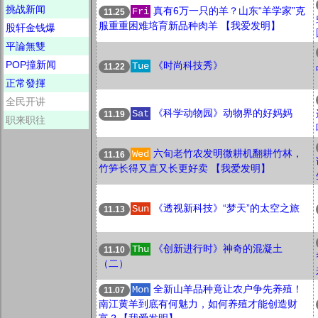
挑战新闻
真有6万一只的羊？山东“羊学家”克
Fri
11.25
服重重困难培育新品种肉羊 【我爱发明】
股轩金钱爆
平論無雙
POP撞新闻
《时尚科技秀》
Tue
11.22
正常發揮
全民开讲
《科学动物园》动物界的好妈妈
Sat
11.19
职来职往
六旬老竹农发明微耕机翻耕竹林，
Wed
11.16
竹笋长得又直又长更好卖 【我爱发明】
《透视新科技》“梦天”的太空之旅
Sun
11.13
《创新进行时》神奇的混凝土
Thu
11.10
（二）
全新山羊品种竟让农户争先养殖！
Mon
11.07
南江黄羊到底有何魅力，如何养殖才能创造财