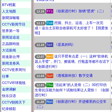
BTV档案
《创新进行时》除锈“壁虎”（二）
人文地图
Fri
12.16
新聞深喉嚨
挖掘、抖土、运送、上车一次完
Tue
12.13
CCTV新闻节目
成！这台土豆联合收获机可太好使了！【我爱发
世界第一等
明】
新闻追追追
正晶限時批
《是真的吗》
Sat
12.10
大话新闻
这只手臂有点柔（一）这种“软体机
Wed
前進新台灣
12.07
器人手臂”，开门、擦玻璃、拧瓶盖等都不在话下
新闻龙卷风
《创新进行时》
CCTV世界周刊
《透视新科技》数字交通
Sun
12.04
往事
CCTV环球视线
“活起来”的人造骨（二）3D打印仿
Thu
12.01
金牌调解
生骨抗压能力如何？试验结果让人震惊！ 《创新
进行时》
快乐汉语
《创新进行时》开进楼里的公交车
Mon
11.28
CCTV朝闻天下
（二）
纪录精彩