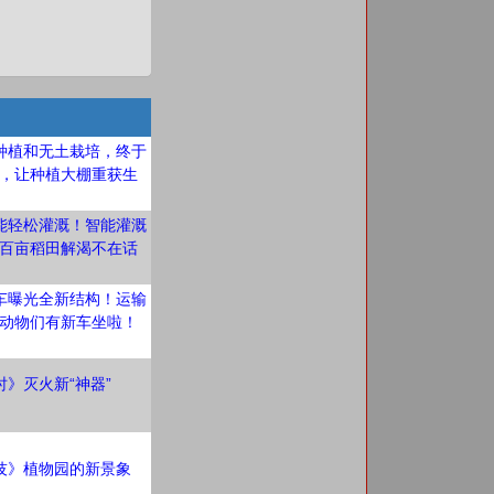
种植和无土栽培，终于
，让种植大棚重获生
能轻松灌溉！智能灌溉
百亩稻田解渴不在话
车曝光全新结构！运输
动物们有新车坐啦！
》灭火新“神器”
技》植物园的新景象