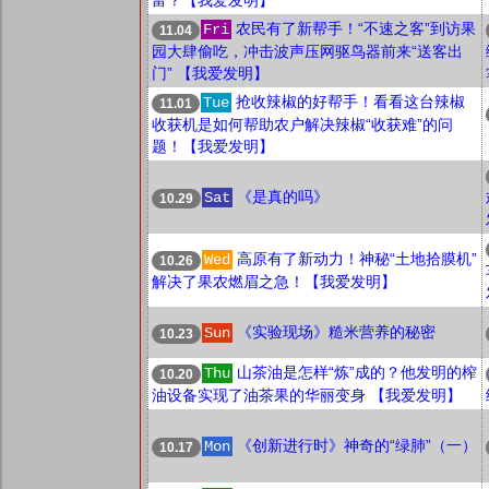
富？【我爱发明】
农民有了新帮手！“不速之客”到访果
Fri
11.04
园大肆偷吃，冲击波声压网驱鸟器前来“送客出
门” 【我爱发明】
抢收辣椒的好帮手！看看这台辣椒
Tue
11.01
收获机是如何帮助农户解决辣椒“收获难”的问
题！【我爱发明】
《是真的吗》
Sat
10.29
高原有了新动力！神秘“土地拾膜机”
Wed
10.26
解决了果农燃眉之急！【我爱发明】
《实验现场》糙米营养的秘密
Sun
10.23
山茶油是怎样“炼”成的？他发明的榨
Thu
10.20
油设备实现了油茶果的华丽变身 【我爱发明】
《创新进行时》神奇的“绿肺”（一）
Mon
10.17