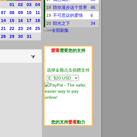
01
02
03
04
18
陪你漫步这个世界
46
07
08
09
10
11
19
不可思议的爱情
6
14
15
16
17
18
20
阳光之下
34
21
22
23
24
25
-->>
全部剧集
28
29
30
31
愛看
需要您的支持
选择金额点击捐赠支持
您的支持
愛看
動力