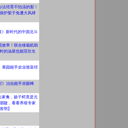
办法培育不怕冻的梨！
保护梨子免遭大风肆
技》新时代的中国北斗
苗效率！联合移栽机助
时的油菜也能茁壮生
》果园能手农业致富经
时》治虫能手赤眼蜂
击家禽，扬子鳄竟是元
眉睫，看看养殖专家
发明】
》