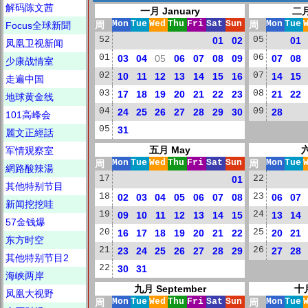
解码陈文茜
一月 January
二月
周
Mon
Tue
Wed
Thu
Fri
Sat
Sun
周
Mon
Tue
Focus全球新聞
52
01
02
05
01
凤凰卫视新闻
01
03
04
05
06
07
08
09
06
07
08
少康战情室
02
10
11
12
13
14
15
16
07
14
15
走遍中国
03
17
18
19
20
21
22
23
08
21
22
地球黄金线
04
24
25
26
27
28
29
30
09
28
101高峰会
05
31
麗文正經話
五月 May
六
军情观察室
周
Mon
Tue
Wed
Thu
Fri
Sat
Sun
周
Mon
Tue
網路酸辣湯
17
01
22
其他特别节目
18
02
03
04
05
06
07
08
23
06
07
新闻挖挖哇
19
09
10
11
12
13
14
15
24
13
14
57金钱爆
20
16
17
18
19
20
21
22
25
20
21
东方时空
21
23
24
25
26
27
28
29
26
27
28
其他特别节目2
22
30
31
海峡两岸
九月 September
十月
凤凰大视野
周
Mon
Tue
Wed
Thu
Fri
Sat
Sun
周
Mon
Tue