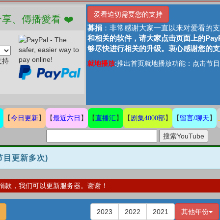
爱看迫切需要您的支持
助、捐贈愛看 分享、傳播愛看 ❤️
募捐
：非常感谢大家一直以来对爱看的支
和相关的软件，请大家点击页面上的Pay
够尽快进行相关的升级。衷心感谢您的支
支持
就地播放
:推出首页就地播放功能：点击节目
今日更新
最近六日
直播汇
剧集4000部
留言/聊天
】
【
】
【
】
【
】
【
】
【
】
数节目更新多次)
捐款，我们可以更新服务器。谢谢！
2023
2022
2021
其他年份