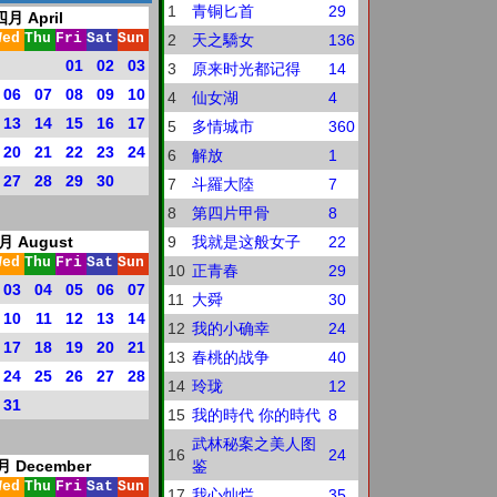
1
青铜匕首
29
四月 April
Wed
Thu
Fri
Sat
Sun
2
天之驕女
136
01
02
03
3
原来时光都记得
14
06
07
08
09
10
4
仙女湖
4
13
14
15
16
17
5
多情城市
360
20
21
22
23
24
6
解放
1
27
28
29
30
7
斗羅大陸
7
8
第四片甲骨
8
月 August
9
我就是这般女子
22
Wed
Thu
Fri
Sat
Sun
10
正青春
29
03
04
05
06
07
11
大舜
30
10
11
12
13
14
12
我的小确幸
24
17
18
19
20
21
13
春桃的战争
40
24
25
26
27
28
14
玲珑
12
31
15
我的時代 你的時代
8
武林秘案之美人图
16
24
 December
鉴
Wed
Thu
Fri
Sat
Sun
17
我心灿烂
35