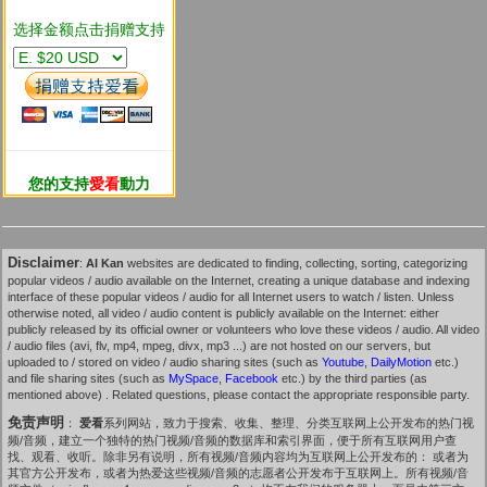
选择金额点击捐赠支持
您的支持
愛看
動力
Disclaimer
:
AI Kan
websites are dedicated to finding, collecting, sorting, categorizing
popular videos / audio available on the Internet, creating a unique database and indexing
interface of these popular videos / audio for all Internet users to watch / listen. Unless
otherwise noted, all video / audio content is publicly available on the Internet: either
publicly released by its official owner or volunteers who love these videos / audio. All video
/ audio files (avi, flv, mp4, mpeg, divx, mp3 ...) are not hosted on our servers, but
uploaded to / stored on video / audio sharing sites (such as
Youtube
,
DailyMotion
etc.)
and file sharing sites (such as
MySpace
,
Facebook
etc.) by the third parties (as
mentioned above) . Related questions, please contact the appropriate responsible party.
免责声明
：
爱看
系列网站，致力于搜索、收集、整理、分类互联网上公开发布的热门视
频/音频，建立一个独特的热门视频/音频的数据库和索引界面，便于所有互联网用户查
找、观看、收听。除非另有说明，所有视频/音频内容均为互联网上公开发布的： 或者为
其官方公开发布，或者为热爱这些视频/音频的志愿者公开发布于互联网上。所有视频/音