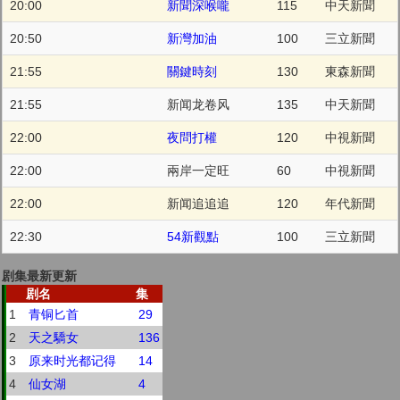
20:00
新聞深喉嚨
115
中天新聞
20:50
新灣加油
100
三立新聞
21:55
關鍵時刻
130
東森新聞
21:55
新闻龙卷风
135
中天新聞
22:00
夜問打權
120
中視新聞
22:00
兩岸一定旺
60
中視新聞
22:00
新闻追追追
120
年代新聞
22:30
54新觀點
100
三立新聞
剧集最新更新
剧名
集
1
青铜匕首
29
2
天之驕女
136
3
原来时光都记得
14
4
仙女湖
4