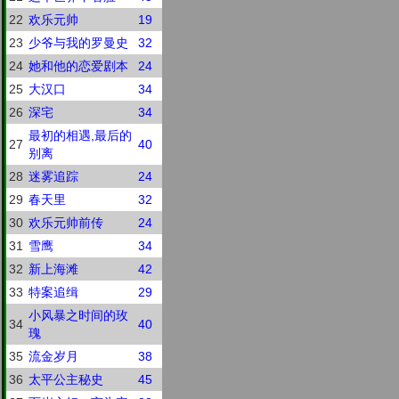
22
欢乐元帅
19
23
少爷与我的罗曼史
32
24
她和他的恋爱剧本
24
25
大汉口
34
26
深宅
34
最初的相遇,最后的
27
40
别离
28
迷雾追踪
24
29
春天里
32
30
欢乐元帅前传
24
31
雪鹰
34
32
新上海滩
42
33
特案追缉
29
小风暴之时间的玫
34
40
瑰
35
流金岁月
38
36
太平公主秘史
45