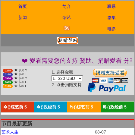
首页
简介
联系
新闻
综艺
剧集
电影
❤️ 愛看需要您的支持 贊助、捐贈愛看 分享、傳播
: 💖 $50 Y
12/08
1. 选择金额
: 💖 $20 T
11/08
: 💖 $20 Y
19/06
: 💖 $20 C
20/05
2. 点击捐赠支持
: 💖 $40 L
11/05
今()综艺前 5
今()政经前 5
昨()综艺前 5
昨()政经前 5
节目最新更新
艺术人生
08-07