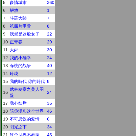
5
多情城市
360
6
解放
1
7
斗羅大陸
7
8
第四片甲骨
8
9
我就是这般女子
22
10
正青春
29
11
大舜
30
12
我的小确幸
24
13
春桃的战争
40
14
玲珑
12
15
我的時代 你的時代
8
武林秘案之美人图
16
24
鉴
17
我心灿烂
35
18
陪你漫步这个世界
46
19
不可思议的爱情
6
20
阳光之下
34
21
这个世界不看脸
45