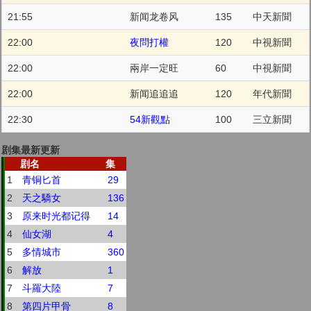
21:55
新闻龙卷风
135
中天新聞
22:00
夜問打權
120
中視新聞
22:00
兩岸一定旺
60
中視新聞
22:00
新闻追追追
120
年代新聞
22:30
54新觀點
100
三立新聞
剧集最新更新
剧名
集
1
青铜匕首
29
2
天之驕女
136
3
原来时光都记得
14
4
仙女湖
4
5
多情城市
360
6
解放
1
7
斗羅大陸
7
8
第四片甲骨
8