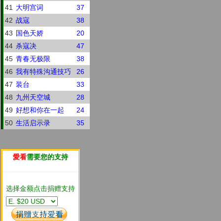
41
大明宫词
37
42
战寇
38
43
国色天娇
20
44
杀寇决
47
45
青春无极限
38
46
我有特殊沟通技巧
26
47
装台
33
48
九州天空城
28
49
好想和你在一起
24
50
生活启示录
35
愛看
需要您的支持
选择金额点击捐赠支持