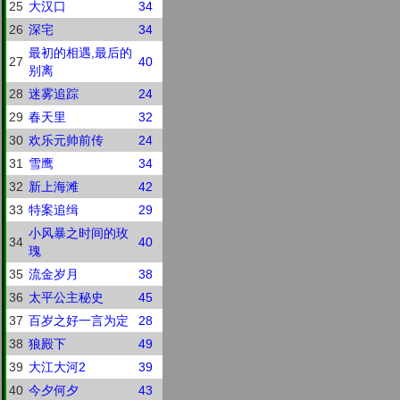
25
大汉口
34
26
深宅
34
最初的相遇,最后的
27
40
别离
28
迷雾追踪
24
29
春天里
32
30
欢乐元帅前传
24
31
雪鹰
34
32
新上海滩
42
33
特案追缉
29
小风暴之时间的玫
34
40
瑰
35
流金岁月
38
36
太平公主秘史
45
37
百岁之好一言为定
28
38
狼殿下
49
39
大江大河2
39
40
今夕何夕
43