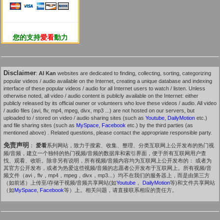
您的支持
愛看
動力
Disclaimer
:
AI Kan
websites are dedicated to finding, collecting, sorting, categorizing
popular videos / audio available on the Internet, creating a unique database and indexing
interface of these popular videos / audio for all Internet users to watch / listen. Unless
otherwise noted, all video / audio content is publicly available on the Internet: either
publicly released by its official owner or volunteers who love these videos / audio. All video
/ audio files (avi, flv, mp4, mpeg, divx, mp3 ...) are not hosted on our servers, but
uploaded to / stored on video / audio sharing sites (such as
Youtube
,
DailyMotion
etc.)
and file sharing sites (such as
MySpace
,
Facebook
etc.) by the third parties (as
mentioned above) . Related questions, please contact the appropriate responsible party.
免责声明
：
爱看
系列网站，致力于搜索、收集、整理、分类互联网上公开发布的热门视
频/音频，建立一个独特的热门视频/音频的数据库和索引界面，便于所有互联网用户查
找、观看、收听。除非另有说明，所有视频/音频内容均为互联网上公开发布的： 或者为
其官方公开发布，或者为热爱这些视频/音频的志愿者公开发布于互联网上。所有视频/音
频文件（avi，flv，mp4，mpeg，divx，mp3...）均不在我们的服务器上，而是由第三方
（如前述）上传至/存储于视频/音频共享网站(如
Youtube
，
DailyMotion
等)和文件共享网站
（如
MySpace
,
Facebook
等）上。相关问题，请直接联系相应的责任方。