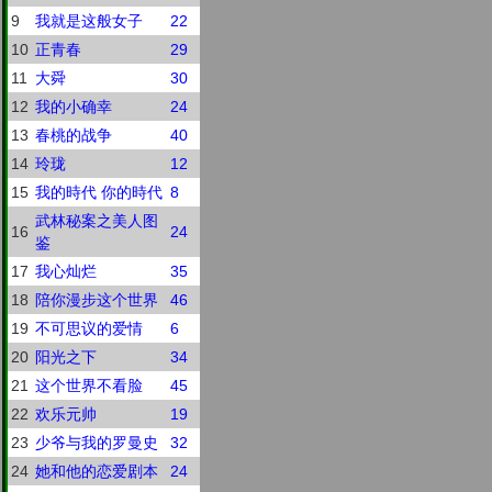
9
我就是这般女子
22
10
正青春
29
11
大舜
30
12
我的小确幸
24
13
春桃的战争
40
14
玲珑
12
15
我的時代 你的時代
8
武林秘案之美人图
16
24
鉴
17
我心灿烂
35
18
陪你漫步这个世界
46
19
不可思议的爱情
6
20
阳光之下
34
21
这个世界不看脸
45
22
欢乐元帅
19
23
少爷与我的罗曼史
32
24
她和他的恋爱剧本
24