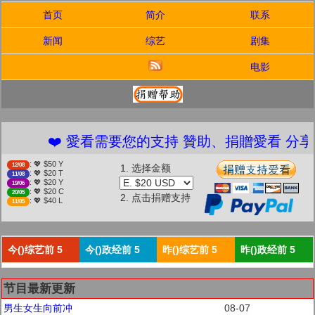
首页
简介
联系
新闻
综艺
剧集
电影
❤️ 愛看需要您的支持 贊助、捐贈愛看 分享、傳播
: 💖 $50 Y
12/08
1. 选择金额
: 💖 $20 T
11/08
: 💖 $20 Y
19/06
: 💖 $20 C
20/05
2. 点击捐赠支持
: 💖 $40 L
11/05
今()综艺前 5
今()政经前 5
昨()综艺前 5
昨()政经前 5
节目最新更新
男生女生向前冲
08-07