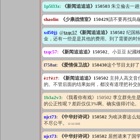
1p5l33z
:
《新闻追追追》150503
朱立倫去一趟
shaolin
:
《少康战情室》150429
請不要再找烏龜
xd50jj
: @
tzqc57
《新闻追追追》150502
纪国栋
金，还有一些是是其他的费用。到了需要的时
tzqc57
:
《新闻追追追》150502
。小豆豆 紀國棟
l758nt
:
《爱情保卫战》150430
这个节目太好了
è±†è±†
:
《新闻追追追》150502
主持人高文音
的。不管后面的结果如何，都没有道理把补交
1b3a2v3
: 《我看你有戏》150502 李立
的公正性呢？差距仅仅3%啊。确实值得讨论。
njct73
:
《中华好诗词》150502
为啥决赛这么短
不尽公平。
12-14 13:03
njct73
:
《中华好诗词》150502
居然请来了国学