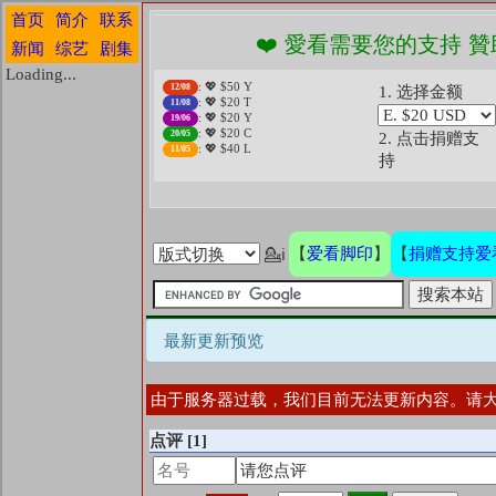
首页
简介
联系
❤️ 愛看需要您的支持 贊助
新闻
综艺
剧集
Loading...
: 💖 $50 Y
12/08
1. 选择金额
: 💖 $20 T
11/08
: 💖 $20 Y
19/06
: 💖 $20 C
20/05
2. 点击捐赠支
: 💖 $40 L
11/05
持
爱看脚印
捐赠支持爱
【
】
【
💁ℹ
最新更新预览
由于服务器过载，我们目前无法更新内容。请
点评
[1]