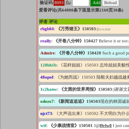
验证码
8093
💁ℹ
:
爱看评论(共64880条下面显示第2160页30条)
评者
评论
rbgb04
:
《万秀猪王》150503
:)
11-11 22:22
really
:
《开卷八分钟》150427
Believe it or not
1
Admire
:
《开卷八分钟》150420
Such a good p
128bh1b
: 《花样姐姐》150503 志玲姐姐
48opof
: 《为她而战》150503 陆毅夫妇越
1c2kanw
:
《文茜的世界周报》150503
:)谢谢
odozo7
:
《新闻追追追》150503
现在的林国诚
njct73
: 《大声说出来》150502 不大明
wtf
:
《少康战情室》150501
J@
l9rlw8
I just ca