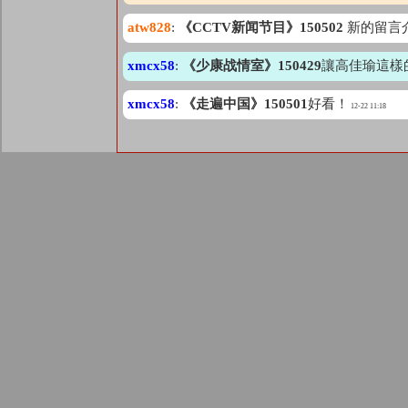
atw828
:
《CCTV新闻节目》150502
新的留言
xmcx58
:
《少康战情室》150429
讓高佳瑜這樣
xmcx58
:
《走遍中国》150501
好看！
12-22 11:18