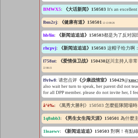
BMWX5
:
《大话新闻》150503
It's an excellen
lbm2rj
:
《健康有道》150501
12-13 00:26
hb/lin
:
《新闻追追追》150503
都是为了反对国
rhcpvj
:
《新闻追追追》150503
这帽子给力啊：
l758nt
:
《爱情保卫战》150430
赵川主持人非常
22 08:15
l9rlw8
: 请您点评
《少康战情室》150429
@
xmc
also wait her turn to speak, her parent did not 
for all DPP member. please do not invite her, I fee
å°è‰
: 《萬秀大勝利》150503 怎麼藍隊開場
1q8nbb3
:
《男生女生闯天涯》150501
為什麼主
1loaewv
:
《新闻追追追》150503
對啊！有點綠