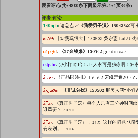
爱看评论(共64880条下面显示第2161页30条)
评者
评论
140npb
: 请您点评
《我爱男子汉》150425
@可
æ­¦å¹³
: 【綜藝玩很大】150502 吳宗憲 LuLU 
u1pg6f
:
《57金钱爆》150502
great
10-03 14:22
rdjchr
: @小样 哈哈！:D 人家可是独家啊
å°æ ·
: 《正晶限時批》150502 宋鐵定選
å‹¿æ‰°
:
《非诚勿扰》150502
胖美人获“小鲜
å¯ä¹
: 《真正男子汉》每个人只有三分钟时
谁重要？
12-04 21:00
å¯ä¹
: 《真正男子汉》150425 这样的问
有差别。
11-21 01:47