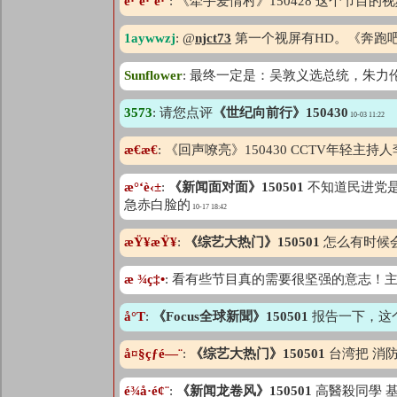
è·‘è·‘è·‘
: 《牵手爱情村》150428 这个节目
1aywwzj
: @
njct73
第一个视屏有HD。《奔跑吧
Sunflower
: 最终一定是：吴敦义选总统，朱
3573
: 请您点评
《世纪向前行》150430
10-03 11:22
æ€æ€
: 《回声嘹亮》150430 CCTV年
æ°‘è‹±
:
《新闻面对面》150501
不知道民进党
急赤白脸的
10-17 18:42
æŸ¥æŸ¥
:
《综艺大热门》150501
怎么有时候
æ ¾ç‡•
: 看有些节目真的需要很坚强的意志！
å°T
:
《Focus全球新聞》150501
报告一下，这
å¤§çƒ­é—¨
:
《综艺大热门》150501
台湾把 消
é¾å·é¢¨
:
《新闻龙卷风》150501
高醫殺同學 基