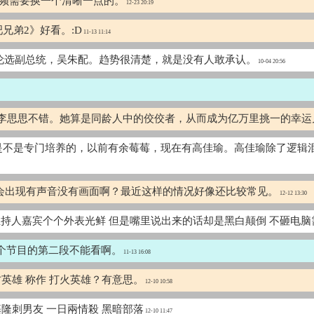
的视频需要换一个清晰一点的。
12-23 20:19
兄弟2》好看。:D
11-13 11:14
力伦选副总统，吴朱配。趋势很清楚，就是没有人敢承认。
10-04 20:56
轻主持人李思思不错。她算是同龄人中的佼佼者，从而成为亿万里挑一的幸运
是不是专门培养的，以前有余莓莓，现在有高佳瑜。高佳瑜除了逻辑
会出现有声音没有画面啊？最近这样的情况好像还比较常见。
12-12 13:30
主持人嘉宾个个外表光鲜 但是嘴里说出来的话却是黑白颠倒 不砸电
个节目的第二段不能看啊。
11-13 16:08
防英雄 称作 打火英雄？有意思。
12-10 10:58
隆刺男友 一日兩情殺 黑暗部落
12-10 11:47