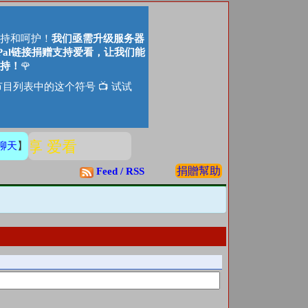
持和呵护！
我们亟需升级服务器
Pal链接捐赠支持爱看，让我们能
持！
🌹
目列表中的这个符号 📺 试试
分享 爱看
聊天
】
捐贈幫助
Feed / RSS