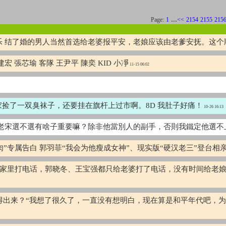
...
Page:
1
<<
2154
2155
215
乐 结了婚的男人当然首选给老婆报平安，老娘应该由老爹安抚。这个
沈建宏 張芯瑜 客隊 王尹平 陳奕 KID 小凈
11-15 06:02
！独家捡了一双臭袜子，还要挂在旗杆上过市啊。8D 我肚子好痛！
10-26 16:13
2016? 老宋選不選有啥子重要嘛？除非他當別人的副手，否則我鐵定他
肉”专属告白 郭羽菲“我会为他瘦成女神”、现实版“硬汉老三”登台
间给家里打电话，郭晓冬、王宝强都只给老婆打了电话，没有时间给老
题也问得出来？“我想了很久了，一直没有想明白，现在算是和平年代吧