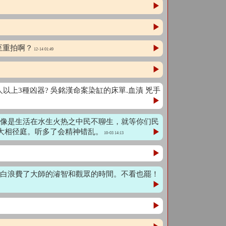
▶
▶
至重拍啊？
▶
12-14 01:49
▶
2人以上3種凶器? 吳銘漢命案染缸的床單.血漬 兇手
▶
像是生活在水生火热之中民不聊生，就等你们民
大相径庭。听多了会精神错乱。
▶
10-03 14:13
▶
白白浪費了大師的濬智和觀眾的時間。不看也罷！
▶
▶