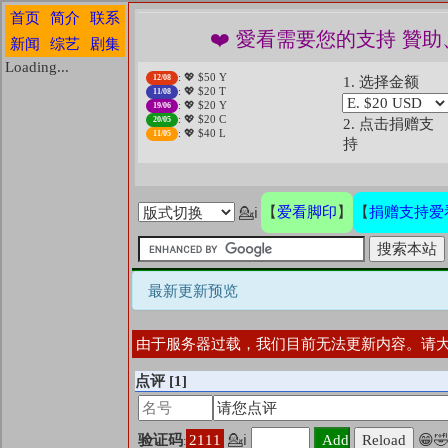
首页
简介
联系
❤️ 愛看需要您的支持 
新闻
综艺
剧集
Loading...
: 💖 $50 Y
12/08
1. 选择金额
: 💖 $20 T
11/08
: 💖 $20 Y
19/06
: 💖 $20 C
20/05
2. 点击捐赠支
: 💖 $40 L
11/05
持
爱看脚印
捐赠支持爱
【
】
【
💁ℹ
最新更新预览
由于服务器过载，我们目前无法更新内容。请
点评
[1]
验证码
2111
💁ℹ
😁

: