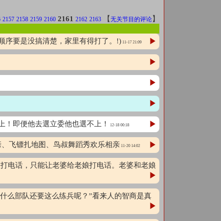
2161
【
】
6
2157
2158
2159
2160
2162
2163
无关节目的评论
顺序要是没搞清楚，家里有得打了。!)
▶
11-17 21:09
▶
▶
▶
選不上！即便他去選立委他也選不上！
▶
12-18 00:18
相亲、飞镖扎地图、鸟叔舞蹈秀欢乐相亲
▶
11-20 14:02
娘打电话，只能让老婆给老娘打电话。老婆和老娘
▶
，为什么部队还要这么练兵呢？”看来人的智商是真
▶