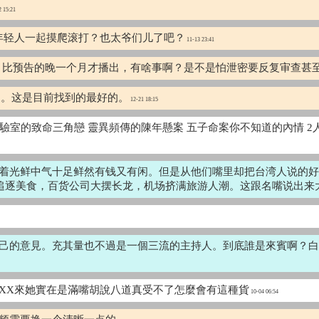
 15:21
？和年轻人一起摸爬滚打？也太爷们儿了吧？
11-13 23:41
初录影，比预告的晚一个月才播出，有啥事啊？是不是怕泄密要反复审查甚
p的。这是目前找到的最好的。
12-21 18:15
 愛情實驗室的致命三角戀 靈異頻傳的陳年懸案 五子命案你不知道的內情 
着光鲜中气十足鲜然有钱又有闲。但是从他们嘴里却把台湾人说的好
追逐美食，百货公司大摆长龙，机场挤满旅游人潮。这跟名嘴说出来
自己的意見。充其量也不過是一個三流的主持人。到底誰是來賓啊？
XX來她實在是滿嘴胡說八道真受不了怎麼會有這種貨
10-04 06:54