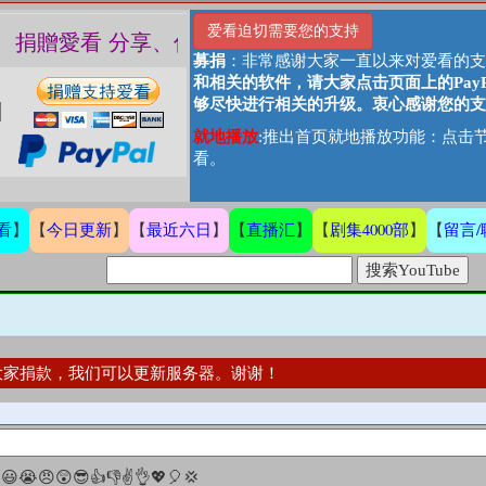
爱看迫切需要您的支持
贊助、捐贈愛看 分享、傳播愛看 ❤️
募捐
：非常感谢大家一直以来对爱看的支
和相关的软件，请大家点击页面上的Pay
够尽快进行相关的升级。衷心感谢您的支
就地播放
:推出首页就地播放功能：点击节
看。
看
今日更新
最近六日
直播汇
剧集4000部
留言/
】
【
】
【
】
【
】
【
】
【
大家捐款，我们可以更新服务器。谢谢！

😃
😭
😠
😲
😎
👍
👎
✌
👌
💖
🎈
💢