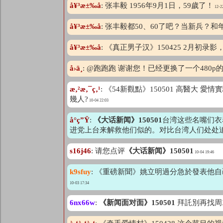
å¥³æ±‰å­
: 张丰毅 1956年9月1日，59歲了！
12-22
å¥³æ±‰å­
: 张丰毅都50、60了吧？当新兵
å¥³æ±‰å­
: 《真正男子汉》150425 2月
å›­ä¸
: @跑跑跑 谢谢您！已经更换了一个480
æ‚²æ‚¯ç‚¹
: 《54新觀點》150501 高醫大
幾人?
10-04 22:03
å°ç”Ÿ
:
《大话新闻》150501
台湾这些名嘴们衣
进党上台来解救他们似的。对比台湾人们处处
s16j46
: 请您点评
《大话新闻》150501
10-04 19:46
k9sfuy
: 《重磅新聞》姚立明過分急於發表他
10-03 17:34
6nx66w
:
《新闻面对面》150501
拜託別再找周