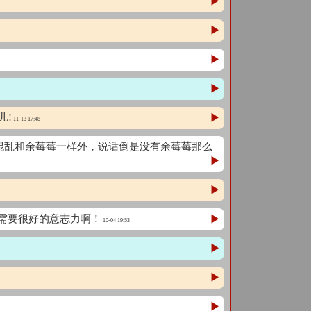
▶
▶
▶
▶
儿!
▶
11-13 17:48
混乱和余莓莓一样外，说话倒是没有余莓莓那么
▶
▶
脑需要很好的意志力啊！
▶
10-04 19:53
▶
▶
▶