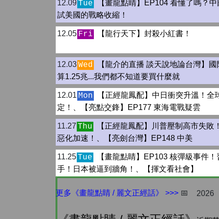
12.09
【畫龍點睛】EP104 看懂了嗎？
Tue
試美國的戰略收縮！
12.05
【龍行天下】封殺小紅書！
Fri
12.03
【龍介的直播 談天說地論台灣】國
Wed
算1.25兆...我們都不知道要買什麼就
12.01
【正經龍鳳配】中日衝突升溫！全
Mon
定！、【亮點交鋒】EP177 東海電戰疑雲
11.27
【正經龍鳳配】川普壓制高市失敗
Thu
惡化加速！、【亮劍台灣】EP148 中美
11.25
【畫龍點睛】EP103 核彈級事件
Tue
手！日本被逼到牆角！、【揮文看社會】
更多《畫龍點睛 / 麗文正經話》 >>>
📅
2026