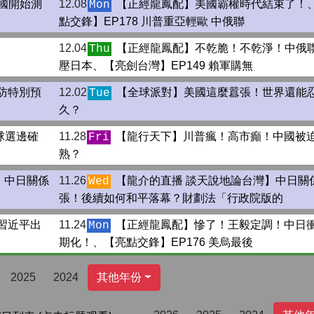
中國開始測
12.08
【正經龍鳳配】美國霸權時代結束了！
Mon
點交鋒】EP178 川普重亞輕歐 中俄聯
12.04
【正經龍鳳配】不乾脆！不乾淨！中俄
Thu
壓日本、【亮劍台灣】EP149 賴軍購無
防特別預
12.02
【全球派對】美國這麼囂張！世界還能
Tue
久？
球選邊確
11.28
【龍行天下】川普瘋！高市癲！中國被
Fri
熟？
！中日關係
11.26
【龍介的直播 談天說地論台灣】中日關
Wed
張！後續如何和平落幕？財劃法「行政院版的
！習近平出
11.24
【正經龍鳳配】慘了！王毅定調！中日
Mon
期化！、【亮點交鋒】EP176 美烏最後
2025
2024
其他年份