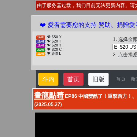
由于服务器过载，我们目前无法更新内容。请
❤️ 愛看需要您的支持 贊助、捐贈愛看 分享、傳
: 💖 $50 Y
12/08
1. 选择金
: 💖 $20 T
11/08
: 💖 $20 Y
19/06
: 💖 $20 C
20/05
: 💖 $40 L
2. 点击捐
11/05
斗内
首页
旧版
首页
新
畫龍點睛
EP86 中國變酷了！重擊西方！
(2025.05.27)