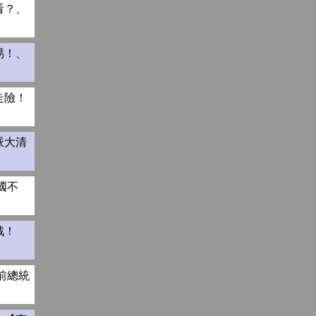
看？、
易！、
走險！
派大清
國不
戰！
前總統