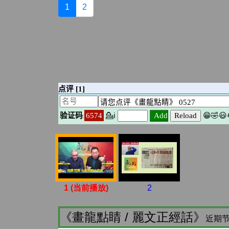
1
2
1 (当前播放)
2
《畫龍點睛 / 麗文正經話》
近期节