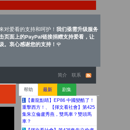
来对爱看的支持和呵护！
我们亟需升级服务
页面上的PayPal链接捐赠支持爱看，让
级。衷心感谢您的支持！
🌹
简介
联系
帮助
最新
剧集
1
【畫龍點睛】EP86 中國變酷了！
重擊西方！、【揮文看社會】第425
集朱立倫盧秀燕，雙馬車？雙頭馬
車？