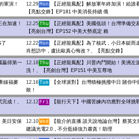
別的軍演！
12.29
【正經龍鳳配】解放軍年終加演！給誰
Mon
【亮點交鋒】EP181 中美消長持續 俄
正在加速！
12.25
【正經龍鳳配】美國低頭！台灣準備交
Thu
【亮劍台灣】EP152 中美大勢底定 賴
G了
12.22
【正經龍鳳配】為了核武，小日本鋌而
Mon
肖想訪中，盧比歐真心悔改？、【亮點交鋒】
國贏得第一
12.18
【正經龍鳳配】川普內鬥開始！美洲左
Thu
洗！、【亮劍台灣】EP151 中美互尊地
牽線福麥
12.16
【全球派對】台灣積極挑撥中日 賭你中
Tue
敢！
試完成！、
12.12
【龍行天下】中國苦練內功應對全球挑
Fri
！美日安保
12.10
【龍介的直播 談天說地論台灣】蔡英文
Wed
建議光電2.0，不分藍綠強力肅貪！助理