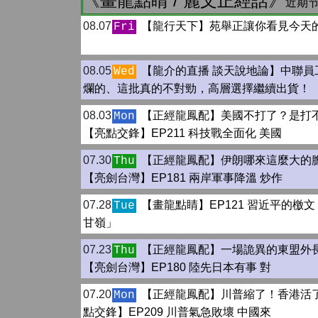
《畫龍點睛 / 麗文正經話》
近期节
08.07
【龍行天下】苑舉正讓你看見今天
Fri
08.05
【龍介的直播 談天說地論】中聯員
Wed
爛的、這批真的不對勁，高層選擇繼續出貨！
08.03
【正經龍鳳配】美國不打了？是打
Mon
【亮點交鋒】EP211 科技戰全面化 美國
07.30
【正經龍鳳配】伊朗哪來這麼大的
Thu
【亮劍台灣】EP181 兩岸軍事降溫 炒作
07.28
【畫龍點睛】EP121 習近平的檄文 
Tue
甘嶺」
07.23
【正經龍鳳配】一場詭異的東盟外
Thu
【亮劍台灣】EP180 陸先日本有事 對
07.20
【正經龍鳳配】川普縮了！香港活
Mon
點交鋒】EP209 川普氣急敗壞 中國來