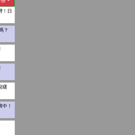
年份
灣！日
嗎？
！
！
現曙
潰中！