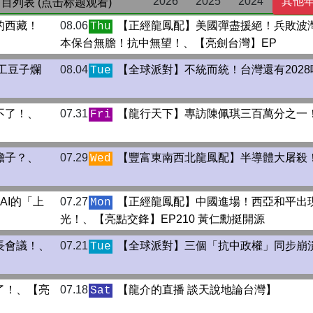
2026
2025
2024
其他
目列表 (点击标题观看)
的西藏！
08.06
【正經龍鳳配】美國彈盡援絕！兵敗波
Thu
本保台無膽！抗中無望！、【亮劍台灣】EP
工豆子爛
08.04
【全球派對】不統而統！台灣還有2028
Tue
不了！、
07.31
【龍行天下】專訪陳佩琪三百萬分之一
Fri
膽子？、
07.29
【豐富東南西北龍鳳配】半導體大屠殺
Wed
AI的「上
07.27
【正經龍鳳配】中國進場！西亞和平出
Mon
光！、【亮點交鋒】EP210 黃仁勳挺開源
長會議！、
07.21
【全球派對】三個「抗中政權」同步崩
Tue
了！、【亮
07.18
【龍介的直播 談天說地論台灣】
Sat