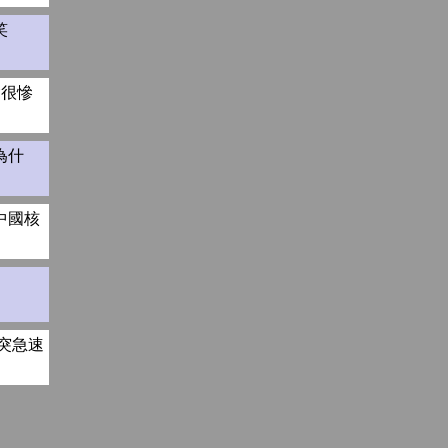
笑
會很慘
為什
中國核
衝突急速