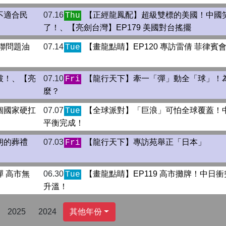
不適合民
07.16
【正經龍鳳配】超級雙標的美國！中國
Thu
了！、【亮劍台灣】EP179 美國對台搖擺
聯問題油
07.14
【畫龍點睛】EP120 專訪雷倩 菲律賓
Tue
破！、【亮
07.10
【龍行天下】牽一「彈」動全「球」！
Fri
麼？
個國家硬扛
07.07
【全球派對】「巨浪」可怕全球覆蓋！
Tue
平衡完成！
朗的葬禮
07.03
【龍行天下】專訪苑舉正「日本」
Fri
 高市無
06.30
【畫龍點睛】EP119 高市攤牌！中日
Tue
升溫！
2025
2024
其他年份