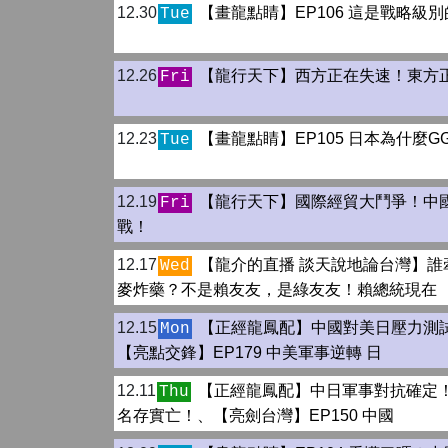
12.30
【畫龍點睛】EP106 這是戰略級
Tue
12.26
【龍行天下】西方正在失速！東方
Fri
12.23
【畫龍點睛】EP105 日本為什麼G
Tue
12.19
【龍行天下】國際經貿大鬥爭！中
Fri
戰！
12.17
【龍介的直播 談天說地論台灣】誰
Wed
麥炸藥？不是賴友友，是綠友友！賴總統現在
12.15
【正經龍鳳配】中國對美日壓力測
Mon
【亮點交鋒】EP179 中美軍事逆轉 日
12.11
【正經龍鳳配】中日軍事對抗確定
Thu
名存實亡！、【亮劍台灣】EP150 中國