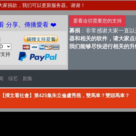
大家捐款，我们可以更新服务器。谢谢！
爱看迫切需要您的支持
播愛看 ❤️
募捐
：非常感谢大家一直以
器和相关的软件，请大家点击
额
我们能够尽快进行相关的升
赠支持
闻
综艺
剧集
、【揮文看社會】第425集朱立倫盧秀燕，雙馬車？雙頭馬車？