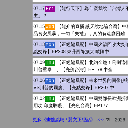
07.17
【龍行天下】為什麼我說「台灣人
Fri
主」？
07.15
【龍介的直播 談天說地論台灣】中
Wed
品食安風暴，一句「失禮」，真的有這麼困難
07.13
【正經龍鳳配】中國火箭回收大突
Mon
點交鋒】EP208 東升西降擴大 歐陷中
07.09
【正經龍鳳配】北約全跪！只剩這
Thu
川普重拳！、【亮劍台灣】EP178 中全
07.06
【正經龍鳳配】未來世界的圖像伊
Mon
VS川普的國慶、【亮點交鋒】EP207 中
07.02
【正經龍鳳配】中國雙部長歐洲拆彈
Thu
用功 印度取暖、【亮劍台灣】EP177
更多《畫龍點睛 / 麗文正經話》 >>>
📅
2026