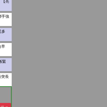
、【亮
聯手強
忍多
迫早
係緊
衝突長