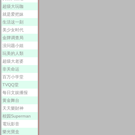
超级大玩咖
就是爱把妹
生活这一刻
美少女时代
金牌调查局
没问题小姐
玩美的人類
超级大老婆
非关命运
百万小学堂
TVQQ堂
每日文娱播报
黄金舞台
天天樂財神
校园Superman
電玩影音
樂光寶盒