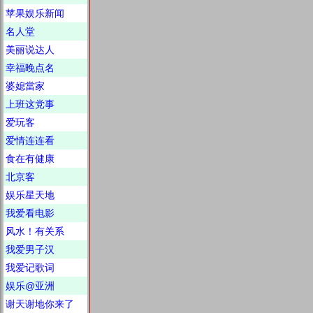
苹果娱乐新闻
名人堂
美丽说达人
幸福晚点名
婆媳當家
上班这党事
爱玩客
爱情连连看
食在有健康
北京客
娱乐星天地
我爱看电影
风水！有关系
我爱男子汉
我爱记歌词
娱乐@亚洲
谢天谢地你来了