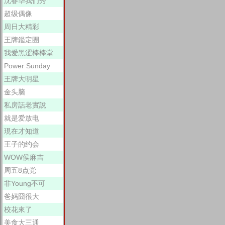
沈春华我们秀
超级偶像
周日大精彩
王牌鑑定團
我爱黑涩棒棒堂
Power Sunday
王牌大明星
金头脑
私房話老實說
就是爱放电
現在才知道
王子的约会
WOW侯麻吉
周五8点党
非Young不可
爸妈囧很大
校花來了
美食大三通