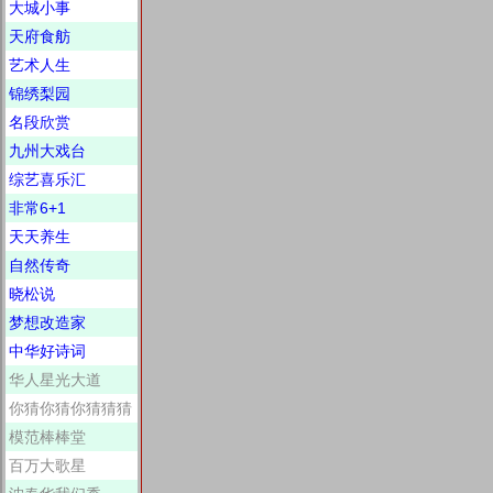
大城小事
天府食舫
艺术人生
锦绣梨园
名段欣赏
九州大戏台
综艺喜乐汇
非常6+1
天天养生
自然传奇
晓松说
梦想改造家
中华好诗词
华人星光大道
你猜你猜你猜猜猜
模范棒棒堂
百万大歌星