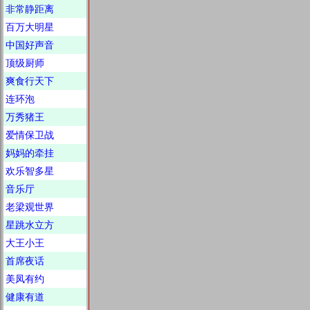
非常静距离
百万大明星
中国好声音
顶级厨师
爽食行天下
连环泡
万秀猪王
爱情保卫战
妈妈的牵挂
欢乐智多星
音乐厅
老梁观世界
星跳水立方
大王小王
首席夜话
美凤有约
健康有道