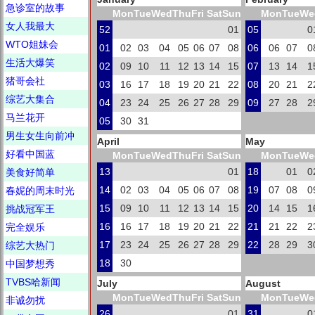
急诊室的故事
Mon
Tue
Wed
Thu
Fri
Sat
Sun
Mon
Tue
We
女人我最大
52
01
05
0
WTO姐妹会
01
02
03
04
05
06
07
08
06
06
07
0
生活大爆笑
02
09
10
11
12
13
14
15
07
13
14
1
猪哥会社
03
16
17
18
19
20
21
22
08
20
21
2
综艺大集合
04
23
24
25
26
27
28
29
09
27
28
2
马兰花开
05
30
31
男生女生向前冲
April
May
好看中国蓝
Mon
Tue
Wed
Thu
Fri
Sat
Sun
Mon
Tue
We
13
01
18
01
0
美食好简单
14
02
03
04
05
06
07
08
19
07
08
0
春妮的周末时光
15
09
10
11
12
13
14
15
20
14
15
1
挑战冠军王
16
16
17
18
19
20
21
22
21
21
22
2
完全娱乐
17
23
24
25
26
27
28
29
22
28
29
3
综艺大热门
18
30
中国梦想秀
TVBS哈新闻
July
August
Mon
Tue
Wed
Thu
Fri
Sat
Sun
Mon
Tue
We
非诚勿扰
26
01
31
0