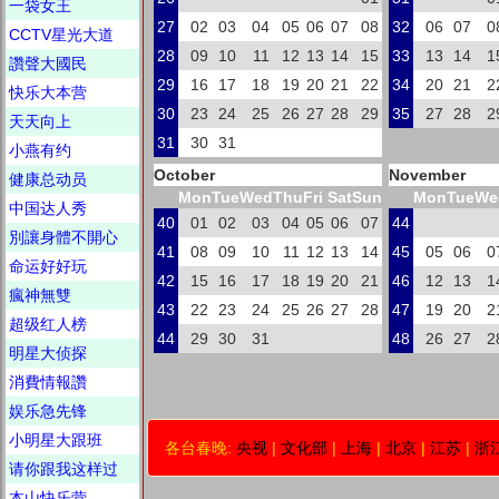
一袋女王
27
02
03
04
05
06
07
08
32
06
07
0
CCTV星光大道
28
09
10
11
12
13
14
15
33
13
14
1
讚聲大國民
29
16
17
18
19
20
21
22
34
20
21
2
快乐大本营
30
23
24
25
26
27
28
29
35
27
28
2
天天向上
31
30
31
小燕有约
October
November
健康总动员
Mon
Tue
Wed
Thu
Fri
Sat
Sun
Mon
Tue
We
中国达人秀
40
01
02
03
04
05
06
07
44
別讓身體不開心
41
08
09
10
11
12
13
14
45
05
06
0
命运好好玩
42
15
16
17
18
19
20
21
46
12
13
1
瘋神無雙
43
22
23
24
25
26
27
28
47
19
20
2
超级红人榜
44
29
30
31
48
26
27
2
明星大侦探
消費情報讚
娱乐急先锋
小明星大跟班
各台春晚:
央视
|
文化部
|
上海
|
北京
|
江苏
|
浙
请你跟我这样过
本山快乐营