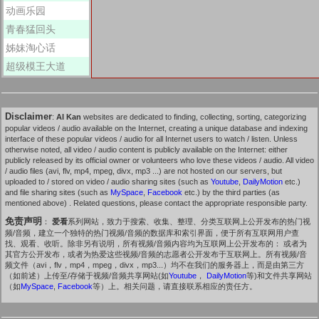
动画乐园
青春猛回头
姊妹淘心话
超级模王大道
Disclaimer
:
AI Kan
websites are dedicated to finding, collecting, sorting, categorizing
popular videos / audio available on the Internet, creating a unique database and indexing
interface of these popular videos / audio for all Internet users to watch / listen. Unless
otherwise noted, all video / audio content is publicly available on the Internet: either
publicly released by its official owner or volunteers who love these videos / audio. All video
/ audio files (avi, flv, mp4, mpeg, divx, mp3 ...) are not hosted on our servers, but
uploaded to / stored on video / audio sharing sites (such as
Youtube
,
DailyMotion
etc.)
and file sharing sites (such as
MySpace
,
Facebook
etc.) by the third parties (as
mentioned above) . Related questions, please contact the appropriate responsible party.
免责声明
：
爱看
系列网站，致力于搜索、收集、整理、分类互联网上公开发布的热门视
频/音频，建立一个独特的热门视频/音频的数据库和索引界面，便于所有互联网用户查
找、观看、收听。除非另有说明，所有视频/音频内容均为互联网上公开发布的： 或者为
其官方公开发布，或者为热爱这些视频/音频的志愿者公开发布于互联网上。所有视频/音
频文件（avi，flv，mp4，mpeg，divx，mp3...）均不在我们的服务器上，而是由第三方
（如前述）上传至/存储于视频/音频共享网站(如
Youtube
，
DailyMotion
等)和文件共享网站
（如
MySpace
,
Facebook
等）上。相关问题，请直接联系相应的责任方。