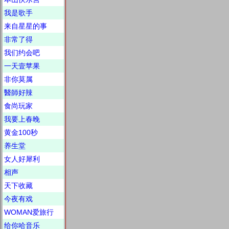
我是歌手
来自星星的事
非常了得
我们约会吧
一天壹苹果
非你莫属
醫師好辣
食尚玩家
我要上春晚
黄金100秒
养生堂
女人好犀利
相声
天下收藏
今夜有戏
WOMAN爱旅行
给你哈音乐