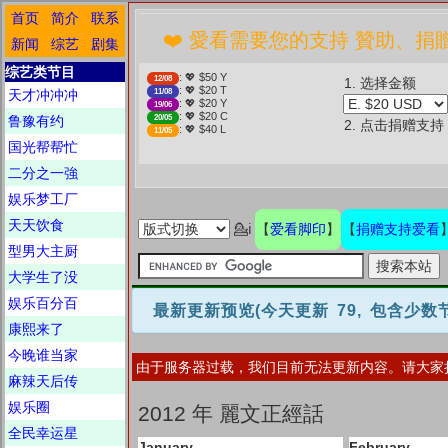
首页
简介
联系
❤️ 愛看需要您的支持 贊助、捐贈愛看 分享
新闻
综艺
剧集
综艺类节目
: 💖 $50 Y
12/08
1. 选择金额
: 💖 $20 T
天才冲冲冲
11/08
: 💖 $20 Y
19/06
: 💖 $20 C
鲁豫有约
20/05
2. 点击捐赠支持
: 💖 $40 L
11/05
国光帮帮忙
二分之一強
娱乐梦工厂
天天饮食
爱看脚印
捐赠支持爱看
💁ℹ
【
】
【
型男大主厨
大学生了没
娱乐百分百
最新更新预览
(今天更新 79, 包含少
康熙来了
今晚谁当家
由于服务器过载，我们目前无法更新内容。请大家
麻辣天后传
娱乐圈
2012 年 麗文正經話
全民幸运星
January
February