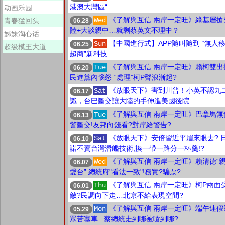
港澳大灣區“
动画乐园
《了解與互信 兩岸一定旺》綠基層搶
Wed
青春猛回头
06.28
陸+大談親中…就剩蔡英文不理中？
姊妹淘心话
【中國進行式】APP隨叫隨到 “無人
Sun
06.25
超级模王大道
超商”新科技
《了解與互信 兩岸一定旺》賴柯雙出
Tue
06.20
民進黨內惱怒 “處理”柯P聲浪漸起?
《放眼天下》害到川普！小英不認九
Sat
06.17
識，台巴斷交讓大陸的手伸進美國後院
《了解與互信 兩岸一定旺》巴拿馬無
Tue
06.13
警斷交!友邦向錢看?對岸給警告?
《放眼天下》安倍習近平眉來眼去? 
Sat
06.10
諾不賣台灣潛艦技術,換一帶一路分一杯羹!?
《了解與互信 兩岸一定旺》賴清德“
Wed
06.07
愛台” 總統府"看法一致"!務實?騙票?
《了解與互信 兩岸一定旺》柯P兩面
Thu
06.01
敵?民調向下走…北京不給表現空間?
《了解與互信 兩岸一定旺》端午連假
Mon
05.29
眾苦塞車...蔡總統走到哪被嗆到哪?