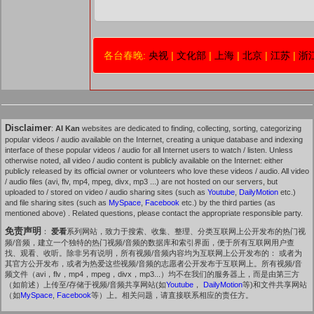
各台春晚:
央视
|
文化部
|
上海
|
北京
|
江苏
|
浙
Disclaimer
:
AI Kan
websites are dedicated to finding, collecting, sorting, categorizing
popular videos / audio available on the Internet, creating a unique database and indexing
interface of these popular videos / audio for all Internet users to watch / listen. Unless
otherwise noted, all video / audio content is publicly available on the Internet: either
publicly released by its official owner or volunteers who love these videos / audio. All video
/ audio files (avi, flv, mp4, mpeg, divx, mp3 ...) are not hosted on our servers, but
uploaded to / stored on video / audio sharing sites (such as
Youtube
,
DailyMotion
etc.)
and file sharing sites (such as
MySpace
,
Facebook
etc.) by the third parties (as
mentioned above) . Related questions, please contact the appropriate responsible party.
免责声明
：
爱看
系列网站，致力于搜索、收集、整理、分类互联网上公开发布的热门视
频/音频，建立一个独特的热门视频/音频的数据库和索引界面，便于所有互联网用户查
找、观看、收听。除非另有说明，所有视频/音频内容均为互联网上公开发布的： 或者为
其官方公开发布，或者为热爱这些视频/音频的志愿者公开发布于互联网上。所有视频/音
频文件（avi，flv，mp4，mpeg，divx，mp3...）均不在我们的服务器上，而是由第三方
（如前述）上传至/存储于视频/音频共享网站(如
Youtube
，
DailyMotion
等)和文件共享网站
（如
MySpace
,
Facebook
等）上。相关问题，请直接联系相应的责任方。