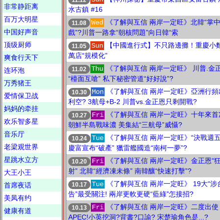
非常静距离
水古鎮 #16
百万大明星
《了解與互信 兩岸一定旺》北韓“掌
Wed
11.08
中国好声音
戲”?川普一路拿“朝核問題”向日韓“索
顶级厨师
【中國進行式】不只路邊攤！重慶小
Sun
11.05
萬店“規模化”
爽食行天下
《了解與互信 兩岸一定旺》 川普.金
Thu
11.02
连环泡
“檯面互嗆” 私下秘密管道“好好說”?
万秀猪王
《了解與互信 兩岸一定旺》亞洲行頻
Mon
10.30
爱情保卫战
利空? 3航母+B-2 川普vs.金正恩只剩開戰?
妈妈的牵挂
《了解與互信 兩岸一定旺》十年來首
Fri
10.27
欢乐智多星
朝鮮半島戰味濃 美集結“三航母”威懾?
音乐厅
《了解與互信 兩岸一定旺》“決戰週五
Tue
10.24
老梁观世界
慶富宣布“破產” 獵雷艦國造“南柯一夢”?
星跳水立方
《了解與互信 兩岸一定旺》金正恩“
Fri
10.20
射” 北韓“經濟凍未條” 南韓釀“快速打擊”?
大王小王
《了解與互信 兩岸一定旺》 19大“涉
Tue
10.17
首席夜话
告”最受關注! 兩岸更軟更硬“藍綠”怎接招?
美凤有约
《了解與互信 兩岸一定旺》二度出使
Fri
10.13
健康有道
APEC!小英挖洞?背書?口諭? 宋楚瑜角色是...?