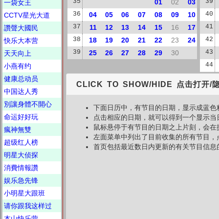
35
01
02
03
39
一袋女王
36
04
05
06
07
08
09
10
40
CCTV星光大道
37
11
12
13
14
15
16
17
41
讚聲大國民
38
18
19
20
21
22
23
24
42
快乐大本营
39
25
26
27
28
29
30
43
天天向上
44
小燕有约
健康总动员
CLICK TO SHOW/HIDE 点击打开/
中国达人秀
別讓身體不開心
下面日历中，有节目的日期，显示成蓝色
命运好好玩
点击相应的日期，就可以得到一个显示当
鼠标悬停于有节目的日期之上片刻，会在
瘋神無雙
左面菜单中列出了目前收集的所有节目，
超级红人榜
首页包括最近数日内更新的有关节目信息
明星大侦探
消費情報讚
娱乐急先锋
小明星大跟班
请你跟我这样过
本山快乐营