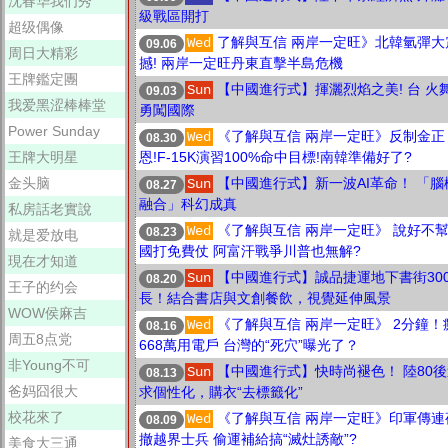
沈春华我们秀
級戰區開打
超级偶像
了解與互信 兩岸一定旺》北韓氫彈大
Wed
09.06
周日大精彩
撼! 兩岸一定旺丹東直擊半島危機
王牌鑑定團
【中國進行式】揮灑烈焰之美! 台 火
Sun
09.03
我爱黑涩棒棒堂
勇闖國際
Power Sunday
《了解與互信 兩岸一定旺》反制金正
Wed
08.30
王牌大明星
恩!F-15K演習100%命中目標!南韓準備好了?
金头脑
【中國進行式】新一波AI革命！ 「腦
Sun
08.27
融合」科幻成真
私房話老實說
《了解與互信 兩岸一定旺》 說好不
Wed
08.23
就是爱放电
國打免費仗 阿富汗戰爭川普也無解?
現在才知道
【中國進行式】誠品捷運地下書街30
Sun
08.20
王子的约会
長！結合書店與文創餐飲，視覺延伸風景
WOW侯麻吉
《了解與互信 兩岸一定旺》 2分鐘！
Wed
08.16
周五8点党
668萬用電戶 台灣的“死穴”曝光了？
非Young不可
【中國進行式】快時尚褪色！ 陸80
Sun
08.13
爸妈囧很大
求個性化，購衣“去標籤化”
校花來了
《了解與互信 兩岸一定旺》印軍傳連
Wed
08.09
撤越界士兵 偷運補給搞“滅灶誘敵”?
美食大三通