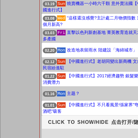
燒賣機器一小時六千顆 意外賣法國【
Sun
03.19
國進行式】
“這樣還沒感覺?主計處二月物價指數 1
Wed
03.08
個月新高?
直擊以色列新創基地 菁英教育造就天
Fri
03.03
多產國
改造地表留雨水 陸建設「海綿城市」
Mon
02.20
【中國進行式】老胡同變出新商機 文
Sun
02.12
民宿紛進駐
【中國進行式】2017經濟趨勢 銀髮
Sun
01.22
消費潛力
主题？
Mon
01.16
【中國進行式】不只看風景!張家界"
Sun
01.01
酒吧"吸客
CLICK TO SHOW/HIDE 点击打开/