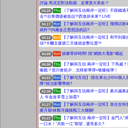
評論:馬克宏對決勒朋…反菁英大革命？
《了解與互信兩岸一定旺》不跟錢過
Thu
04.20
去?!台青價值被低估?!西進拚未來? LIVE
【了解與互信兩岸一定旺】飛彈試射
Mon
04.17
就炸?!內藏金正恩想說的話?
【了解與互信兩岸一定旺】和平到最
Wed
04.12
頭?卡爾文森號三天後就攻擊位置?!
娛樂零碎時間! 陸“網路大電影”崛起
Sun
04.09
【了解與互信 兩岸一定旺】下馬威？
Thu
04.06
猴戲？習川會前夕…北韓射導彈+嗆爆核彈！
【了解与互信】:陸生來台少6%!個人
Mon
04.03
降?政治影響學術?
【了解與互信兩岸一定旺】募兵越募
Thu
03.30
人 年金改革雪上加霜?
【了解與互信兩岸一定旺】首任女特
Mon
03.27
蜜月期!林鄭月娥挑戰三大難關!
【了解與互信 兩岸一定旺】金門人“渴
Thu
03.23
一口水！“共飲一江”期望...還等多久?