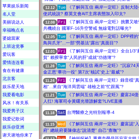
苹果娱乐新闻
《了解與互信 兩岸一定旺》反制大陸
Tue
12.12
使武統說? 蔡英文會AIT主席表態加入印太?
名人堂
《了解與互信 兩岸一定旺》挑釁又嗆
美丽说达人
Fri
12.08
共機繞台 國軍F-16升空警戒 無線電對話曝光?
幸福晚点名
《了解與互信 兩岸一定旺》DPP裡的
Tue
12.05
婆媳當家
鳥與爪牙”...一部“勞基法”露出“真面目”?
上班这党事
《了解與互信 兩岸一定旺》全台1/3“
Fri
12.01
爱玩客
貧” 賴揆寧拿“人民的肝”成就“功德簿”?
爱情连连看
《了解與互信 兩岸一定旺》“沉寂74天
Tue
11.28
食在有健康
金正恩“畢功一役” 第7次“核試”史上“最威”?
北京客
《了解與互信 兩岸一定旺》錄音檔“
Fri
11.24
娱乐星天地
相”...來自“海洋局雲端” 雄檢之前“忙跟風”?
我爱看电影
《了解與互信 兩岸一定旺》慶富24億
Tue
11.21
人扛! 海軍司令黃曙光替誰解套?LIVE直播
风水！有关系
我爱男子汉
台灣醫療之光特別報導-4
Sat
11.18
我爱记歌词
《了解與互信 兩岸一定旺》慶富認“
Wed
11.15
娱乐@亚洲
府” 總統府要陳偉志“說清楚” 自己“查嘸”?
谢天谢地你来了
【神州探祕】重慶市榮昌區安富古鎮 
Sun
11.12