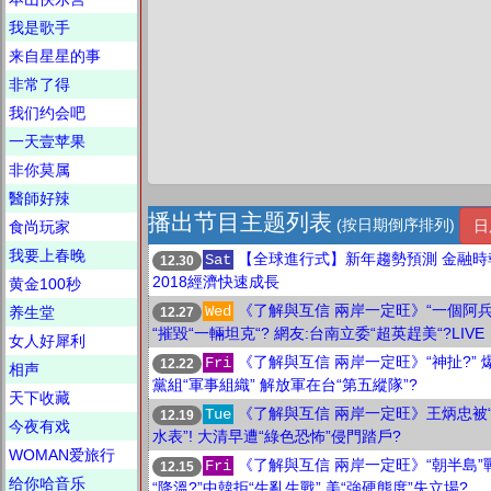
我是歌手
来自星星的事
非常了得
我们约会吧
一天壹苹果
非你莫属
醫師好辣
播出节目主题列表
(按日期倒序排列)
日
食尚玩家
我要上春晚
【全球進行式】新年趨勢預測 金融時
Sat
12.30
2018經濟快速成長
黄金100秒
《了解與互信 兩岸一定旺》“一個阿
Wed
养生堂
12.27
“摧毀“一輛坦克“? 網友:台南立委“超英趕美“?LIVE
女人好犀利
《了解與互信 兩岸一定旺》“神扯?” 
Fri
12.22
相声
黨組“軍事組織” 解放軍在台“第五縱隊”?
天下收藏
《了解與互信 兩岸一定旺》王炳忠被
Tue
12.19
今夜有戏
水表”! 大清早遭“綠色恐怖”侵門踏戶?
WOMAN爱旅行
《了解與互信 兩岸一定旺》“朝半島”
Fri
12.15
给你哈音乐
“降溫?”中韓拒“生亂生戰” 美“強硬態度”失立場?