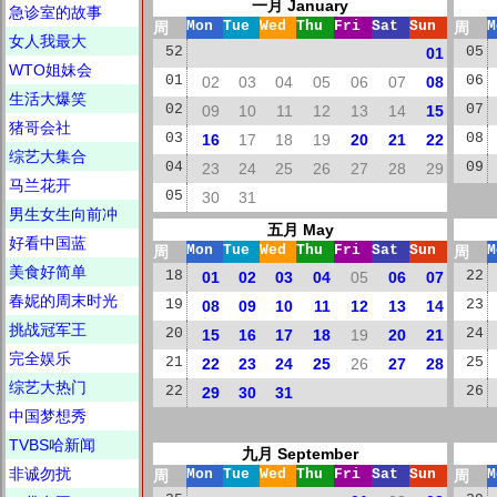
一月 January
急诊室的故事
周
Mon
Tue
Wed
Thu
Fri
Sat
Sun
周
M
女人我最大
52
01
05
WTO姐妹会
01
02
03
04
05
06
07
08
06
生活大爆笑
02
09
10
11
12
13
14
15
07
猪哥会社
03
16
17
18
19
20
21
22
08
综艺大集合
04
23
24
25
26
27
28
29
09
马兰花开
05
30
31
男生女生向前冲
五月 May
好看中国蓝
周
Mon
Tue
Wed
Thu
Fri
Sat
Sun
周
M
美食好简单
18
01
02
03
04
05
06
07
22
春妮的周末时光
19
08
09
10
11
12
13
14
23
挑战冠军王
20
15
16
17
18
19
20
21
24
完全娱乐
21
22
23
24
25
26
27
28
25
综艺大热门
22
29
30
31
26
中国梦想秀
TVBS哈新闻
九月 September
非诚勿扰
周
Mon
Tue
Wed
Thu
Fri
Sat
Sun
周
M