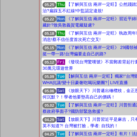
【了解與互信 兩岸一定旺】公然踐踏
Thu
05.25
治?扁踩五不紅線!中監認定違規!
《了解與互信 兩岸一定旺》習近平綿
Mon
05.22
藏針?致吳敦義賀電藏疑慮?
《了解與互信 兩岸一定旺》執政周年
Thu
05.18
消息!蔡不信任度首次死亡交叉!
《了解與互信 兩岸一定旺》 29國領
Mon
05.15
挺一帶一路!台灣偏要走自己的路?
《發現台灣驚嘆號》不當郵差背起行
Fri
05.12
30萬元環遊世界
【解與互信 兩岸一定旺】獨家!“台灣國
Tue
05.09
WHA抗議!變十日豪奢吃喝玩樂團?│LIVE直播
《放眼天下》川普遞出橄欖枝，金正
Sat
05.06
何沉默？！學者他要墊高自己的價碼！
【了解與互信 兩岸一定旺】川普拒通
Tue
05.02
蔡政府爭面子?國防部緊急救援?
【放眼天下】川普習近平是麻吉，只
Sat
04.29
英不知道?! 台灣被打臉，學者: 自找的！
【了解與互信 兩岸一定旺】有片！法
Tue
04.25