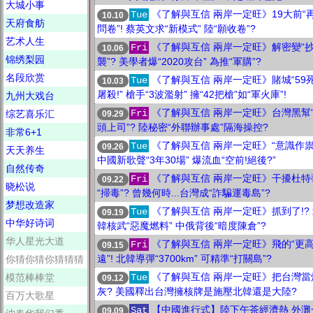
大城小事
《了解與互信 兩岸一定旺》19大前“
Tue
10.10
天府食舫
問卷”! 蔡英文求“新模式” 陸“願收卷”?
艺术人生
《了解與互信 兩岸一定旺》解密變“
Fri
10.06
锦绣梨园
襲”? 美學者爆“2020攻台” 為推“軍購”?
名段欣赏
《了解與互信 兩岸一定旺》賭城“59
Tue
10.03
屠殺!” 槍手“3波濫射” 擁“42把槍”如“軍火庫”!
九州大戏台
《了解與互信 兩岸一定旺》台灣黑幫
Fri
综艺喜乐汇
09.29
頭上司”? 陸秘密“外聯辦事處”隔海操控?
非常6+1
《了解與互信 兩岸一定旺》“意識作祟
Tue
09.26
天天养生
中國新歌聲“3年30場” 爆流血“空前!絕後?”
自然传奇
《了解與互信 兩岸一定旺》干擾杜特
Fri
09.22
晓松说
“掃毒”? 曾幾何時...台灣成“詐騙運毒島”?
梦想改造家
《了解與互信 兩岸一定旺》抓到了!?
Tue
09.19
中华好诗词
韓核武“惡魔燃料” 中俄背後“暗度陳倉”?
华人星光大道
《了解與互信 兩岸一定旺》飛的“更
Fri
09.15
遠”! 北韓導彈“3700km” 可精準“打關島”?
你猜你猜你猜猜猜
《了解與互信 兩岸一定旺》把台灣當
模范棒棒堂
Tue
09.12
灰? 美國釋出台灣擁核牌是施壓北韓還是大陸?
百万大歌星
【中國進行式】陸下午茶經濟熱 外灘
Sat
09.09