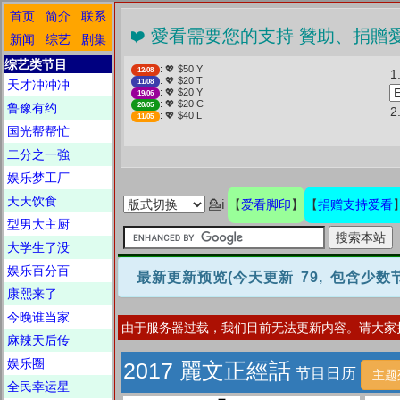
首页
简介
联系
❤️ 愛看需要您的支持 贊助、捐贈愛看
新闻
综艺
剧集
综艺类节目
: 💖 $50 Y
12/08
1
: 💖 $20 T
天才冲冲冲
11/08
: 💖 $20 Y
19/06
: 💖 $20 C
鲁豫有约
20/05
: 💖 $40 L
11/05
国光帮帮忙
二分之一強
娱乐梦工厂
天天饮食
爱看脚印
捐赠支持爱看
💁ℹ
【
】
【
型男大主厨
大学生了没
娱乐百分百
最新更新预览
(今天更新 79, 包含少
康熙来了
今晚谁当家
由于服务器过载，我们目前无法更新内容。请大家
麻辣天后传
娱乐圈
2017 麗文正經話
节目日历
主题
全民幸运星