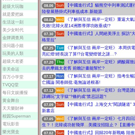
【中國進行式】貓熊空中列車測試運
Sun
08.06
超级大玩咖
陸發展懸掛式列車低成本.新能源
就是爱把妹
《了解與互信 兩岸一定旺》重返大氣
Wed
08.02
生活这一刻
失敗!北韓火星14洲際導彈功敗垂成!?
美少女时代
【中國進行式】人間絕美淨土 探訪“
Sun
07.30
金牌调查局
格里拉”
没问题小姐
《了解與互信 兩岸一定旺》 本周供
Tue
07.25
玩美的人類
亮紅燈!經長說了算!?台電變燈號之謎…?
超级大老婆
《了解與互信 兩岸一定旺》網酸羅致
Thu
07.20
去的摩鐵太老舊 前瞻計畫能幫忙?
非关命运
《了解與互信 兩岸一定旺》指考生暢
Mon
07.17
百万小学堂
亡國論 閱卷師批:毫無論述根基!
TVQQ堂
《了解與互信 兩岸一定旺》台灣是誰
Wed
07.12
每日文娱播报
課綱玩“文字獄”?條約成"禁忌話題"!
黄金舞台
【中國進行式】上海交大“閱讀隧道” 3
Sun
07.09
天天樂財神
新書店
校园Superman
《了解與互信 兩岸一定旺》七月四日
Wed
07.05
電玩影音
生？！北韓成功射飛彈…美國沒招阻止？【直播中
樂光寶盒
【中國進行式】回歸20年新戰略 陸推
Sun
07.02