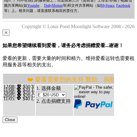
mp3...）均不在我们的服务器上，而是由第三方（如前述）上传至/存储于视频/音
频共享网站(如
Youtube
，
DailyMotion
等)和文件共享网站（如
MySpace
,
Facebook
等）上。相关问题，请直接联系相应的责任方。
Copyright © Lotus Pond Moonlight Software 2008 - 2026
×
如果您希望继续看到爱看，请务必考虑捐赠爱看...谢谢！
爱看的更新，需要大量的时间和精力。维持爱看运转也需要租
用服务器等相关的支出。
❤️ 愛看需要您的支持 贊助、捐贈愛看 分享、傳播愛
12/08
: 💖 $50 Y
1. 选择金额
11/08
: 💖 $20 T
19/06
: 💖 $20 Y
20/05
: 💖 $20 C
11/05
: 💖 $40 L
2. 点击捐赠支持
Close