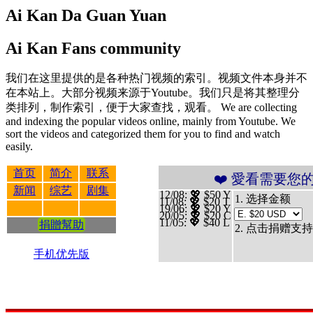
Ai Kan Da Guan Yuan
Ai Kan Fans community
我们在这里提供的是各种热门视频的索引。视频文件本身并不
在本站上。大部分视频来源于Youtube。我们只是将其整理分
类排列，制作索引，便于大家查找，观看。 We are collecting
and indexing the popular videos online, mainly from Youtube. We
sort the videos and categorized them for you to find and watch
easily.
首页
简介
联系
❤️ 愛看需要您的支持 贊
新闻
综艺
剧集
12/08
: 💖 $50 Y
1. 选择金额
11/08
: 💖 $20 T
19/06
: 💖 $20 Y
20/05
: 💖 $20 C
11/05
: 💖 $40 L
捐贈幫助
2. 点击捐赠支持
手机优先版