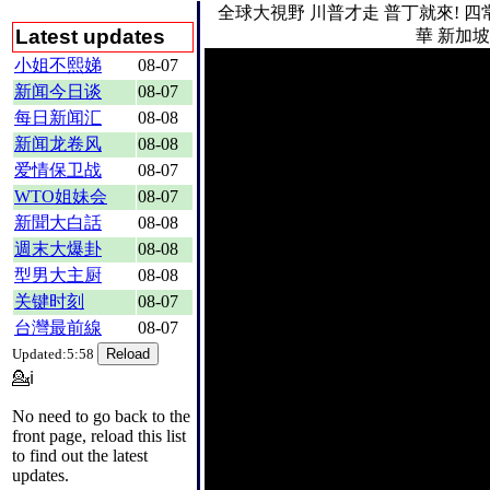
全球大視野
川普才走 普丁就來! 
Latest updates
華 新加坡反
小姐不熙娣
08-07
新闻今日谈
08-07
每日新闻汇
08-08
新闻龙卷风
08-08
爱情保卫战
08-07
WTO姐妹会
08-07
新聞大白話
08-08
週末大爆卦
08-08
型男大主厨
08-08
关键时刻
08-07
台灣最前線
08-07
Updated:5:58
💁ℹ
No need to go back to the
front page, reload this list
to find out the latest
updates.