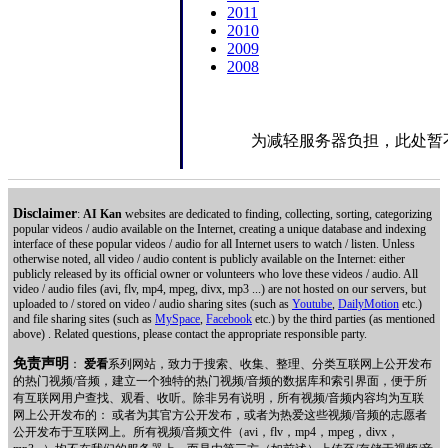
2011
2010
2009
2008
为减轻服务器负担，此处暂
Disclaimer
:
AI Kan
websites are dedicated to finding, collecting, sorting, categorizing
popular videos / audio available on the Internet, creating a unique database and indexing
interface of these popular videos / audio for all Internet users to watch / listen. Unless
otherwise noted, all video / audio content is publicly available on the Internet: either
publicly released by its official owner or volunteers who love these videos / audio. All
video / audio files (avi, flv, mp4, mpeg, divx, mp3 ...) are not hosted on our servers, but
uploaded to / stored on video / audio sharing sites (such as
Youtube
,
DailyMotion
etc.)
and file sharing sites (such as
MySpace
,
Facebook
etc.) by the third parties (as mentioned
above) . Related questions, please contact the appropriate responsible party.
免责声明
：
爱看
系列网站，致力于搜索、收集、整理、分类互联网上公开发布
的热门视频/音频，建立一个独特的热门视频/音频的数据库和索引界面，便于所
有互联网用户查找、观看、收听。除非另有说明，所有视频/音频内容均为互联
网上公开发布的： 或者为其官方公开发布，或者为热爱这些视频/音频的志愿者
公开发布于互联网上。所有视频/音频文件（avi，flv，mp4，mpeg，divx，