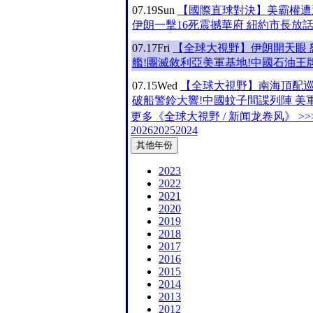
07.19
Sun
【國際直球對決】美霸權遭
伊朗一擊16死震撼華府 紐約市長放
07.17
Fri
【全球大視野】伊朗開天眼 
艦!團滅敘利亞美軍基地!中國石油王
07.15
Wed
【全球大視野】南海頂配巡
破船警鈴大響!中國蚊子間諜列陣 美
更多《全球大視野 / 新闻龙卷风》 >>
2026
2025
2024
其他年份
2023
2022
2021
2020
2019
2018
2017
2016
2015
2014
2013
2012