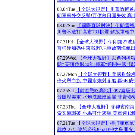
08.04
Tue
【全球大視野】‪川普嗆斬首
朗軍事外交反擊!百億救日圓失效 高
08.02
Sun
【國際直球對決】伊朗震怒狠
川普不敢打!高市731挑釁 解放軍報
07.31
Fri
【全球大視野】伊朗第27波
普強硬加碼中東戰!印尼重啟南海氣田
07.29
Wed
【全球大視野】以色列撂狠
朗“ 要讓倒退40年!俄軍“繞開中國“
07.27
Mon
【全球大視野】美國剩餘糧
停火舉白旗!中國水炮射菲船 轟6K威
07.25
Sat
【前進戰略高地】097秦級出
音碾壓美軍!水炮洗臉燃油漏 菲賣慘
07.23
Thu
【全球大視野】菲律賓南海
索又遭識破 小馬可仕緊張!美軍連12
07.21
Tue
【全球大視野】棒打菲軍鼠
就位 27年破船必拖!052D沖之鳥開火