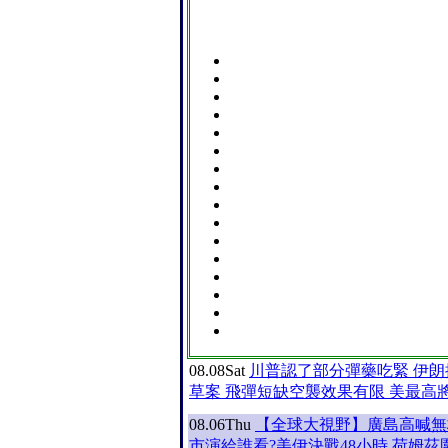
08.08
Sat
川普認了部分彈藥吃緊 伊
草案 飛彈短缺空襲效果有限 美最高
08.06
Thu
【全球大視野】廣島高喊無
市演給誰看?美伊決戰48小時 荷姆茲