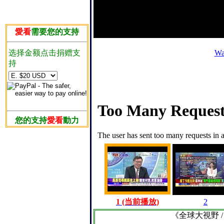
愛看
需要您的支持
选择金额点击捐赠支
Wa
持
您的支持
愛看
動力
1 (当前播放)
2
《全球大視野 