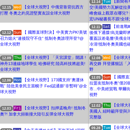
【新聞有
Tue
12.14
【全球大視野】中俄背靠背抗西方
Wed
交!美國勢力瓦解從拉美
12.15
打壓 冬奧之約見證堅實友誼全球大視野
峰會線上觀眾在哪兒? 
宏UN秘書長不跟!全球
【前進戰
Sat
12.11
【 國際直球對決】中美實力PK!美號
Sun
後俄下通牒!烏克蘭即
12.12
召力熄火“連後院守不住“ 抵制冬奧誰理拜登?@
覆蓋誤差毫釐!美俄全
全球大視野
冷清!抵制冬奧美國也
野
【全球大視野】「天宮課堂」開講 !
【全球大
Thu
Wed
12.09
12.08
神舟13連線地球學生 哈佛研究:陸高科技將超美!
再交鋒 拜登撂狠話「
全球大視野
野
【 國際
Sun
12.05
【全球大視野】173國支持“奧運休
Mon
12.06
拉盟友抵制冬奧“僅20
戰” 陸批美拿民主當幌子 Fed認通膨“非暫時”@全
市...中美經貿戰 華
球大視野
視野
【全球大
Thu
12.02
【全球大視野】扣押孟晚舟! 抵制冬
Fri
12.03
美國人 紐時籲拜登與
奧?! 加拿大頻衝撞大陸引反彈全球大視野
完整版
【全球大
Tue
09.28