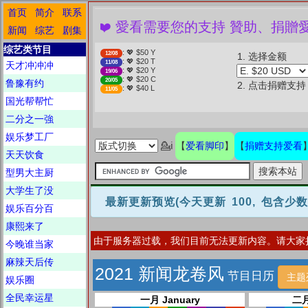
首页
简介
联系
❤️ 愛看需要您的支持 贊助、捐贈愛
新闻
综艺
剧集
综艺类节目
: 💖 $50 Y
12/08
1. 选择金额
: 💖 $20 T
11/08
天才冲冲冲
: 💖 $20 Y
19/06
: 💖 $20 C
20/05
鲁豫有约
2. 点击捐赠支持
: 💖 $40 L
11/05
国光帮帮忙
二分之一強
娱乐梦工厂
爱看脚印
捐赠支持爱看
💁ℹ
【
】
【
天天饮食
型男大主厨
大学生了没
最新更新预览
(今天更新 100, 包含少
娱乐百分百
康熙来了
由于服务器过载，我们目前无法更新内容。请大家
今晚谁当家
麻辣天后传
2021 新闻龙卷风
节目日历
主题
娱乐圈
全民幸运星
一月 January
二月