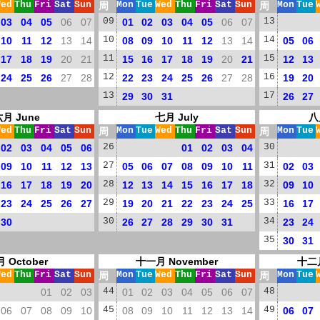
Wed
Thu
Fri
Sat
Sun
周
Mon
Tue
Wed
Thu
Fri
Sat
Sun
周
Mon
Tue
03
04
05
06
07
09
01
02
03
04
05
06
07
13
10
11
12
13
14
10
08
09
10
11
12
13
14
14
05
06
17
18
19
20
21
11
15
16
17
18
19
20
21
15
12
13
24
25
26
27
28
12
22
23
24
25
26
27
28
16
19
20
13
29
30
31
17
26
27
月 June
七月 July
八
Wed
Thu
Fri
Sat
Sun
周
Mon
Tue
Wed
Thu
Fri
Sat
Sun
周
Mon
Tue
02
03
04
05
06
26
01
02
03
04
30
09
10
11
12
13
27
05
06
07
08
09
10
11
31
02
03
16
17
18
19
20
28
12
13
14
15
16
17
18
32
09
10
23
24
25
26
27
29
19
20
21
22
23
24
25
33
16
17
30
30
26
27
28
29
30
31
34
23
24
35
30
31
 October
十一月 November
十二月
Wed
Thu
Fri
Sat
Sun
周
Mon
Tue
Wed
Thu
Fri
Sat
Sun
周
Mon
Tue
01
02
03
44
01
02
03
04
05
06
07
48
06
07
08
09
10
45
08
09
10
11
12
13
14
49
06
07