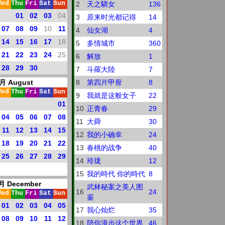
Wed
Thu
Fri
Sat
Sun
2
天之驕女
136
01
02
03
04
3
原来时光都记得
14
07
08
09
10
11
4
仙女湖
4
14
15
16
17
18
5
多情城市
360
21
22
23
24
25
6
解放
1
28
29
30
7
斗羅大陸
7
月 August
8
第四片甲骨
8
Wed
Thu
Fri
Sat
Sun
9
我就是这般女子
22
01
10
正青春
29
04
05
06
07
08
11
大舜
30
11
12
13
14
15
12
我的小确幸
24
18
19
20
21
22
13
春桃的战争
40
25
26
27
28
29
14
玲珑
12
15
我的時代 你的時代
8
 December
武林秘案之美人图
16
24
Wed
Thu
Fri
Sat
Sun
鉴
01
02
03
04
05
17
我心灿烂
35
08
09
10
11
12
18
陪你漫步这个世界
46