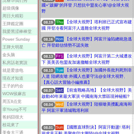
沈春华我们秀
國+“跛腳“的拜登 只想抗中盟友心寒!@全球大視
超级偶像
野
周日大精彩
【全球大視野】塔利班已正式宣布建
Thu
08.19
王牌鑑定團
國 拜登冷看阿富汗人逃難全球大視野
我爱黑涩棒棒堂
【全球大視野】阿富汗淪陷總統急逃
Power Sunday
Mon
08.16
亡 拜登錯估情勢不認失敗
王牌大明星
金头脑
【全球大視野】阿富汗第二大城遭攻
Fri
08.13
下 英美丟包盟友加速撤離全球大視野
私房話老實說
【全球大視野】加國外長批判死刑非
就是爱放电
Tue
08.10
人道 陸網友嗆:外國人也要守法@全球大視野、
現在才知道
【真心話大冒險小編推薦】
王子的约会
【前進戰略高地】【全球大視野】美
Sat
08.07
WOW侯麻吉
啟動40年來最大軍演 中國南海大禁區現神秘船?
周五8点党
【全球大視野】陸狠嗆美攪亂南海和
Wed
08.04
非Young不可
平 阿富汗軍清城戰塔利班
爸妈囧很大
校花來了
【國際直球對決】阿富汗動盪! 塔利
Sun
08.01
美食大三通
班求見王毅 美聚焦印太圍陸!@全球大視野