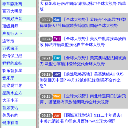
大 徐旭東盼兩岸關係“維持現狀”!全球大視野 精華
非常静距离
版
百万大明星
中国好声音
【全球大視野】孟晚舟“不認罪“獲釋!
Mon
09.27
德國變天! 社民黨將與綠黨組閣@全球大視野
顶级厨师
爽食行天下
【全球大視野】美反中亂港挨轟擾內
Fri
09.24
连环泡
政 德法呼籲歐盟強化自主全球大視野
万秀猪王
爱情保卫战
【全球大視野】美英澳結盟法國被插
Tue
09.21
妈妈的牵挂
刀 歐盟心寒籲拜登給交代全球大視野
欢乐智多星
【前進戰略高地】美英澳組AUKUS
Sat
09.18
音乐厅
聯盟捅刀中國? 神舟12號創紀錄!謝美不合作之
老梁观世界
恩?
星跳水立方
【全球大視野】南北韓選同日試射飛
Wed
09.15
大王小王
彈 川普遭爆有意對陸開戰@全球大視野
首席夜话
美凤有约
【國際直球對決】911二十年過去!
Sun
09.12
中美此消彼漲 印證東升西降?@全球大視野
健康有道