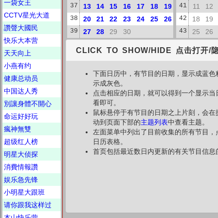
一袋女王
37
13
14
15
16
17
18
19
41
11
12
CCTV星光大道
38
20
21
22
23
24
25
26
42
18
19
讚聲大國民
39
27
28
29
30
43
25
26
快乐大本营
CLICK TO SHOW/HIDE 点击打开/
天天向上
小燕有约
下面日历中，有节目的日期，显示成蓝色
健康总动员
示成灰色。
中国达人秀
点击相应的日期，就可以得到一个显示当
看即可。
別讓身體不開心
鼠标悬停于有节目的日期之上片刻，会在
命运好好玩
动到页面下部的
主题列表
中查看主题。
瘋神無雙
左面菜单中列出了目前收集的所有节目，
超级红人榜
日历表格。
首页包括最近数日内更新的有关节目信息
明星大侦探
消費情報讚
娱乐急先锋
小明星大跟班
请你跟我这样过
本山快乐营