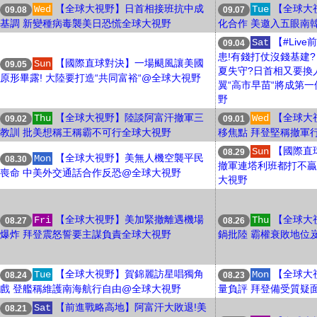
【全球大視野】日首相接班抗中成
【全球大
Wed
Tue
09.08
09.07
基調 新變種病毒襲美日恐慌全球大視野
化合作 美邀入五眼南
【#Liv
Sat
09.04
患!有錢打仗沒錢基建?
【國際直球對決】一場颶風讓美國
Sun
09.05
夏失守?日首相又要換
原形畢露! 大陸要打造“共同富裕“@全球大視野
翼“高市早苗“將成第
野
【全球大視野】陸談阿富汗撤軍三
【全球大
Thu
Wed
09.02
09.01
教訓 批美想稱王稱霸不可行全球大視野
移焦點 拜登堅稱撤軍
【國際直球
Sun
08.29
【全球大視野】美無人機空襲平民
Mon
08.30
撤軍連塔利班都打不贏
喪命 中美外交通話合作反恐@全球大視野
大視野
【全球大視野】美加緊撤離遇機場
【全球大
Fri
Thu
08.27
08.26
爆炸 拜登震怒誓要主謀負責全球大視野
鍋批陸 霸權衰敗地位
【全球大視野】賀錦麗訪星唱獨角
【全球大
Tue
Mon
08.24
08.23
戲 登艦稱維護南海航行自由@全球大視野
量負評 拜登備受質疑
【前進戰略高地】阿富汗大敗退!美
Sat
08.21