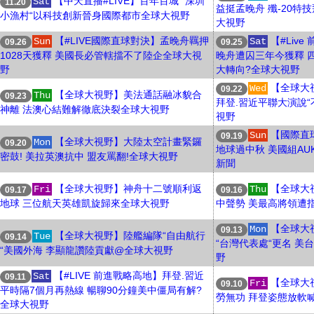
【中天直播#LIVE】百年百城 “深圳
Sat
11.20
益挺孟晚舟 殲-20特
小漁村“以科技創新晉身國際都市全球大視野
大視野
【#LIVE國際直球對決】孟晚舟羈押
【#Liv
Sun
Sat
09.26
09.25
1028天獲釋 美國長必管轄擋不了陸企全球大視
晚舟遭囚三年今獲釋 
野
大轉向?全球大視野
【全球大
Wed
09.22
【全球大視野】美法通話融冰貌合
Thu
09.23
拜登.習近平聯大演說“
神離 法澳心結難解徹底決裂全球大視野
視野
【國際直
Sun
09.19
【全球大視野】大陸太空計畫緊鑼
Mon
09.20
地球過中秋 美國組AU
密鼓! 美拉英澳抗中 盟友罵翻!全球大視野
新聞
【全球大視野】神舟十二號順利返
【全球大
Fri
Thu
09.17
09.16
地球 三位航天英雄凱旋歸來全球大視野
中聲勢 美最高將領遭
【全球大視
Mon
09.13
【全球大視野】陸艦編隊“自由航行
Tue
09.14
“台灣代表處“更名 美
“美國外海 李顯龍讚陸貢獻@全球大視野
野
【#LIVE 前進戰略高地】拜登.習近
Sat
09.11
【全球大
Fri
09.10
平時隔7個月再熱線 暢聊90分鐘美中僵局有解?
勞無功 拜登姿態放軟
全球大視野