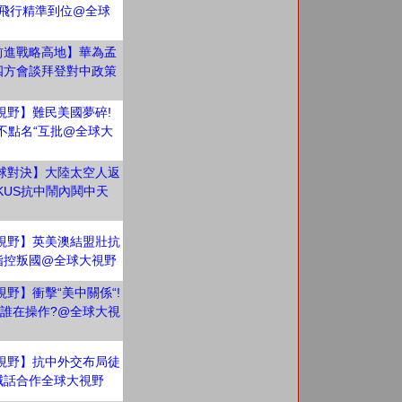
技飛行精準到位@全球
e 前進戰略高地】華為孟
四方會談拜登對中政策
視野】難民美國夢碎!
不點名“互批@全球大
球對決】大陸太空人返
KUS抗中鬧內鬨中天
視野】英美澳結盟壯抗
指控叛國@全球大視野
野】衝擊“美中關係“!
台誰在操作?@全球大視
視野】抗中外交布局徒
喊話合作全球大視野