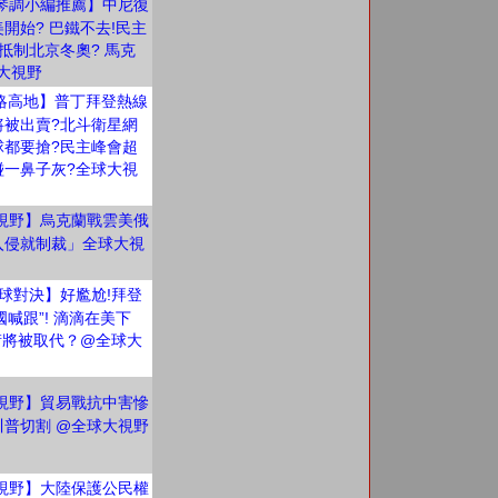
琴調小編推薦】中尼復
開始? 巴鐵不去!民主
抵制北京冬奧? 馬克
大視野
略高地】普丁拜登熱線
將被出賣?北斗衛星網
球都要搶?民主峰會超
碰一鼻子灰?全球大視
視野】烏克蘭戰雲美俄
入侵就制裁」全球大視
直球對決】好尷尬!拜登
國喊跟”! 滴滴在美下
爾街將被取代？@全球大
視野】貿易戰抗中害慘
川普切割 @全球大視野
視野】大陸保護公民權