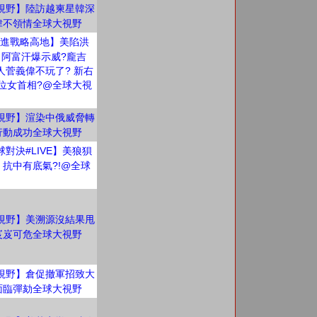
視野】陸訪越柬星韓深
韓不領情全球大視野
e前進戰略高地】美陷洪
 阿富汗爆示威?龐吉
人菅義偉不玩了? 新右
一位女首相?@全球大視
視野】渲染中俄威脅轉
行動成功全球大視野
對決#LIVE】美狼狽
 抗中有底氣?!@全球
視野】美溯源沒結果甩
岌岌可危全球大視野
視野】倉促撤軍招致大
面臨彈劾全球大視野