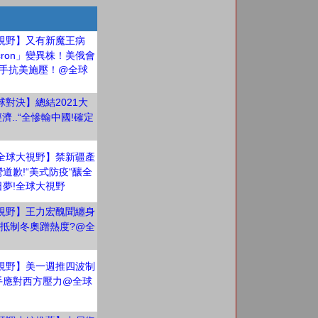
視野】又有新魔王病
cron」變異株！美俄會
聯手抗美施壓！@全球
對決】總結2021大
經濟..“全慘輸中國!確定
E 全球大視野】禁新疆產
道歉!“美式防疫“釀全
日夢!全球大視野
視野】王力宏醜聞纏身
反抵制冬奧蹭熱度?@全
視野】美一週推四波制
聯手應對西方壓力@全球