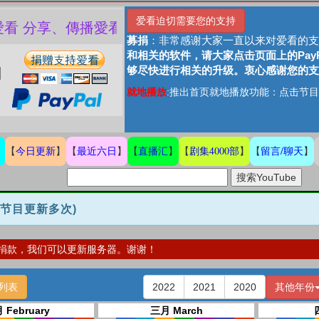
爱看迫切需要您的支持
看 分享、傳播愛看 ❤️
募捐
：非常感谢大家一直以来对爱看的支
和相关的软件，请大家点击页面上的Pay
够尽快进行相关的升级。衷心感谢您的支
就地播放
:推出首页就地播放功能：点击节目
今日更新
最近六日
直播汇
剧集4000部
留言/聊天
】
【
】
【
】
【
】
【
】
【
】
数节目更新多次)
捐款，我们可以更新服务器。谢谢！
列表
2022
2021
2020
其他年份
 February
三月 March