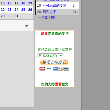
15
16
17
18
19
19
不可思议的爱情
6
22
23
24
25
26
20
阳光之下
34
29
30
31
-->>
全部剧集
愛看
需要您的支持
选择金额点击捐赠支持
您的支持
愛看
動力