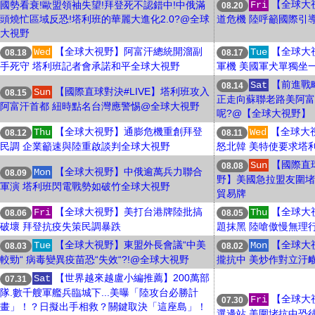
【全球大
國勢看衰!歐盟領袖失望!拜登死不認錯中!中俄滿
Fri
08.20
頭燒忙區域反恐!塔利班的華麗大進化2.0?@全球
道危機 陸呼籲國際引
大視野
【全球大視野】阿富汗總統開溜副
【全球大
Wed
Tue
08.18
08.17
手死守 塔利班記者會承諾和平全球大視野
軍機 美國軍犬單獨坐
【前進戰
Sat
08.14
【國際直球對決#LIVE】塔利班攻入
Sun
08.15
正走向蘇聯老路美阿富
阿富汗首都 紐時點名台灣應警惕@全球大視野
呢?@【全球大視野】
【全球大視野】通膨危機重創拜登
【全球大
Thu
Wed
08.12
08.11
民調 企業籲速與陸重啟談判全球大視野
怒北韓 美特使要求塔
【國際直
Sun
08.08
【全球大視野】中俄逾萬兵力聯合
Mon
08.09
野】美國急拉盟友圍堵大
軍演 塔利班閃電戰勢如破竹全球大視野
貿易牌
【全球大視野】美打台港牌陸批搞
【全球大
Fri
Thu
08.06
08.05
破壞 拜登抗疫失策民調暴跌
題抹黑 陸嗆傲慢無理
【全球大視野】東盟外長會議“中美
【全球大
Tue
Mon
08.03
08.02
較勁“ 病毒變異疫苗恐“失效“?!@全球大視野
攏抗中 美炒作對立汙
【世界越來越盧小編推薦】200萬部
Sat
07.31
隊.數千艘軍艦兵臨城下...美曝「陸攻台必勝計
【全球大
Fri
07.30
畫」！？日擬出手相救？關鍵取決「這座島」！
選邊站 美圍堵抗中恐