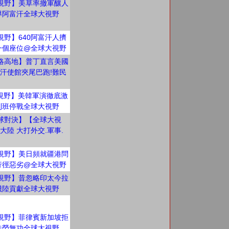
視野】美草率撤軍釀人
導阿富汗全球大視野
視野】640阿富汗人擠
一個座位@全球大視野
略高地】普丁直言美國
汗使館夾尾巴跑!難民
視野】美韓軍演徹底激
利班停戰全球大視野
球對決】【全球大視
陸 大打外交.軍事.
視野】美日頻就疆港問
行徑惡劣@全球大視野
視野】昔忽略印太今拉
衊陸貢獻全球大視野
視野】菲律賓新加坡拒
徒勞無功全球大視野