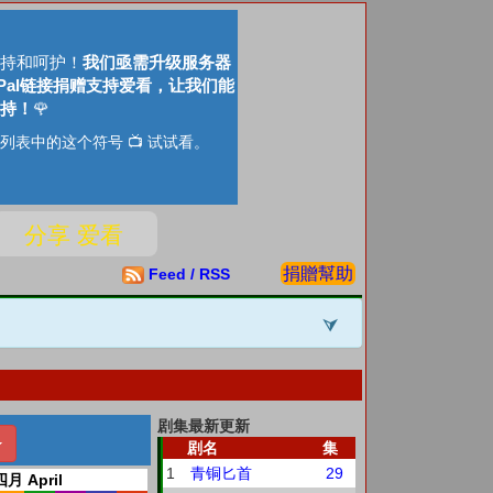
持和呵护！
我们亟需升级服务器
Pal链接捐赠支持爱看，让我们能
持！
🌹
列表中的这个符号 📺 试试看。
分享 爱看
捐贈幫助
Feed / RSS
剧集最新更新
剧名
集
1
青铜匕首
29
四月 April