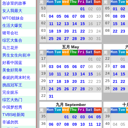
周
Mon
Tue
Wed
Thu
Fri
Sat
Sun
周
Mon
Tue
急诊室的故事
53
01
02
03
05
01
02
女人我最大
01
04
05
06
07
08
09
10
06
08
09
WTO姐妹会
02
11
12
13
14
15
16
17
07
15
16
生活大爆笑
03
18
19
20
21
22
23
24
08
22
23
猪哥会社
04
25
26
27
28
29
30
31
综艺大集合
五月 May
六
马兰花开
周
Mon
Tue
Wed
Thu
Fri
Sat
Sun
周
Mon
Tue
男生女生向前冲
17
01
02
22
01
好看中国蓝
18
03
04
05
06
07
08
09
23
07
08
美食好简单
19
10
11
12
13
14
15
16
24
14
15
春妮的周末时光
20
17
18
19
20
21
22
23
25
21
22
挑战冠军王
21
24
25
26
27
28
29
30
26
28
29
完全娱乐
22
31
综艺大热门
九月 September
十月
中国梦想秀
周
Mon
Tue
Wed
Thu
Fri
Sat
Sun
周
Mon
Tue
TVBS哈新闻
35
01
02
03
04
05
39
非诚勿扰
36
06
07
08
09
10
11
12
40
04
05