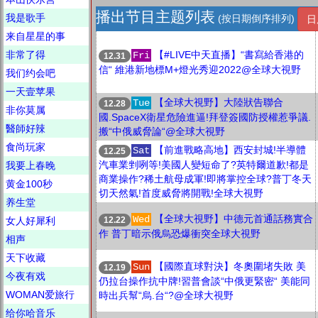
播出节目主题列表
我是歌手
(按日期倒序排列)
日
来自星星的事
非常了得
【#LIVE中天直播】“書寫給香港的
Fri
12.31
信“ 維港新地標M+燈光秀迎2022@全球大視野
我们约会吧
一天壹苹果
【全球大視野】大陸狀告聯合
Tue
12.28
非你莫属
國.SpaceX衛星危險進逼!拜登簽國防授權惹爭議.
醫師好辣
搬“中俄威脅論“@全球大視野
食尚玩家
【前進戰略高地】西安封城!半導體
Sat
12.25
汽車業剉咧等!美國人變短命了?英特爾道歉!都是
我要上春晚
商業操作?稀土航母成軍!即將掌控全球?普丁冬天
黄金100秒
切天然氣!首度威脅將開戰!全球大視野
养生堂
【全球大視野】中德元首通話務實合
Wed
12.22
女人好犀利
作 普丁暗示俄烏恐爆衝突全球大視野
相声
天下收藏
【國際直球對決】冬奧圍堵失敗 美
Sun
12.19
今夜有戏
仍拉台操作抗中牌!習普會談“中俄更緊密“ 美能同
WOMAN爱旅行
時出兵幫“烏.台“?@全球大視野
给你哈音乐