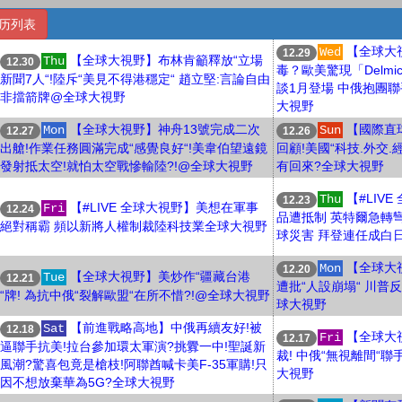
历列表
【全球大
Wed
12.29
【全球大視野】布林肯籲釋放“立場
Thu
12.30
毒？歐美驚現「Delmi
新聞7人“!陸斥“美見不得港穩定“ 趙立堅:言論自由
談1月登場 中俄抱團
非擋箭牌@全球大視野
大視野
【全球大視野】神舟13號完成二次
【國際直球
Mon
Sun
12.27
12.26
出艙!作業任務圓滿完成“感覺良好“!美韋伯望遠鏡
回顧!美國“科技.外交.
發射抵太空!就怕太空戰慘輸陸?!@全球大視野
有回來?全球大視野
【#LIV
Thu
12.23
【#LIVE 全球大視野】美想在軍事
Fri
12.24
品遭抵制 英特爾急轉彎
絕對稱霸 頻以新將人權制裁陸科技業全球大視野
球災害 拜登連任成白
【全球大
Mon
12.20
【全球大視野】美炒作“疆藏台港
Tue
12.21
遭批“人設崩塌“ 川普
“牌! 為抗中俄“裂解歐盟“在所不惜?!@全球大視野
球大視野
【前進戰略高地】中俄再續友好!被
Sat
12.18
【全球大
Fri
12.17
逼聯手抗美!拉台參加環太軍演?挑釁一中!聖誕新
裁! 中俄“無視離間“
風潮?驚喜包竟是槍枝!阿聯酋喊卡美F-35軍購!只
大視野
因不想放棄華為5G?全球大視野