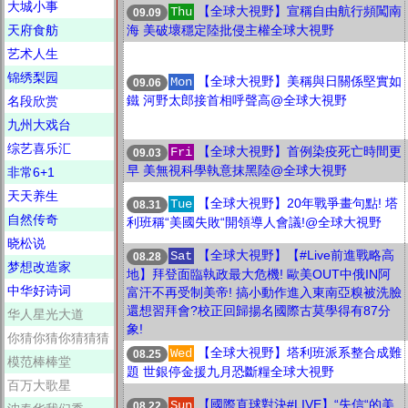
大城小事
【全球大視野】宣稱自由航行頻闖南
Thu
09.09
天府食舫
海 美破壞穩定陸批侵主權全球大視野
艺术人生
锦绣梨园
【全球大視野】美稱與日關係堅實如
Mon
09.06
鐵 河野太郎接首相呼聲高@全球大視野
名段欣赏
九州大戏台
综艺喜乐汇
【全球大視野】首例染疫死亡時間更
Fri
09.03
早 美無視科學執意抹黑陸@全球大視野
非常6+1
天天养生
【全球大視野】20年戰爭畫句點! 塔
Tue
08.31
自然传奇
利班稱“美國失敗“開領導人會議!@全球大視野
晓松说
【全球大視野】【#Live前進戰略高
Sat
08.28
梦想改造家
地】拜登面臨執政最大危機! 歐美OUT中俄IN阿
中华好诗词
富汗不再受制美帝! 搞小動作進入東南亞糗被洗臉
還想習拜會?校正回歸揚名國際古莫學得有87分
华人星光大道
象!
你猜你猜你猜猜猜
【全球大視野】塔利班派系整合成難
Wed
08.25
模范棒棒堂
題 世銀停金援九月恐斷糧全球大視野
百万大歌星
【國際直球對決#LIVE】“失信“的美
Sun
08.22