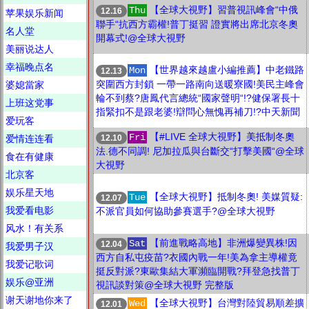
【全球大視野】習普視訊峰會“中俄
Thu
12.16
苹果娱乐新闻
聯手“抗西方霸權!普丁挺習 證實將出席北京冬奧
名人堂
開幕式!@全球大視野
美丽说达人
幸福晚点名
【世界越來越盧小編推薦】中老鐵路
Mon
12.13
突圍西方封鎖 一帶一路南向送暖寮國!美民主峰會
婆媳當家
輪不到蔡?唐鳳代言總統“國家聲明“!?健保署長十
上班这党事
指緊扣不是跟老婆!辯問心無愧再補刀!?中天新聞
爱玩客
【#LIVE 全球大視野】美抵制冬奧
Fri
12.10
爱情连连看
法.德不同調! 尼加拉瓜與台斷交“打擊美國“@全球
食在有健康
大視野
北京客
娱乐星天地
【全球大視野】抵制冬奧! 美媒質疑:
Tue
12.07
我爱看电影
不派官員如何協助參賽選手?@全球大視野
风水！有关系
【前進戰略高地】非洲爆變異株!因
Sat
12.04
我爱男子汉
西方自私屯疫苗?衣國內戰一年!美為拿主導權竟
我爱记歌词
挺反對派?東歐集結大軍瀕臨開戰?拜登急找普丁
娱乐@亚洲
視訊談對策@全球大視野 完整版
谢天谢地你来了
【全球大視野】台灣對陸貿易順差擴
Wed
12.01