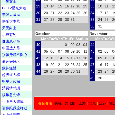
一袋女王
29
13
14
15
16
17
18
19
33
10
11
1
CCTV星光大道
30
20
21
22
23
24
25
26
34
17
18
1
讚聲大國民
31
27
28
29
30
31
35
24
25
2
快乐大本营
36
31
天天向上
October
November
小燕有约
Mon
Tue
Wed
Thu
Fri
Sat
Sun
Mon
Tue
We
健康总动员
40
01
02
03
04
44
中国达人秀
41
05
06
07
08
09
10
11
45
02
03
0
別讓身體不開心
42
12
13
14
15
16
17
18
46
09
10
1
命运好好玩
43
19
20
21
22
23
24
25
47
16
17
1
瘋神無雙
44
26
27
28
29
30
31
48
23
24
2
超级红人榜
49
30
明星大侦探
消費情報讚
娱乐急先锋
小明星大跟班
各台春晚:
央视
|
文化部
|
上海
|
北京
|
江苏
|
浙
请你跟我这样过
本山快乐营