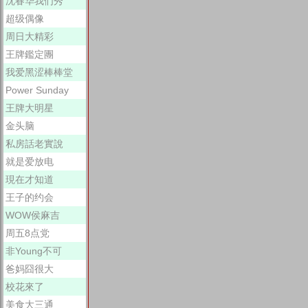
沈春华我们秀
超级偶像
周日大精彩
王牌鑑定團
我爱黑涩棒棒堂
Power Sunday
王牌大明星
金头脑
私房話老實說
就是爱放电
現在才知道
王子的约会
WOW侯麻吉
周五8点党
非Young不可
爸妈囧很大
校花來了
美食大三通