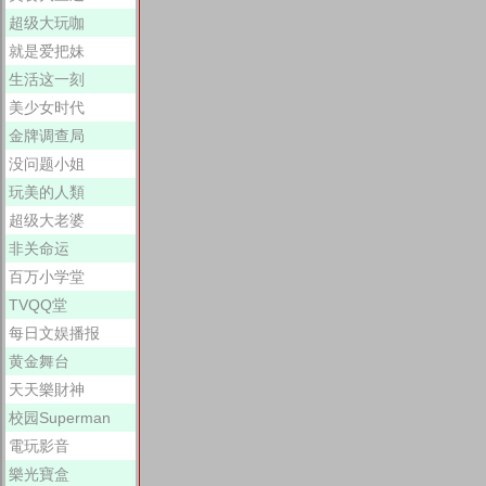
超级大玩咖
就是爱把妹
生活这一刻
美少女时代
金牌调查局
没问题小姐
玩美的人類
超级大老婆
非关命运
百万小学堂
TVQQ堂
每日文娱播报
黄金舞台
天天樂財神
校园Superman
電玩影音
樂光寶盒