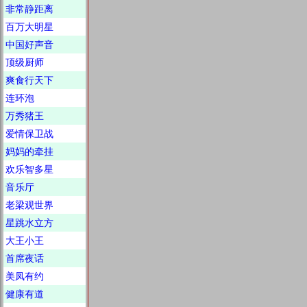
非常静距离
百万大明星
中国好声音
顶级厨师
爽食行天下
连环泡
万秀猪王
爱情保卫战
妈妈的牵挂
欢乐智多星
音乐厅
老梁观世界
星跳水立方
大王小王
首席夜话
美凤有约
健康有道