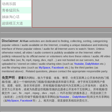
动画乐园
青春猛回头
姊妹淘心话
超级模王大道
Disclaimer
:
AI Kan
websites are dedicated to finding, collecting, sorting, categorizing
popular videos / audio available on the Internet, creating a unique database and indexing
interface of these popular videos / audio for all Internet users to watch / listen. Unless
otherwise noted, all video / audio content is publicly available on the Internet: either
publicly released by its official owner or volunteers who love these videos / audio. All video
/ audio files (avi, flv, mp4, mpeg, divx, mp3 ...) are not hosted on our servers, but
uploaded to / stored on video / audio sharing sites (such as
Youtube
,
DailyMotion
etc.)
and file sharing sites (such as
MySpace
,
Facebook
etc.) by the third parties (as
mentioned above) . Related questions, please contact the appropriate responsible party.
免责声明
：
爱看
系列网站，致力于搜索、收集、整理、分类互联网上公开发布的热门视
频/音频，建立一个独特的热门视频/音频的数据库和索引界面，便于所有互联网用户查
找、观看、收听。除非另有说明，所有视频/音频内容均为互联网上公开发布的： 或者为
其官方公开发布，或者为热爱这些视频/音频的志愿者公开发布于互联网上。所有视频/音
频文件（avi，flv，mp4，mpeg，divx，mp3...）均不在我们的服务器上，而是由第三方
（如前述）上传至/存储于视频/音频共享网站(如
Youtube
，
DailyMotion
等)和文件共享网站
（如
MySpace
,
Facebook
等）上。相关问题，请直接联系相应的责任方。