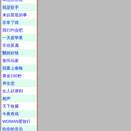
我是歌手
来自星星的事
非常了得
我们约会吧
一天壹苹果
非你莫属
醫師好辣
食尚玩家
我要上春晚
黄金100秒
养生堂
女人好犀利
相声
天下收藏
今夜有戏
WOMAN爱旅行
给你哈音乐