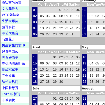
急诊室的故事
Mon
Tue
Wed
Thu
Fri
Sat
Sun
Mon
Tue
We
女人我最大
01
01
02
03
04
05
WTO姐妹会
02
05
06
07
08
09
10
11
06
02
03
0
生活大爆笑
03
12
13
14
15
16
17
18
07
09
10
1
猪哥会社
04
19
20
21
22
23
24
25
08
16
17
1
综艺大集合
05
26
27
28
29
30
31
09
23
24
2
马兰花开
男生女生向前冲
April
May
好看中国蓝
Mon
Tue
Wed
Thu
Fri
Sat
Sun
Mon
Tue
We
14
01
02
03
04
05
18
美食好简单
15
06
07
08
09
10
11
12
19
04
05
0
春妮的周末时光
16
13
14
15
16
17
18
19
20
11
12
1
挑战冠军王
17
20
21
22
23
24
25
26
21
18
19
2
完全娱乐
18
27
28
29
30
22
25
26
2
综艺大热门
中国梦想秀
July
August
Mon
Tue
Wed
Thu
Fri
Sat
Sun
Mon
Tue
We
TVBS哈新闻
27
01
02
03
04
05
31
非诚勿扰
28
06
07
08
09
10
11
12
32
03
04
0