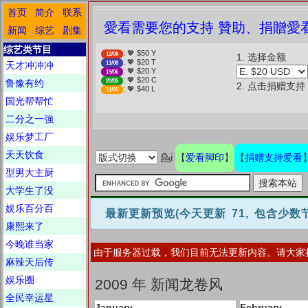
首页
简介
联系
❤️ 愛看需要您的支持 贊助、捐贈愛看
新闻
综艺
剧集
综艺类节目
: 💖 $50 Y
12/08
1. 选择金额
: 💖 $20 T
天才冲冲冲
11/08
: 💖 $20 Y
19/06
: 💖 $20 C
鲁豫有约
20/05
2. 点击捐赠支持
: 💖 $40 L
11/05
国光帮帮忙
二分之一強
娱乐梦工厂
天天饮食
爱看脚印
捐赠支持爱看
💁ℹ
【
】
【
型男大主厨
大学生了没
娱乐百分百
最新更新预览
(今天更新 71, 包含少
康熙来了
今晚谁当家
由于服务器过载，我们目前无法更新内容。请大家
麻辣天后传
娱乐圈
2009 年 新闻龙卷风
全民幸运星
January
February