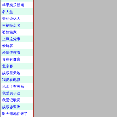
苹果娱乐新闻
名人堂
美丽说达人
幸福晚点名
婆媳當家
上班这党事
爱玩客
爱情连连看
食在有健康
北京客
娱乐星天地
我爱看电影
风水！有关系
我爱男子汉
我爱记歌词
娱乐@亚洲
谢天谢地你来了