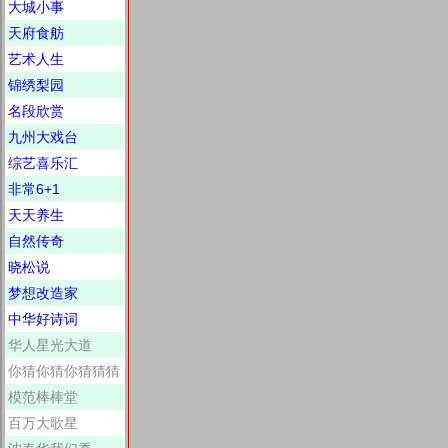
大城小事
天府食舫
艺术人生
锦绣梨园
名段欣赏
九州大戏台
综艺喜乐汇
非常6+1
天天养生
自然传奇
晓松说
梦想改造家
中华好诗词
华人星光大道
你猜你猜你猜猜猜
模范棒棒堂
百万大歌星