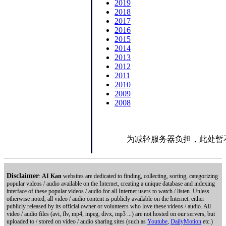
2019
2018
2017
2016
2015
2014
2013
2012
2011
2010
2009
2008
为减轻服务器负担，此处暂
Disclaimer
:
AI Kan
websites are dedicated to finding, collecting, sorting, categorizing
popular videos / audio available on the Internet, creating a unique database and indexing
interface of these popular videos / audio for all Internet users to watch / listen. Unless
otherwise noted, all video / audio content is publicly available on the Internet: either
publicly released by its official owner or volunteers who love these videos / audio. All
video / audio files (avi, flv, mp4, mpeg, divx, mp3 ...) are not hosted on our servers, but
uploaded to / stored on video / audio sharing sites (such as
Youtube
,
DailyMotion
etc.)