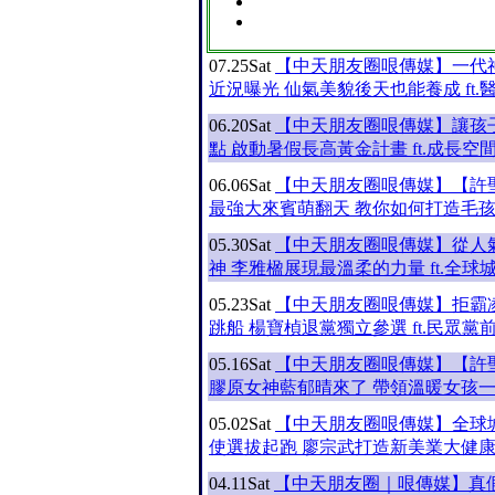
07.25
Sat
【中天朋友圈哏傳媒】一代
近況曝光 仙氣美貌後天也能養成 ft.
06.20
Sat
【中天朋友圈哏傳媒】讓孩
點 啟動暑假長高黃金計畫 ft.成長空
06.06
Sat
【中天朋友圈哏傳媒】【許
最強大來賓萌翻天 教你如何打造毛
05.30
Sat
【中天朋友圈哏傳媒】從人
神 李雅楹展現最溫柔的力量 ft.全球
05.23
Sat
【中天朋友圈哏傳媒】拒霸
跳船 楊寶楨退黨獨立參選 ft.民眾黨
05.16
Sat
【中天朋友圈哏傳媒】【許
膠原女神藍郁晴來了 帶領溫暖女孩
05.02
Sat
【中天朋友圈哏傳媒】全球
使選拔起跑 廖宗武打造新美業大健康
04.11
Sat
【中天朋友圈｜哏傳媒】真