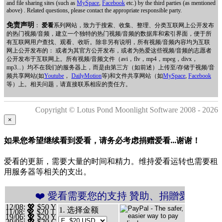
and file sharing sites (such as
MySpace
,
Facebook
etc.) by the third parties (as mentioned
above) . Related questions, please contact the appropriate responsible party.
免责声明
：
爱看
系列网站，致力于搜索、收集、整理、分类互联网上公开发布
的热门视频/音频，建立一个独特的热门视频/音频的数据库和索引界面，便于所
有互联网用户查找、观看、收听。除非另有说明，所有视频/音频内容均为互联
网上公开发布的： 或者为其官方公开发布，或者为热爱这些视频/音频的志愿者
公开发布于互联网上。所有视频/音频文件（avi，flv，mp4，mpeg，divx，
mp3...）均不在我们的服务器上，而是由第三方（如前述）上传至/存储于视频/音
频共享网站(如
Youtube
，
DailyMotion
等)和文件共享网站（如
MySpace
,
Facebook
等）上。相关问题，请直接联系相应的责任方。
Copyright © Lotus Pond Moonlight Software 2008 - 2026
×
如果您希望继续看到爱看，请务必考虑捐赠爱看...谢谢！
爱看的更新，需要大量的时间和精力。维持爱看运转也需要租
用服务器等相关的支出。
 愛看需要您的支持 贊助、捐贈愛看 分享、傳播愛看 ❤
12/08
: 💖 $50 Y
1. 选择金额
11/08
: 💖 $20 T
19/06
: 💖 $20 Y
20/05
: 💖 $20 C