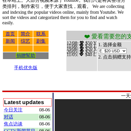
在本站上。大部分视频来源于Youtube。我们只是将其整理分
类排列，制作索引，便于大家查找，观看。 We are collecting
and indexing the popular videos online, mainly from Youtube. We
sort the videos and categorized them for you to find and watch
easily.
首页
简介
联系
❤️ 愛看需要您的支持 贊助、捐
新闻
综艺
剧集
12/08
: 💖 $50 Y
1. 选择金额
11/08
: 💖 $20 T
19/06
: 💖 $20 Y
20/05
: 💖 $20 C
11/05
: 💖 $40 L
捐贈幫助
2. 点击捐赠支持
手机优先版
一天
Latest updates
今日关注
08-06
对话
08-06
焦点访谈
08-06
CCTV新闻节目
08-06