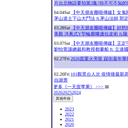
片台北物語要拍第3集?你不可不知的
04.04
Sat
【中天朋友圈哏傳媒】女鬼
茅山道士下山大鬥法 ft.茅山法師 郭
03.28
Sat
【中天朋友圈哏傳媒】好想
美顏 洋蔥式Y型輪廓嘴邊拉皮術 ft.
03.07
Sat
【中天朋友圈哏傳媒】王定
劉怡萱讓總裁和教授都暈船 ft. 立達
02.27
Fri
2026苗栗火旁龍 踩街嘉年
02.20
Fri
101觀景台人次 疫情後最新高
自謝票
更多《一天壹苹果》 >>>
📅
2026
2025
2024
其他年份
2023
2022
2021
2020