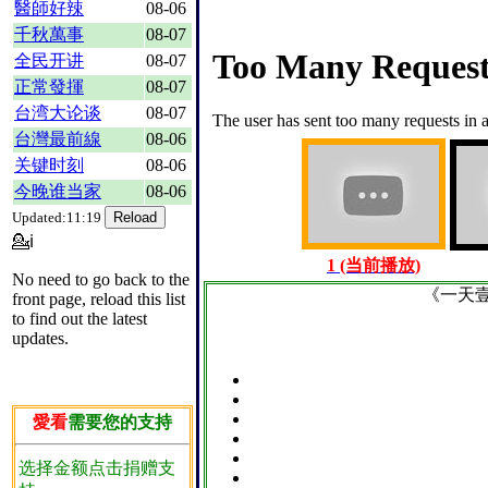
醫師好辣
08-06
千秋萬事
08-07
全民开讲
08-07
正常發揮
08-07
台湾大论谈
08-07
台灣最前線
08-06
关键时刻
08-06
今晚谁当家
08-06
Updated:11:19
💁ℹ
1 (当前播放)
No need to go back to the
《一天
front page, reload this list
to find out the latest
updates.
愛看
需要您的支持
选择金额点击捐赠支