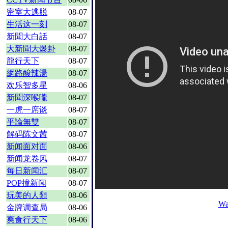
密室大逃脱
08-07
生活这一刻
08-07
新聞大白話
08-07
大新聞大爆卦
08-07
龍行天下
08-07
網路酸辣湯
08-07
欢乐智多星
08-06
新聞深喉嚨
08-07
一虎一席谈
08-07
平論無雙
08-07
解码陈文茜
08-07
新闻面对面
08-06
新闻龙卷风
08-07
每日新闻汇
08-07
POP撞新闻
08-07
玩美的人類
08-06
Wa
金牌调查局
08-06
爽食行天下
08-06