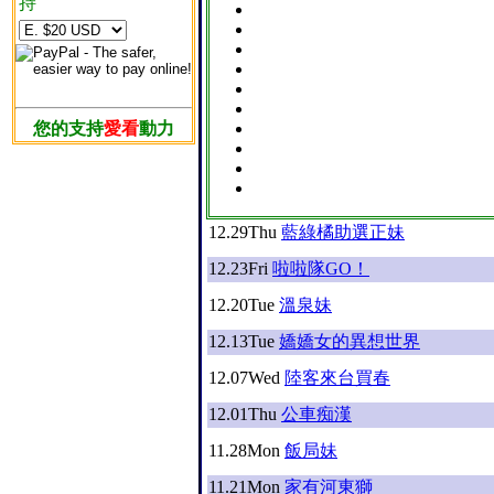
持
您的支持
愛看
動力
12.29
Thu
藍綠橘助選正妹
12.23
Fri
啦啦隊GO！
12.20
Tue
溫泉妹
12.13
Tue
嬌嬌女的異想世界
12.07
Wed
陸客來台買春
12.01
Thu
公車痴漢
11.28
Mon
飯局妹
11.21
Mon
家有河東獅