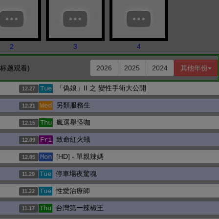
2
3
4
击标题观看)
2026
2025
2024
其他年份
「偽娘」II 之 變性手術大公開
Tue
12.27
另類服務生
Wed
12.21
瘋選舉怪咖
Thu
12.15
致命紅火蟻
Fri
12.09
[HD] - 單親辣媽
Mon
12.05
停車場夜驚魂
Tue
11.29
性愛治療師
Tue
11.22
台灣第一辣椒王
Thu
11.17