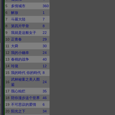
5
多情城市
360
6
解放
1
7
斗羅大陸
7
8
第四片甲骨
8
9
我就是这般女子
22
10
正青春
29
11
大舜
30
12
我的小确幸
24
13
春桃的战争
40
14
玲珑
12
15
我的時代 你的時代
8
武林秘案之美人图
16
24
鉴
17
我心灿烂
35
18
陪你漫步这个世界
46
19
不可思议的爱情
6
20
阳光之下
34