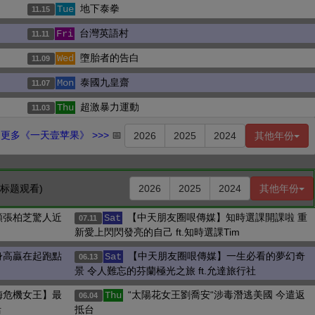
地下泰拳
Tue
11.15
台灣英語村
Fri
11.11
墮胎者的告白
Wed
11.09
泰國九皇齋
Mon
11.07
超激暴力運動
Thu
11.03
更多《一天壹苹果》 >>>
📅
2026
2025
2024
其他年份
击标题观看)
2026
2025
2024
其他年份
顏張柏芝驚人近
【中天朋友圈哏傳媒】知時選課開課啦 重
Sat
07.11
新愛上閃閃發亮的自己 ft.知時選課Tim
身高贏在起跑點
【中天朋友圈哏傳媒】一生必看的夢幻奇
Sat
06.13
景 令人難忘的芬蘭極光之旅 ft.允達旅行社
梅危機女王】最
“太陽花女王劉喬安“涉毒潛逃美國 今遣返
Thu
06.04
活
抵台