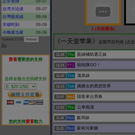
正常發揮
08-07
台湾大论谈
08-07
台灣最前線
08-06
关键时刻
08-06
1 (当前播放)
今晚谁当家
08-06
Updated:13:56
《一天壹苹果》
近期节目列表 (点
💁ℹ
藍綠橘助選正妹
Thu
12.29
愛看
需要您的支持
啦啦隊GO！
Fri
12.23
溫泉妹
Tue
12.20
选择金额点击捐赠支持
嬌嬌女的異想世界
Tue
12.13
陸客來台買春
Wed
12.07
公車痴漢
Thu
12.01
飯局妹
Mon
11.28
您的支持
愛看
動力
家有河東獅
Mon
11.21