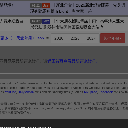
熱鬧登場@
【新北燈會】2026新北燈會開幕！安芝儇
Sun
02.22
現身勁馬奔騰Hi Light，與大家一起
! 賈永婕親自
【中天朋友圈哏傳媒】丙午馬年烽火連天
Sat
02.07
局勢動盪 最神命理師揭密強運吸金大法 ft.
更多《一天壹苹果》 >>>
📅
2026
2025
2024
其他年份
不再显示最新评论总汇。请
返回首页查看最新评论总汇。
pular videos / audio available on the Internet, creating a unique database and indexing interfac
ternet: either publicly released by its official owner or volunteers who love these videos / audio.
h as
Youtube
,
DailyMotion
etc.) and file sharing sites (such as
MySpace
,
Facebook
etc.) by th
/音频，建立一个独特的热门视频/音频的数据库和索引界面，便于所有互联网用户查找、观看
频/音频文件（avi，flv，mp4，mpeg，divx，mp3...）均不在我们的服务器上，
直接联系相应的责任方。