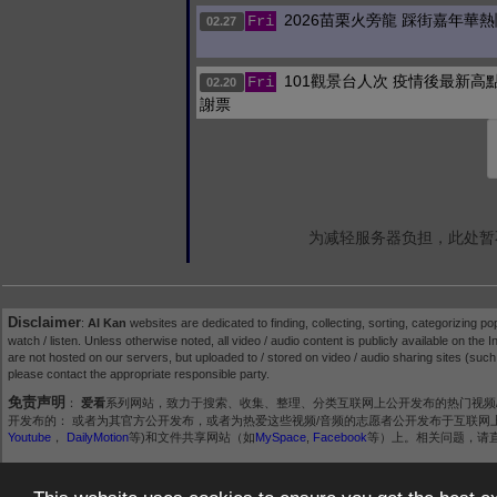
2026苗栗火旁龍 踩街嘉年華
Fri
02.27
101觀景台人次 疫情後最新高點
Fri
02.20
謝票
为减轻服务器负担，此处暂
Disclaimer
:
AI Kan
websites are dedicated to finding, collecting, sorting, categorizing po
watch / listen. Unless otherwise noted, all video / audio content is publicly available on the In
are not hosted on our servers, but uploaded to / stored on video / audio sharing sites (suc
please contact the appropriate responsible party.
免责声明
：
爱看
系列网站，致力于搜索、收集、整理、分类互联网上公开发布的热门视频
开发布的： 或者为其官方公开发布，或者为热爱这些视频/音频的志愿者公开发布于互联网上。所有视
Youtube
，
DailyMotion
等)和文件共享网站（如
MySpace
,
Facebook
等）上。相关问题，请