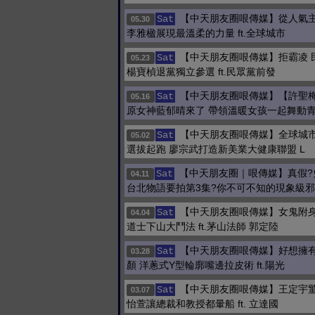
【中天朋友圈哏傳媒】從人氣
Sat
05.30
李雅楹展現最溫柔的力量 ft.全球城市
【中天朋友圈哏傳媒】拒霸凌 
Sat
05.23
楊寶楨退黨獨立參選 ft.民眾黨前發
【中天朋友圈哏傳媒】【許聖
Sat
05.16
原女神藍郁晴來了 帶領溫暖女孩一起舞動
【中天朋友圈哏傳媒】全球城
Sat
05.02
選拔起跑 廖宗武打造新美業大健康聯盟 L
【中天朋友圈｜哏傳媒】真假?
Sat
04.11
台北物語要拍第3集?你不可不知的現象級邪
【中天朋友圈哏傳媒】女鬼附身
Sat
04.04
道士下山大鬥法 ft.茅山法師 郭定陸
【中天朋友圈哏傳媒】好想擁
Sat
03.28
顏 洋蔥式Y型輪廓嘴邊拉皮術 ft.陽光
【中天朋友圈哏傳媒】王定宇驚
Sat
03.07
怡萱讓總裁和教授都暈船 ft. 立達國