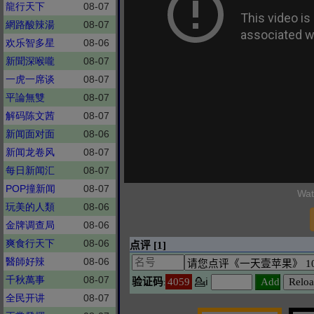
龍行天下
08-07
網路酸辣湯
08-07
欢乐智多星
08-06
新聞深喉嚨
08-07
一虎一席谈
08-07
平論無雙
08-07
解码陈文茜
08-07
新闻面对面
08-06
新闻龙卷风
08-07
每日新闻汇
08-07
POP撞新闻
08-07
Wat
玩美的人類
08-06
金牌调查局
08-06
爽食行天下
08-06
醫師好辣
08-06
千秋萬事
08-07
全民开讲
08-07