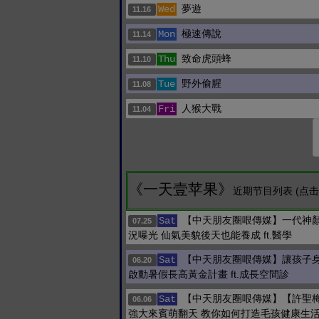
夢遊
Wed
11.16
極速傳說
Mon
11.14
致命虎頭蜂
Thu
11.10
野外偷腥
Tue
11.08
人猴大戰
Fri
11.04
《一天壹苹果》
近期节目列表 (点
【中天朋友圈哏傳媒】一代神
Sat
07.25
況曝光 仙氣美貌後天也能養成 ft.醫學
【中天朋友圈哏傳媒】讓孩子
Sat
06.20
啟動暑假長高黃金計畫 ft.成長空間診
【中天朋友圈哏傳媒】【許聖
Sat
06.06
強大來賓萌翻天 教你如何打造毛孩健康生