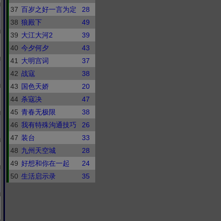
37
百岁之好一言为定
28
38
狼殿下
49
39
大江大河2
39
40
今夕何夕
43
41
大明宫词
37
42
战寇
38
43
国色天娇
20
44
杀寇决
47
45
青春无极限
38
46
我有特殊沟通技巧
26
47
装台
33
48
九州天空城
28
49
好想和你在一起
24
50
生活启示录
35