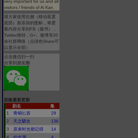
very important for us and all
visitors / friends of Ai Kan.
请大家使用右侧（移动装置
底部）新添加的图标，将爱
看内容分享到FB（脸书），
Twitter推特，G+。微博等20
余社群网络（点绿色Share可
以显示全部）
点击微信扫一扫
分享到朋友圈
剧集最新更新
剧名
集
1
青铜匕首
29
2
天之驕女
136
3
原来时光都记得
14
4
仙女湖
4