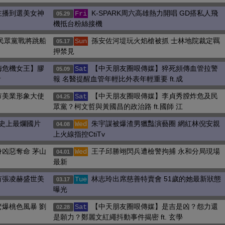
主播到選美女神
K-SPARK周六高雄熱力開唱 GD搭私人飛
Fri
05.29
機抵台粉絲接機
民眾黨戰將跳船
孫安佐河堤玩火焰槍被抓 士林地院裁定羈
Sun
05.17
押禁見
梅危機女王】膠
【中天朋友圈哏傳媒】猝死頻傳血管拉警
Sat
05.09
青
報 名醫提醒血管年輕比外表年輕重要 ft.成
市美業形象大使
【中天朋友圈哏傳媒】李貞秀膛炸危及民
Sat
04.25
眾黨？柯文哲與黃國昌的政治路 ft.國師 江
史上最爛國片
朱宇謀被爆渣男獵豔演藝圈 網紅林倪安親
Wed
04.08
上火線指控CtiTv
凶惡奪命 茅山
王子邱勝翊閃兵遭檢警拘捕 永和分局現場
Wed
04.01
最新
有張凌赫盛世美
林志玲出席慈善特賣會 51歲的她最新狀態
Tue
03.17
曝光
爆桃色風暴 劉
【中天朋友圈哏傳媒】是吉是凶？怨力還
Sat
02.28
是願力？鄭麗文紅繩抖動事件揭密 ft. 玄學