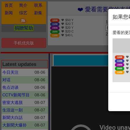
首页
简介
联系
❤️ 愛看需要您的支持 贊助
新闻
综艺
剧集
如果您
: 💖 $50 Y
12/08
1. 选择金额
: 💖 $20 T
11/08
捐贈幫助
: 💖 $20 Y
19/06
: 💖 $20 C
爱看的更
20/05
2. 点击捐赠
: 💖 $40 L
11/05
手机优先版
❤
: 💖
12/08
一
: 💖
11/08
Latest updates
: 💖
19/06
: 💖
20/05
今日关注
08-06
: 💖
11/05
对话
08-06
焦点访谈
08-06
CCTV新闻节目
08-06
密室大逃脱
08-07
生活这一刻
08-07
新聞大白話
08-07
大新聞大爆卦
08-07