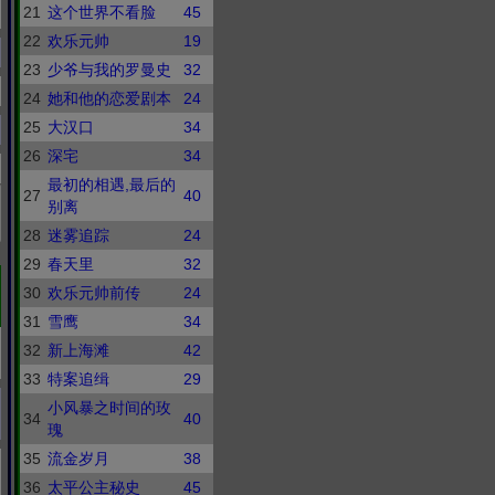
21
这个世界不看脸
45
22
欢乐元帅
19
23
少爷与我的罗曼史
32
24
她和他的恋爱剧本
24
25
大汉口
34
26
深宅
34
最初的相遇,最后的
27
40
别离
28
迷雾追踪
24
29
春天里
32
30
欢乐元帅前传
24
31
雪鹰
34
32
新上海滩
42
33
特案追缉
29
小风暴之时间的玫
34
40
瑰
35
流金岁月
38
36
太平公主秘史
45