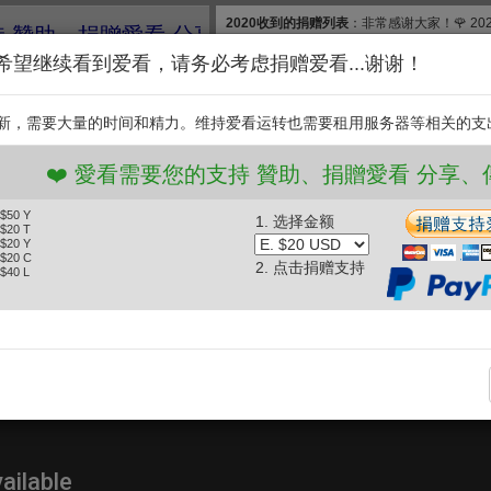
2020收到的捐赠列表
：非常感谢大家！🌹 2
、捐贈愛看 分享、傳播愛看 ❤️
款, 合计$830. 扣除银行费用，净收$777.83
希望继续看到爱看，请务必考虑捐赠爱看...谢谢！
和维护【爱看】，我们需要投入大量的时间和
继续捐赠支持爱看。衷
新，需要大量的时间和精力。维持爱看运转也需要租用服务器等相关的支
支持
️ 愛看需要您的支持 贊助、捐贈愛看 分享、傳播愛看
 $50 Y
1. 选择金额
天壹苹果
愛情騙子 (2011.10.12)
 $20 T
 $20 Y
 $20 C
2. 点击捐赠支持
 $40 L
分