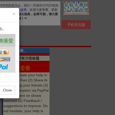
020年到目前为止，我们一共收到大约25笔捐
. 详细清单公布在
这里
，欢迎大家查看。更新
×
资源，
众人拾柴火焰高，如果可能，请大家
心感谢您的支持！
🌹
手机优先版
出。
 ❤️
共有4段视频，
点击显示所有片段标题
享 爱看
We appreciate your help in:
(1) Like Ai Kan (2) Share Ai
Kan among your friends (3)
Close
Make a donation via PayPal
(4) Comment on shows
watched (5) Feedback /
suggestions to improve. Do
not hesitate, your help is