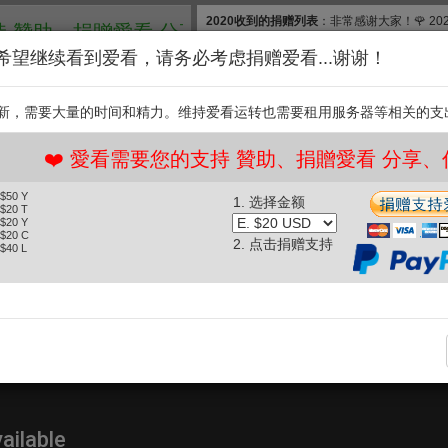
2020收到的捐赠列表
：非常感谢大家！🌹 2
、捐贈愛看 分享、傳播愛看 ❤️
款, 合计$830. 扣除银行费用，净收$777.83
希望继续看到爱看，请务必考虑捐赠爱看...谢谢！
和维护【爱看】，我们需要投入大量的时间和
继续捐赠支持爱看。衷
新，需要大量的时间和精力。维持爱看运转也需要租用服务器等相关的支
支持
️ 愛看需要您的支持 贊助、捐贈愛看 分享、傳播愛看
 $50 Y
1. 选择金额
果
[HD]女生為何要假高潮? (2011.08.22)
 $20 T
 $20 Y
 $20 C
2. 点击捐赠支持
 $40 L