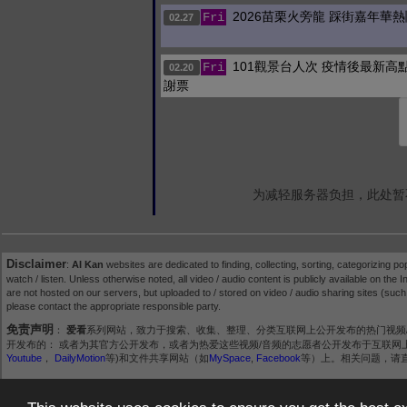
2026苗栗火旁龍 踩街嘉年華
Fri
02.27
101觀景台人次 疫情後最新高點
Fri
02.20
謝票
为减轻服务器负担，此处暂
Disclaimer
:
AI Kan
websites are dedicated to finding, collecting, sorting, categorizing po
watch / listen. Unless otherwise noted, all video / audio content is publicly available on the In
are not hosted on our servers, but uploaded to / stored on video / audio sharing sites (suc
please contact the appropriate responsible party.
免责声明
：
爱看
系列网站，致力于搜索、收集、整理、分类互联网上公开发布的热门视频
开发布的： 或者为其官方公开发布，或者为热爱这些视频/音频的志愿者公开发布于互联网上。所有视
Youtube
，
DailyMotion
等)和文件共享网站（如
MySpace
,
Facebook
等）上。相关问题，请