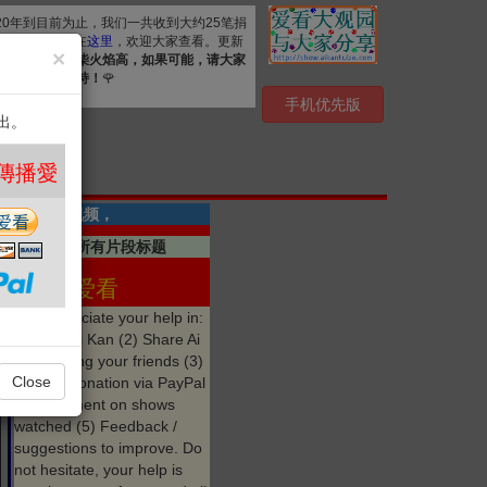
020年到目前为止，我们一共收到大约25笔捐
. 详细清单公布在
这里
，欢迎大家查看。更新
×
资源，
众人拾柴火焰高，如果可能，请大家
心感谢您的支持！
🌹
手机优先版
出。
 ❤️
共有2段视频，
点击显示所有片段标题
参与 爱看
We appreciate your help in:
(1) Like Ai Kan (2) Share Ai
Kan among your friends (3)
Close
Make a donation via PayPal
(4) Comment on shows
watched (5) Feedback /
suggestions to improve. Do
not hesitate, your help is