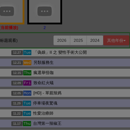
 (当前播放)
2
击标题观看)
2026
2025
2024
其他年份
「偽娘」II 之 變性手術大公開
Tue
12.27
另類服務生
Wed
12.21
瘋選舉怪咖
Thu
12.15
致命紅火蟻
Fri
12.09
[HD] - 單親辣媽
Mon
12.05
停車場夜驚魂
Tue
11.29
性愛治療師
Tue
11.22
台灣第一辣椒王
Thu
11.17