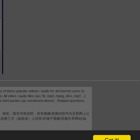
e of these popular videos / audio for all Internet users to
 All video / audio files (avi, flv, mp4, mpeg, divx, mp3 ...)
e third parties (as mentioned above) . Related questions,
、收听。除非另有说明，所有视频/音频内容均为互联网上公
而是由第三方（如前述）上传至/存储于视频/音频共享网站(如