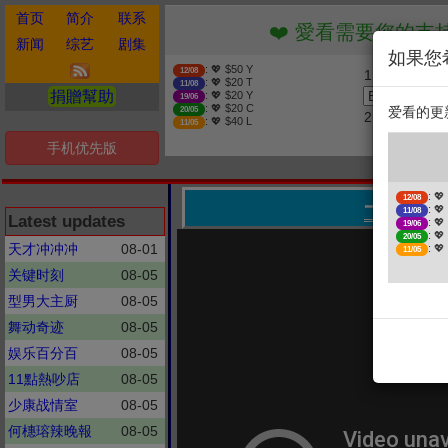
首页
简介
联系
❤️ 愛看需要您的支持 贊助
新闻
综艺
剧集
如果您
: 💖 $50 Y
12/08
1. 选择金额
: 💖 $20 T
11/08
捐贈幫助
: 💖 $20 Y
19/06
: 💖 $20 C
爱看的更
20/05
2. 点击捐赠
: 💖 $40 L
11/05
手机优先版
❤
: 💖
12/08
一天壹苹
: 💖
11/08
Latest updates
: 💖
19/06
: 💖
20/05
天才冲冲冲
08-01
: 💖
11/05
关键时刻
08-05
型男大主厨
08-05
舞动奇迹
08-05
娱乐百分百
08-05
11點熱吵店
08-05
少康战情室
08-05
何橞瑢辣晚報
08-05