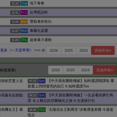
地下泰拳
Tue
11.15
台灣英語村
Fri
11.11
墮胎者的告白
Wed
11.09
泰國九皇齋
Mon
11.07
超激暴力運動
Thu
11.03
更多《一天壹苹果》 >>>
📅
2026
2025
2024
其他年份
击标题观看)
2026
2025
2024
其他年份
顏張柏芝驚人近
【中天朋友圈哏傳媒】知時選課開課啦 重
Sat
07.11
新愛上閃閃發亮的自己 ft.知時選課Tim
身高贏在起跑點
【中天朋友圈哏傳媒】一生必看的夢幻奇
Sat
06.13
景 令人難忘的芬蘭極光之旅 ft.允達旅行社
梅危機女王】最
“太陽花女王劉喬安“涉毒潛逃美國 今遣返
Thu
06.04
活
抵台