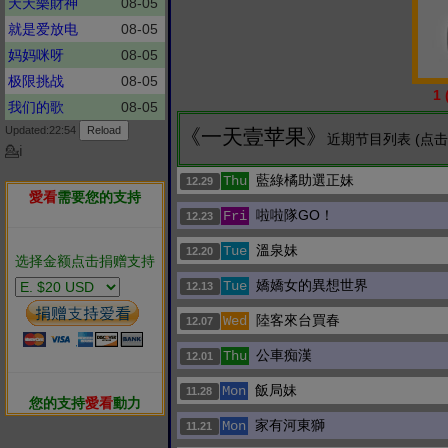
天天樂財神
08-05
就是爱放电
08-05
妈妈咪呀
08-05
极限挑战
08-05
1
我们的歌
08-05
Updated:22:54
《一天壹苹果》
近期节目列表 (点
💁ℹ
藍綠橘助選正妹
Thu
12.29
愛看
需要您的支持
啦啦隊GO！
Fri
12.23
溫泉妹
Tue
12.20
选择金额点击捐赠支持
嬌嬌女的異想世界
Tue
12.13
陸客來台買春
Wed
12.07
公車痴漢
Thu
12.01
飯局妹
Mon
11.28
您的支持
愛看
動力
家有河東獅
Mon
11.21