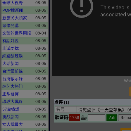
全球大視野
08-05
POP撞新闻
08-05
新庶民大頭家
08-05
頭條開講
08-05
文茜的世界周报
08-04
有話好說
08-05
非诚勿扰
08-05
網路酸辣湯
08-05
大话新闻
08-05
台灣最前線
08-05
台灣啟示錄
08-05
Wat
综艺大热门
08-05
正常發揮
08-05
環球大戰線
08-05
57金钱爆
08-05
挑战新闻
08-05
女人我最大
08-05