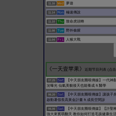
夢遊
Wed
11.16
極速傳說
Mon
11.14
致命虎頭蜂
Thu
11.10
野外偷腥
Tue
11.08
人猴大戰
Fri
11.04
《一天壹苹果》
近期节目列表 (点
【中天朋友圈哏傳媒】一代神
Sat
07.25
況曝光 仙氣美貌後天也能養成 ft.醫學
【中天朋友圈哏傳媒】讓孩子
Sat
06.20
啟動暑假長高黃金計畫 ft.成長空間診
【中天朋友圈哏傳媒】【許聖
Sat
06.06
強大來賓萌翻天 教你如何打造毛孩健康生