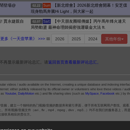
熱鬧登場@
【新北燈會】2026新北燈會開幕！安芝儇
Sun
02.22
現身勁馬奔騰Hi Light，與大家一起
! 賈永婕親自
【中天朋友圈哏傳媒】丙午馬年烽火連天
Sat
02.07
局勢動盪 最神命理師揭密強運吸金大法 ft.
更多《一天壹苹果》 >>>
📅
2026
2025
2024
其他年份
不再显示最新评论总汇。请
返回首页查看最新评论总汇。
pular videos / audio available on the Internet, creating a unique database and indexing interfac
ternet: either publicly released by its official owner or volunteers who love these videos / audio.
h as
Youtube
,
DailyMotion
etc.) and file sharing sites (such as
MySpace
,
Facebook
etc.) by th
/音频，建立一个独特的热门视频/音频的数据库和索引界面，便于所有互联网用户查找、观看
频/音频文件（avi，flv，mp4，mpeg，divx，mp3...）均不在我们的服务器上，
直接联系相应的责任方。