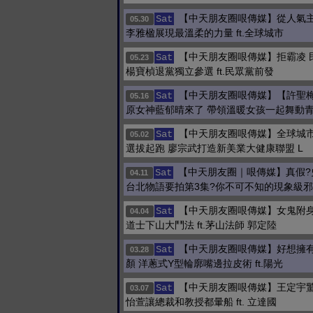
【中天朋友圈哏傳媒】從人氣
Sat
05.30
李雅楹展現最溫柔的力量 ft.全球城市
【中天朋友圈哏傳媒】拒霸凌 
Sat
05.23
楊寶楨退黨獨立參選 ft.民眾黨前發
【中天朋友圈哏傳媒】【許聖
Sat
05.16
原女神藍郁晴來了 帶領溫暖女孩一起舞動
【中天朋友圈哏傳媒】全球城
Sat
05.02
選拔起跑 廖宗武打造新美業大健康聯盟 L
【中天朋友圈｜哏傳媒】真假?
Sat
04.11
台北物語要拍第3集?你不可不知的現象級邪
【中天朋友圈哏傳媒】女鬼附身
Sat
04.04
道士下山大鬥法 ft.茅山法師 郭定陸
【中天朋友圈哏傳媒】好想擁
Sat
03.28
顏 洋蔥式Y型輪廓嘴邊拉皮術 ft.陽光
【中天朋友圈哏傳媒】王定宇驚
Sat
03.07
怡萱讓總裁和教授都暈船 ft. 立達國