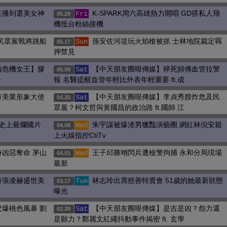
主播到選美女神
K-SPARK周六高雄熱力開唱 GD搭私人飛
Fri
05.29
機抵台粉絲接機
民眾黨戰將跳船
孫安佐河堤玩火焰槍被抓 士林地院裁定羈
Sun
05.17
押禁見
梅危機女王】膠
【中天朋友圈哏傳媒】猝死頻傳血管拉警
Sat
05.09
青
報 名醫提醒血管年輕比外表年輕重要 ft.成
市美業形象大使
【中天朋友圈哏傳媒】李貞秀膛炸危及民
Sat
04.25
眾黨？柯文哲與黃國昌的政治路 ft.國師 江
史上最爛國片
朱宇謀被爆渣男獵豔演藝圈 網紅林倪安親
Wed
04.08
上火線指控CtiTv
凶惡奪命 茅山
王子邱勝翊閃兵遭檢警拘捕 永和分局現場
Wed
04.01
最新
有張凌赫盛世美
林志玲出席慈善特賣會 51歲的她最新狀態
Tue
03.17
曝光
爆桃色風暴 劉
【中天朋友圈哏傳媒】是吉是凶？怨力還
Sat
02.28
是願力？鄭麗文紅繩抖動事件揭密 ft. 玄學