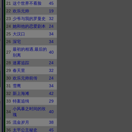
21
这个世界不看脸
45
22
欢乐元帅
19
23
少爷与我的罗曼史
32
24
她和他的恋爱剧本
24
25
大汉口
34
26
深宅
34
最初的相遇,最后的
27
40
别离
28
迷雾追踪
24
29
春天里
32
30
欢乐元帅前传
24
31
雪鹰
34
32
新上海滩
42
33
特案追缉
29
小风暴之时间的玫
34
40
瑰
35
流金岁月
38
36
太平公主秘史
45