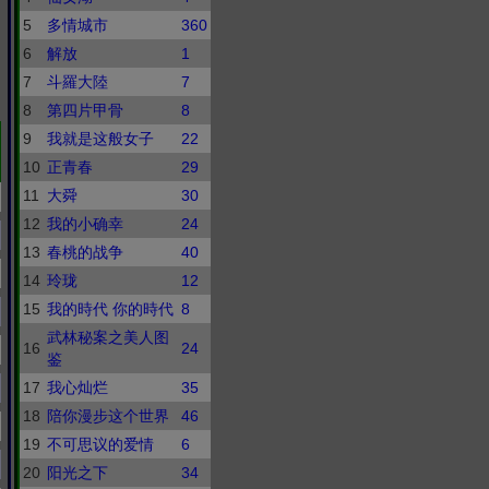
5
多情城市
360
6
解放
1
7
斗羅大陸
7
8
第四片甲骨
8
9
我就是这般女子
22
10
正青春
29
11
大舜
30
12
我的小确幸
24
13
春桃的战争
40
14
玲珑
12
15
我的時代 你的時代
8
武林秘案之美人图
16
24
鉴
17
我心灿烂
35
18
陪你漫步这个世界
46
19
不可思议的爱情
6
20
阳光之下
34