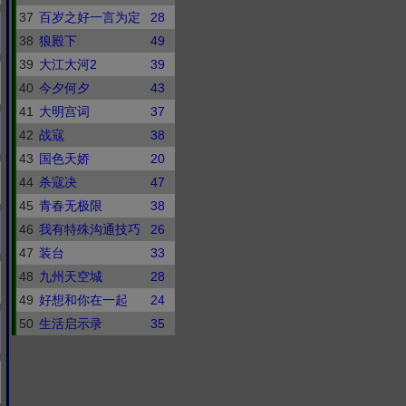
37
百岁之好一言为定
28
38
狼殿下
49
39
大江大河2
39
40
今夕何夕
43
41
大明宫词
37
42
战寇
38
43
国色天娇
20
44
杀寇决
47
45
青春无极限
38
46
我有特殊沟通技巧
26
47
装台
33
48
九州天空城
28
49
好想和你在一起
24
50
生活启示录
35