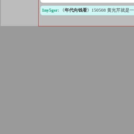
1ny5gsr
: 《
年代向钱看
》150508 黄光芹就是