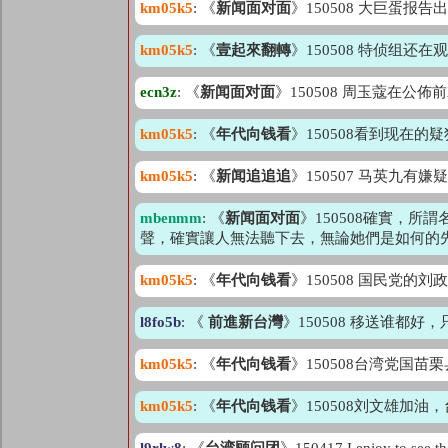
km05k5
: 《
新闻面对面
》150508 大巨蛋
km05k5
: 《
壹起來翻轉
》150508 特侦组
ecn3z
: 《
新闻面对面
》150508 周玉蔻在
km05k5
: 《
年代向钱看
》150508看到现在
km05k5
: 《
新闻追追追
》150507 马英九
mbenmm
: 《
新闻面对面
》150508確實，
聲，確實讓人無法聽下去，無論她們是如何的
km05k5
: 《
年代向钱看
》150508 国民党
l8fo5b
: 《
前進新台灣
》150508 移送谁
km05k5
: 《
年代向钱看
》150508台湾党国
km05k5
: 《
年代向钱看
》150508刘文雄加