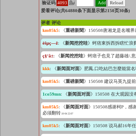
验证码
4093
💁ℹ
:
爱看评论(共64880条下面显示第2150页30条)
评者
评论
km05k5
: 《
重磅新聞
》150508唐湘龙是名
èšµç—ž
: 《
新闻挖挖哇
》蚵痞東拆西拆瞎忙浪費資源..
ç§‘å±
: 《
新闻挖挖哇
》蚵痞子也見了趙藤雄/.意
kkk
: 《
新闻面对面
》肥鳳.口吃結巴怎麼能當名嘴(
km05k5
: 《
重磅新聞
》150508 建议马英
1co59mn
: 《
新闻面对面
》150508 在大观
km05k5
: 《
新闻面对面
》150508感谢柯P
必须翻转
10-04 22:07
km05k5
: 《
新闻面对面
》150508 说马郝