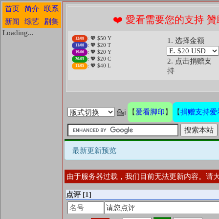
首页
简介
联系
❤️ 愛看需要您的支持 贊助
新闻
综艺
剧集
Loading...
: 💖 $50 Y
12/08
1. 选择金额
: 💖 $20 T
11/08
: 💖 $20 Y
19/06
: 💖 $20 C
20/05
2. 点击捐赠支
: 💖 $40 L
11/05
持
爱看脚印
捐赠支持爱
【
】
【
💁ℹ
最新更新预览
由于服务器过载，我们目前无法更新内容。请
点评
[1]