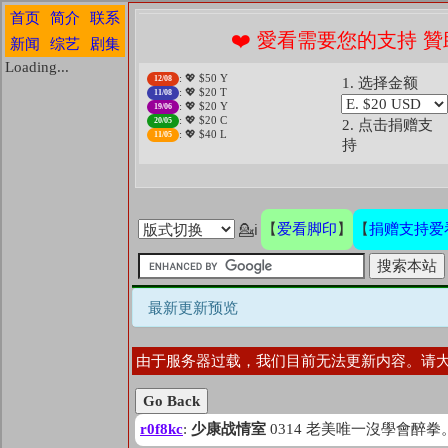
首页
简介
联系
❤️ 愛看需要您的支持 贊
新闻
综艺
剧集
Loading...
: 💖 $50 Y
12/08
1. 选择金额
: 💖 $20 T
11/08
: 💖 $20 Y
19/06
: 💖 $20 C
20/05
2. 点击捐赠支
: 💖 $40 L
11/05
持
爱看脚印
捐赠支持爱
【
】
【
💁ℹ
最新更新预览
由于服务器过载，我们目前无法更新内容。请
Go Back
r0f8kc
:
少康战情室
0314 老美唯一沒學會醉拳