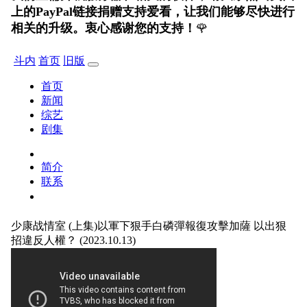
上的PayPal链接捐赠支持爱看，让我们能够尽快进行
相关的升级。衷心感谢您的支持！
🌹
斗内
首页
旧版
首页
新闻
综艺
剧集
简介
联系
少康战情室
(上集)以軍下狠手白磷彈報復攻擊加薩 以出狠
招違反人權？ (2023.10.13)