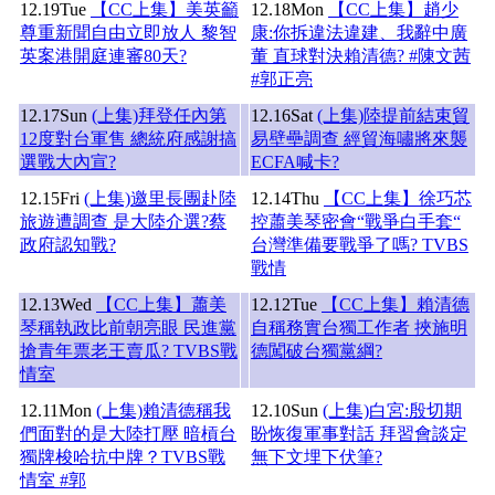
12.19
Tue
【CC上集】美英籲
12.18
Mon
【CC上集】趙少
尊重新聞自由立即放人 黎智
康:你拆違法違建、我辭中廣
英案港開庭連審80天?
董 直球對決賴清德? #陳文茜
#郭正亮
12.17
Sun
(上集)拜登任內第
12.16
Sat
(上集)陸提前結束貿
12度對台軍售 總統府感謝搞
易壁壘調查 經貿海嘯將來襲
選戰大內宣?
ECFA喊卡?
12.15
Fri
(上集)邀里長團赴陸
12.14
Thu
【CC上集】徐巧芯
旅遊遭調查 是大陸介選?蔡
控蕭美琴密會“戰爭白手套“
政府認知戰?
台灣準備要戰爭了嗎? TVBS
戰情
12.13
Wed
【CC上集】蕭美
12.12
Tue
【CC上集】賴清德
琴稱執政比前朝亮眼 民進黨
自稱務實台獨工作者 挾施明
搶青年票老王賣瓜? TVBS戰
德闖破台獨黨綱?
情室
12.11
Mon
(上集)賴清德稱我
12.10
Sun
(上集)白宮:殷切期
們面對的是大陸打壓 暗槓台
盼恢復軍事對話 拜習會談定
獨牌梭哈抗中牌？TVBS戰
無下文埋下伏筆?
情室 #郭