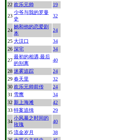
22
欢乐元帅
19
少爷与我的罗曼
23
32
史
她和他的恋爱剧
24
24
本
25
大汉口
34
26
深宅
34
最初的相遇,最后
27
40
的别离
28
迷雾追踪
24
29
春天里
32
30
欢乐元帅前传
24
31
雪鹰
34
32
新上海滩
42
33
特案追缉
29
小风暴之时间的
34
40
玫瑰
35
流金岁月
38