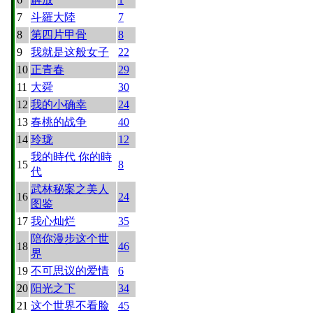
7
斗羅大陸
7
8
第四片甲骨
8
9
我就是这般女子
22
10
正青春
29
11
大舜
30
12
我的小确幸
24
13
春桃的战争
40
14
玲珑
12
我的時代 你的時
15
8
代
武林秘案之美人
16
24
图鉴
17
我心灿烂
35
陪你漫步这个世
18
46
界
19
不可思议的爱情
6
20
阳光之下
34
21
这个世界不看脸
45