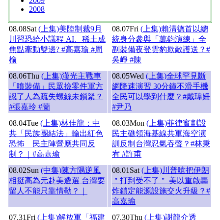
2009
2008
08.08
Sat
(上集)美陸制裁9月
08.07
Fri
(上集)賴清德首以總
川習恐給小議程 AI、稀土成
統身分參與「萬鈞演練」全
焦點牽動雙邊? #高嘉瑜 #周
副裝備夜登雲豹欺敵護送？#
榆
吳崢 #陳
08.06
Thu
(上集)漢光主戰車
08.05
Wed
(上集)全球罕見斷
「噴裝備」民眾撿零件軍方
網降速演習 30分鐘不滑手機
認了人為疏失螺絲未鎖緊？
全民可以學到什麼？#戴瑋姍
#張嘉玲 #蘭
#尹乃
08.04
Tue
(上集)林佳龍：中
08.03
Mon
(上集)菲律賓劃設
共「民族團結法」輸出紅色
民主礁領海基線共軍海空演
恐怖 民主陣營應共同反
訓反制台灣忍氣吞聲？#林秉
制？｜#高嘉瑜
宥 #許甫
08.02
Sun
(中集)陳方隅逆風
08.01
Sat
(上集)川普嗆把伊朗
相挺高為元赴美遴選 台灣要
＂打到受不了＂ 美以重啟轟
留人不能只靠情勒？｜
炸鎖定能源設施交火升級？#
高嘉瑜
07.31
Fri
(上集)解放軍「福建
07.30
Thu
(上集)謝龍介透