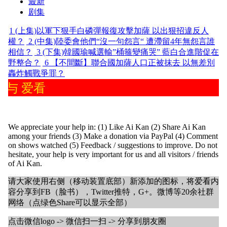
最新
剧集
1
(上集)以軍下狠手白磷彈報復攻擊加薩 以出狠招違反人
權？
2
(中集)陸委會他們“沒一句怨言“ 遭滯留4年無怨言誰
相信？
3
(下集)韓國瑜喊選輸”桶箍變痛哭” 藍白合進階促在
野整合？
6
【不間斷】聯合國加薩人口正被抹去 以無差別
轟炸觸戰爭罪？
参与 爱看
We appreciate your help in: (1) Like Ai Kan (2) Share Ai Kan
among your friends (3) Make a donation via PayPal (4) Comment
on shows watched (5) Feedback / suggestions to improve. Do not
hesitate, your help is very important for us and all visitors / friends
of Ai Kan.
请大家使用右侧（移动装置底部）新添加的图标，将爱看内
容分享到FB（脸书），Twitter推特，G+。微博等20余社群
网络（点绿色Share可以显示全部）
点击微信logo -> 微信扫一扫 -> 分享到朋友圈