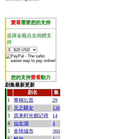
愛看
需要您的支持
选择金额点击捐赠支
持
您的支持
愛看
動力
剧集最新更新
剧名
集
1
青铜匕首
29
2
天之驕女
136
3
原来时光都记得
14
4
仙女湖
4
5
多情城市
360
6
解放
1