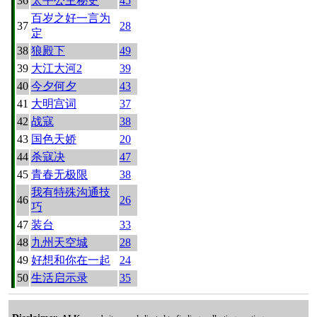
36
太平公主秘史
45
百岁之好一言为
37
28
定
38
狼殿下
49
39
大江大河2
39
40
今夕何夕
43
41
大明宫词
37
42
战寇
38
43
国色天娇
20
44
杀寇决
47
45
青春无极限
38
我有特殊沟通技
46
26
巧
47
装台
33
48
九州天空城
28
49
好想和你在一起
24
50
生活启示录
35