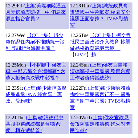
12.29
Fri
(上集)美媒稱陸逼五
12.28
Thu
(上集)總統政見會
月天選前表態挺一中 消息來
遭逢國中生割喉案 校園安全
源直指台官員？
議題正面交鋒？ TVBS戰情
室
12.27
Wed
【CC上集】趙少
12.26
Tue
【CC上集】柯文哲
康保證任內絕不推動統一談
批民進黨政治介入教育 抄襲
判 “現狀“台海新共識？
做品格教育最壞示範 、
【LIVE】趙
12.25
Mon
【不間斷】侯友宜
12.24
Sun
(上集)侯友宜轟賴
稱“中部若贏全台灣都贏“ 六
清德鄙視中華民國 務實台獨
萬人挺侯康決戰中彰投？
工作者值得當總統?
12.23
Sat
(上集)趙少康控貪腐
12.22
Fri
(上集)趙少康嗆賴蕭
成民進黨DNA 綠貪腐、專
掏空中華民國言行不一 國民
政、愛粉味?
黨捍衛中華民國? TVBS戰情
室
12.21
Thu
(上集)賴清德稱中
12.20
Wed
(上集)侯友宜政見
共眼中選總統都是台獨 酸
會攻防鎖定賴清德 砲火對準
侯、柯在選特首?
民進黨?