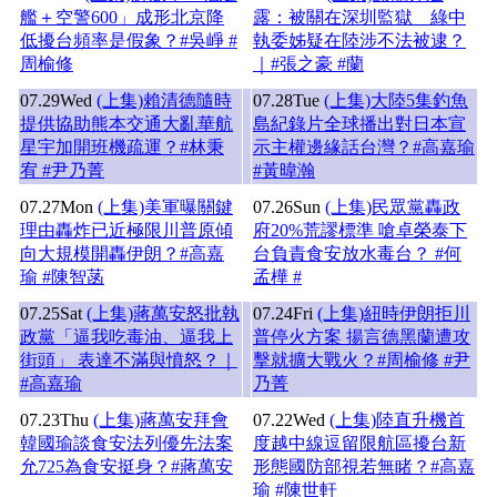
艦＋空警600」成形北京降
露：被關在深圳監獄 綠中
低擾台頻率是假象？#吳崢 #
執委姊疑在陸涉不法被逮？
周榆修
｜#張之豪 #蘭
07.29
Wed
(上集)賴清德隨時
07.28
Tue
(上集)大陸5集釣魚
提供協助熊本交通大亂華航
島紀錄片全球播出對日本宣
星宇加開班機疏運？#林秉
示主權邊緣話台灣？#高嘉瑜
宥 #尹乃菁
#黃暐瀚
07.27
Mon
(上集)美軍曝關鍵
07.26
Sun
(上集)民眾黨轟政
理由轟炸已近極限川普原傾
府20%荒謬標準 嗆卓榮泰下
向大規模開轟伊朗？#高嘉
台負責食安放水毒台？ #何
瑜 #陳智菡
孟樺 #
07.25
Sat
(上集)蔣萬安怒批執
07.24
Fri
(上集)紐時伊朗拒川
政黨「逼我吃毒油、逼我上
普停火方案 揚言德黑蘭遭攻
街頭」 表達不滿與憤怒？｜
擊就擴大戰火？#周榆修 #尹
#高嘉瑜
乃菁
07.23
Thu
(上集)蔣萬安拜會
07.22
Wed
(上集)陸直升機首
韓國瑜談食安法列優先法案
度越中線逗留限航區擾台新
允725為食安挺身？#蔣萬安
形態國防部視若無睹？#高嘉
瑜 #陳世軒