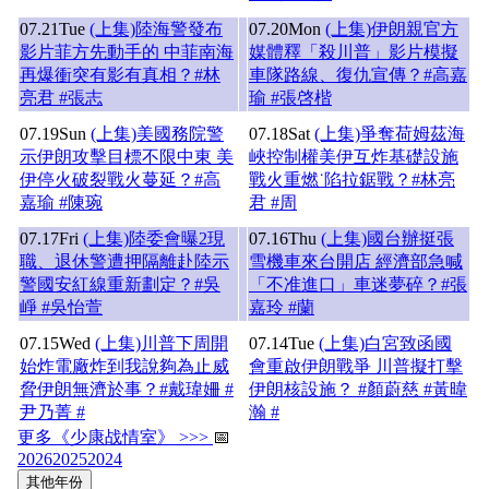
07.21
Tue
(上集)陸海警發布
07.20
Mon
(上集)伊朗親官方
影片菲方先動手的 中菲南海
媒體釋「殺川普」影片模擬
再爆衝突有影有真相？#林
車隊路線、復仇宣傳？#高嘉
亮君 #張志
瑜 #張啓楷
07.19
Sun
(上集)美國務院警
07.18
Sat
(上集)爭奪荷姆茲海
示伊朗攻擊目標不限中東 美
峽控制權美伊互炸基礎設施
伊停火破裂戰火蔓延？#高
戰火重燃˙陷拉鋸戰？#林亮
嘉瑜 #陳琬
君 #周
07.17
Fri
(上集)陸委會曝2現
07.16
Thu
(上集)國台辦挺張
職、退休警遭押隔離赴陸示
雪機車來台開店 經濟部急喊
警國安紅線重新劃定？#吳
「不准進口」車迷夢碎？#張
崢 #吳怡萱
嘉玲 #蘭
07.15
Wed
(上集)川普下周開
07.14
Tue
(上集)白宮致函國
始炸電廠炸到我說夠為止威
會重啟伊朗戰爭 川普擬打擊
脅伊朗無濟於事？#戴瑋姍 #
伊朗核設施？ #顏蔚慈 #黃暐
尹乃菁 #
瀚 #
更多《少康战情室》 >>>
📅
2026
2025
2024
其他年份