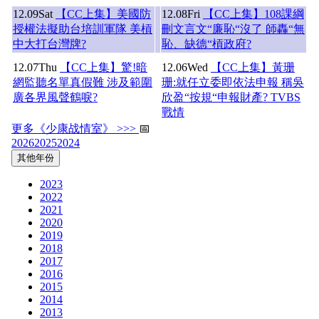
12.09
Sat
【CC上集】美國防
12.08
Fri
【CC上集】108課綱
授權法擬助台培訓軍隊 美槓
刪文言文“廉恥“沒了 師轟“無
中大打台灣牌?
恥、缺德“槓政府?
12.07
Thu
【CC上集】驚!暗
12.06
Wed
【CC上集】黃珊
網監聽名單真假難 涉及範圍
珊:就任立委即依法申報 稱吳
廣各界風聲鶴唳?
欣盈“按規“申報財產? TVBS
戰情
更多《少康战情室》 >>>
📅
2026
2025
2024
其他年份
2023
2022
2021
2020
2019
2018
2017
2016
2015
2014
2013