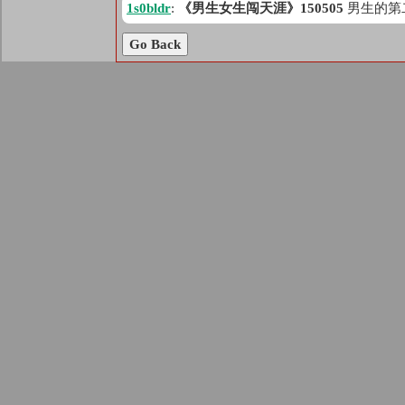
1s0bldr
:
《男生女生闯天涯》150505
男生的第
Go Back