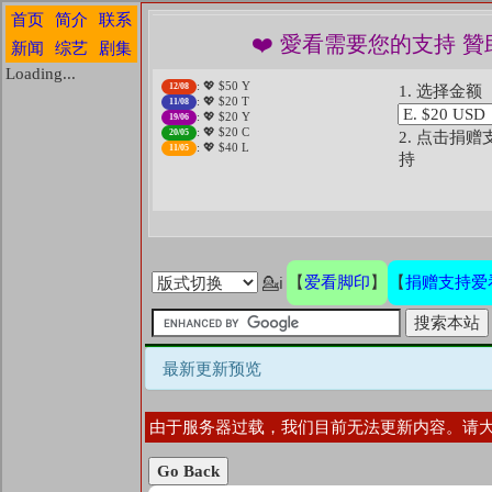
首页
简介
联系
❤️ 愛看需要您的支持 贊
新闻
综艺
剧集
Loading...
: 💖 $50 Y
12/08
1. 选择金额
: 💖 $20 T
11/08
: 💖 $20 Y
19/06
: 💖 $20 C
20/05
2. 点击捐赠
: 💖 $40 L
11/05
持
爱看脚印
捐赠支持爱
【
】
【
💁ℹ
最新更新预览
由于服务器过载，我们目前无法更新内容。请
Go Back