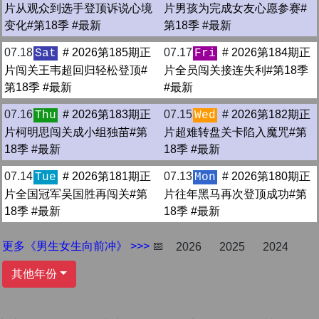
片从观众到选手登顶诉说心境
片男孩为完成女友心愿参赛#
变化#第18季 #最新
第18季 #最新
07.18
# 2026第185期正
07.17
# 2026第184期正
Sat
Fri
片闯关王韦超回归轻松登顶#
片全员闯关接连失利#第18季
第18季 #最新
#最新
07.16
# 2026第183期正
07.15
# 2026第182期正
Thu
Wed
片柯明思闯关成小组独苗#第
片超难转盘关卡陷入魔咒#第
18季 #最新
18季 #最新
07.14
# 2026第181期正
07.13
# 2026第180期正
Tue
Mon
片全国冠军吴国胜再闯关#第
片往年黑马再次登顶成功#第
18季 #最新
18季 #最新
更多《男生女生向前冲》 >>>
📅
2026
2025
2024
其他年份