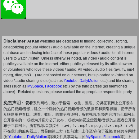
Disclaimer
:
AI Kan
websites are dedicated to finding, collecting, sorting,
categorizing popular videos / audio available on the Internet, creating a unique
database and indexing interface of these popular videos / audio for all Internet
users to watch / listen. Unless otherwise noted, all video / audio content is
publicly available on the Internet: either publicly released by its official owner
or volunteers who love these videos / audio. All video / audio files (avi, flv, mp4,
mpeg, divx, mp3 ...) are not hosted on our servers, but uploaded to / stored on
video / audio sharing sites (such as
Youtube
,
DailyMotion
etc.) and file sharing
sites (such as
MySpace
,
Facebook
etc.) by the third parties (as mentioned
above) . Related questions, please contact the appropriate responsible party.
免责声明
：
爱看
系列网站，致力于搜索、收集、整理、分类互联网上公开发布
的热门视频/音频，建立一个独特的热门视频/音频的数据库和索引界面，便于所有
互联网用户查找、观看、收听。除非另有说明，所有视频/音频内容均为互联网上
公开发布的： 或者为其官方公开发布，或者为热爱这些视频/音频的志愿者公开发
布于互联网上。所有视频/音频文件（avi，flv，mp4，mpeg，divx，mp3...）均
不在我们的服务器上，而是由第三方（如前述）上传至/存储于视频/音频共享网站
(如
Youtube
，
DailyMotion
等)和文件共享网站（如
MySpace
,
Facebook
等）上。