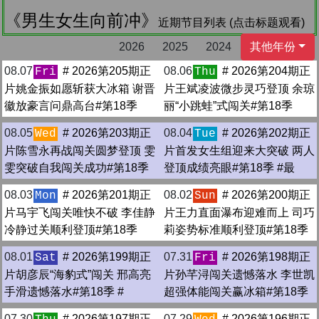
《男生女生向前冲》
近期节目列表 (点击标题观看)
2026
2025
2024
其他年份
08.07
# 2026第205期正
08.06
# 2026第204期正
Fri
Thu
片姚金振如愿斩获大冰箱 谢晋
片王斌凌波微步灵巧登顶 余琼
徽放豪言问鼎高台#第18季
丽“小跳蛙”式闯关#第18季
08.05
# 2026第203期正
08.04
# 2026第202期正
Wed
Tue
片陈雪永再战闯关圆梦登顶 雯
片首发女生组迎来大突破 两人
雯突破自我闯关成功#第18季
登顶成绩亮眼#第18季 #最
08.03
# 2026第201期正
08.02
# 2026第200期正
Mon
Sun
片马宇飞闯关唯快不破 李佳静
片王力直面瀑布迎难而上 司巧
冷静过关顺利登顶#第18季
莉姿势标准顺利登顶#第18季
08.01
# 2026第199期正
07.31
# 2026第198期正
Sat
Fri
片胡彦辰“海豹式”闯关 邢高亮
片孙芊浔闯关遗憾落水 李世凯
手滑遗憾落水#第18季 #
超强体能闯关赢冰箱#第18季
07.30
# 2026第197期正
07.29
# 2026第196期正