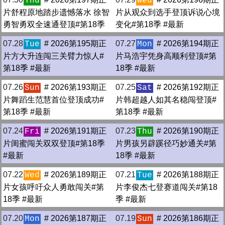
Thu
Wed
片舒程原地踏步遗憾落水 徐智
片从观众到选手登顶诉说心境
勇智勇双全速通登顶#第18季
变化#第18季 #最新
07.28
# 2026第195期正
07.27
# 2026第194期正
Tue
Mon
片方大升连闯三关臂力惊人#
片马浩宇凭身高顺利登顶#第
第18季 #最新
18季 #最新
07.26
# 2026第193期正
07.25
# 2026第192期正
Sun
Sat
片舞蹈生范慧首位登顶成功#
片韩超越人如其名稳闯登顶#
第18季 #最新
第18季 #最新
07.24
# 2026第191期正
07.23
# 2026第190期正
Fri
Thu
片闺蜜闯关双双登顶#第18季
片男孩另辟蹊径巧妙通关#第
#最新
18季 #最新
07.22
# 2026第189期正
07.21
# 2026第188期正
Wed
Tue
片女孩呼吁众人勇敢闯关#第
片李俊杰七登赛道闯关#第18
18季 #最新
季 #最新
07.20
# 2026第187期正
07.19
# 2026第186期正
Mon
Sun