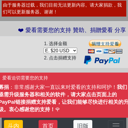
由于服务器过载，我们目前无法更新内容。请大家捐款，我
们可以更新服务器。谢谢！
看需要您的支持 贊助、捐贈愛看 分享、傳播愛看 ❤️
1. 选择金额
2. 点击捐赠支持
爱看迫切需要您的支持
募捐
：非常感谢大家一直以来对爱看的支持和呵护！
我们
亟需升级服务器和相关的软件，请大家点击页面上的
PayPal链接捐赠支持爱看，让我们能够尽快进行相关的
级。衷心感谢您的支持！
🌹
斗内
首页
旧版