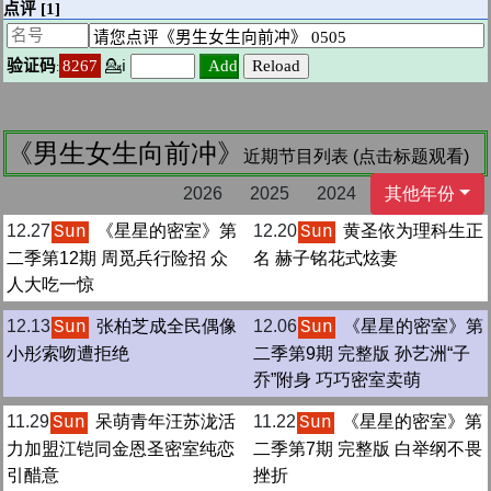
《男生女生向前冲》
近期节目列表 (点击标题观看)
2026
2025
2024
其他年份
12.27
《星星的密室》第
12.20
黄圣依为理科生正
Sun
Sun
二季第12期 周觅兵行险招 众
名 赫子铭花式炫妻
人大吃一惊
12.13
张柏芝成全民偶像
12.06
《星星的密室》第
Sun
Sun
小彤索吻遭拒绝
二季第9期 完整版 孙艺洲“子
乔”附身 巧巧密室卖萌
11.29
呆萌青年汪苏泷活
11.22
《星星的密室》第
Sun
Sun
力加盟江铠同金恩圣密室纯恋
二季第7期 完整版 白举纲不畏
引醋意
挫折