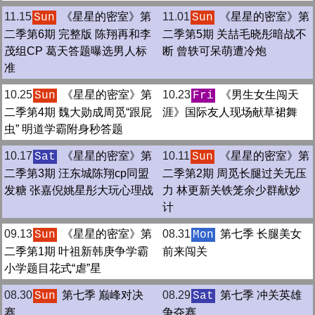
11.15
《星星的密室》第
11.01
《星星的密室》第
Sun
Sun
二季第6期 完整版 陈翔再和李
二季第5期 关喆毛晓彤暗战不
茂组CP 葛天答题曝选男人标
断 曾轶可呆萌遭冷炮
准
10.25
《星星的密室》第
10.23
《男生女生闯天
Sun
Fri
二季第4期 魏大勋成周觅“跟屁
涯》国际友人现场献草裙舞
虫” 明道学霸附身秒答题
10.17
《星星的密室》第
10.11
《星星的密室》第
Sat
Sun
二季第3期 汪东城陈翔cp同盟
二季第2期 周觅长腿过关无压
发糖 张嘉倪姚星彤大玩心理战
力 林更新关铁笼余少群献妙
计
09.13
《星星的密室》第
08.31
第七季 长腿美女
Sun
Mon
二季第1期 叶祖新韩庚争学霸
前来闯关
小学题目花式“虐”星
08.30
第七季 巅峰对决
08.29
第七季 冲关英雄
Sun
Sat
赛
争夺赛