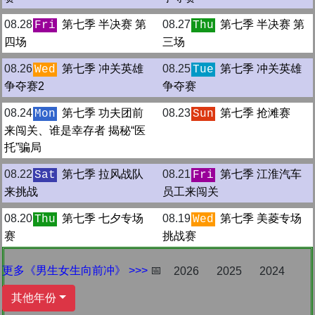
08.28
第七季 半决赛 第
08.27
第七季 半决赛 第
Fri
Thu
四场
三场
08.26
第七季 冲关英雄
08.25
第七季 冲关英雄
Wed
Tue
争夺赛2
争夺赛
08.24
第七季 功夫团前
08.23
第七季 抢滩赛
Mon
Sun
来闯关、谁是幸存者 揭秘“医
托”骗局
08.22
第七季 拉风战队
08.21
第七季 江淮汽车
Sat
Fri
来挑战
员工来闯关
08.20
第七季 七夕专场
08.19
第七季 美菱专场
Thu
Wed
赛
挑战赛
更多《男生女生向前冲》 >>>
📅
2026
2025
2024
其他年份