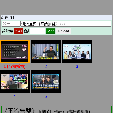
1 (当前播放)
2
3
4
5
《平論無雙》
近期节目列表 (点击标题观看)