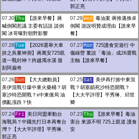
郭正亮
07.30
【誰來早餐】蔣
07.29
毒油案 蔣推邁換卓
Thu
Wed
喊倒閣惹議 主委有話說 談倒
倒閣 游說明贊成理由【誰來早
閣 冰哥曝對朝野影響
餐】
07.28
【2026選舉大車
07.27
725護食安遊行 中
Tue
Mon
拚之吳董神測】蔣萬安725凱
傷綠營 董說「毒油」成26選戰
道一戰封神？跨越濁水溪 復
主軸【誰來早餐】
刻阿扁奇
07.26
【大大總動員】
07.25
美伊再打掀中東混
Sun
Sat
美伊混戰引爆中東火藥桶？胡
戰？胡塞鎖死沙特恐開戰？
塞沙特恐開戰？x中東僵局 油
【大大平評理】平秀琳、邱世
價亂漲跌？快
卿
07.24
美日同盟牽動台
07.23
【誰來早餐】毒油
Fri
Thu
海戰局？中國先打日本再奪台
害台 來源不明 725上凱道 護食
灣？【大大平評理】平秀琳、
安
郭正亮