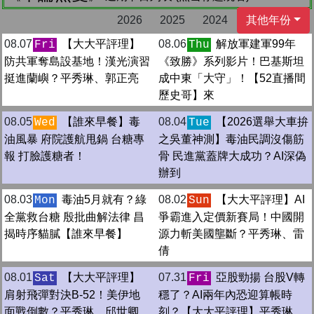
2026
2025
2024
其他年份
08.07
【大大平評理】
08.06
解放軍建軍99年
Fri
Thu
防共軍奪島設基地！漢光演習
《致勝》系列影片！巴基斯坦
挺進蘭嶼？平秀琳、郭正亮
成中東「大守」！【52直播間
歷史哥】來
08.05
【誰來早餐】毒
08.04
【2026選舉大車拚
Wed
Tue
油風暴 府院護航甩鍋 台糖專
之吳董神測】毒油民調沒傷筋
報 打臉護糖者！
骨 民進黨蓋牌大成功？AI深偽
辦到
08.03
毒油5月就有？綠
08.02
【大大平評理】AI
Mon
Sun
全黨救台糖 殷批曲解法律 昌
爭霸進入定價新賽局！中國開
揭時序貓膩【誰來早餐】
源力斬美國壟斷？平秀琳、雷
倩
08.01
【大大平評理】
07.31
亞股勁揚 台股V轉
Sat
Fri
肩射飛彈對決B-52！美伊地
穩了？AI兩年內恐迎算帳時
面戰倒數？平秀琳、邱世卿
刻？【大大平評理】平秀琳、