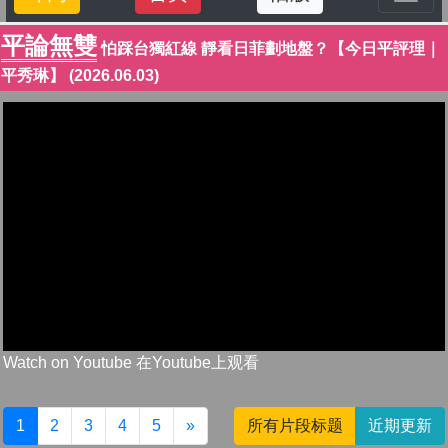
平論無雙
怕踩台獨紅線 靜看日菲劃地盤？【今日平評理｜
平秀琳】 (2026.06.03)
Watch on Youtube 在Youtube上观看
1
2
3
4
5
»
所有片段标题
近期更新