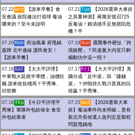
07.22
【誰來早餐】食
07.21
【2026選舉大車拚
Wed
Tue
安會議 政院修法打假球 毒油
之吳董神測】蔣萬安號召725
哪來的？至今未說明
反毒油！賴清德手足無措陷危
機？平
07.20
癌油風暴 府甩鍋
07.19
遇襲事件硬扯「跨
Mon
Sun
蓋牌 北中連線 護民食安！
境鎮壓」？民進黨大內宣只剩
【誰來早餐】
煽動仇中這一招？
07.18
【大大平評理】
07.17
【大大平評理】美
Sat
Fri
中東戰火延燒半導體，油價狂
國分成「反中派」與「賺錢
飆 誰來收拾殘局？平秀琳、
派」？伊朗持久戰川普真的玩
邱世卿
得贏？平秀琳、
07.16
【今日平評理平
07.15
【2026選舉大車
Thu
Wed
秀琳】軍隊外包給保全 食安
拚】毒油事件尚未明確，竟有
外包給業者
新北市長候選人急判定是製程
問題甩鍋地