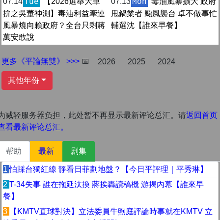
07.14
【2026選舉大車
07.13
毒油風暴擴大 政府
Tue
Mon
拚之吳董神測】毒油利益牽連
甩鍋業者 颱風襲台 卓不做事忙
風暴燒向賴政府？全台只剩蔣
輔選沈【誰來早餐】
萬安敢說
更多《平論無雙》 >>>
📅
2026
2025
2024
其他年份
为减轻服务器负担，此处暂不再显示最新评论总汇。请
返回首页
查看最新评论总汇。
帮助
最新
剧集
1
怕踩台獨紅線 靜看日菲劃地盤？【今日平評理｜平秀琳】
2
T-34失事 誰在拖延汰換 蔣挨轟讀稿機 游揭內幕【誰來早
餐】
3
【KMTV直球對決】立法委員牛煦庭評論時事就在KMTV 立