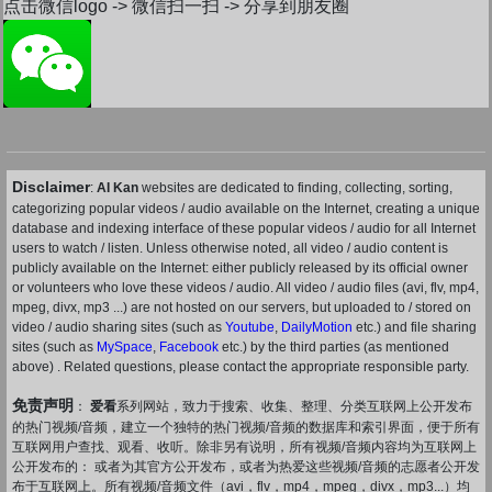
点击微信logo -> 微信扫一扫 -> 分享到朋友圈
Disclaimer
:
AI Kan
websites are dedicated to finding, collecting, sorting,
categorizing popular videos / audio available on the Internet, creating a unique
database and indexing interface of these popular videos / audio for all Internet
users to watch / listen. Unless otherwise noted, all video / audio content is
publicly available on the Internet: either publicly released by its official owner
or volunteers who love these videos / audio. All video / audio files (avi, flv, mp4,
mpeg, divx, mp3 ...) are not hosted on our servers, but uploaded to / stored on
video / audio sharing sites (such as
Youtube
,
DailyMotion
etc.) and file sharing
sites (such as
MySpace
,
Facebook
etc.) by the third parties (as mentioned
above) . Related questions, please contact the appropriate responsible party.
免责声明
：
爱看
系列网站，致力于搜索、收集、整理、分类互联网上公开发布
的热门视频/音频，建立一个独特的热门视频/音频的数据库和索引界面，便于所有
互联网用户查找、观看、收听。除非另有说明，所有视频/音频内容均为互联网上
公开发布的： 或者为其官方公开发布，或者为热爱这些视频/音频的志愿者公开发
布于互联网上。所有视频/音频文件（avi，flv，mp4，mpeg，divx，mp3...）均