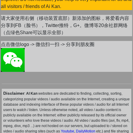
all visitors / friends of Ai Kan.
请大家使用右侧（移动装置底部）新添加的图标，将爱看内容
分享到FB（脸书），Twitter推特，G+。微博等20余社群网络
（点绿色Share可以显示全部）
点击微信logo -> 微信扫一扫 -> 分享到朋友圈
Disclaimer
:
AI Kan
websites are dedicated to finding, collecting, sorting,
categorizing popular videos / audio available on the Internet, creating a unique
database and indexing interface of these popular videos / audio for all Internet
users to watch / listen. Unless otherwise noted, all video / audio content is
publicly available on the Internet: either publicly released by its official owner
or volunteers who love these videos / audio. All video / audio files (avi, flv, mp4,
mpeg, divx, mp3 ...) are not hosted on our servers, but uploaded to / stored on
video / audio sharing sites (such as
Youtube
,
DailyMotion
etc.) and file sharing