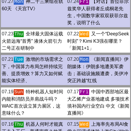
07.27
神二十三乘组在轨
07.24
【对话】首位菲尔
Mon
Fri
60天 《天宫TV》
兹奖华人获得者丘成桐老先
生，中国数学家双双获菲尔兹
奖，说明了什么
07.23
全球最大固体运载
07.22
又一个“DeepSeek
Thu
Wed
火箭远海“首秀” 液体火箭引力
时刻”？Kimi K3强在哪里？
二号正在研制中
「新闻1+1」
07.21
激增的市场需求之
07.20
《新闻直播间》伊
Tue
Mon
下，中国算力布局怎样持续完
朗媒体：伊朗多地遭美军袭
善、提质增效？算力又如何赋
击；基础设施频遭袭，美伊冲
能实体经济、
突正跨越“红线
07.19
特种机器人短时间
07.17
中国中西部地区最
Sun
Fri
内能和消防员并肩战斗吗？
大乙烯产业基地建成 多项技术
WAIC首次设立算力展区，这
填补国内行业空白 中文《新闻
意味什么？
直播间》
07.16
机器人何时才能真
07.15
上海率先布局AI食
Thu
Wed