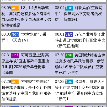
08.05
L3、L4级自动驾
08.04
能吹风的“空调马
Wed
Tue
驶，离我们还有多远？有条件
甲”，保障高温下劳动者的权
自动驾驶和高度自动驾驶，强
益 「新闻1+1」
制性标准是
08.03
“太空水稻”，采
08.01
万亿产业可期！北
Mon
Sat
样！ 《天宫TV》
斗走进日常赋能千行百业 中文
《新闻直播间》
07.31
可可西里上演“高
07.30
美国和沙特袭击伊
Fri
Thu
原生存战” 直击藏羚羊宝宝出
拉克多地民兵武装目标；伊朗
生时刻 2026藏羚羊迁徙季
确认4名革命卫队成员在空袭
《新闻
中死亡；伊拉
07.29
“中国游”“中国购”
07.28
出口多、顺差大不
Wed
Tue
越来越受青睐，是什么让外国
等于产能过剩！商务部就所谓
游客选择了中国？我们的服务
“产能过剩”问题介绍中方立场
如何提质
「新闻1