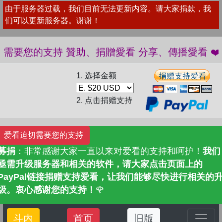
由于服务器过载，我们目前无法更新内容。请大家捐款，我
们可以更新服务器。谢谢！
 愛看需要您的支持 贊助、捐贈愛看 分享、傳播愛看 ❤
1. 选择金额
2. 点击捐赠支持
爱看迫切需要您的支持
募捐
：非常感谢大家一直以来对爱看的支持和呵护！
我们
亟需升级服务器和相关的软件，请大家点击页面上的
PayPal链接捐赠支持爱看，让我们能够尽快进行相关的
级。衷心感谢您的支持！
🌹
斗内
首页
旧版