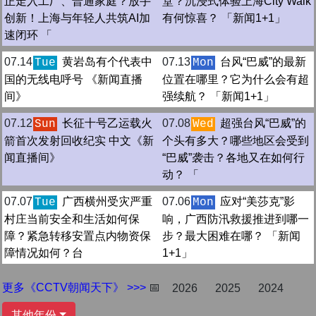
正走入工厂、普通家庭？放手
堂？沉浸式体验上海City Walk
创新！上海与年轻人共筑AI加
有何惊喜？ 「新闻1+1」
速闭环 「
07.14
黄岩岛有个代表中
07.13
台风“巴威”的最新
Tue
Mon
国的无线电呼号 《新闻直播
位置在哪里？它为什么会有超
间》
强续航？ 「新闻1+1」
07.12
长征十号乙运载火
07.08
超强台风“巴威”的
Sun
Wed
箭首次发射回收纪实 中文《新
个头有多大？哪些地区会受到
闻直播间》
“巴威”袭击？各地又在如何行
动？ 「
07.07
广西横州受灾严重
07.06
应对“美莎克”影
Tue
Mon
村庄当前安全和生活如何保
响，广西防汛救援推进到哪一
障？紧急转移安置点内物资保
步？最大困难在哪？ 「新闻
障情况如何？台
1+1」
更多《CCTV朝闻天下》 >>>
📅
2026
2025
2024
其他年份