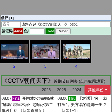
2
3
4
《CCTV朝闻天下》
近期节目列表 (点击标题观看)
2026
2025
2024
其他年份
08.07
开闸放水为胡杨林
08.06
【对话】“刚、就
Fri
Thu
“解渴” 塔里木河生态输水第二
打压”，美方唱的是哪一出？
阶段启动 《新闻直播间》
「新闻1+1」