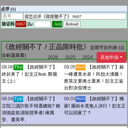
《政經關不了 / 正晶限時批》
近期节目列表 (点
击标题观看)
2026
2025
2024
其他年份
08.06
【政經關不了】
08.05
【政經關不了】蘇
Thu
Wed
終於來了！彭文正feat. 鄭麗
一峰遭查水表！民怨大沸騰！
文 (上）
蔡英文要捲土重來！彭文正返
台對決假博士
08.04
【政經關不了】
08.03
【政經關不了】獨
Tue
Mon
立院三讀詐欺不得選總統? 賴
家! 通緝令竟無人決行！彭文正
清德提前清除競爭者! 蔣萬
可以回家了？
安、蕭美琴、