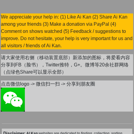
We appreciate your help in: (1) Like Ai Kan (2) Share Ai Kan
among your friends (3) Make a donation via PayPal (4)
Comment on shows watched (5) Feedback / suggestions to
improve. Do not hesitate, your help is very important for us and
all visitors / friends of Ai Kan.
请大家使用右侧（移动装置底部）新添加的图标，将爱看内容
分享到FB（脸书），Twitter推特，G+。微博等20余社群网络
（点绿色Share可以显示全部）
点击微信logo -> 微信扫一扫 -> 分享到朋友圈
Disclaimer
:
AI Kan
websites are dedicated to finding, collecting, sorting,