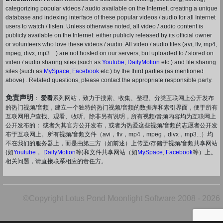
categorizing popular videos / audio available on the Internet, creating a unique
database and indexing interface of these popular videos / audio for all Internet
users to watch / listen. Unless otherwise noted, all video / audio content is
publicly available on the Internet: either publicly released by its official owner
or volunteers who love these videos / audio. All video / audio files (avi, flv, mp4,
mpeg, divx, mp3 ...) are not hosted on our servers, but uploaded to / stored on
video / audio sharing sites (such as
Youtube
,
DailyMotion
etc.) and file sharing
sites (such as
MySpace
,
Facebook
etc.) by the third parties (as mentioned
above) . Related questions, please contact the appropriate responsible party.
免责声明
：
爱看
系列网站，致力于搜索、收集、整理、分类互联网上公开发布
的热门视频/音频，建立一个独特的热门视频/音频的数据库和索引界面，便于所有
互联网用户查找、观看、收听。除非另有说明，所有视频/音频内容均为互联网上
公开发布的： 或者为其官方公开发布，或者为热爱这些视频/音频的志愿者公开发
布于互联网上。所有视频/音频文件（avi，flv，mp4，mpeg，divx，mp3...）均
不在我们的服务器上，而是由第三方（如前述）上传至/存储于视频/音频共享网站
(如
Youtube
，
DailyMotion
等)和文件共享网站（如
MySpace
,
Facebook
等）上。
相关问题，请直接联系相应的责任方。
©Copyright Lotus Pond Moonlight Software 2008 - 2026