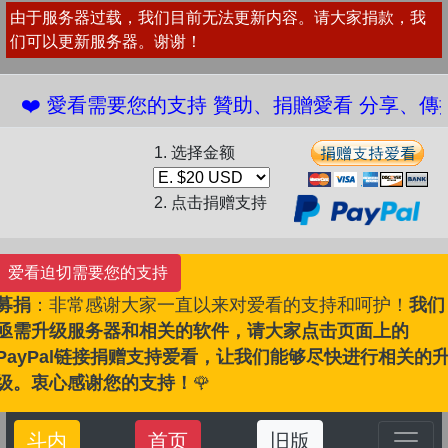
由于服务器过载，我们目前无法更新内容。请大家捐款，我
们可以更新服务器。谢谢！
️ 愛看需要您的支持 贊助、捐贈愛看 分享、傳播愛看
1. 选择金额
2. 点击捐赠支持
爱看迫切需要您的支持
募捐
：非常感谢大家一直以来对爱看的支持和呵护！
我们
亟需升级服务器和相关的软件，请大家点击页面上的
PayPal链接捐赠支持爱看，让我们能够尽快进行相关的
级。衷心感谢您的支持！
🌹
斗内
首页
旧版