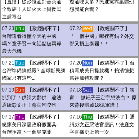
【直播】從沙拉油到苦茶油
癌油吃太多？民進黨靠集體幻
全致癌！人民火大上街反民
想就能台獨？
進黨毒台
07.23
【政經關不了】
07.22
【政經關不了】
Thu
Wed
台灣還看得懂今天的中國
「一個中國」哪裡有錯？外交
嗎？童子賢一句話點破兩岸
部又摃上泰國！！
最大危機
07.21
【政經關不了】
07.20
【政經關不了】台
Tue
Mon
台灣準備搞戒嚴? 全球斷民網
積電成美日提款機！賴清德想
國家只有這些...
當神風特攻隊？
07.19
【政經關不了】
07.18
【政經關不了】獨
Sun
Sat
抓到了！供詞大翻供！違法
家！ 抓耙子王定宇想洗白？ 原
通緝彭文正！惡官狗咬狗！
來背後暗藏18億軍購！
07.17
【政經關不了】
07.16
【政經關不了】通
Fri
Thu
怒撕美日深層政府假面具！
緝彭文正惡法官應訊！法庭文
台灣拒當下一個烏克蘭！
字直播史上第一次