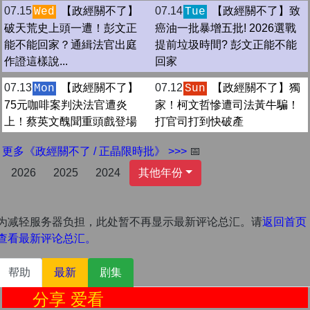
07.15
【政經關不了】
07.14
【政經關不了】致
Wed
Tue
破天荒史上頭一遭！彭文正
癌油一批暴增五批! 2026選戰
能不能回家？通緝法官出庭
提前垃圾時間? 彭文正能不能
作證這樣說...
回家
07.13
【政經關不了】
07.12
【政經關不了】獨
Mon
Sun
75元咖啡案判決法官遭炎
家！柯文哲慘遭司法黃牛騙！
上！蔡英文醜聞重頭戲登場
打官司打到快破產
更多《政經關不了 / 正晶限時批》 >>>
📅
2026
2025
2024
其他年份
为减轻服务器负担，此处暂不再显示最新评论总汇。请
返回首页
查看最新评论总汇。
帮助
最新
剧集
分享 爱看