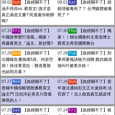
08.02
【政經關不了】
08.01
【政經關不了】胡
Sun
Sat
油不得你vs. 蔡英文! 誰才是
錦濤被毒死了？ 台灣媒體被毒
真正偽造文書? 民進黨你敢辦
死了？
嗎?
07.31
【政經關不了】
07.30
【政經關不了】獨
Fri
Thu
中國掀學歷打假風…獨家！
家！！聯合國教科文查假博士
再爆蔡英文「論文」新抄襲?
蔡英文再登國際舞台
07.29
【政經關不了】
07.28
【政經關不了】刑
Wed
Tue
出國報告遭揭僅5頁、內容空
事局要報請檢方偵辦 戲仿賴清
洞！徐佳青竟扯：難道要脫
德AI片被查水錶！
光給阿共看？
07.27
【政經關不了】
07.26
【政經關不了】當
Mon
Sun
曾稱中國假帳號散播蔡英文
年違法通緝彭文正火速頒布 法
論文門 沈伯洋赴美見川普最
官孬了！沒人敢負責互踢皮球
痛恨的人！
07.25
【政經關不了】
07.24
【政經關不了】致
Sat
Fri