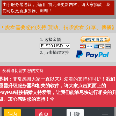
由于服务器过载，我们目前无法更新内容。请大家捐款，我
们可以更新服务器。谢谢！
愛看需要您的支持 贊助、捐贈愛看 分享、傳播愛看 ❤️
1. 选择金额
2. 点击捐赠支持
爱看迫切需要您的支持
募捐
：非常感谢大家一直以来对爱看的支持和呵护！
我们
亟需升级服务器和相关的软件，请大家点击页面上的
PayPal链接捐赠支持爱看，让我们能够尽快进行相关的
级。衷心感谢您的支持！
🌹
斗内
首页
旧版