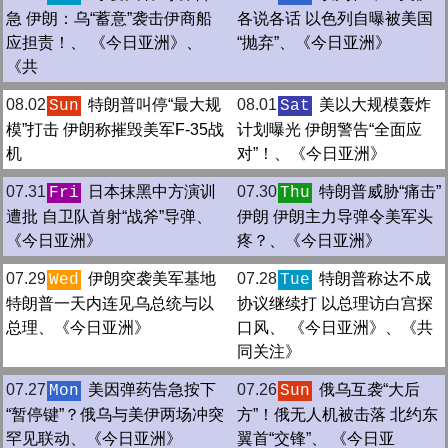
急 伊朗：乌“蓄意”袭击伊商船
各说各话 以色列自曝被美国
应担责！、 《今日亚洲》、
“抛弃”、《今日亚洲》
《共
08.02
特朗普叫停“最大规
08.01
美以大规模轰炸
Sun
Sat
模”打击 伊朗称摧毁美军F-35战
计划曝光 伊朗警告“全面应
机
对”！、《今日亚洲》
07.31
日本抹黑中方演训
07.30
特朗普威胁“痛击”
Fri
Thu
遭批 自卫队首射“战斧”导弹、
伊朗 伊朗主力导弹令美军头
《今日亚洲》
疼？、《今日亚洲》
07.29
伊朗突袭美军基地
07.28
特朗普称达不成
Wed
Tue
特朗普一天内连见乌总统与以
协议继续打 以总理访白宫探
总理、《今日亚洲》
口风、 《今日亚洲》、《共
同关注》
07.27
美因弹药告急按下
07.26
俄乌互袭“大后
Mon
Sun
“暂停键”？俄乌与美伊两场冲突
方”！俄无人机被击落 北约东
罕见联动、《今日亚洲》
翼首“交锋”、 《今日亚