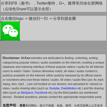
分享到FB（脸书），Twitter推特，G+。微博等20余社群网络
（点绿色Share可以显示全部）
点击微信logo -> 微信扫一扫 -> 分享到朋友圈
Disclaimer
:
AI Kan
websites are dedicated to finding, collecting, sorting,
categorizing popular videos / audio available on the Internet, creating a unique
database and indexing interface of these popular videos / audio for all Internet
users to watch / listen. Unless otherwise noted, all video / audio content is
publicly available on the Internet: either publicly released by its official owner
or volunteers who love these videos / audio. All video / audio files (avi, flv, mp4,
mpeg, divx, mp3 ...) are not hosted on our servers, but uploaded to / stored on
video / audio sharing sites (such as
Youtube
,
DailyMotion
etc.) and file sharing
sites (such as
MySpace
,
Facebook
etc.) by the third parties (as mentioned
above) . Related questions, please contact the appropriate responsible party.
免责声明
：
爱看
系列网站，致力于搜索、收集、整理、分类互联网上公开发布