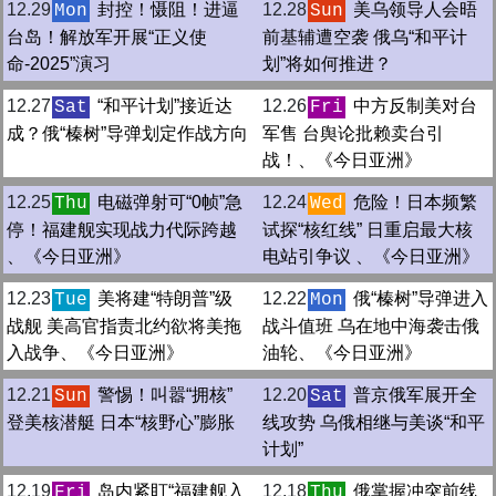
12.29
封控！慑阻！进逼
12.28
美乌领导人会晤
Mon
Sun
台岛！解放军开展“正义使
前基辅遭空袭 俄乌“和平计
命-2025”演习
划”将如何推进？
12.27
“和平计划”接近达
12.26
中方反制美对台
Sat
Fri
成？俄“榛树”导弹划定作战方向
军售 台舆论批赖卖台引
战！、《今日亚洲》
12.25
电磁弹射可“0帧”急
12.24
危险！日本频繁
Thu
Wed
停！福建舰实现战力代际跨越
试探“核红线” 日重启最大核
、《今日亚洲》
电站引争议 、《今日亚洲》
12.23
美将建“特朗普”级
12.22
俄“榛树”导弹进入
Tue
Mon
战舰 美高官指责北约欲将美拖
战斗值班 乌在地中海袭击俄
入战争、《今日亚洲》
油轮、《今日亚洲》
12.21
警惕！叫嚣“拥核”
12.20
普京俄军展开全
Sun
Sat
登美核潜艇 日本“核野心”膨胀
线攻势 乌俄相继与美谈“和平
计划”
12.19
岛内紧盯“福建舰入
12.18
俄掌握冲突前线
Fri
Thu