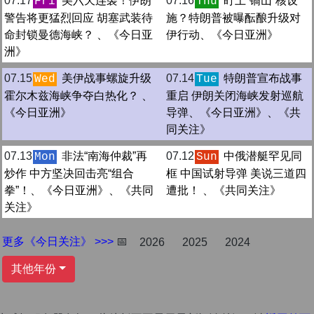
07.17
美六天连袭！伊朗
07.16
盯上“镐山”核设
Fri
Thu
警告将更猛烈回应 胡塞武装待
施？特朗普被曝酝酿升级对
命封锁曼德海峡？ 、《今日亚
伊行动、《今日亚洲》
洲》
07.15
美伊战事螺旋升级
07.14
特朗普宣布战事
Wed
Tue
霍尔木兹海峡争夺白热化？ 、
重启 伊朗关闭海峡发射巡航
《今日亚洲》
导弹、《今日亚洲》、《共
同关注》
07.13
非法“南海仲裁”再
07.12
中俄潜艇罕见同
Mon
Sun
炒作 中方坚决回击亮“组合
框 中国试射导弹 美说三道四
拳”！、《今日亚洲》、《共同
遭批！ 、《共同关注》
关注》
更多《今日关注》 >>>
📅
2026
2025
2024
其他年份