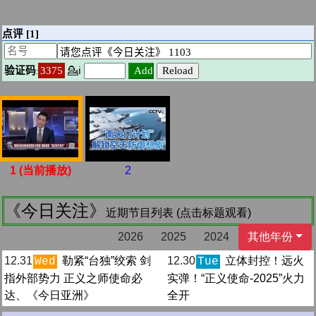
1 (当前播放)
2
《今日关注》
近期节目列表 (点击标题观看)
2026
2025
2024
其他年份
12.31
勒紧“台独”绞索 剑
12.30
立体封控！远火
Wed
Tue
指外部势力 正义之师使命必
实弹！“正义使命-2025”火力
达、《今日亚洲》
全开