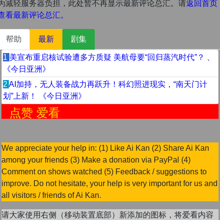
为减轻服务器负担，此处暂不再显示最新评论总汇。请
返回首页
查看最新评论总汇。
帮助
最新
剧集
1
美宣布重启核试验遭多方质疑 美航母要“回归蒸汽时代”？ 、
《今日亚洲》
2
AI加持，无人装备战力再跃升！科幻照进现实，“南天门计
划”上新！ 《今日亚洲》
赞 爱看
We appreciate your help in: (1) Like Ai Kan (2) Share Ai Kan
among your friends (3) Make a donation via PayPal (4)
Comment on shows watched (5) Feedback / suggestions to
improve. Do not hesitate, your help is very important for us and
all visitors / friends of Ai Kan.
请大家使用右侧（移动装置底部）新添加的图标，将爱看内容