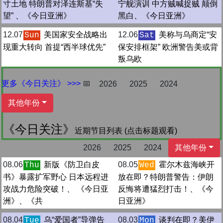
寸土地 特朗普对泽连斯基“失
宁舰演训 中方贼喊捉贼 颠倒
望” 、《今日亚洲》
黑白、《今日亚洲》
12.07
美国家安全战略出
12.06
美称与乌商定“安
Sun
Sat
现重大转向 首提“西半球优先”
保安排框架” 欧洲警告美或背
叛乌欧
更多《今日关注》 >>>
📅
2026
2025
2024
其他年份
《今日关注》
近期节目列表 (点击标题观看)
2026
2025
2024
其他年份
08.06
新版《防卫白皮
08.05
霍尔木兹海峡开
Thu
Wed
书》暴露扩军野心 日本远程进
放在即？特朗普警告：伊朗
攻战力危险突破！、 《今日亚
反悔将遭猛烈打击！、《今
洲》、《共
日亚洲》
08.04
乌“爱国者”导弹告
08.03
谈判在即？美伊
Tue
Mon