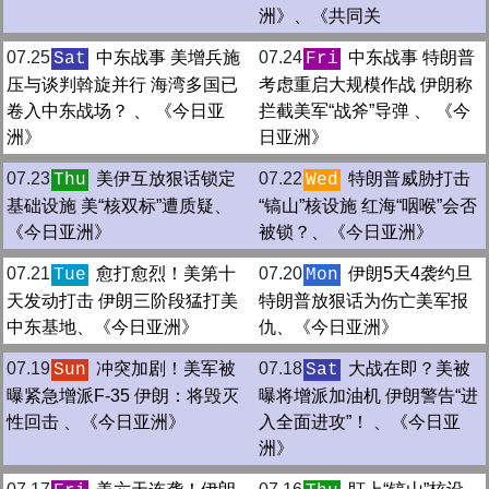
洲》、《共同关
07.25
中东战事 美增兵施
07.24
中东战事 特朗普
Sat
Fri
压与谈判斡旋并行 海湾多国已
考虑重启大规模作战 伊朗称
卷入中东战场？ 、 《今日亚
拦截美军“战斧”导弹 、 《今
洲》
日亚洲》
07.23
美伊互放狠话锁定
07.22
特朗普威胁打击
Thu
Wed
基础设施 美“核双标”遭质疑、
“镐山”核设施 红海“咽喉”会否
《今日亚洲》
被锁？、《今日亚洲》
07.21
愈打愈烈！美第十
07.20
伊朗5天4袭约旦
Tue
Mon
天发动打击 伊朗三阶段猛打美
特朗普放狠话为伤亡美军报
中东基地、《今日亚洲》
仇、《今日亚洲》
07.19
冲突加剧！美军被
07.18
大战在即？美被
Sun
Sat
曝紧急增派F-35 伊朗：将毁灭
曝将增派加油机 伊朗警告“进
性回击 、《今日亚洲》
入全面进攻”！ 、《今日亚
洲》