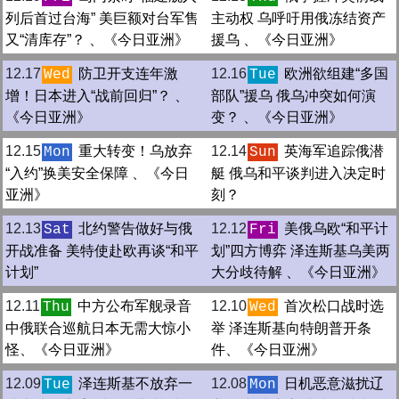
列后首过台海” 美巨额对台军售
主动权 乌呼吁用俄冻结资产
又“清库存”？ 、《今日亚洲》
援乌 、《今日亚洲》
12.17
防卫开支连年激
12.16
欧洲欲组建“多国
Wed
Tue
增！日本进入“战前回归”？ 、
部队”援乌 俄乌冲突如何演
《今日亚洲》
变？ 、《今日亚洲》
12.15
重大转变！乌放弃
12.14
英海军追踪俄潜
Mon
Sun
“入约”换美安全保障 、《今日
艇 俄乌和平谈判进入决定时
亚洲》
刻？
12.13
北约警告做好与俄
12.12
美俄乌欧“和平计
Sat
Fri
开战准备 美特使赴欧再谈“和平
划”四方博弈 泽连斯基乌美两
计划”
大分歧待解 、《今日亚洲》
12.11
中方公布军舰录音
12.10
首次松口战时选
Thu
Wed
中俄联合巡航日本无需大惊小
举 泽连斯基向特朗普开条
怪、《今日亚洲》
件、《今日亚洲》
12.09
泽连斯基不放弃一
12.08
日机恶意滋扰辽
Tue
Mon