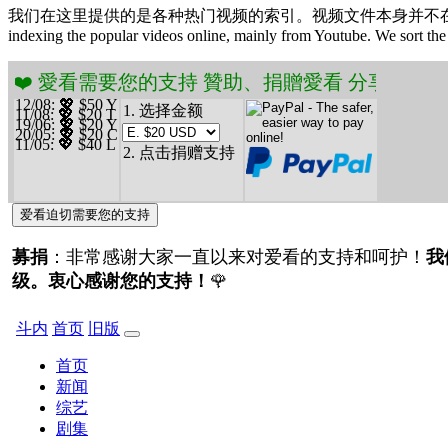
我们在这里提供的是各种热门视频的索引。视频文件本身并不在本站上。大
indexing the popular videos online, mainly from Youtube. We sort the 
 愛看需要您的支持 贊助、捐贈愛看 分享、傳播愛看 ❤
12/08
: 💖 $50 Y
1. 选择金额
11/08
: 💖 $20 T
19/06
: 💖 $20 Y
20/05
: 💖 $20 C
11/05
: 💖 $40 L
2. 点击捐赠支持
爱看迫切需要您的支持
募捐
：非常感谢大家一直以来对爱看的支持和呵护！
我
级。衷心感谢您的支持！
🌹
斗内
首页
旧版
首页
新闻
综艺
剧集