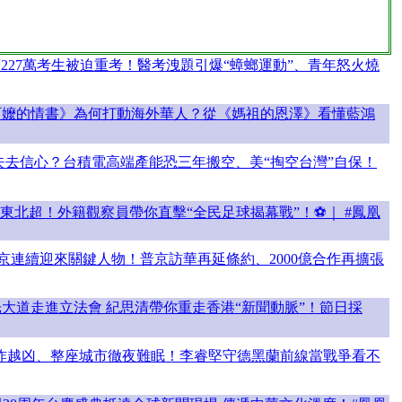
227萬考生被迫重考！醫考洩題引爆“蟑螂運動”、青年怒火燒
阿嬤的情書》為何打動海外華人？從《媽祖的恩澤》看懂藍鴻
失去信心？台積電高端產能恐三年搬空、美“掏空台灣”自保！
東北超！外籍觀察員帶你直擊“全民足球揭幕戰”！⚽｜ #鳳凰
京連續迎來關鍵人物！普京訪華再延條約、2000億合作再擴張
光大道走進立法會 紀思清帶你重走香港“新聞動脈”！節日採
越炸越凶、整座城市徹夜難眠！李睿堅守德黑蘭前線當戰爭看不