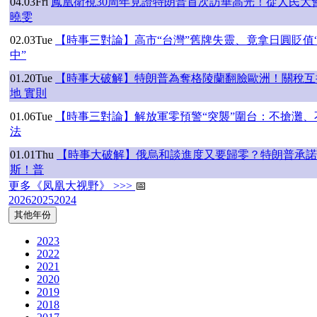
04.03
Fri
鳳凰衛視30周年見證特朗普首次訪華高光！從人民大
曉雯
02.03
Tue
【時事三對論】高市“台灣”舊牌失靈、竟拿日圓貶值
中”
01.20
Tue
【時事大破解】特朗普為奪格陵蘭翻臉歐洲！關稅互
地 實則
01.06
Tue
【時事三對論】解放軍零預警“突襲”圍台：不搶灘、不
法
01.01
Thu
【時事大破解】俄烏和談進度又要歸零？特朗普承諾對
斯！普
更多《凤凰大视野》 >>>
📅
2026
2025
2024
其他年份
2023
2022
2021
2020
2019
2018