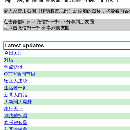
help is very important for us and all visitors / friends of Ai Kan.
请大家使用右侧（移动装置底部）新添加的图标，将爱看内容分享到F
点击微信logo -> 微信扫一扫 -> 分享到朋友圈
Latest updates
今日关注
对话
焦点访谈
CCTV新闻节目
密室大逃脱
生活这一刻
新聞大白話
大新聞大爆卦
龍行天下
網路酸辣湯
欢乐智多星
新聞深喉嚨