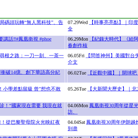
局碼頭玩轉“無人黑科技”、告
07.29
Wed
【時事亮亮點】｜印度
全
‼️#鳳凰衛視 #phoe
06.29
Mon
【紀錄大時代】《給
春創作核
年尋根之路：一刀一刻、一茶一
06.05
Fri
【問答神州】美國對台
介文
衝破14億、創下華語高分紀
06.02
Tue
【近觀中國】｜開球吧 
小學差點留級 曾”想也不敢
05.26
Tue
【大新聞大歷史】｜北
診！“國家現在需要 我現在就
04.06
Mon
鳳凰衛視30周年從星
訪、
街！從巴黎聖母院火光映紅夜
04.04
Sat
鳳凰衛視30周年伊朗
到盡