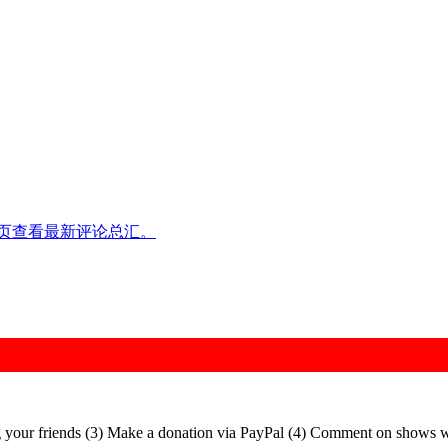
页查看最新评论总汇。
 your friends (3) Make a donation via PayPal (4) Comment on shows wa