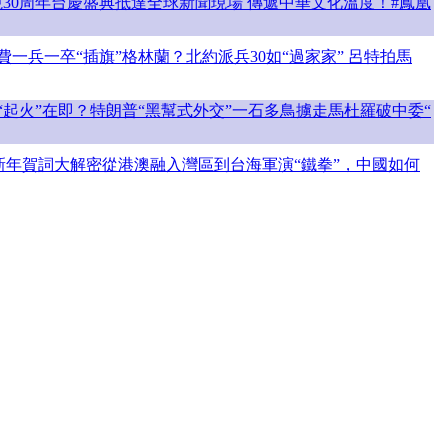
30周年台慶盛典抵達全球新聞現場 傳遞中華文化溫度！#鳳凰
一兵一卒“插旗”格林蘭？北約派兵30如“過家家” 呂特拍馬
起火”在即？特朗普“黑幫式外交”一石多鳥擄走馬杜羅破中委“
新年賀詞大解密從港澳融入灣區到台海軍演“鐵拳”，中國如何