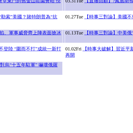
會堂東門到舊金山莊園會晤 倪
03.31
Tue
【直播回顧】?鳳凰衛視
“勒索”美國？賭特朗普為“抗
01.27
Tue
【時事三對論】美國不費
掐、軍事威脅齊上陣表面搶冰
01.13
Tue
【時事三對論】中美俄“
登陸 “圍而不打”成統一新打
01.02
Fri
【時事大破解】習近平
再開
烏“十五年駐軍” 嚇壞俄羅