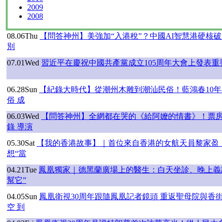
2009
2008
08.06
Thu
【問答神州】美強加“入港稅”？中國AI智慧港硬核破
別
07.01
Wed
習近平在慶祝中國共產黨成立105周年大會上發表重要講話
06.28
Sun
【紀錄大時代】從潮州木雕到潮汕民俗！藍鴻春10
俗 成
06.03
Wed
【問答神州】全網都在哭的《給阿嬤的情書》！票房
錄 導演
05.30
Sat
【我的香港故事】｜首位來自香港的女航天員黎家盈！
想“當
04.21
Tue
鳳凰獨家｜德黑蘭廣場上的醫生：白天坐診、晚上義
幫它”
04.05
Sun
鳳凰衛視30周年跟隨鳳凰記者鏡頭 重返聖母院與香
空 到