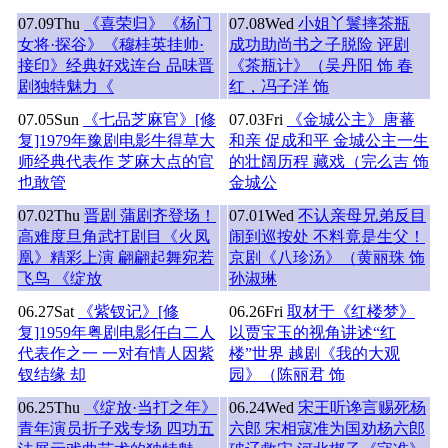
07.09
Thu
《喜荣归》《杨门
07.08
Wed
小姐丫鬟摔茶瓶
女将·探谷》《穆桂英挂帅·
成功助尚书之子脱险 评剧
接印》经典好戏连台 品味晋
《茶瓶计》（吴丹阳 饰 春
剧独特魅力《
红，冯子洋 饰
07.05
Sun
《七品芝麻官》[修
07.03
Fri
《金城公主》唐蕃
复]1979年豫剧电影牛得草大
和亲 促成和平 金城公主一生
师经典代表作 芝麻大点的官
的壮阔历程 藏戏（完么吉 饰
也敢管
金城公
07.02
Thu
晋剧 蒲剧齐登场！
07.01
Wed
不认亲母兄弟反目
高难度旦角武打剧目《火凤
闹到巡按处 不料竟是生父！
凰》精彩上演 翩翩起舞宛若
京剧《八珍汤》（黄丽珠 饰
飞鸟 《绽放
孙淑琳
06.27
Sat
《紫钗记》[修
06.26
Fri
取材于《红楼梦》
复]1959年粤剧电影任白二人
以贾宝玉的视角讲述“红
代表作之一 一对有情人因紫
楼”世界 越剧《我的大观
钗结缘 却
园》（陈丽君 饰
06.25
Thu
《绽放·当打之年》
06.24
Wed
宋王听谗言赐死杨
青年演员折子戏专场 四功五
六郎 宋相寇准为国劝杨六郎