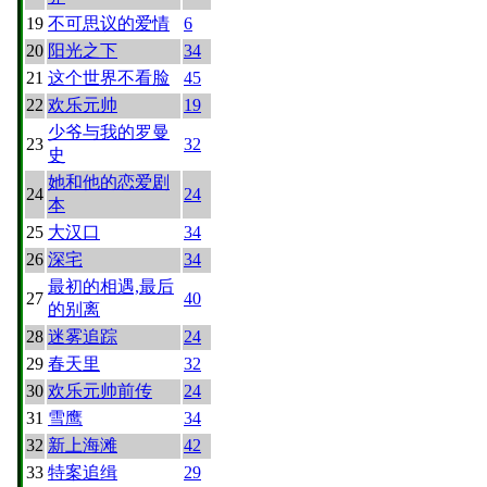
19
不可思议的爱情
6
20
阳光之下
34
21
这个世界不看脸
45
22
欢乐元帅
19
少爷与我的罗曼
23
32
史
她和他的恋爱剧
24
24
本
25
大汉口
34
26
深宅
34
最初的相遇,最后
27
40
的别离
28
迷雾追踪
24
29
春天里
32
30
欢乐元帅前传
24
31
雪鹰
34
32
新上海滩
42
33
特案追缉
29