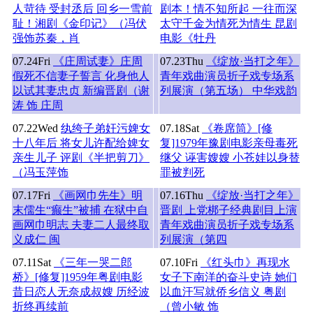
人苛待 受封丞后 回乡一雪前
剧本！情不知所起 一往而深
耻！湘剧《金印记》（冯伏
太守千金为情死为情生 昆剧
强饰苏秦，肖
电影《牡丹
07.24
Fri
《庄周试妻》庄周
07.23
Thu
《绽放·当打之年》
假死不信妻子誓言 化身他人
青年戏曲演员折子戏专场系
以试其妻忠贞 新编晋剧（谢
列展演（第五场） 中华戏韵
涛 饰 庄周
07.22
Wed
纨绔子弟奸污婢女
07.18
Sat
《卷席筒》[修
十八年后 将女儿许配给婢女
复]1979年豫剧电影亲母毒死
亲生儿子 评剧《半把剪刀》
继父 诬害嫂嫂 小苍娃以身替
（冯玉萍饰
罪被判死
07.17
Fri
《画网巾先生》明
07.16
Thu
《绽放·当打之年》
末儒生“癫生”被捕 在狱中自
晋剧 上党梆子经典剧目上演
画网巾明志 夫妻二人最终取
青年戏曲演员折子戏专场系
义成仁 闽
列展演（第四
07.11
Sat
《三年一哭二郎
07.10
Fri
《红头巾》再现水
桥》[修复]1959年粤剧电影
女子下南洋的奋斗史诗 她们
昔日恋人无奈成叔嫂 历经波
以血汗写就侨乡信义 粤剧
折终再续前
（曾小敏 饰