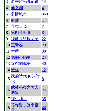
3
原来时光都记得
14
4
仙女湖
4
5
多情城市
360
6
解放
1
7
斗羅大陸
7
8
第四片甲骨
8
9
我就是这般女子
22
10
正青春
29
11
大舜
30
12
我的小确幸
24
13
春桃的战争
40
14
玲珑
12
我的時代 你的時
15
8
代
武林秘案之美人
16
24
图鉴
17
我心灿烂
35
陪你漫步这个世
18
46
界