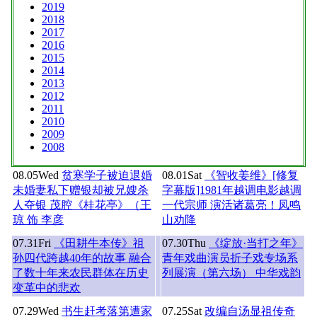
2019
2018
2017
2016
2015
2014
2013
2012
2011
2010
2009
2008
08.05
Wed
贫寒学子被迫退婚
08.01
Sat
《智收姜维》[修复
未婚妻私下赠银却被兄嫂杀
字幕版]1981年越调电影越调
人夺银 茂腔《桂花亭》（王
一代宗师 演活诸葛亮！凤鸣
琼 饰 李彦
山劝降
07.31
Fri
《田耕牛本传》祖
07.30
Thu
《绽放·当打之年》
孙四代跨越40年的故事 融合
青年戏曲演员折子戏专场系
了数十年来农民群体在历史
列展演（第六场） 中华戏韵
变革中的悲欢
07.29
Wed
书生赶考落第遭家
07.25
Sat
改编自汤显祖传奇