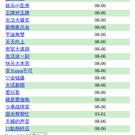
娱乐@亚洲
08-06
王牌对王牌
08-06
生活大爆笑
08-06
新闻夜总会
08-06
平論無雙
08-06
天天向上
08-06
密室大逃脱
08-06
生活这一刻
08-06
快乐大本营
08-06
非Young不可
08-06
57金钱爆
08-06
大话新闻
08-06
爱玩客
08-06
就是爱放电
08-06
少康战情室
08-06
国光帮帮忙
03-01
天赐的声音
08-06
11點熱吵店
08-06