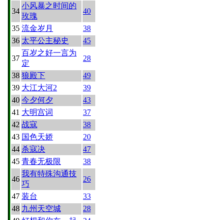
小风暴之时间的
34
40
玫瑰
35
流金岁月
38
36
太平公主秘史
45
百岁之好一言为
37
28
定
38
狼殿下
49
39
大江大河2
39
40
今夕何夕
43
41
大明宫词
37
42
战寇
38
43
国色天娇
20
44
杀寇决
47
45
青春无极限
38
我有特殊沟通技
46
26
巧
47
装台
33
48
九州天空城
28