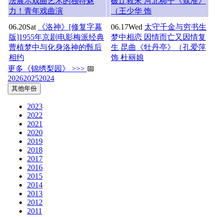
法展示戏曲艺术的独特魅
破辽救宋 河北梆子《寇准》
力！青年戏曲演
（王少华 饰
06.20
Sat
《洛神》[修复字幕
06.17
Wed
太守千金与穷书生
版]1955年京剧电影梅派经典
梦中相恋 因情而亡又因情复
曹植梦中与化身洛神的甄后
生 昆曲《牡丹亭》（孔爱萍
相约
饰 杜丽娘
更多《锦绣梨园》 >>>
📅
2026
2025
2024
其他年份
2023
2022
2021
2020
2019
2018
2017
2016
2015
2014
2013
2012
2011