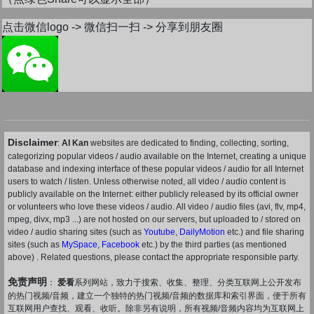
点击微信logo -> 微信扫一扫 -> 分享到朋友圈
Disclaimer
:
AI Kan
websites are dedicated to finding, collecting, sorting,
categorizing popular videos / audio available on the Internet, creating a unique
database and indexing interface of these popular videos / audio for all Internet
users to watch / listen. Unless otherwise noted, all video / audio content is
publicly available on the Internet: either publicly released by its official owner
or volunteers who love these videos / audio. All video / audio files (avi, flv, mp4,
mpeg, divx, mp3 ...) are not hosted on our servers, but uploaded to / stored on
video / audio sharing sites (such as
Youtube
,
DailyMotion
etc.) and file sharing
sites (such as
MySpace
,
Facebook
etc.) by the third parties (as mentioned
above) . Related questions, please contact the appropriate responsible party.
免责声明
：
爱看
系列网站，致力于搜索、收集、整理、分类互联网上公开发布
的热门视频/音频，建立一个独特的热门视频/音频的数据库和索引界面，便于所有
互联网用户查找、观看、收听。除非另有说明，所有视频/音频内容均为互联网上