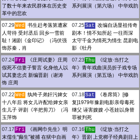
了数十年来农民群体在历史变
系列展演（第六场） 中华戏韵
革中的悲欢
07.29
书生赶考落第遭家
07.25
改编自汤显祖传奇
Wed
Sat
人苛待 受封丞后 回乡一雪前
剧本！情不知所起 一往而深
耻！湘剧《金印记》（冯伏强
太守千金为情死为情生 昆剧电
饰苏秦，肖
影《牡丹
07.24
《庄周试妻》庄周
07.23
《绽放·当打之
Fri
Thu
假死不信妻子誓言 化身他人以
年》青年戏曲演员折子戏专场
试其妻忠贞 新编晋剧（谢涛
系列展演（第五场） 中华戏韵
饰 庄周
07.22
纨绔子弟奸污婢女
07.18
《卷席筒》[修
Wed
Sat
十八年后 将女儿许配给婢女亲
复]1979年豫剧电影亲母毒死
生儿子 评剧《半把剪刀》（冯
继父 诬害嫂嫂 小苍娃以身替
玉萍饰
罪被判死
07.17
《画网巾先生》明
07.16
《绽放·当打之
Fri
Thu
末儒生“癫生”被捕 在狱中自画
年》晋剧 上党梆子经典剧目上