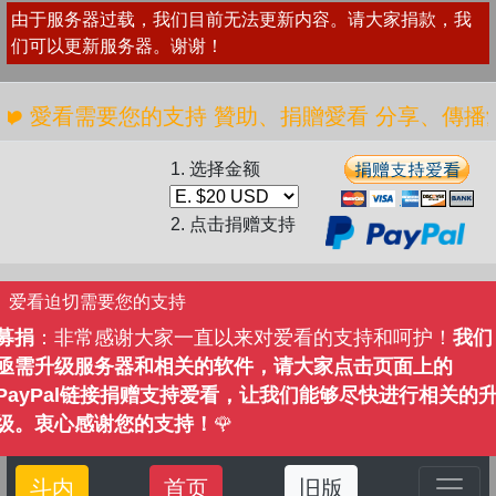
由于服务器过载，我们目前无法更新内容。请大家捐款，我
们可以更新服务器。谢谢！
 愛看需要您的支持 贊助、捐贈愛看 分享、傳播愛看 ❤
1. 选择金额
2. 点击捐赠支持
爱看迫切需要您的支持
募捐
：非常感谢大家一直以来对爱看的支持和呵护！
我们
亟需升级服务器和相关的软件，请大家点击页面上的
PayPal链接捐赠支持爱看，让我们能够尽快进行相关的
级。衷心感谢您的支持！
🌹
斗内
首页
旧版