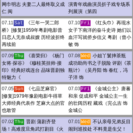
网巾明志 夫妻二人最终取义成
演青年戏曲演员折子戏专场系
仁 闽
列展演（第四
07.11
《三年一哭二郎
07.10
《红头巾》再现水
Sat
Fri
桥》[修复]1959年粤剧电影昔
女子下南洋的奋斗史诗 她们以
日恋人无奈成叔嫂 历经波折终
血汗写就侨乡信义 粤剧（曾小
再续前
敏 饰
07.09
《喜荣归》《杨门
07.08
小姐丫鬟摔茶瓶
Thu
Wed
女将·探谷》《穆桂英挂帅·接
成功助尚书之子脱险 评剧《茶
印》经典好戏连台 品味晋剧独
瓶计》（吴丹阳 饰 春红，冯
特魅力《
子洋 饰
07.05
《七品芝麻官》
07.03
《金城公主》唐蕃
Sun
Fri
[修复]1979年豫剧电影牛得草
和亲 促成和平 金城公主一生
大师经典代表作 芝麻大点的官
的壮阔历程 藏戏（完么吉 饰
也敢管
金城公
07.02
晋剧 蒲剧齐登
07.01
不认亲母兄弟反目
Thu
Wed
场！高难度旦角武打剧目《火
闹到巡按处 不料竟是生父！