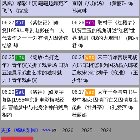
凤凰》精彩上演 翩翩起舞宛若
京剧《八珍汤》（黄丽珠 饰
飞鸟 《绽放
孙淑琳
06.27
《紫钗记》[修
06.26
取材于《红楼梦》
Sat
Fri
复]1959年粤剧电影任白二人
以贾宝玉的视角讲述“红楼”世
代表作之一 一对有情人因紫钗
界 越剧《我的大观园》（陈丽
结缘 却
君 饰
06.25
《绽放·当打之
06.24
宋王听谗言赐死杨
Thu
Wed
年》青年演员折子戏专场 四功
六郎 宋相寇准为国劝杨六郎破
五法展示戏曲艺术的独特魅
辽救宋 河北梆子《寇准》（王
力！青年戏曲演
少华 饰
06.20
《洛神》[修复字
06.17
太守千金与穷书生
Sat
Wed
幕版]1955年京剧电影梅派经
梦中相恋 因情而亡又因情复生
典 曹植梦中与化身洛神的甄后
昆曲《牡丹亭》（孔爱萍 饰
相约
杜丽娘
更多《锦绣梨园》 >>>
📅
2026
2025
2024