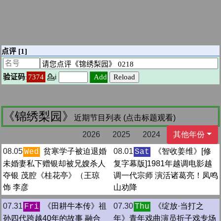
《锦绣梨园》
近期节目列表 (点击标题观看)
2026
2025
2024
其他年份
08.05
贫寒学子被迫退婚
08.01
《智收姜维》[修
Wed
Sat
未婚妻私下赠银却被兄嫂杀人
复字幕版]1981年越调电影越
夺银 茂腔《桂花亭》（王琼
调一代宗师 演活诸葛亮！凤鸣
饰 李彦
山劝降
07.31
《田耕牛本传》祖
07.30
《绽放·当打之
Fri
Thu
孙四代跨越40年的故事 融合
年》青年戏曲演员折子戏专场