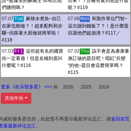
證~超爆笑的解圖王 你有比他
出來！？正確答案到底是什麼
們聰明嗎？
呢？#119
07.07
麻辣水煮魚~自己
07.06
和製作單位鬥智~
Tue
Mon
在家也能做？！超多配料和步
這次踢到鐵板了？！是什麼題
驟~但跟著大廚做就簡單啦！
目讓他們超崩潰？#117／
#118
07.03
這些超有名的國寶
07.02
該不會是為康康量
Fri
Thu
你一定看過！但是名稱到底叫
身訂做的題目吧！唱紅“兵變
什麼呢？#116
“的他~題目會這麼簡單嗎？
#115
更多《欢乐智多星》 >>>
📅
2026
2025
2024
其他年份
为减轻服务器负担，此处暂不再显示最新评论总汇。请
返回首页
查看最新评论总汇。