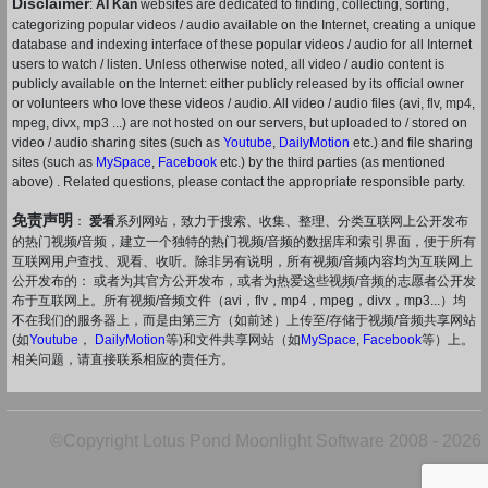
Disclaimer
:
AI Kan
websites are dedicated to finding, collecting, sorting,
categorizing popular videos / audio available on the Internet, creating a unique
database and indexing interface of these popular videos / audio for all Internet
users to watch / listen. Unless otherwise noted, all video / audio content is
publicly available on the Internet: either publicly released by its official owner
or volunteers who love these videos / audio. All video / audio files (avi, flv, mp4,
mpeg, divx, mp3 ...) are not hosted on our servers, but uploaded to / stored on
video / audio sharing sites (such as
Youtube
,
DailyMotion
etc.) and file sharing
sites (such as
MySpace
,
Facebook
etc.) by the third parties (as mentioned
above) . Related questions, please contact the appropriate responsible party.
免责声明
：
爱看
系列网站，致力于搜索、收集、整理、分类互联网上公开发布
的热门视频/音频，建立一个独特的热门视频/音频的数据库和索引界面，便于所有
互联网用户查找、观看、收听。除非另有说明，所有视频/音频内容均为互联网上
公开发布的： 或者为其官方公开发布，或者为热爱这些视频/音频的志愿者公开发
布于互联网上。所有视频/音频文件（avi，flv，mp4，mpeg，divx，mp3...）均
不在我们的服务器上，而是由第三方（如前述）上传至/存储于视频/音频共享网站
(如
Youtube
，
DailyMotion
等)和文件共享网站（如
MySpace
,
Facebook
等）上。
相关问题，请直接联系相应的责任方。
©Copyright Lotus Pond Moonlight Software 2008 - 2026