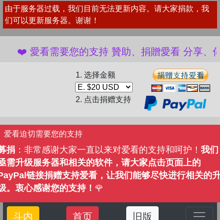
由于服务器过载，我们目前无法更新内容。请大家捐款，我
们可以更新服务器。谢谢！
❤️ 愛看需要您的支持 贊助、捐贈愛看 分享、傳播愛
1. 选择金额
2. 点击捐赠支持
爱看迫切需要您的支持
募捐
：非常感谢大家一直以来对爱看的支持和呵护！
我们
亟需升级服务器和相关的软件，请大家点击页面上的
PayPal链接捐赠支持爱看，让我们能够尽快进行相关的
级。衷心感谢您的支持！
🌹
斗内
首页
旧版