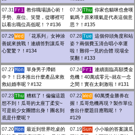
07.31
教你職場讀心術！
07.30
你家也貓咪也會嘆
Fri
Thu
手勢、座位、笑聲，從哪裡可
氣嗎？原來嘆氣是代表這個意
以看出職位高低呢！？#136
思？！#135
07.29
「花系列」女神涂
07.28
這個仰頭角度和站
Wed
Tue
善妮來挑戰！連續答對讓瓜哥
姿？兩個費玉清合唱小幸運
心驚驚？！#134
啦！難得一見的合體 現場全
笑翻！#133
07.27
單身男子滯銷
07.24
連續面臨高額獎金
Mon
Fri
中？！日本推出什麼產品來救
危機！40萬或零元~就在一念
救結婚率呢？#132
之間！實在太刺激啦！#131
07.23
糟糕了！偏偏這題
07.22
60萬獎金勝券在
Thu
Wed
想不到！瓜哥的太座丁柔安~
握！瓜哥危機再現？製作單位
可是前少女團體出身！團名到
會出什麼題目應戰呢！？
底是什麼呢？
#129
07.20
最近到世界吃桌的
07.19
小小瑜的答案讓瓜
Mon
Sun