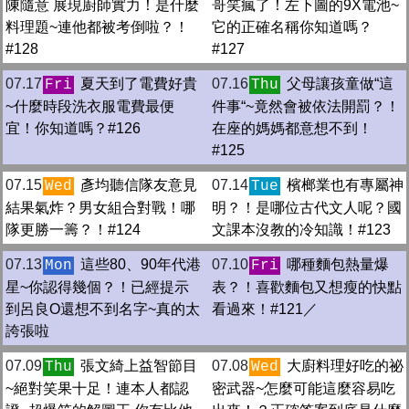
陳隨意 展現廚師實力！是什麼
哥笑瘋了！左下圖的9X電池~
料理題~連他都被考倒啦？！
它的正確名稱你知道嗎？
#128
#127
07.17
夏天到了電費好貴
07.16
父母讓孩童做“這
Fri
Thu
~什麼時段洗衣服電費最便
件事“~竟然會被依法開罰？！
宜！你知道嗎？#126
在座的媽媽都意想不到！
#125
07.15
彥均聽信隊友意見
07.14
檳榔業也有專屬神
Wed
Tue
結果氣炸？男女組合對戰！哪
明？！是哪位古代文人呢？國
隊更勝一籌？！#124
文課本沒教的冷知識！#123
07.13
這些80、90年代港
07.10
哪種麵包熱量爆
Mon
Fri
星~你認得幾個？！已經提示
表？！喜歡麵包又想瘦的快點
到呂良O還想不到名字~真的太
看過來！#121／
誇張啦
07.09
張文綺上益智節目
07.08
大廚料理好吃的祕
Thu
Wed
~絕對笑果十足！連本人都認
密武器~怎麼可能這麼容易吃