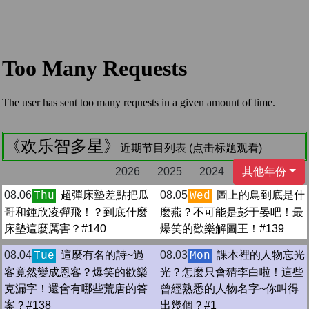
《欢乐智多星》
近期节目列表 (点击标题观看)
2026
2025
2024
其他年份
08.06
超彈床墊差點把瓜
08.05
圖上的鳥到底是什
Thu
Wed
哥和鍾欣凌彈飛！？到底什麼
麼燕？不可能是彭于晏吧！最
床墊這麼厲害？#140
爆笑的歡樂解圖王！#139
08.04
這麼有名的詩~過
08.03
課本裡的人物忘光
Tue
Mon
客竟然變成恩客？爆笑的歡樂
光？怎麼只會猜李白啦！這些
克漏字！還會有哪些荒唐的答
曾經熟悉的人物名字~你叫得
案？#138
出幾個？#1