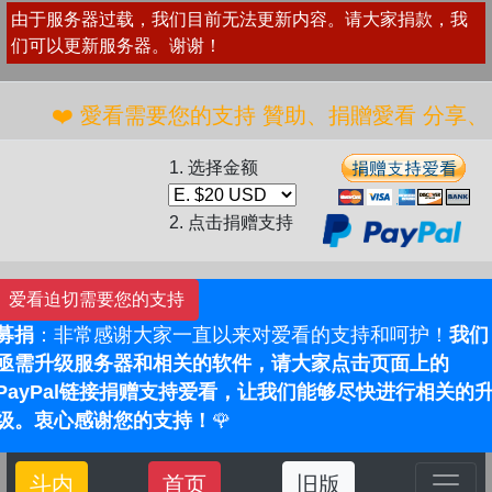
由于服务器过载，我们目前无法更新内容。请大家捐款，我
们可以更新服务器。谢谢！
❤️ 愛看需要您的支持 贊助、捐贈愛看 分享、傳播愛
1. 选择金额
2. 点击捐赠支持
爱看迫切需要您的支持
募捐
：非常感谢大家一直以来对爱看的支持和呵护！
我们
亟需升级服务器和相关的软件，请大家点击页面上的
PayPal链接捐赠支持爱看，让我们能够尽快进行相关的
级。衷心感谢您的支持！
🌹
斗内
首页
旧版