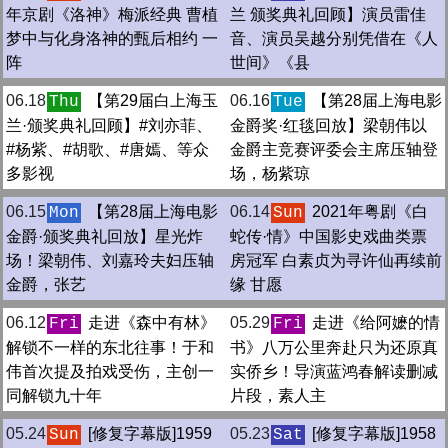
年京剧《洛神》梅派经典 曹植
兰 颁奖典礼回顾】演员雷佳
梦中与化身洛神的甄后相约 一
音、演员吴越分别凭借在《人
阵
世间》《县
06.18
【第29届白上海玉
06.16
【第28届上海电影
Thu
Tue
兰·颁奖典礼回顾】#刘亦菲、
金爵奖·红毯回放】梁朝伟以
#杨紫、#胡歌、#唐嫣、等众
金爵主竞赛评委会主席压轴登
多影视
场，杨紫琼
06.15
【第28届上海电影
06.14
2021年粤剧《白
Mon
Sun
金爵·颁奖典礼回放】星光炸
蛇传·情》中国影史戏曲类票
场！梁朝伟、刘嘉玲夫妇压轴
房冠军 白素贞为寻许仙再续前
金爵，张艺
缘 甘愿
06.12
走进《森中有林》
05.29
走进《给阿嬷的情
Fri
Fri
解锁不一样的东北往事！于和
书》八万公里奔赴只为还原真
伟首次提及拍戏受伤，主创一
实侨乡！导演蓝鸿春解读删减
同解锁九十年
片段，素人主
05.24
[修复字幕版]1959
05.23
[修复字幕版]1958
Sun
Sat