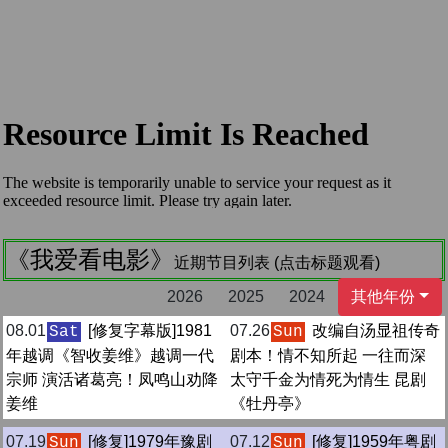
《我爱看电影》
近期节目列表 (点击标题观看)
2026
2025
2024
其他年份
08.01
[修复字幕版]1981
07.26
改编自汤显祖传奇
Sat
Sun
年越调《智收姜维》越调一代
剧本！情不知所起 一往而深
宗师 演活诸葛亮！凤鸣山劝降
太守千金为情死为情生 昆剧
姜维
《牡丹亭》
07.19
[修复]1979年豫剧
07.12
[修复]1959年粤剧
Sun
Sun