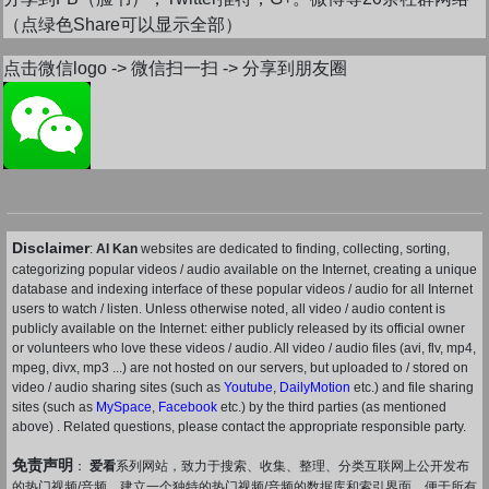
（点绿色Share可以显示全部）
点击微信logo -> 微信扫一扫 -> 分享到朋友圈
Disclaimer
:
AI Kan
websites are dedicated to finding, collecting, sorting,
categorizing popular videos / audio available on the Internet, creating a unique
database and indexing interface of these popular videos / audio for all Internet
users to watch / listen. Unless otherwise noted, all video / audio content is
publicly available on the Internet: either publicly released by its official owner
or volunteers who love these videos / audio. All video / audio files (avi, flv, mp4,
mpeg, divx, mp3 ...) are not hosted on our servers, but uploaded to / stored on
video / audio sharing sites (such as
Youtube
,
DailyMotion
etc.) and file sharing
sites (such as
MySpace
,
Facebook
etc.) by the third parties (as mentioned
above) . Related questions, please contact the appropriate responsible party.
免责声明
：
爱看
系列网站，致力于搜索、收集、整理、分类互联网上公开发布
的热门视频/音频，建立一个独特的热门视频/音频的数据库和索引界面，便于所有