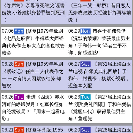
《卷席筒》亲母毒死继父 诬害
《三年一哭二郎桥》昔日恋人
嫂嫂 小苍娃以身替罪被判死刑
无奈成叔嫂 历经波折终再续前
（
缘（
07.06
[修复]1979年豫剧
06.29
恭喜于和伟凭借
Mon
Mon
《七品芝麻官》牛得草大师经
《沉默的荣耀》荣获最佳男主
典代表作 芝麻大点的官也敢管
角！于和伟一句”译者生平不
诰命
详，颇感遗憾!
06.28
[修复]1959年粤剧
06.27
【第31届上海白玉
Sun
Sat
《紫钗记》任白二人代表作之
兰电视节·颁奖典礼回放】于
一 一对有情人因紫钗结缘 却
和伟二封视帝，杨紫夺视后，
被权
迟蓬拿女配
06.26
走进《四渡》赤水
06.23
【第27届上海白玉
Fri
Tue
河畔的峥嵘岁月！红军长征如
兰 颁奖典礼回顾】于和伟凭借
何绝境破局？ 「周末一起看电
《觉醒年代》获得最佳男主
影」
角！董瑶凭
06.21
[修复字幕版]1955
06.20
【第28届上海白玉
Sun
Sat