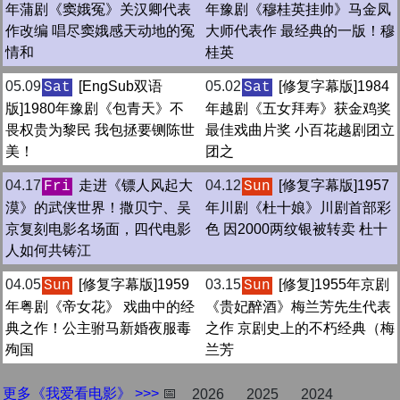
年蒲剧《窦娥冤》关汉卿代表
年豫剧《穆桂英挂帅》马金凤
作改编 唱尽窦娥感天动地的冤
大师代表作 最经典的一版！穆
情和
桂英
05.09
[EngSub双语
05.02
[修复字幕版]1984
Sat
Sat
版]1980年豫剧《包青天》不
年越剧《五女拜寿》获金鸡奖
畏权贵为黎民 我包拯要铡陈世
最佳戏曲片奖 小百花越剧团立
美！
团之
04.17
走进《镖人风起大
04.12
[修复字幕版]1957
Fri
Sun
漠》的武侠世界！撒贝宁、吴
年川剧《杜十娘》川剧首部彩
京复刻电影名场面，四代电影
色 因2000两纹银被转卖 杜十
人如何共铸江
04.05
[修复字幕版]1959
03.15
[修复]1955年京剧
Sun
Sun
年粤剧《帝女花》 戏曲中的经
《贵妃醉酒》梅兰芳先生代表
典之作！公主驸马新婚夜服毒
之作 京剧史上的不朽经典（梅
殉国
兰芳
更多《我爱看电影》 >>>
📅
2026
2025
2024