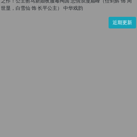
之作！公主驸马新婚夜服毒殉国 悲情浪漫巅峰（任剑辉 饰 周
世显，白雪仙 饰 长平公主） 中华戏韵
近期更新