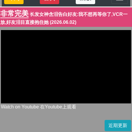
非常完美
长发女神含泪告白好友:我不想再等你了,VCR一
放,好友泪目直接抱住她 (2026.06.02)
Watch on Youtube 在Youtube上观看
近期更新