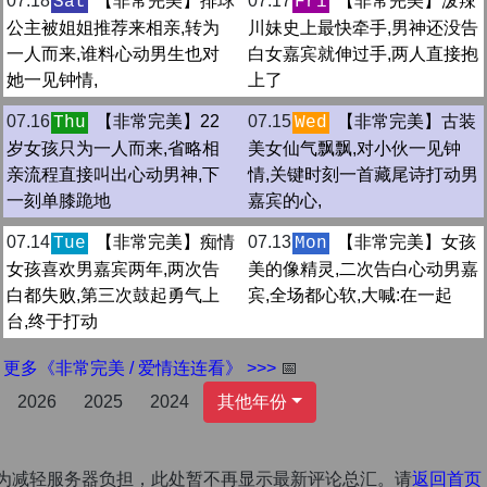
07.18
【非常完美】排球
07.17
【非常完美】泼辣
Sat
Fri
公主被姐姐推荐来相亲,转为
川妹史上最快牵手,男神还没告
一人而来,谁料心动男生也对
白女嘉宾就伸过手,两人直接抱
她一见钟情,
上了
07.16
【非常完美】22
07.15
【非常完美】古装
Thu
Wed
岁女孩只为一人而来,省略相
美女仙气飘飘,对小伙一见钟
亲流程直接叫出心动男神,下
情,关键时刻一首藏尾诗打动男
一刻单膝跪地
嘉宾的心,
07.14
【非常完美】痴情
07.13
【非常完美】女孩
Tue
Mon
女孩喜欢男嘉宾两年,两次告
美的像精灵,二次告白心动男嘉
白都失败,第三次鼓起勇气上
宾,全场都心软,大喊:在一起
台,终于打动
更多《非常完美 / 爱情连连看》 >>>
📅
2026
2025
2024
其他年份
为减轻服务器负担，此处暂不再显示最新评论总汇。请
返回首页