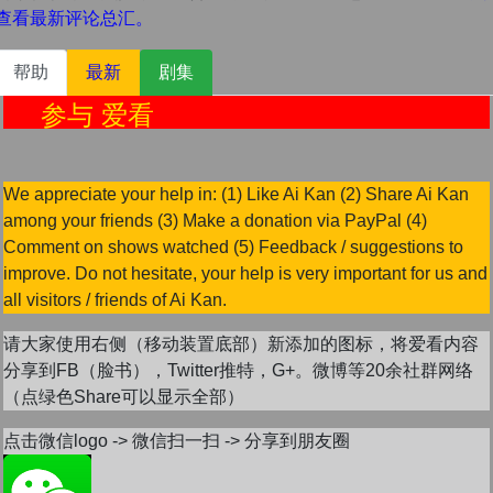
查看最新评论总汇。
帮助
最新
剧集
参与 爱看
We appreciate your help in: (1) Like Ai Kan (2) Share Ai Kan
among your friends (3) Make a donation via PayPal (4)
Comment on shows watched (5) Feedback / suggestions to
improve. Do not hesitate, your help is very important for us and
all visitors / friends of Ai Kan.
请大家使用右侧（移动装置底部）新添加的图标，将爱看内容
分享到FB（脸书），Twitter推特，G+。微博等20余社群网络
（点绿色Share可以显示全部）
点击微信logo -> 微信扫一扫 -> 分享到朋友圈