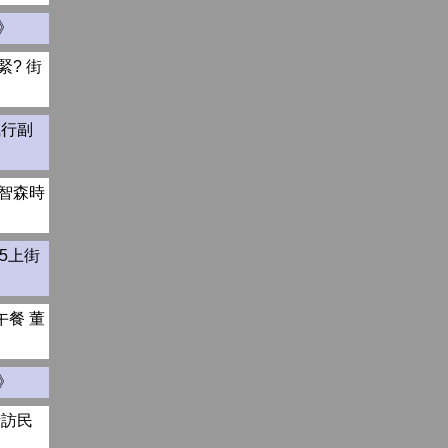
》
? 街
執行副
智森時
5上街
餐 董
》
街訪民