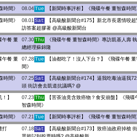
森時間》
08.04
【新聞時事評析】《飛碟午餐 董智森時間
Tue
森時間》
08.01
【高級酸新聞台#175】新北市長選情咬超緊
Sat
訪答案超膠著 ‪‪@高級酸新聞台
午餐 董
07.30
《飛碟午餐 董智森時間》專訪凱基人壽 
Thu
總經理蘇錦隆
午餐 董
07.28
【油都吃了！沒人下台？】《飛碟午餐 董
Tue
間》
森時間》
07.25
【高級酸新聞台#174】逼我吃毒油逼我72
Sat
頭 街訪會去凱道抗議嗎? ‪‪@
吼！】
07.23
【苦茶油竟含致癌物？食安崩盤】《飛碟午
Thu
智森時間》
森時間》
07.21
【新聞時事評析】《飛碟午餐 董智森時間
Tue
遭打
07.18
【高級酸新聞台#173】致癌油政府掉槍 
Sat
眾能記到投票時嗎? ‪‪@高級酸新