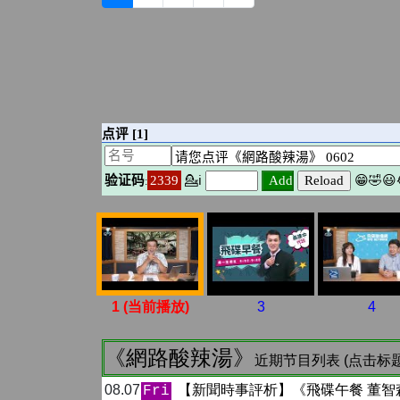
1 (当前播放)
3
4
《網路酸辣湯》
近期节目列表 (点击标
08.07
【新聞時事評析】《飛碟午餐 董智
Fri