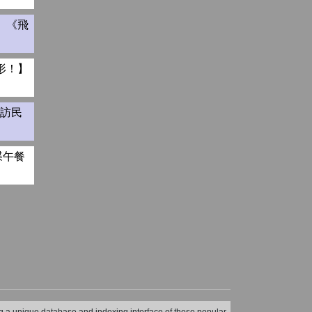
】《飛
形！】
街訪民
碟午餐