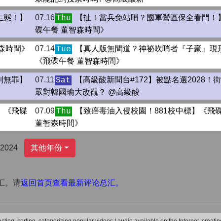
生態！】
07.16
【扯！當兵免站哨？國軍營區保全看門！
Thu
碟午餐 董智森時間》
森時間》
07.14
【真人版無間道？神祕吹哨者『子豪』現
Tue
《飛碟午餐 董智森時間》
到無罪】
07.11
【高級酸新聞台#172】被點名選2028！
Sat
眾對韓國瑜大改觀？ ‪‪@高級酸
】《飛碟
07.09
【致癌毒油入侵校園！881校中標】《飛
Thu
董智森時間》
2024
其他年份
汇。请
返回首页查看最新评论总汇。