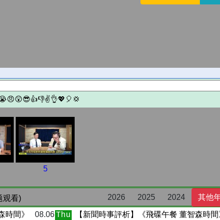
5
2026
2025
2024
其他
题观看)
森時間》
08.06
【新聞時事評析】《飛碟午餐 董智森時間
Thu