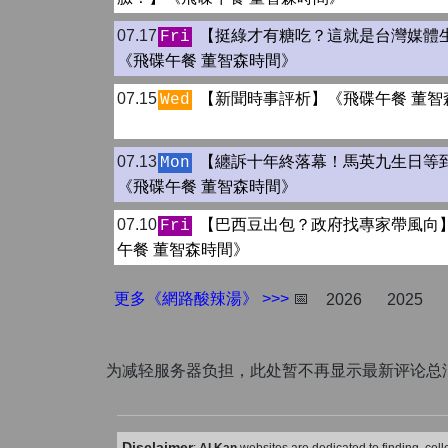
07.17
【挺綠才有糖吃？這就是台灣媒體
Fri
《飛碟午餐 董智森時間》
07.15
【新聞時事評析】《飛碟午餐 董智
Wed
07.13
【纏訴十年終落幕！馬英九生日等
Mon
《飛碟午餐 董智森時間》
07.10
【巴西豆出包？政府找專家帶風向
Fri
午餐 董智森時間》
更多《網路酸辣湯》 >>>
📅
2026
2025
为减轻服务器负担，此处暂不再显示最新评论总
Disclaimer