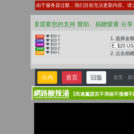
由于服务器过载，我们目前无法更新内容。请
❤️ 愛看需要您的支持 贊助、捐贈愛看
: 💖 $50 Y
12/08
1. 选择金
: 💖 $20 T
11/08
: 💖 $20 Y
19/06
: 💖 $20 C
20/05
: 💖 $40 L
2. 点击捐
11/05
斗内
首页
旧版
首页
新
網路酸辣湯
【民進黨謊言不用核不漲價不缺電】