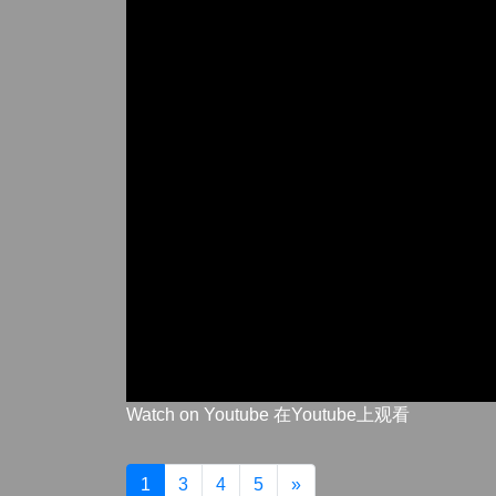
Watch on Youtube 在Youtube上观看
1
3
4
5
»