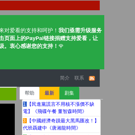
来对爱看的支持和呵护！
我们亟需升级服务
页面上的PayPal链接捐赠支持爱看，让
级。衷心感谢您的支持！
🌹
简介
联系
帮助
最新
剧集
1
【民進黨謊言不用核不漲價不缺
電】《飛碟午餐 董智森時間》
3
【中國經濟奇蹟最大黑馬匯改！】
代班聶建中《唐湘龍時間》