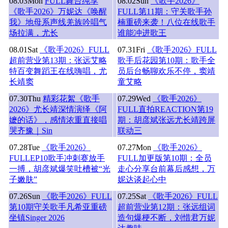
08.03
Mon
FULL舞台纯享
08.02
Sun
《歌手2026》
《歌手2026》万妮达《唤醒
FULL第11期：守关歌手孙
我》地母系声线羌族吟唱气
楠重磅来袭！八位在线歌手
场拉满，尤长
谁能冲进歌王
08.01
Sat
《歌手2026》FULL
07.31
Fri
《歌手2026》FULL
超前营业第13期：张远艾略
歌手后花园第10期：歌手全
特百变舞蹈王在线嗨唱，尤
员后台畅聊欢乐不停，窦靖
长靖窦
童艾略
07.30
Thu
精彩花絮《歌手
07.29
Wed
《歌手2026》
2026》尤长靖深情演绎《阿
FULL直拍REACTION第19
嬷的话》，感情浓重直接唱
期：胡彦斌张远尤长靖跨屏
哭齐豫｜Sin
联动三
07.28
Tue
《歌手2026》
07.27
Mon
《歌手2026》
FULLEP10歌手冲刺赛放手
FULL加更版第10期：全员
一搏，胡彦斌爆笑吐槽被“光
走心分享台前幕后感想，万
子嫩肤”
妮达谈起心中
07.26
Sun
《歌手2026》FULL
07.25
Sat
《歌手2026》FULL
第10期守关歌手凡希亚重磅
超前营业第12期：张远组词
坐镇Singer 2026
造句爆梗不断，刘惜君万妮