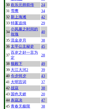
30
欢乐元帅前传
24
31
雪鹰
34
32
新上海滩
42
33
特案追缉
29
小风暴之时间的
34
40
玫瑰
35
流金岁月
38
36
太平公主秘史
45
百岁之好一言为
37
28
定
38
狼殿下
49
39
大江大河2
39
40
今夕何夕
43
41
大明宫词
37
42
战寇
38
43
国色天娇
20
44
杀寇决
47
45
青春无极限
38