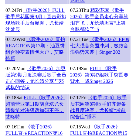
达趣味
07.24
Fri
《歌手2026》FULL
07.23
Thu
精彩花絮《歌手
歌手后花园第9期：直击彩排
2026》歌手全员走心分享笑
现场歌手后台畅聊，尤长靖
泪齐飞，尤长靖坦言“上舞
沈梦辰
台腿都软了”S
07.22
Wed
《歌手2026》直拍
07.21
Tue
《歌手2026》EP09
REACTION第17期：油豆饼
七大强音突围冲刺，极致音
组合秒变表情包大户，艾略
浪强势来袭｜Singer 202
特斯
07.20
Mon
《歌手2026》加更
07.19
Sun
FULL《歌手
版第9期月度决赛后歌手全员
2026》第9期7组歌手突围赛
走心回答，尤长靖分享与邓
背水一战Singer 2026
紫棋的结识
07.18
Sat
FULL《歌手2026》
07.17
Fri
《歌手2026》歌手
超前营业第11期胡彦斌尤长
后花园第8期歌手们齐聚备
靖爆笑对决狠话加码不停，
战月度决赛，尤长靖“考前
艾略特
综合症”睡不
07.16
Thu
《歌手2026》
07.15
Wed
《歌手2026》
FULL直拍REACTION第16
FULL直拍REACTION第15