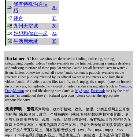
我有特殊沟通技
46
26
巧
47
装台
33
48
九州天空城
28
49
好想和你在一起
24
50
生活启示录
35
Disclaimer
:
AI Kan
websites are dedicated to finding, collecting, sorting,
categorizing popular videos / audio available on the Internet, creating a unique database
and indexing interface of these popular videos / audio for all Internet users to watch /
listen. Unless otherwise noted, all video / audio content is publicly available on the
Internet: either publicly released by its official owner or volunteers who love these
videos / audio. All video / audio files (avi, flv, mp4, mpeg, divx, mp3 ...) are not hosted
on our servers, but uploaded to / stored on video / audio sharing sites (such as
Youtube
,
DailyMotion
etc.) and file sharing sites (such as
MySpace
,
Facebook
etc.) by the third
parties (as mentioned above) . Related questions, please contact the appropriate
responsible party.
免责声明
：
爱看
系列网站，致力于搜索、收集、整理、分类互联网上公开发
布的热门视频/音频，建立一个独特的热门视频/音频的数据库和索引界面，便于
所有互联网用户查找、观看、收听。除非另有说明，所有视频/音频内容均为互
联网上公开发布的： 或者为其官方公开发布，或者为热爱这些视频/音频的志愿
者公开发布于互联网上。所有视频/音频文件（avi，flv，mp4，mpeg，divx，
mp3...）均不在我们的服务器上，而是由第三方（如前述）上传至/存储于视频/