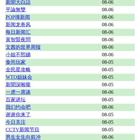
新聞大白話
08-06
平論無雙
08-06
POP撞新闻
08-06
新闻龙卷风
08-06
每日新闻汇
08-06
黃智賢夜問
08-06
文茜的世界周报
08-06
小姐不熙娣
08-06
食尚玩家
08-05
全民星攻略
08-05
WTO姐妹会
08-05
新聞深喉嚨
08-05
一虎一席谈
08-06
百家讲坛
08-05
我们约会吧
08-06
谢谢你来了
08-05
今日关注
08-05
CCTV新闻节目
08-05
男生女生向前冲
08-06