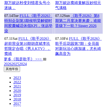
期万妮达秒变刘惜君头号小
期万妮达窦靖童解压妙招元
迷妹，
气满格
07.14
Tue
FULL《歌手2026》
07.12
Sun
《歌手2026》第8
特别企划第3期侯明昊解锁时
期第二月度决赛来袭，谁能
间胶囊喊话休假KPI，张远毕
晋级下一轮？Singer 2026
业
07.11
Sat
FULL《歌手2026》
07.10
Fri
FULL《歌手2026》
超前营业第10期胡彦斌李玖
歌手后花园第7期：全员面
哲限定合唱《男人KTV》，
对新玩法心跳加速，尤长靖
窦靖
飙高音为
更多《我是歌手》 >>>
📅
2026
2025
2024
其他年份
2023
2022
2021
2020
2019
2018
2017