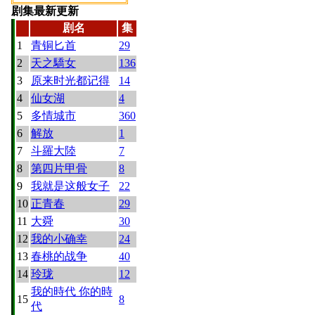
剧集最新更新
剧名
集
1
青铜匕首
29
2
天之驕女
136
3
原来时光都记得
14
4
仙女湖
4
5
多情城市
360
6
解放
1
7
斗羅大陸
7
8
第四片甲骨
8
9
我就是这般女子
22
10
正青春
29
11
大舜
30
12
我的小确幸
24
13
春桃的战争
40
14
玲珑
12
我的時代 你的時
15
8
代