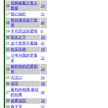
武林秘案之美人
16
24
图鉴
17
我心灿烂
35
陪你漫步这个世
18
46
界
19
不可思议的爱情
6
20
阳光之下
34
21
这个世界不看脸
45
22
欢乐元帅
19
少爷与我的罗曼
23
32
史
她和他的恋爱剧
24
24
本
25
大汉口
34
26
深宅
34
最初的相遇,最后
27
40
的别离
28
迷雾追踪
24
29
春天里
32