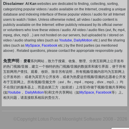
Disclaimer
:
AI Kan
websites are dedicated to finding, collecting, sorting,
categorizing popular videos / audio available on the Internet, creating a unique
database and indexing interface of these popular videos / audio for all Internet
users to watch / listen. Unless otherwise noted, all video / audio content is
publicly available on the Internet: either publicly released by its official owner
or volunteers who love these videos / audio. All video / audio files (avi, flv, mp4,
mpeg, divx, mp3 ...) are not hosted on our servers, but uploaded to / stored on
video / audio sharing sites (such as
Youtube
,
DailyMotion
etc.) and file sharing
sites (such as
MySpace
,
Facebook
etc.) by the third parties (as mentioned
above) . Related questions, please contact the appropriate responsible party.
免责声明
：
爱看
系列网站，致力于搜索、收集、整理、分类互联网上公开发布
的热门视频/音频，建立一个独特的热门视频/音频的数据库和索引界面，便于所有
互联网用户查找、观看、收听。除非另有说明，所有视频/音频内容均为互联网上
公开发布的： 或者为其官方公开发布，或者为热爱这些视频/音频的志愿者公开发
布于互联网上。所有视频/音频文件（avi，flv，mp4，mpeg，divx，mp3...）均
不在我们的服务器上，而是由第三方（如前述）上传至/存储于视频/音频共享网站
(如
Youtube
，
DailyMotion
等)和文件共享网站（如
MySpace
,
Facebook
等）上。
相关问题，请直接联系相应的责任方。
©Copyright Lotus Pond Moonlight Software 2008 - 2026