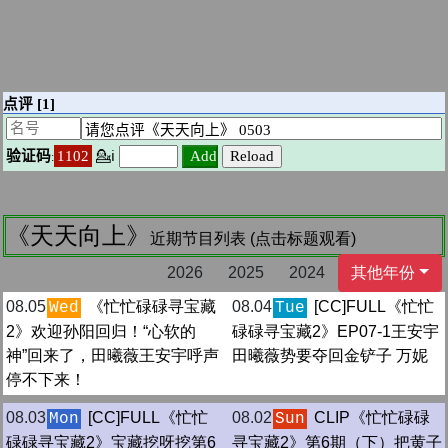
《天天向上》
近期节目列表 (点击标题观看)
2026
2025
2024
其他年份
08.05
《忙忙碌碌寻宝藏
08.04
[CC]FULL《忙忙
Wed
Tue
2》欢迎孙阳回归！“心软的
碌碌寻宝藏2》EP07-1王安宇
神”回来了，田曦薇王安宇呼声
田曦薇势要夺回金铲子 万妮
停不下来！
08.03
[CC]FULL《忙忙
08.02
CLIP《忙忙碌碌
Mon
Sun
碌碌寻宝藏2》宝藏挖呀挖第6
寻宝藏2》第6期（下）把黄子