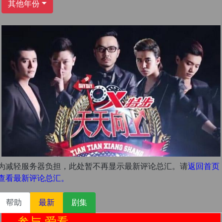
其他年份
为减轻服务器负担，此处暂不再显示最新评论总汇。请
返回首页
查看最新评论总汇。
帮助
最新
剧集
参与 爱看