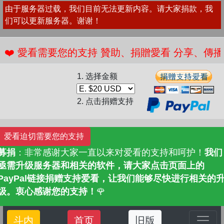
由于服务器过载，我们目前无法更新内容。请大家捐款，我
们可以更新服务器。谢谢！
 愛看需要您的支持 贊助、捐贈愛看 分享、傳播愛看 
1. 选择金额
2. 点击捐赠支持
爱看迫切需要您的支持
募捐
：非常感谢大家一直以来对爱看的支持和呵护！
我们
亟需升级服务器和相关的软件，请大家点击页面上的
PayPal链接捐赠支持爱看，让我们能够尽快进行相关的
级。衷心感谢您的支持！
🌹
斗内
首页
旧版