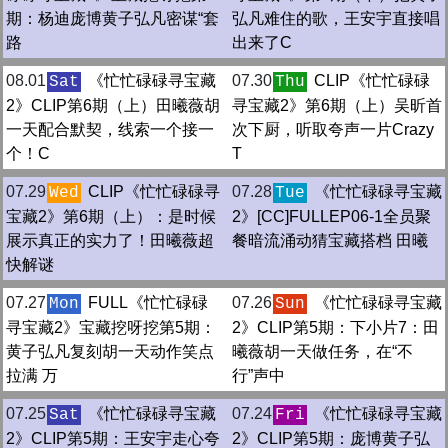
期：杨迪庞博黄子弘凡密谋“套
弘凡难住的歌，王安宇直接唱
路
出来了C
08.01
《忙忙碌碌寻宝藏
07.30
CLIP《忙忙碌碌
Sat
Thu
2》CLIP第6期（上）田曦薇胡
寻宝藏2》第6期（上）吴昕首
一天配合默契，线索一个接一
次下厨，听取夸声一片Crazy
个！C
T
07.29
CLIP《忙忙碌碌寻
07.28
《忙忙碌碌寻宝藏
Wed
Tue
宝藏2》第6期（上）：是时候
2》[CC]FULLEP06-1全员聚
展示真正的实力了！田曦薇超
餐暗流涌动猜宝藏搭档 田曦
快解谜
07.27
FULL《忙忙碌碌
07.26
《忙忙碌碌寻宝藏
Mon
Sun
寻宝藏2》宝藏挖呀挖第5期：
2》CLIP第5期：下小片7：田
黄子弘凡复刻胡一天动作笑点
曦薇胡一天做任务，在“不
拉满 万
行”声中
07.25
《忙忙碌碌寻宝藏
07.24
《忙忙碌碌寻宝藏
Sat
Fri
2》CLIP第5期：王安宇走心夸
2》CLIP第5期：庞博黄子弘