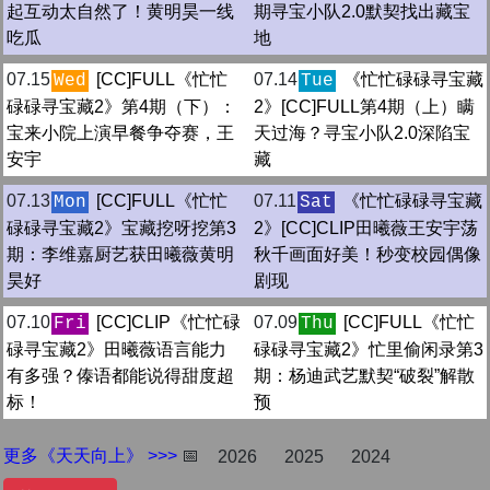
起互动太自然了！黄明昊一线
期寻宝小队2.0默契找出藏宝
吃瓜
地
07.15
[CC]FULL《忙忙
07.14
《忙忙碌碌寻宝藏
Wed
Tue
碌碌寻宝藏2》第4期（下）：
2》[CC]FULL第4期（上）瞒
宝来小院上演早餐争夺赛，王
天过海？寻宝小队2.0深陷宝
安宇
藏
07.13
[CC]FULL《忙忙
07.11
《忙忙碌碌寻宝藏
Mon
Sat
碌碌寻宝藏2》宝藏挖呀挖第3
2》[CC]CLIP田曦薇王安宇荡
期：李维嘉厨艺获田曦薇黄明
秋千画面好美！秒变校园偶像
昊好
剧现
07.10
[CC]CLIP《忙忙碌
07.09
[CC]FULL《忙忙
Fri
Thu
碌寻宝藏2》田曦薇语言能力
碌碌寻宝藏2》忙里偷闲录第3
有多强？傣语都能说得甜度超
期：杨迪武艺默契“破裂”解散
标！
预
更多《天天向上》 >>>
📅
2026
2025
2024