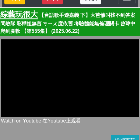
綜藝玩很大
【台語歌手遊嘉義 下】大芭慘叫找不到答案
問敵隊 彩樺姐無言 ㄎㄧㄤ度依舊 考驗體能無倫理關卡 曾瑋中
爬到腳軟 【第555集】 (2025.06.22)
Watch on Youtube 在Youtube上观看