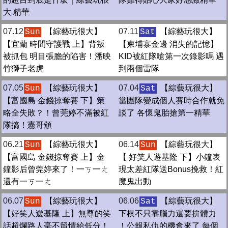
大 精華
07.12
【綜藝玩很大】
07.11
【綜藝玩很大】
Sun
Sat
【宜蘭 時間守護戰 上】背叛
【柬埔寨金邊 消失的記憶】
被抓包 明目張膽的陷害！潘映
KID被紅隊嗆第一次錄影嗎 遇
竹獅子老虎
到兩個雷隊
07.05
【綜藝玩很大】
07.04
【綜藝玩很大】
Sun
Sat
【富國島 金錢掠奪賽 下】策
當團隊變成個人賽時合作就免
略全失敗？！曾莞婷不滿被紅
談了 各懷鬼胎搶第一精華
隊搞！憲哥頒
06.21
【綜藝玩很大】
06.14
【綜藝玩很大】
Sun
Sun
【富國島 金錢掠奪賽 上】金
【 好笑人遊基隆 下】小鐘表
鐘影后曾莞婷來了！一ㄎ一ㄤ
現太差紅隊送Bonus挽救！紅
還有一ㄎ一ㄤ
魔鬼出動
06.07
【綜藝玩很大】
06.06
【綜藝玩很大】
Sun
Sat
【好笑人遊基隆 上】無尊的笑
下棋不只靠腦力還要拚體力
話超爛路人毫不留情給低分！
！公報私仇的機會來了 每個