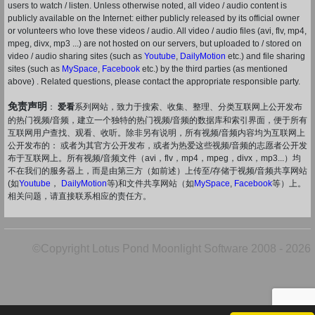
users to watch / listen. Unless otherwise noted, all video / audio content is
publicly available on the Internet: either publicly released by its official owner
or volunteers who love these videos / audio. All video / audio files (avi, flv, mp4,
mpeg, divx, mp3 ...) are not hosted on our servers, but uploaded to / stored on
video / audio sharing sites (such as
Youtube
,
DailyMotion
etc.) and file sharing
sites (such as
MySpace
,
Facebook
etc.) by the third parties (as mentioned
above) . Related questions, please contact the appropriate responsible party.
免责声明
：
爱看
系列网站，致力于搜索、收集、整理、分类互联网上公开发布
的热门视频/音频，建立一个独特的热门视频/音频的数据库和索引界面，便于所有
互联网用户查找、观看、收听。除非另有说明，所有视频/音频内容均为互联网上
公开发布的： 或者为其官方公开发布，或者为热爱这些视频/音频的志愿者公开发
布于互联网上。所有视频/音频文件（avi，flv，mp4，mpeg，divx，mp3...）均
不在我们的服务器上，而是由第三方（如前述）上传至/存储于视频/音频共享网站
(如
Youtube
，
DailyMotion
等)和文件共享网站（如
MySpace
,
Facebook
等）上。
相关问题，请直接联系相应的责任方。
©Copyright Lotus Pond Moonlight Software 2008 - 2026