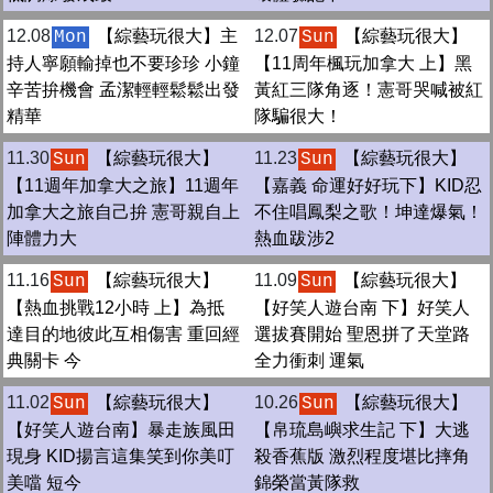
12.08
【綜藝玩很大】主
12.07
【綜藝玩很大】
Mon
Sun
持人寧願輸掉也不要珍珍 小鐘
【11周年楓玩加拿大 上】黑
辛苦拚機會 孟潔輕輕鬆鬆出發
黃紅三隊角逐！憲哥哭喊被紅
精華
隊騙很大！
11.30
【綜藝玩很大】
11.23
【綜藝玩很大】
Sun
Sun
【11週年加拿大之旅】11週年
【嘉義 命運好好玩下】KID忍
加拿大之旅自己拚 憲哥親自上
不住唱鳳梨之歌！坤達爆氣！
陣體力大
熱血跋涉2
11.16
【綜藝玩很大】
11.09
【綜藝玩很大】
Sun
Sun
【熱血挑戰12小時 上】為抵
【好笑人遊台南 下】好笑人
達目的地彼此互相傷害 重回經
選拔賽開始 聖恩拼了天堂路
典關卡 今
全力衝刺 運氣
11.02
【綜藝玩很大】
10.26
【綜藝玩很大】
Sun
Sun
【好笑人遊台南】暴走族風田
【帛琉島嶼求生記 下】大逃
現身 KID揚言這集笑到你美叮
殺香蕉版 激烈程度堪比摔角
美噹 短今
錦榮當黃隊救