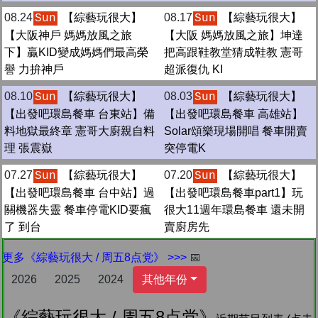
08.24
【綜藝玩很大】
08.17
【綜藝玩很大】
Sun
Sun
【大阪神戶 媽媽放風之旅
【大阪 媽媽放風之旅】坤達
下】贏KID變成媽媽們最高榮
把高跟鞋教堂猜成鞋教 憲哥
譽 力拚神戶
超派復仇 KI
08.10
【綜藝玩很大】
08.03
【綜藝玩很大】
Sun
Sun
【出發吧環島餐車 台東站】備
【出發吧環島餐車 高雄站】
料地獄最終章 憲哥大廚親自料
Solar頌樂現場開唱 餐車開賣
理 張震嶽
突停電K
07.27
【綜藝玩很大】
07.20
【綜藝玩很大】
Sun
Sun
【出發吧環島餐車 台中站】過
【出發吧環島餐車part1】玩
關機器失靈 餐車停電KID要瘋
很大11週年環島餐車 還未開
了 到台
賣廚房先
更多《綜藝玩很大 / 周五8点党》 >>>
📅
2026
2025
2024
其他年份
《綜藝玩很大 / 周五8点党》