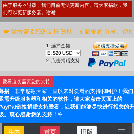
由于服务器过载，我们目前无法更新内容。请大家捐款，我
们可以更新服务器。谢谢！
 愛看需要您的支持 贊助、捐贈愛看 分享、傳播愛看 ❤
1. 选择金额
2. 点击捐赠支持
爱看迫切需要您的支持
募捐
：非常感谢大家一直以来对爱看的支持和呵护！
我们
亟需升级服务器和相关的软件，请大家点击页面上的
PayPal链接捐赠支持爱看，让我们能够尽快进行相关的
级。衷心感谢您的支持！
🌹
斗内
首页
旧版