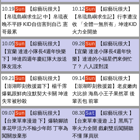
10.19
【綜藝玩很大】
10.12
【綜藝玩很大】
Sun
Sun
【帛琉島嶼求生記 中】帛琉夜
【帛琉島嶼求生記】行李遭沒
晚不平靜 KID自信害到自己 憲
收 「全體一無所有」坤達KID
哥最累
火力全開搶
10.05
【綜藝玩很大】
09.28
【綜藝玩很大】
Sun
Sun
【宜蘭 達達小隊長4週年快樂
【宜蘭 達達小隊長4週年快
下】坤達四週年慶紅隊大放送
樂】達達的小福星們來倒忙
隊友混水
了？ 八人諜對諜
09.21
【綜藝玩很大】
09.14
【綜藝玩很大】
Sun
Sun
【澎湖即刻救援篇下】楊千霈
【澎湖即刻救援篇】老皮嫩肉
爆氣跟鮮肉沒默契大卡關 坤達
大比拚 海島小王子果然罩 後
失常被秒殺
輩丟包 前輩
09.07
【綜藝玩很大】
08.30
【綜藝玩很大 】
Sun
Sat
【台東單車漫遊 下】爆騎腳踏
【台東單車漫遊 上】黑馬丁
車花甲活力不輸少年郎 丁寧為
寧火力全開 戲劇雙后闖關聽
闖關放棄形
不懂 隊員狀