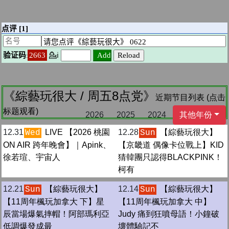
《綜藝玩很大 / 周五8点党》
近期节目列表 (点击
标题观看)
2026
2025
2024
其他年份
12.31
LIVE 【2026 桃園
12.28
【綜藝玩很大】
Wed
Sun
ON AIR 跨年晚會】｜Apink、
【京畿道 偶像卡位戰上】KID
徐若瑄、宇宙人
猜韓團只認得BLACKPINK！
柯有
12.21
【綜藝玩很大】
12.14
【綜藝玩很大】
Sun
Sun
【11周年楓玩加拿大 下】星
【11周年楓玩加拿大 中】
辰當場爆氣摔帽！阿部瑪利亞
Judy 痛到狂噴母語！小鐘破
低調爆發成最
壞體驗記不