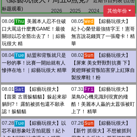
近期节目列表 (点击
标题观看)
2026
2025
2024
其他年份
08.06
美麗本人忍不住破
08.05
【綜藝玩很大】
Thu
Wed
口大罵這什麼糞GAME！最後
紀卜心榮登最強猜字王！憲哥
關頭以芯全豁出去了！｜綜藝
無言說花錢買了一張廢卡！精
玩很大 精
華
08.04
結盟和背叛就只是
08.02
【綜藝玩很大】
Tue
Sun
一秒的事！比賽一開始就有人
【屏東 美女野獸對抗賽 下】
慘摔在地！｜綜藝玩很大 精華
黃鐙輝被背叛陷害穿上紅隊自
製按摩鞋！粉
08.01
【綜藝玩很大】
07.31
【綜藝玩很大】
Sat
Fri
【苗栗 古厝躲貓貓】躲起來卻
菜鳥0心機見識到現實的殘
躺到?！ 露餡被抓包還不願承
酷！美麗本人贏的太囂張被盯
認！躲貓貓
上了！ 精華
07.28
【綜藝玩很大】以
07.26
【綜藝玩很大】
Tue
Sun
芯不顧形象吐舌拍屁股！紀卜
【新竹 抓很大】不想被抓到