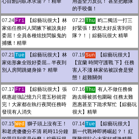
心自創詞臥冰求湯？！精華
用盡全力反抗！ 甚至把敵隊
的手咬傷！
07.24
【綜藝玩很大】林
07.23
畇二獨活一打三
Fri
Thu
家佑任務叫人聞腋下被說臭好
好緊張！默契太好反害到同
委屈！全員各種炫技閃躲鬼的
隊？！｜綜藝玩很大 精華
捕獵！精華
07.21
【綜藝玩很大】林
07.19
【綜藝玩很大】
Tue
Sun
家佑形象全毀好委屈... 半夜到
【宜蘭 時間守護戰 下】任務
別人房間跳健身操？ 精華
害人不淺 林家佑被誤會是變
態！超難關倒
07.17
【綜藝玩很大】張
07.16
有人不做任務偷
Fri
Thu
棋惠超強記憶力只需五秒就背
跑去睡被抓包圍毆 任務太難
完！大家都在執行夜間任務時
恩惠甚至下跪求幫忙【綜藝玩
發現有人消失
很大】精華
07.15
獅子頭上沒有王！
07.14
【綜藝玩很大】
Wed
Tue
和老虎傻傻分不清 耗時11分鐘
新一代戰神即將崛起？！ 紅
的題目到底是什麼｜綜藝玩很
隊難得貼心大家好感激精華