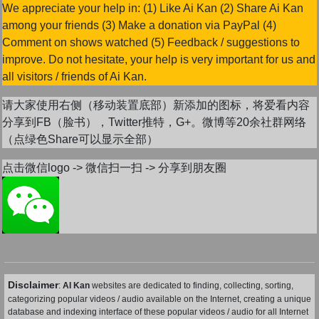
We appreciate your help in: (1) Like Ai Kan (2) Share Ai Kan
among your friends (3) Make a donation via PayPal (4)
Comment on shows watched (5) Feedback / suggestions to
improve. Do not hesitate, your help is very important for us and
all visitors / friends of Ai Kan.
请大家使用右侧（移动装置底部）新添加的图标，将爱看内容
分享到FB（脸书），Twitter推特，G+。微博等20余社群网络
（点绿色Share可以显示全部）
点击微信logo -> 微信扫一扫 -> 分享到朋友圈
Disclaimer
:
AI Kan
websites are dedicated to finding, collecting, sorting,
categorizing popular videos / audio available on the Internet, creating a unique
database and indexing interface of these popular videos / audio for all Internet