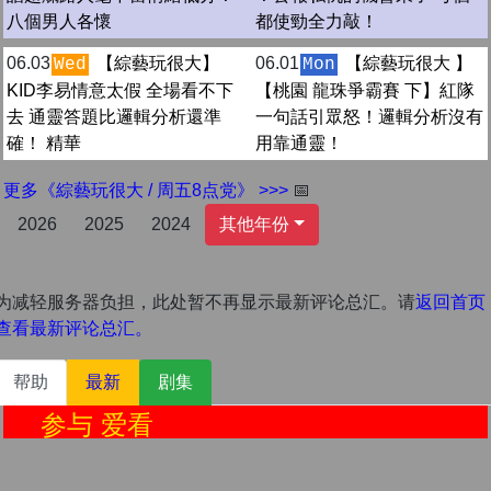
八個男人各懷
都使勁全力敲！
06.03
【綜藝玩很大】
06.01
【綜藝玩很大 】
Wed
Mon
KID李易情意太假 全場看不下
【桃園 龍珠爭霸賽 下】紅隊
去 通靈答題比邏輯分析還準
一句話引眾怒！邏輯分析沒有
確！ 精華
用靠通靈！
更多《綜藝玩很大 / 周五8点党》 >>>
📅
2026
2025
2024
其他年份
为减轻服务器负担，此处暂不再显示最新评论总汇。请
返回首页
查看最新评论总汇。
帮助
最新
剧集
参与 爱看