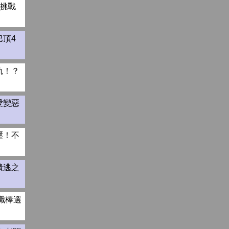
挑戰
頂4
軌！？
愛變惡
壓！不
潰逃之
職棒選