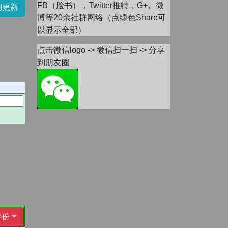
FB（脸书），Twitter推特，G+。微
期更新
博等20余社群网络（点绿色Share可
以显示全部）
点击微信logo -> 微信扫一扫 -> 分享
到朋友圈
年份