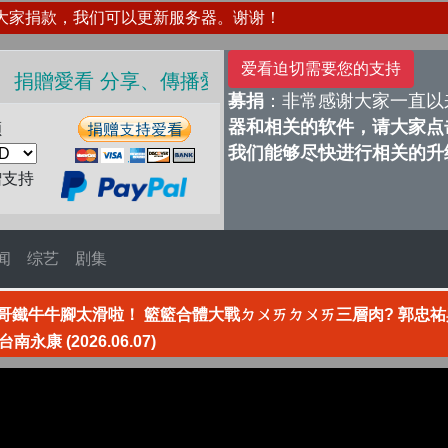
大家捐款，我们可以更新服务器。谢谢！
爱看迫切需要您的支持
、捐贈愛看 分享、傳播愛看 ❤️
募捐
：非常感谢大家一直以
器和相关的软件，请大家点击
额
我们能够尽快进行相关的升
赠支持
闻
综艺
剧集
哥鐵牛牛腳太滑啦！ 籃籃合體大戰ㄉㄨㄞㄉㄨㄞ三層肉? 郭忠祐
 (2026.06.07)