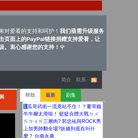
来对爱看的支持和呵护！
我们亟需升级服务
页面上的PayPal链接捐赠支持爱看，让
级。衷心感谢您的支持！
🌹
简介
联系
帮助
最新
剧集
與
1
瓜哥武術一流竟站不住！？董哥鐵
牛牛腳太滑啦！ 籃籃合體大戰ㄉㄨ
ㄞㄉㄨㄞ三層肉? 郭忠祐與ROCK男
上加男帥翻全場?妖嬌到底在叫什
麼？ 台南永康