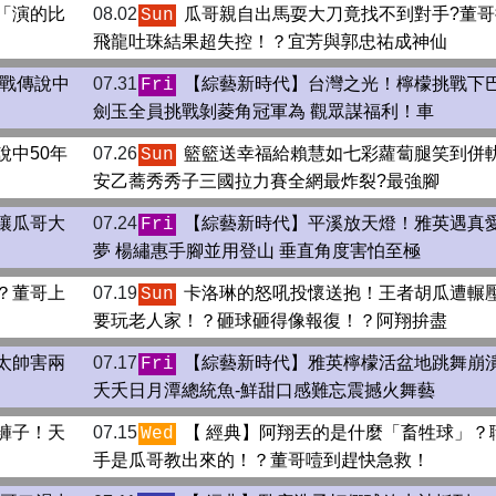
「演的比
08.02
瓜哥親自出馬耍大刀竟找不到對手?董哥
Sun
飛龍吐珠結果超失控！？宜芳與郭忠祐成神仙
挑戰傳說中
07.31
【綜藝新時代】台灣之光！檸檬挑戰下巴
Fri
劍玉全員挑戰剝菱角冠軍為 觀眾謀福利！車
說中50年
07.26
籃籃送幸福給賴慧如七彩蘿蔔腿笑到併
Sun
安乙蕎秀秀子三國拉力賽全網最炸裂?最強腳
讓瓜哥大
07.24
【綜藝新時代】平溪放天燈！雅英遇真
Fri
夢 楊繡惠手腳並用登山 垂直角度害怕至極
？董哥上
07.19
卡洛琳的怒吼投懷送抱！王者胡瓜遭輾
Sun
要玩老人家！？砸球砸得像報復！？阿翔拚盡
太帥害兩
07.17
【綜藝新時代】雅英檸檬活盆地跳舞崩
Fri
夭夭日月潭總統魚-鮮甜口感難忘震撼火舞藝
褲子！天
07.15
【 經典】阿翔丟的是什麼「畜牲球」？
Wed
手是瓜哥教出來的！？董哥噎到趕快急救！