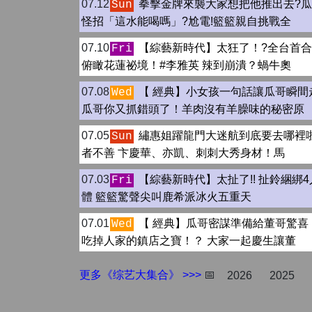
07.12
拳擊金牌來襲大家想把他推出去?
Sun
怪招「這水能喝嗎」?尬電!籃籃親自挑戰全
07.10
【綜藝新時代】太狂了！?全台首
Fri
俯瞰花蓮祕境！#李雅英 辣到崩潰？蝸牛奧
07.08
【 經典】小女孩一句話讓瓜哥瞬間
Wed
瓜哥你又抓錯頭了！羊肉沒有羊臊味的秘密原
07.05
繡惠姐躍龍門大迷航到底要去哪裡啦
Sun
者不善 卞慶華、亦凱、刺刺大秀身材！馬
07.03
【綜藝新時代】太扯了!! 扯鈴綑綁4
Fri
體 籃籃驚聲尖叫鹿希派冰火五重天
07.01
【 經典】瓜哥密謀準備給董哥驚喜
Wed
吃掉人家的鎮店之寶！？ 大家一起慶生讓董
更多《综艺大集合》 >>>
📅
2026
2025