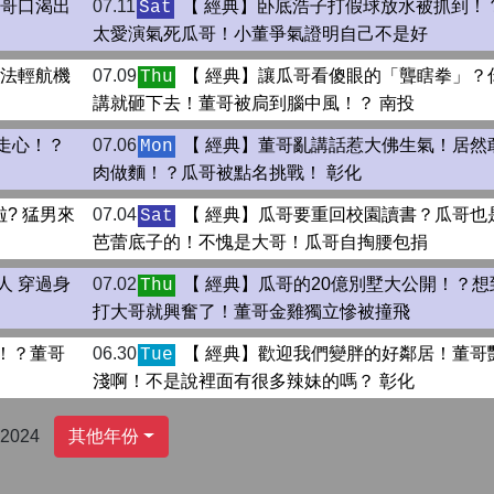
瓜哥口渴出
07.11
【 經典】卧底浩子打假球放水被抓到！
Sat
太愛演氣死瓜哥！小董爭氣證明自己不是好
合法輕航機
07.09
【 經典】讓瓜哥看傻眼的「聾瞎拳」？
Thu
講就砸下去！董哥被扃到腦中風！？ 南投
走心！？
07.06
【 經典】董哥亂講話惹大佛生氣！居然
Mon
肉做麵！？瓜哥被點名挑戰！ 彰化
? 猛男來
07.04
【 經典】瓜哥要重回校園讀書？瓜哥也
Sat
芭蕾底子的！不愧是大哥！瓜哥自掏腰包捐
人 穿過身
07.02
【 經典】瓜哥的20億別墅大公開！？想
Thu
打大哥就興奮了！董哥金雞獨立慘被撞飛
！？董哥
06.30
【 經典】歡迎我們變胖的好鄰居！董哥
Tue
淺啊！不是說裡面有很多辣妹的嗎？ 彰化
2024
其他年份