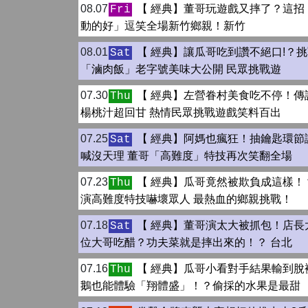
08.07
【 經典】董哥玩遊戲又摔了？這招
Fri
動的好」逗笑全場新竹鄉親！新竹
08.01
【 經典】讓瓜哥吃到讚不絕口!？
Sat
「滷肉飯」老字號美味大公開 民眾挑戰遊
07.30
【 經典】左營眷村美食吃不停！傳
Thu
楊桃汁超回甘 熱情民眾挑戰遊戲笑料百出
07.25
【 經典】阿媽也瘋狂！抽鑰匙環節
Sat
喊沒天理 董哥「高難度」特技再次笑翻全場
07.23
【 經典】瓜哥竟然被欺負成這樣！
Thu
演高難度特技嚇壞眾人 最熱血的鄉親挑戰！
07.18
【 經典】董哥演太大被抓包！店長
Sat
位大哥吃醋？功夫菜就是摔出來的！？ 台北
07.16
【 經典】瓜哥小看對手結果輸到脫
Thu
鵝也能體驗「翔體盛」！？偷採的水果是最甜