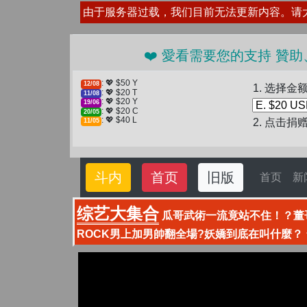
由于服务器过载，我们目前无法更新内容。请
❤️ 愛看需要您的支持 贊助
: 💖 $50 Y
12/08
1. 选择金
: 💖 $20 T
11/08
: 💖 $20 Y
19/06
: 💖 $20 C
20/05
: 💖 $40 L
2. 点击捐
11/05
斗内
首页
旧版
首页
新
综艺大集合
瓜哥武術一流竟站不住！？董
ROCK男上加男帥翻全場?妖嬌到底在叫什麼？ 台南永康