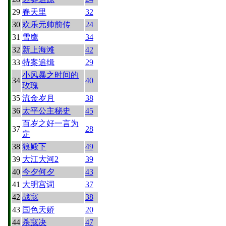
29
春天里
32
30
欢乐元帅前传
24
31
雪鹰
34
32
新上海滩
42
33
特案追缉
29
小风暴之时间的
34
40
玫瑰
35
流金岁月
38
36
太平公主秘史
45
百岁之好一言为
37
28
定
38
狼殿下
49
39
大江大河2
39
40
今夕何夕
43
41
大明宫词
37
42
战寇
38
43
国色天娇
20
44
杀寇决
47