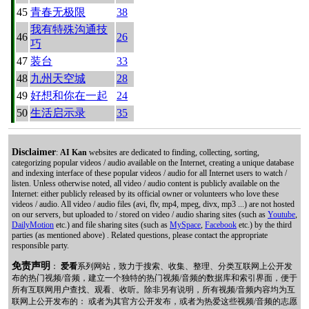
45
青春无极限
38
我有特殊沟通技
46
26
巧
47
装台
33
48
九州天空城
28
49
好想和你在一起
24
50
生活启示录
35
Disclaimer
:
AI Kan
websites are dedicated to finding, collecting, sorting,
categorizing popular videos / audio available on the Internet, creating a unique database
and indexing interface of these popular videos / audio for all Internet users to watch /
listen. Unless otherwise noted, all video / audio content is publicly available on the
Internet: either publicly released by its official owner or volunteers who love these
videos / audio. All video / audio files (avi, flv, mp4, mpeg, divx, mp3 ...) are not hosted
on our servers, but uploaded to / stored on video / audio sharing sites (such as
Youtube
,
DailyMotion
etc.) and file sharing sites (such as
MySpace
,
Facebook
etc.) by the third
parties (as mentioned above) . Related questions, please contact the appropriate
responsible party.
免责声明
：
爱看
系列网站，致力于搜索、收集、整理、分类互联网上公开发
布的热门视频/音频，建立一个独特的热门视频/音频的数据库和索引界面，便于
所有互联网用户查找、观看、收听。除非另有说明，所有视频/音频内容均为互
联网上公开发布的： 或者为其官方公开发布，或者为热爱这些视频/音频的志愿