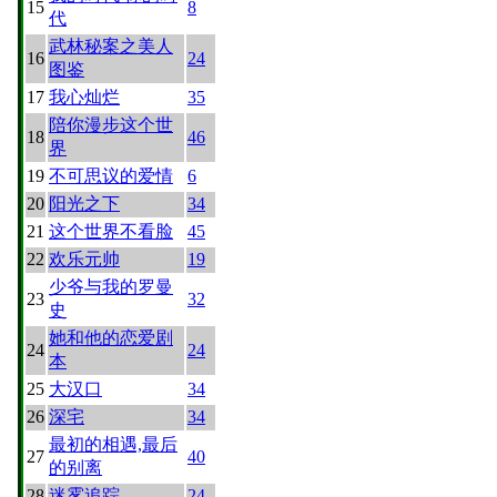
15
8
代
武林秘案之美人
16
24
图鉴
17
我心灿烂
35
陪你漫步这个世
18
46
界
19
不可思议的爱情
6
20
阳光之下
34
21
这个世界不看脸
45
22
欢乐元帅
19
少爷与我的罗曼
23
32
史
她和他的恋爱剧
24
24
本
25
大汉口
34
26
深宅
34
最初的相遇,最后
27
40
的别离
28
迷雾追踪
24