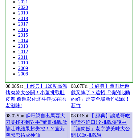
2021
2020
2019
2018
2017
2016
2015
2014
2013
2012
2011
2010
2009
2008
08.08
Sat
【 經典】120度高溫
08.07
Fri
【 經典】董哥玩遊
烤肉乾大公開！小董挑戰肚
戲又摔了？這招「演的比動
皮舞 前進彰化北斗尋找在地
的好」逗笑全場新竹鄉親！
老滋味!
新竹
08.02
Sun
瓜哥親自出馬耍大
08.01
Sat
【 經典】讓瓜哥吃
刀竟找不到對手?董哥挑戰飛
到讚不絕口!？挑戰傳說中
龍吐珠結果超失控！？宜芳
「滷肉飯」老字號美味大公
與郭忠祐成神仙
開 民眾挑戰遊