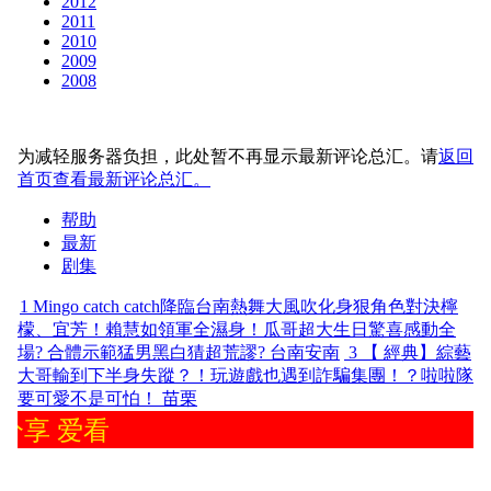
2012
2011
2010
2009
2008
为减轻服务器负担，此处暂不再显示最新评论总汇。请
返回
首页查看最新评论总汇。
帮助
最新
剧集
1
Mingo catch catch降臨台南熱舞大風吹化身狠角色對決檸
檬、宜芳！賴慧如領軍全濕身！瓜哥超大生日驚喜感動全
場? 合體示範猛男黑白猜超荒謬? 台南安南
3
【 經典】綜藝
大哥輸到下半身失蹤？！玩遊戲也遇到詐騙集團！？啦啦隊
要可愛不是可怕！ 苗栗
分享 爱看