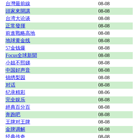
台灣最前線
08-08
頭家來開講
08-08
台湾大论谈
08-08
正常發揮
08-08
前進戰略高地
08-08
地球黄金线
08-08
57金钱爆
08-08
Focus全球新聞
08-08
小姐不熙娣
08-08
中国好声音
08-08
锦绣梨园
08-08
对话
08-08
纪录精彩
08-06
完全娱乐
08-08
經典百分百
08-08
奔跑吧
08-08
王牌对王牌
08-08
金牌调解
08-08
经典传奇
08-08