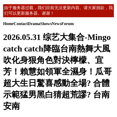
由于服务器过载，我们目前无法更新内容。请大家捐款，我
们可以更新服务器。谢谢！
Home
Contact
Drama
Shows
News
Forum
2026.05.31 综艺大集合-Mingo
catch catch降臨台南熱舞大風
吹化身狠角色對決檸檬、宜
芳！賴慧如領軍全濕身！瓜哥
超大生日驚喜感動全場? 合體
示範猛男黑白猜超荒謬? 台南
安南