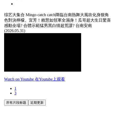
综艺大集合
Mingo catch catch降臨台南熱舞大風吹化身狠角
色對決檸檬、宜芳！賴慧如領軍全濕身！瓜哥超大生日驚喜
感動全場? 合體示範猛男黑白猜超荒謬? 台南安南
(2026.05.31)
Watch on Youtube 在Youtube上观看
1
3
所有片段标题
近期更新