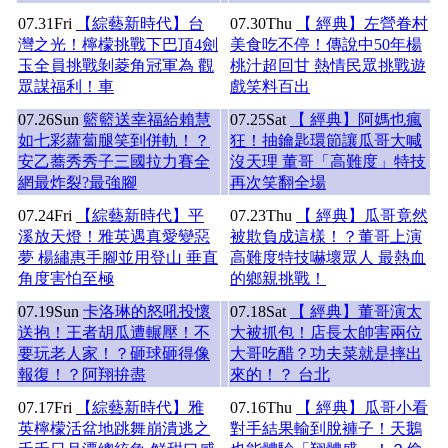
07.31
Fri
【綜藝新時代】台
07.30
Thu
【 經典】左營眷村
灣之光！檸檬挑戰下巴頂4劍
美食吃不停！傳說中50年楊
玉全員挑戰剝菱角冠軍為 觀
桃汁超回甘 熱情民眾挑戰遊
眾謀福利！車
戲笑料百出
07.26
Sun
籃籃送幸福給賴慧
07.25
Sat
【 經典】阿媽也瘋
如七彩蘿蔔腿笑到併軌！？
狂！抽鑰匙環節讓瓜哥大喊
安乙蕎秀秀子三國拉力賽全
沒天理 董哥「高難度」特技
網最炸裂?最強腳
再次笑翻全場
07.24
Fri
【綜藝新時代】平
07.23
Thu
【 經典】瓜哥竟然
溪放天燈！雅英遇真愛變惡
被欺負成這樣！？董哥上演
夢 楊繡惠手腳並用登山 垂直
高難度特技嚇壞眾人 最熱血
角度害怕至極
的鄉親挑戰！
07.19
Sun
卡洛琳的怒吼投懷
07.18
Sat
【 經典】董哥演太
送抱！王者胡瓜遭輾壓！不
大被抓包！店長太帥害兩位
要玩老人家！？砸球砸得像
大哥吃醋？功夫菜就是摔出
報復！？阿翔拚盡
來的！？ 台北
07.17
Fri
【綜藝新時代】雅
07.16
Thu
【 經典】瓜哥小看
英檸檬活盆地跳舞崩潰逃之
對手結果輸到脫褲子！天鵝