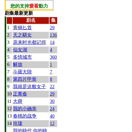
您的支持
愛看
動力
剧集最新更新
剧名
集
1
青铜匕首
29
2
天之驕女
136
3
原来时光都记得
14
4
仙女湖
4
5
多情城市
360
6
解放
1
7
斗羅大陸
7
8
第四片甲骨
8
9
我就是这般女子
22
10
正青春
29
11
大舜
30
12
我的小确幸
24
13
春桃的战争
40
14
玲珑
12
我的時代 你的時