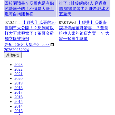
回校園讀書？瓜哥也是有點
扯了!! 扯鈴綑綁4人 穿過身
芭蕾底子的！不愧是大哥！
體 籃籃驚聲尖叫鹿希派冰火
瓜哥自掏腰包捐
五重天
07.02
Thu
【 經典】瓜哥的20
07.01
Wed
【 經典】瓜哥密
億別墅大公開！？想到可以
謀準備給董哥驚喜！？董哥
打大哥就興奮了！董哥金雞
吃掉人家的鎮店之寶！？ 大
獨立慘被撞飛
家一起慶生讓董
更多《综艺大集合》 >>>
📅
2026
2025
2024
其他年份
2023
2022
2021
2020
2019
2018
2017
2016
2015
2014
2013