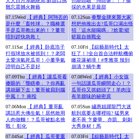
夭夭日月潭總統魚-鮮甜口感
也能體驗「翔體盛」！？偷
難忘震撼火舞藝
採的水果是最甜
07.15
Wed
【 經典】阿翔丟的
07.12
Sun
拳擊金牌來襲大家
是什麼「畜牲球」？職棒選
想把他推出去?瓜哥口渴出怪
手是瓜哥教出來的！？董哥
招「這水能喝嗎」?尬電!籃
噎到趕快急救！
籃親自挑戰全
07.11
Sat
【 經典】卧底浩子
07.10
Fri
【綜藝新時代】太
打假球放水被抓到！？老闆
狂了！?全台首合法輕航機俯
太愛演氣死瓜哥！小董爭氣
瞰花蓮祕境！#李雅英 辣到
證明自己不是好
崩潰？蝸牛奧
07.09
Thu
【 經典】讓瓜哥看
07.08
Wed
【 經典】小女孩
傻眼的「聾瞎拳」？你再亂
一句話讓瓜哥瞬間走心！？
講就砸下去！董哥被扃到腦
瓜哥你又抓錯頭了！羊肉沒
中風！？ 南投
有羊臊味的秘密原
07.06
Mon
【 經典】董哥亂
07.05
Sun
繡惠姐躍龍門大迷
講話惹大佛生氣！居然敢用
航到底要去哪裡啦? 猛男來
人肉做麵！？瓜哥被點名挑
者不善 卞慶華、亦凱、刺刺
戰！ 彰化
大秀身材！馬
07.04
Sat
【 經典】瓜哥要重
07.03
Fri
【綜藝新時代】太