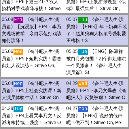
员篇》EP6下逐玉2.0？双人
员篇》EP6上景甜张晚意《似
搭档对手戏演绎考核！ Strive
锦》最强售后！ Strive On,
05.08
《奋斗吧人生-演
05.07
《奋斗吧人生-演
Fri
Thu
员篇》【沉浸版】EP4：李乃
员篇》【ENG】年下奶狗不装
文现场教学，亲自示范打戏该
了！赵川狼狗人格顶号强制爱
如何演绎！
王格格！S
05.06
《奋斗吧人生-演
05.05
【ENG】陈添祥
Wed
Tue
员篇》EP5下短剧实践！霸总
被白月光包围！四个御姐难哄
御姐人设演练～ Strive On,
一个吴添豪！《奋斗吧人生-
演员篇》St
05.04
《奋斗吧人生-演
04.29
《奋斗吧人生-演
Mon
Wed
员篇》EP5上社会实践课！新
员篇》EP4下李乃文爆改《酒
人演员体验生活！ Strive On
吧狂人》反复被虐！ Strive O
04.28
《奋斗吧人生-演
04.27
《奋斗吧人生-演
Tue
Mon
员篇》EP4上看哭李乃文！反
员篇》【ENG】说好的低声
派考核持续上强度！ Strive O
呢！做不到！Strive On, Pe