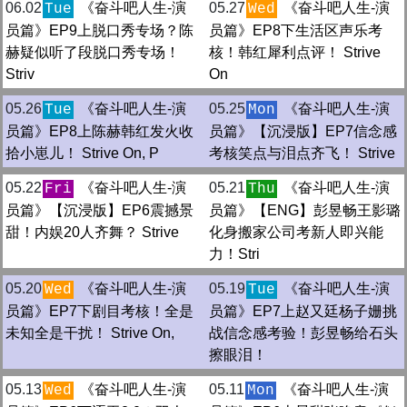
06.02
《奋斗吧人生-演
05.27
《奋斗吧人生-演
Tue
Wed
员篇》EP9上脱口秀专场？陈
员篇》EP8下生活区声乐考
赫疑似听了段脱口秀专场！
核！韩红犀利点评！ Strive
Striv
On
05.26
《奋斗吧人生-演
05.25
《奋斗吧人生-演
Tue
Mon
员篇》EP8上陈赫韩红发火收
员篇》【沉浸版】EP7信念感
拾小崽儿！ Strive On, P
考核笑点与泪点齐飞！ Strive
05.22
《奋斗吧人生-演
05.21
《奋斗吧人生-演
Fri
Thu
员篇》【沉浸版】EP6震撼景
员篇》【ENG】彭昱畅王影璐
甜！内娱20人齐舞？ Strive
化身搬家公司考新人即兴能
力！Stri
05.20
《奋斗吧人生-演
05.19
《奋斗吧人生-演
Wed
Tue
员篇》EP7下剧目考核！全是
员篇》EP7上赵又廷杨子姗挑
未知全是干扰！ Strive On,
战信念感考验！彭昱畅给石头
擦眼泪！
05.13
《奋斗吧人生-演
05.11
《奋斗吧人生-演
Wed
Mon