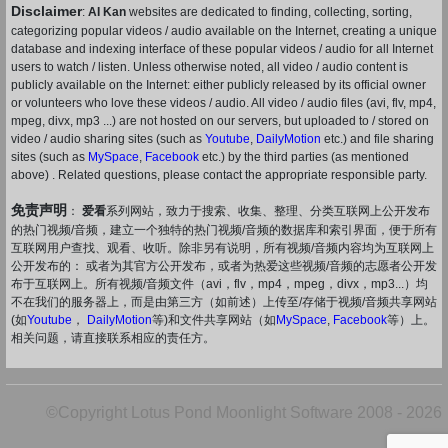
Disclaimer
:
AI Kan
websites are dedicated to finding, collecting, sorting,
categorizing popular videos / audio available on the Internet, creating a unique
database and indexing interface of these popular videos / audio for all Internet
users to watch / listen. Unless otherwise noted, all video / audio content is
publicly available on the Internet: either publicly released by its official owner
or volunteers who love these videos / audio. All video / audio files (avi, flv, mp4,
mpeg, divx, mp3 ...) are not hosted on our servers, but uploaded to / stored on
video / audio sharing sites (such as
Youtube
,
DailyMotion
etc.) and file sharing
sites (such as
MySpace
,
Facebook
etc.) by the third parties (as mentioned
above) . Related questions, please contact the appropriate responsible party.
免责声明
：
爱看
系列网站，致力于搜索、收集、整理、分类互联网上公开发布
的热门视频/音频，建立一个独特的热门视频/音频的数据库和索引界面，便于所有
互联网用户查找、观看、收听。除非另有说明，所有视频/音频内容均为互联网上
公开发布的： 或者为其官方公开发布，或者为热爱这些视频/音频的志愿者公开发
布于互联网上。所有视频/音频文件（avi，flv，mp4，mpeg，divx，mp3...）均
不在我们的服务器上，而是由第三方（如前述）上传至/存储于视频/音频共享网站
(如
Youtube
，
DailyMotion
等)和文件共享网站（如
MySpace
,
Facebook
等）上。
相关问题，请直接联系相应的责任方。
©Copyright Lotus Pond Moonlight Software 2008 - 2026