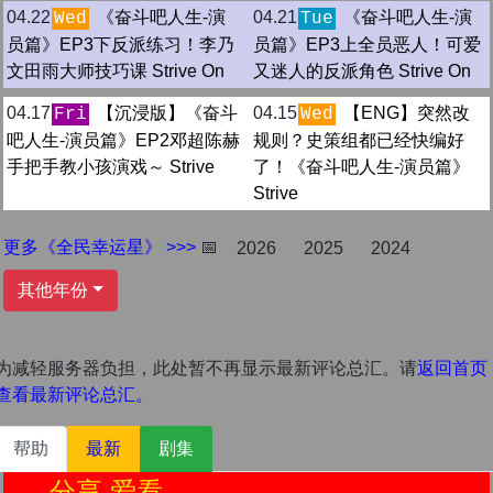
04.22
《奋斗吧人生-演
04.21
《奋斗吧人生-演
Wed
Tue
员篇》EP3下反派练习！李乃
员篇》EP3上全员恶人！可爱
文田雨大师技巧课 Strive On
又迷人的反派角色 Strive On
04.17
【沉浸版】《奋斗
04.15
【ENG】突然改
Fri
Wed
吧人生-演员篇》EP2邓超陈赫
规则？史策组都已经快编好
手把手教小孩演戏～ Strive
了！《奋斗吧人生-演员篇》
Strive
更多《全民幸运星》 >>>
📅
2026
2025
2024
其他年份
为减轻服务器负担，此处暂不再显示最新评论总汇。请
返回首页
查看最新评论总汇。
帮助
最新
剧集
分享 爱看