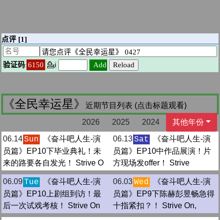
《全民幸运星》
近期节目列表 (点击标题观看)
2026
2025
2024
其他年份
06.14
《奋斗吧人生-演
06.13
《奋斗吧人生-演
Sun
Sat
员篇》EP10下毕业典礼！未
员篇》EP10中作品展演！片
来的路要各自发光！ Strive O
方现场发offer！ Strive
06.09
《奋斗吧人生-演
06.03
《奋斗吧人生-演
Tue
Wed
员篇》EP10上剧组到访！最
员篇》EP9下陈赫彭昱畅急得
后一次试戏考核！ Strive On
十指紧扣？！ Strive On,