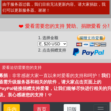
由于服务器过载，我们目前无法更新内容。请大家捐款，我
们可以更新服务器。谢谢！
❤️ 愛看需要您的支持 贊助、捐贈愛看 分享、
1. 选择金额
2. 点击捐赠支持
爱看迫切需要您的支持
募捐
：非常感谢大家一直以来对爱看的支持和呵护！
我们
亟需升级服务器和相关的软件，请大家点击页面上的
PayPal链接捐赠支持爱看，让我们能够尽快进行相关的
级。衷心感谢您的支持！
🌹
斗内
首页
旧版