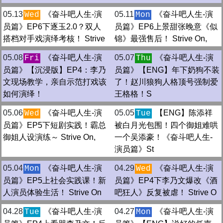
05.13
《奋斗吧人生-演
05.11
《奋斗吧人生-演
Wed
Mon
员篇》EP6下逐玉2.0？双人
员篇》EP6上景甜张晚意《似
搭档对手戏演绎考核！ Strive
锦》最强售后！ Strive On,
05.08
《奋斗吧人生-演
05.07
《奋斗吧人生-演
Fri
Thu
员篇》【沉浸版】EP4：李乃
员篇》【ENG】年下奶狗不装
文现场教学，亲自示范打戏该
了！赵川狼狗人格顶号强制爱
如何演绎！
王格格！S
05.06
《奋斗吧人生-演
05.05
【ENG】陈添祥
Wed
Tue
员篇》EP5下短剧实践！霸总
被白月光包围！四个御姐难哄
御姐人设演练～ Strive On,
一个吴添豪！《奋斗吧人生-
演员篇》St
05.04
《奋斗吧人生-演
04.29
《奋斗吧人生-演
Mon
Wed
员篇》EP5上社会实践课！新
员篇》EP4下李乃文爆改《酒
人演员体验生活！ Strive On
吧狂人》反复被虐！ Strive O
04.28
《奋斗吧人生-演
04.27
《奋斗吧人生-演
Tue
Mon