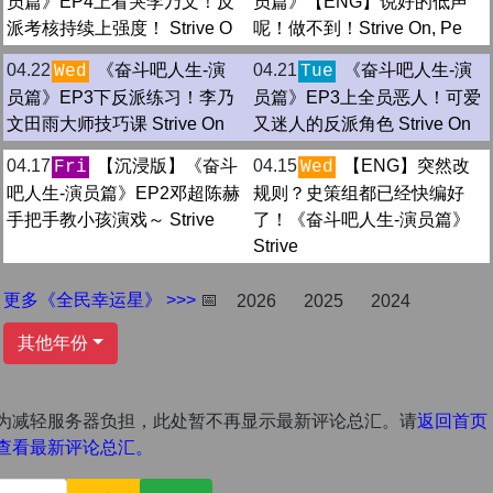
员篇》EP4上看哭李乃文！反
员篇》【ENG】说好的低声
派考核持续上强度！ Strive O
呢！做不到！Strive On, Pe
04.22
《奋斗吧人生-演
04.21
《奋斗吧人生-演
Wed
Tue
员篇》EP3下反派练习！李乃
员篇》EP3上全员恶人！可爱
文田雨大师技巧课 Strive On
又迷人的反派角色 Strive On
04.17
【沉浸版】《奋斗
04.15
【ENG】突然改
Fri
Wed
吧人生-演员篇》EP2邓超陈赫
规则？史策组都已经快编好
手把手教小孩演戏～ Strive
了！《奋斗吧人生-演员篇》
Strive
更多《全民幸运星》 >>>
📅
2026
2025
2024
其他年份
为减轻服务器负担，此处暂不再显示最新评论总汇。请
返回首页
查看最新评论总汇。