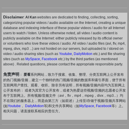
Disclaimer
:
AI Kan
websites are dedicated to finding, collecting, sorting,
categorizing popular videos / audio available on the Internet, creating a unique
database and indexing interface of these popular videos / audio for all Internet
users to watch / listen. Unless otherwise noted, all video / audio content is
publicly available on the Internet: either publicly released by its official owner
or volunteers who love these videos / audio. All video / audio files (avi, flv, mp4,
mpeg, divx, mp3 ...) are not hosted on our servers, but uploaded to / stored on
video / audio sharing sites (such as
Youtube
,
DailyMotion
etc.) and file sharing
sites (such as
MySpace
,
Facebook
etc.) by the third parties (as mentioned
above) . Related questions, please contact the appropriate responsible party.
免责声明
：
爱看
系列网站，致力于搜索、收集、整理、分类互联网上公开发布
的热门视频/音频，建立一个独特的热门视频/音频的数据库和索引界面，便于所有
互联网用户查找、观看、收听。除非另有说明，所有视频/音频内容均为互联网上
公开发布的： 或者为其官方公开发布，或者为热爱这些视频/音频的志愿者公开发
布于互联网上。所有视频/音频文件（avi，flv，mp4，mpeg，divx，mp3...）均
不在我们的服务器上，而是由第三方（如前述）上传至/存储于视频/音频共享网站
(如
Youtube
，
DailyMotion
等)和文件共享网站（如
MySpace
,
Facebook
等）上。
相关问题，请直接联系相应的责任方。