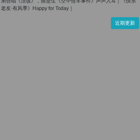
弟合唱《活该》，陈楚生《空中怪车事件》声声入耳｜《快乐
老友·有风季》Happy for Today｜
近期更新