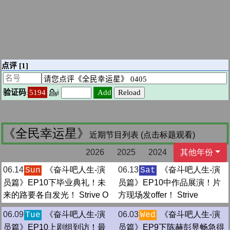
《全民幸运星》
近期节目列表 (点击标题观看)
2026
2025
2024
其他年份
06.14
《奋斗吧人生-演
06.13
《奋斗吧人生-演
Sun
Sat
员篇》EP10下毕业典礼！未
员篇》EP10中作品展演！片
来的路要各自发光！ Strive O
方现场发offer！ Strive
06.09
《奋斗吧人生-演
06.03
《奋斗吧人生-演
Tue
Wed
员篇》EP10上剧组到访！最
员篇》EP9下陈赫彭昱畅急得