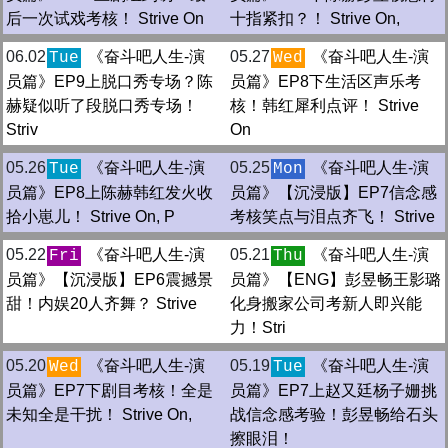
后一次试戏考核！ Strive On
十指紧扣？！ Strive On,
06.02
《奋斗吧人生-演
05.27
《奋斗吧人生-演
Tue
Wed
员篇》EP9上脱口秀专场？陈
员篇》EP8下生活区声乐考
赫疑似听了段脱口秀专场！
核！韩红犀利点评！ Strive
Striv
On
05.26
《奋斗吧人生-演
05.25
《奋斗吧人生-演
Tue
Mon
员篇》EP8上陈赫韩红发火收
员篇》【沉浸版】EP7信念感
拾小崽儿！ Strive On, P
考核笑点与泪点齐飞！ Strive
05.22
《奋斗吧人生-演
05.21
《奋斗吧人生-演
Fri
Thu
员篇》【沉浸版】EP6震撼景
员篇》【ENG】彭昱畅王影璐
甜！内娱20人齐舞？ Strive
化身搬家公司考新人即兴能
力！Stri
05.20
《奋斗吧人生-演
05.19
《奋斗吧人生-演
Wed
Tue
员篇》EP7下剧目考核！全是
员篇》EP7上赵又廷杨子姗挑
未知全是干扰！ Strive On,
战信念感考验！彭昱畅给石头
擦眼泪！