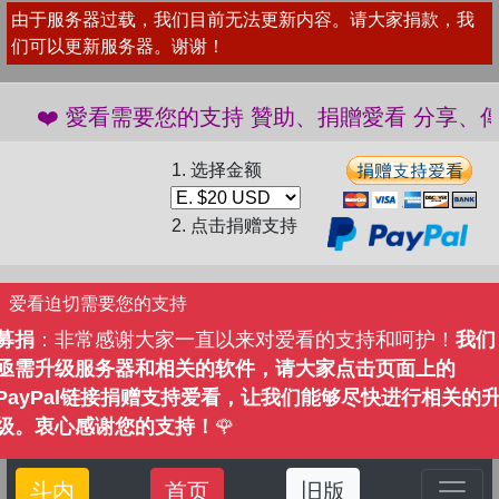
由于服务器过载，我们目前无法更新内容。请大家捐款，我
们可以更新服务器。谢谢！
❤️ 愛看需要您的支持 贊助、捐贈愛看 分享、傳播愛
1. 选择金额
2. 点击捐赠支持
爱看迫切需要您的支持
募捐
：非常感谢大家一直以来对爱看的支持和呵护！
我们
亟需升级服务器和相关的软件，请大家点击页面上的
PayPal链接捐赠支持爱看，让我们能够尽快进行相关的
级。衷心感谢您的支持！
🌹
斗内
首页
旧版