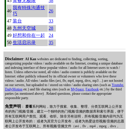
45
青春无极限
38
我有特殊沟通技
46
26
巧
47
装台
33
48
九州天空城
28
49
好想和你在一起
24
50
生活启示录
35
Disclaimer
:
AI Kan
websites are dedicated to finding, collecting, sorting,
categorizing popular videos / audio available on the Internet, creating a unique database
and indexing interface of these popular videos / audio for all Internet users to watch /
listen. Unless otherwise noted, all video / audio content is publicly available on the
Internet: either publicly released by its official owner or volunteers who love these
videos / audio. All video / audio files (avi, flv, mp4, mpeg, divx, mp3 ...) are not hosted
on our servers, but uploaded to / stored on video / audio sharing sites (such as
Youtube
,
DailyMotion
etc.) and file sharing sites (such as
MySpace
,
Facebook
etc.) by the third
parties (as mentioned above) . Related questions, please contact the appropriate
responsible party.
免责声明
：
爱看
系列网站，致力于搜索、收集、整理、分类互联网上公开发
布的热门视频/音频，建立一个独特的热门视频/音频的数据库和索引界面，便于
所有互联网用户查找、观看、收听。除非另有说明，所有视频/音频内容均为互
联网上公开发布的： 或者为其官方公开发布，或者为热爱这些视频/音频的志愿
者公开发布于互联网上。所有视频/音频文件（avi，flv，mp4，mpeg，divx，