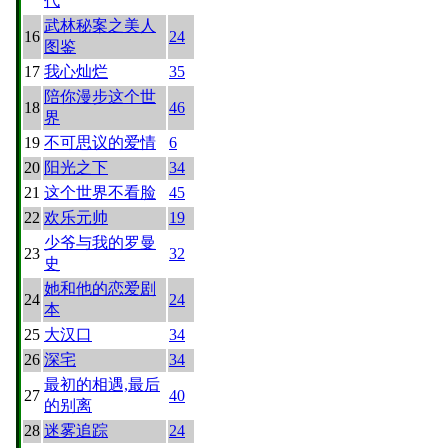
代
武林秘案之美人
16
24
图鉴
17
我心灿烂
35
陪你漫步这个世
18
46
界
19
不可思议的爱情
6
20
阳光之下
34
21
这个世界不看脸
45
22
欢乐元帅
19
少爷与我的罗曼
23
32
史
她和他的恋爱剧
24
24
本
25
大汉口
34
26
深宅
34
最初的相遇,最后
27
40
的别离
28
迷雾追踪
24