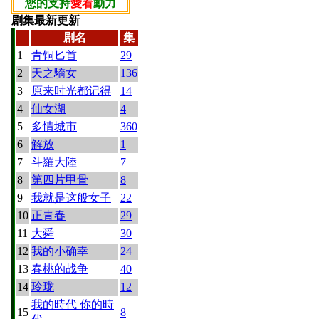
您的支持
愛看
動力
剧集最新更新
剧名
集
1
青铜匕首
29
2
天之驕女
136
3
原来时光都记得
14
4
仙女湖
4
5
多情城市
360
6
解放
1
7
斗羅大陸
7
8
第四片甲骨
8
9
我就是这般女子
22
10
正青春
29
11
大舜
30
12
我的小确幸
24
13
春桃的战争
40
14
玲珑
12
我的時代 你的時
15
8