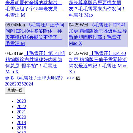
来看胡夏付辛博的默契啦！
超长尊享版吕严要找女朋
毛雪汪组了个18年老友局！
友？毛毛雪琴来为你发问！
毛雪汪 M
毛雪汪 Mao
05.04
Mon
《毛雪汪》汪子问
04.29
Wed
《毛雪汪》EP141
问问 EP140牛爷爷附体，孙
加更 精编版徐志胜爆毛豆导
天宇模仿张兴朝笑不活了！
致他胆固醇过高！毛雪汪
Mao X
毛雪汪 M
04.28
Tue
【毛雪汪】第141期
04.22
Wed
【毛雪汪】EP140
精编版徐志胜揭秘好内容为
加更 精编版三仙子雪琴轮流
何总是“慢半拍”！毛雪汪
揭发最近笔记！毛雪汪 Mao
Mao X
Xu
更多《毛雪汪 / 王牌大明星》 >>>
📅
2026
2025
2024
其他年份
2023
2022
2021
2020
2019
2018