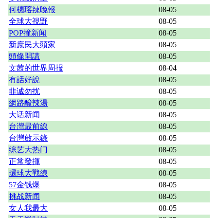
何橞瑢辣晚報
08-05
全球大視野
08-05
POP撞新闻
08-05
新庶民大頭家
08-05
頭條開講
08-05
文茜的世界周报
08-04
有話好說
08-05
非诚勿扰
08-05
網路酸辣湯
08-05
大话新闻
08-05
台灣最前線
08-05
台灣啟示錄
08-05
综艺大热门
08-05
正常發揮
08-05
環球大戰線
08-05
57金钱爆
08-05
挑战新闻
08-05
女人我最大
08-05