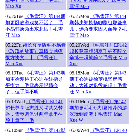
牵手开唱《后来》！毛雪汪
王心迪的N种恋爱方式～毛
Mao Xu
雪汪 Mao
05.26
Tue
《毛雪汪》第144期
05.25
Mon
《毛雪汪》第144
加更卧底游戏笑不活了，毛
期韩庚郑执畅聊剧组那些事
不易韩庚频出东北话！毛雪
儿，选角要求因人而异？毛
汪 Mao
雪汪 Mao
05.22
Fri
超长尊享版毛不易看
05.20
Wed
《毛雪汪》EP142
《玫瑰的故事》真情实感痛
超长尊享版胡夏千杯不醉？
恨方协文！丨《毛雪汪》
辛博一喝就醉？毛雪汪 Mao
Mao Xue
Xue
05.19
Tue
《毛雪汪》第143期
05.18
Mon
《毛雪汪》第143
加更徐梦桃王心迪在线指导
期王心迪被徐梦桃坚定感
平衡力，毛雪表示眼睛会
动，大谈对退役感想！毛雪
了，但手脚不听
汪 Mao Xu
05.13
Wed
《毛雪汪》EP141
05.11
Mon
《毛雪汪》第142
超长尊享版志胜又喝茶又焚
期加更毛毛玩胡夏推荐的游
香，雪琴调侃过两年拿串往
戏玩到崩溃！毛雪汪 Mao
Xue W
脸上盘了！毛
05.10
Sun
《毛雪汪》第142期
05.06
Wed
《毛雪汪》EP140