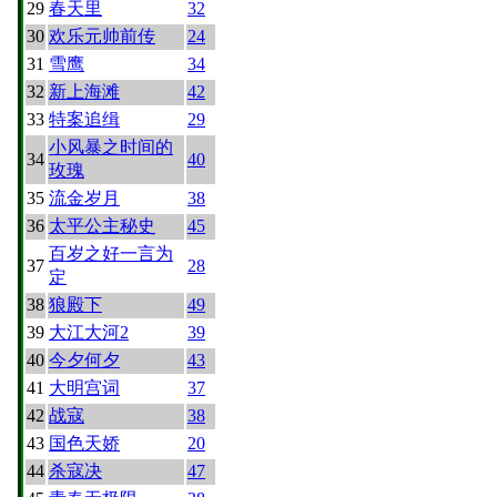
29
春天里
32
30
欢乐元帅前传
24
31
雪鹰
34
32
新上海滩
42
33
特案追缉
29
小风暴之时间的
34
40
玫瑰
35
流金岁月
38
36
太平公主秘史
45
百岁之好一言为
37
28
定
38
狼殿下
49
39
大江大河2
39
40
今夕何夕
43
41
大明宫词
37
42
战寇
38
43
国色天娇
20
44
杀寇决
47